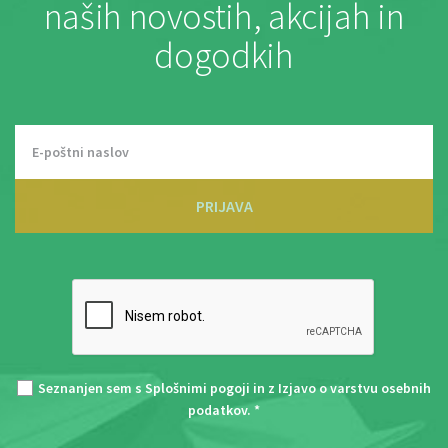
naših novostih, akcijah in
dogodkih
PRIJAVA
Seznanjen sem s
Splošnimi pogoji
in z
Izjavo o varstvu osebnih
podatkov
. *