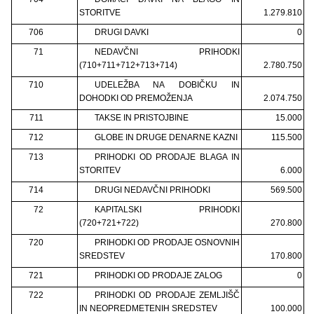
STORITVE
1.279.810
706
DRUGI DAVKI
0
71
NEDAVČNI PRIHODKI
(710+711+712+713+714)
2.780.750
710
UDELEŽBA NA DOBIČKU IN
DOHODKI OD PREMOŽENJA
2.074.750
711
TAKSE IN PRISTOJBINE
15.000
712
GLOBE IN DRUGE DENARNE KAZNI
115.500
713
PRIHODKI OD PRODAJE BLAGA IN
STORITEV
6.000
714
DRUGI NEDAVČNI PRIHODKI
569.500
72
KAPITALSKI PRIHODKI
(720+721+722)
270.800
720
PRIHODKI OD PRODAJE OSNOVNIH
SREDSTEV
170.800
721
PRIHODKI OD PRODAJE ZALOG
0
722
PRIHODKI OD PRODAJE ZEMLJIŠČ
IN NEOPREDMETENIH SREDSTEV
100.000