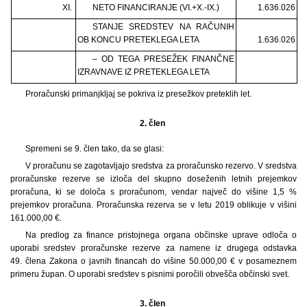
XI.
NETO FINANCIRANJE (VI.+X.-IX.)
1.636.026
STANJE SREDSTEV NA RAČUNIH
OB KONCU PRETEKLEGA LETA
1.636.026
– OD TEGA PRESEŽEK FINANČNE
IZRAVNAVE IZ PRETEKLEGA LETA
Proračunski primanjkljaj se pokriva iz presežkov preteklih let.
2. člen
Spremeni se 9. člen tako, da se glasi:
V proračunu se zagotavljajo sredstva za proračunsko rezervo. V sredstva
proračunske rezerve se izloča del skupno doseženih letnih prejemkov
proračuna, ki se določa s proračunom, vendar največ do višine 1,5 %
prejemkov proračuna. Proračunska rezerva se v letu 2019 oblikuje v višini
161.000,00 €.
Na predlog za finance pristojnega organa občinske uprave odloča o
uporabi sredstev proračunske rezerve za namene iz drugega odstavka
49. člena Zakona o javnih financah do višine 50.000,00 € v posameznem
primeru župan. O uporabi sredstev s pisnimi poročili obvešča občinski svet.
3. člen