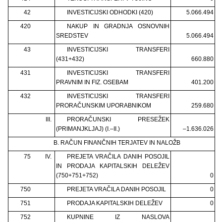
42
INVESTICIJSKI ODHODKI (420)
5.066.494
420
NAKUP IN GRADNJA OSNOVNIH
SREDSTEV
5.066.494
43
INVESTICIJSKI TRANSFERI
(431+432)
660.880
431
INVESTICIJSKI TRANSFERI
PRAVNIM IN FIZ. OSEBAM
401.200
432
INVESTICIJSKI TRANSFERI
PRORAČUNSKIM UPORABNIKOM
259.680
III.
PRORAČUNSKI PRESEŽEK
(PRIMANJKLJAJ) (I.–II.)
–1.636.026
B. RAČUN FINANČNIH TERJATEV IN NALOŽB
75
IV.
PREJETA VRAČILA DANIH POSOJIL
IN PRODAJA KAPITALSKIH DELEŽEV
(750+751+752)
0
750
PREJETA VRAČILA DANIH POSOJIL
0
751
PRODAJA KAPITALSKIH DELEŽEV
0
752
KUPNINE IZ NASLOVA