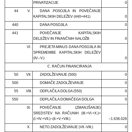
PRIVATIZACIJE
0
44
V.
DANA POSOJILA IN POVEČANJE
KAPITALSKIH DELEŽEV (440+441)
0
440
DANA POSOJILA
0
441
POVEČANJE KAPITALSKIH
DELEŽEV IN FINANČNIH NALOŽB
0
VI.
PREJETA MINUS DANA POSOJILA IN
SPREMEMBE KAPITALSKIH DELEŽEV
(IV.–V.)
0
C. RAČUN FINANCIRANJA
50
VII.
ZADOLŽEVANJE (500)
0
500
DOMAČE ZADOLŽEVANJE
0
55
VIII.
ODPLAČILA DOLGA (550)
0
550
ODPLAČILA DOMAČEGA DOLGA
0
IX.
POVEČANJE (ZMANJŠANJE)
SREDSTEV NA RAČUNIH (III.+VI.+X.)=
(I.+IV.+VII.)–(II.+V.+VIII.)
–1.636.026
X.
NETO ZADOLŽEVANJE (VII.-VIII.)
0