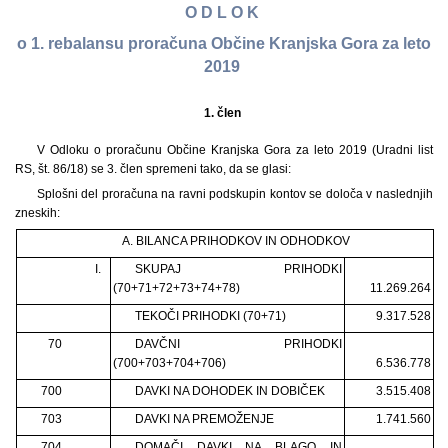
O D L O K
o 1. rebalansu proračuna Občine Kranjska Gora za leto
2019
1. člen
V Odloku o proračunu Občine Kranjska Gora za leto 2019 (Uradni list
RS, št. 86/18) se 3. člen spremeni tako, da se glasi:
Splošni del proračuna na ravni podskupin kontov se določa v naslednjih
zneskih:
A. BILANCA PRIHODKOV IN ODHODKOV
I.
SKUPAJ PRIHODKI
(70+71+72+73+74+78)
11.269.264
TEKOČI PRIHODKI (70+71)
9.317.528
70
DAVČNI PRIHODKI
(700+703+704+706)
6.536.778
700
DAVKI NA DOHODEK IN DOBIČEK
3.515.408
703
DAVKI NA PREMOŽENJE
1.741.560
704
DOMAČI DAVKI NA BLAGO IN