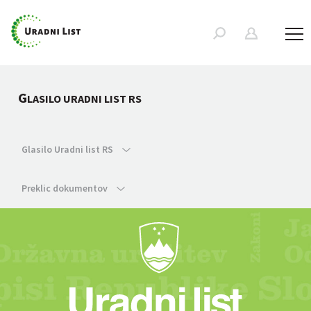
G
LASILO URADNI LIST RS
Glasilo Uradni list RS
Preklic dokumentov