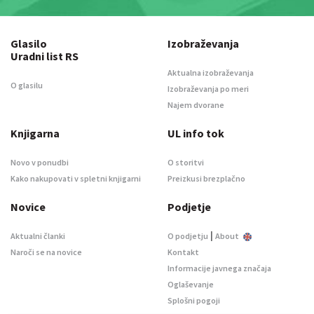
Glasilo
Izobraževanja
Uradni list RS
Aktualna izobraževanja
O glasilu
Izobraževanja po meri
Najem dvorane
Knjigarna
UL info tok
Novo v ponudbi
O storitvi
Kako nakupovati v spletni knjigarni
Preizkusi brezplačno
Novice
Podjetje
|
Aktualni članki
O podjetju
About
Naroči se na novice
Kontakt
Informacije javnega značaja
Oglaševanje
Splošni pogoji