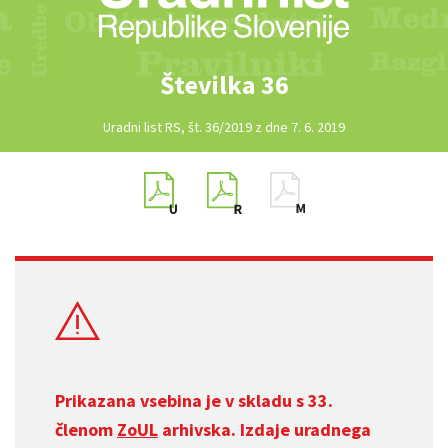
Številka 36
Uradni list RS, št. 36/2019 z dne 7. 6. 2019
Prikazana vsebina je v skladu s 33.
členom
ZoUL
arhivska. Izdaje uradnega