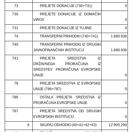
73
PREJETE DONACIJE (730+731)
0
730
PREJETE DONACIJE IZ DOMAČIH
VIROV
0
731
PREJETE DONACIJE IZ TUJINE
0
74
TRANSFERNI PRIHODKI (740+741)
1.680.936
740
TRANSFERNI PRIHODKI IZ DRUGIH
JAVNOFINANČNIH INSTITUCIJ
1.680.936
741
PREJETA SREDSTVA IZ
DRŽAVNEGA PRORAČUNA IZ
SREDSTEV PRORAČUNA EVROPSKE
UNIJE
0
78
PREJETA SREDSTVA IZ EVROPSKE
UNIJE (786+787)
0
786
OSTALA PREJETA SREDSTVA IZ
PRORAČUNA EVROPSKE UNIJE
0
787
PREJETA SREDSTVA OD DRUGIH
EVROPSKIH INSTITUCIJ
0
II.
SKUPAJ ODHODKI (40+41+42+43)
12.905.290