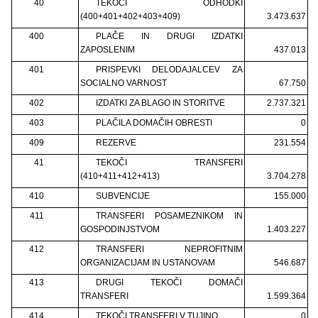
40
TEKOČI ODHODKI
(400+401+402+403+409)
3.473.637
400
PLAČE IN DRUGI IZDATKI
ZAPOSLENIM
437.013
401
PRISPEVKI DELODAJALCEV ZA
SOCIALNO VARNOST
67.750
402
IZDATKI ZA BLAGO IN STORITVE
2.737.321
403
PLAČILA DOMAČIH OBRESTI
0
409
REZERVE
231.554
41
TEKOČI TRANSFERI
(410+411+412+413)
3.704.278
410
SUBVENCIJE
155.000
411
TRANSFERI POSAMEZNIKOM IN
GOSPODINJSTVOM
1.403.227
412
TRANSFERI NEPROFITNIM
ORGANIZACIJAM IN USTANOVAM
546.687
413
DRUGI TEKOČI DOMAČI
TRANSFERI
1.599.364
414
TEKOČI TRANSFERI V TUJINO
0