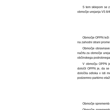
S tem sklepom se z
območje urejanja VS 8/4-
Območje OPPN leži n
na zahodni strani prome
Območje obravnave j
načrtu za območje ureja
občinskega podrobnega pr
V območju OPPN je 
določil OPPN je, da se 
določila odloka v isti 
podzemno parkirno etaž
Območje sprememb i
Območje sprememb in