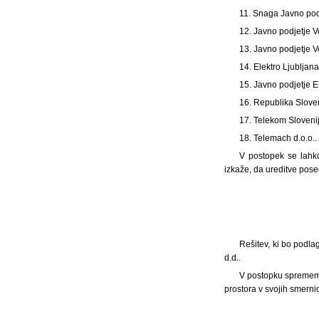
11. Snaga Javno podj
12. Javno podjetje V
13. Javno podjetje 
14. Elektro Ljubljana
15. Javno podjetje E
16. Republika Sloveni
17. Telekom Slovenij
18. Telemach d.o.o..
V postopek se lahko
izkaže, da ureditve pose
Rešitev, ki bo podla
d.d..
V postopku sprememb
prostora v svojih smern