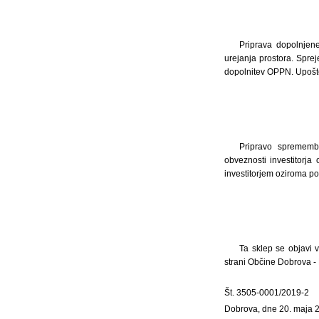
Priprava dopolnjen
urejanja prostora. Spr
dopolnitev OPPN. Upoštev
Pripravo sprememb 
obveznosti investitor
investitorjem oziroma p
Ta sklep se objavi v
strani Občine Dobrova -
Št. 3505-0001/2019-2
Dobrova, dne 20. maja 