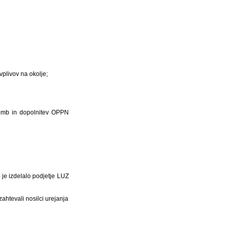
 vplivov na okolje;
ememb in dopolnitev OPPN
 je izdelalo podjetje LUZ
htevali nosilci urejanja