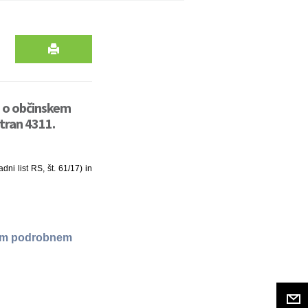
a o občinskem
tran 4311.
ni list RS, št. 61/17) in
kem podrobnem
a