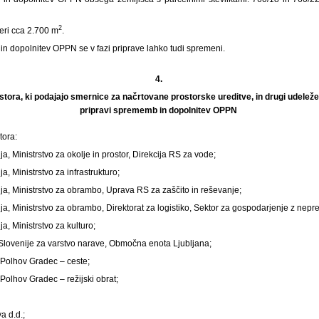
2
eri cca 2.700 m
.
 dopolnitev OPPN se v fazi priprave lahko tudi spremeni.
4.
stora, ki podajajo smernice za načrtovane prostorske ureditve, in drugi udeležen
pripravi sprememb in dopolnitev OPPN
tora:
a, Ministrstvo za okolje in prostor, Direkcija RS za vode;
a, Ministrstvo za infrastrukturo;
ja, Ministrstvo za obrambo, Uprava RS za zaščito in reševanje;
ja, Ministrstvo za obrambo, Direktorat za logistiko, Sektor za gospodarjenje z nep
a, Ministrstvo za kulturo;
Slovenije za varstvo narave, Območna enota Ljubljana;
 Polhov Gradec – ceste;
Polhov Gradec – režijski obrat;
a d.d.;