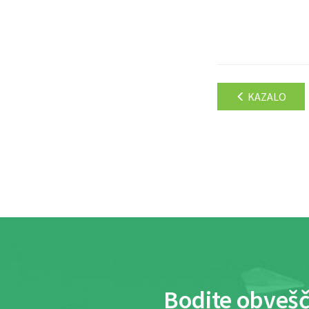
KAZALO
Bodite obvešč