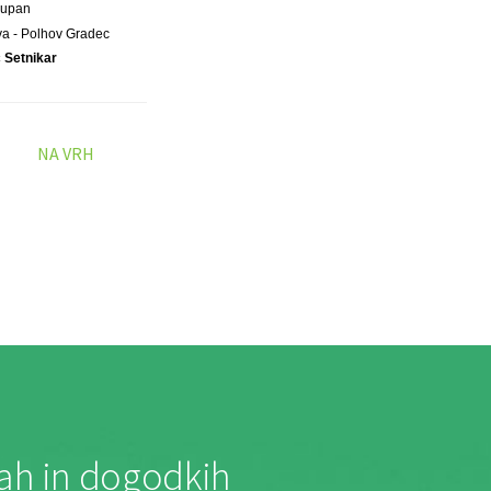
Župan
a - Polhov Gradec
 Setnikar
NA VRH
jah in dogodkih