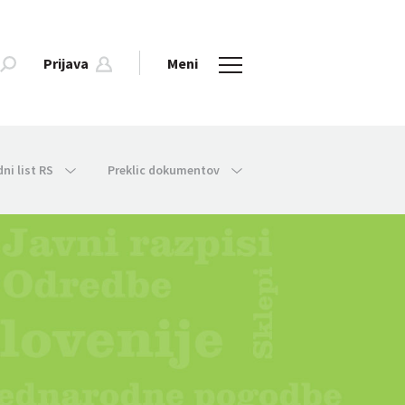
Prijava
Meni
dni list RS
Preklic dokumentov