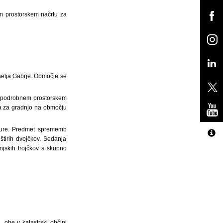
 prostorskem načrtu za
selja Gabrje. Območje se
em podrobnem prostorskem
ja za gradnjo na območju
kture. Predmet sprememb
štirih dvojčkov. Sedanja
njskih trojčkov s skupno
obe v katastrski občini