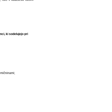
ci, ki sodelujejo pri
remičninami;