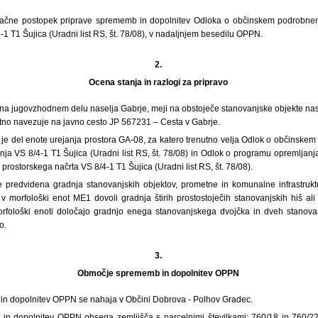
ačne postopek priprave sprememb in dopolnitev Odloka o občinskem podrobnem
1 T1 Šujica (Uradni list RS, št. 78/08), v nadaljnjem besedilu OPPN.
2.
Ocena stanja in razlogi za pripravo
a jugovzhodnem delu naselja Gabrje, meji na obstoječe stanovanjske objekte na
tno navezuje na javno cesto JP 567231 – Cesta v Gabrje.
e del enote urejanja prostora GA-08, za katero trenutno velja Odlok o občinsk
nja VS 8/4-1 T1 Šujica (Uradni list RS, št. 78/08) in Odlok o programu opremljan
ostorskega načrta VS 8/4-1 T1 Šujica (Uradni list RS, št. 78/08).
predvidena gradnja stanovanjskih objektov, prometne in komunalne infrastru
v morfološki enot ME1 dovoli gradnja štirih prostostoječih stanovanjskih hiš ali 
morfološki enoti določajo gradnjo enega stanovanjskega dvojčka in dveh stanova
o.
3.
Območje sprememb in dopolnitev OPPN
n dopolnitev OPPN se nahaja v Občini Dobrova - Polhov Gradec.
 dopolnitev OPPN obsega zemljišča s parcelnimi številkami: 760/18 in 760/22, 