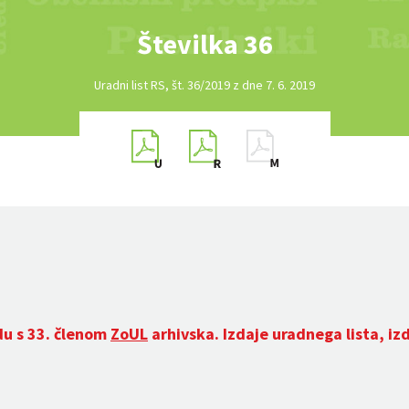
Številka 36
Uradni list RS, št. 36/2019 z dne 7. 6. 2019
du s 33. členom
ZoUL
arhivska. Izdaje uradnega lista, iz