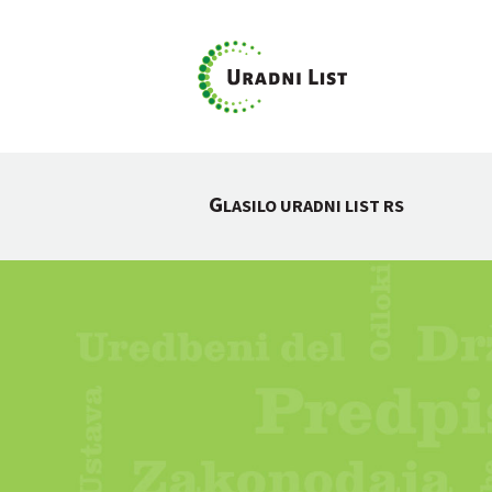
G
LASILO URADNI LIST RS