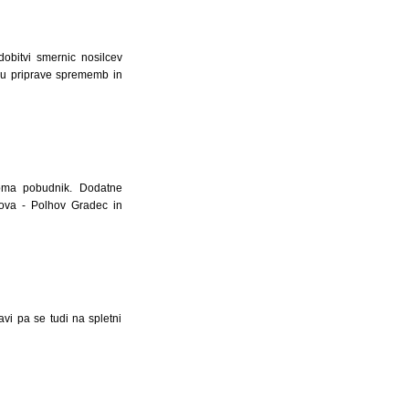
bitvi smernic nosilcev
ku priprave sprememb in
roma pobudnik. Dodatne
ova - Polhov Gradec in
avi pa se tudi na spletni