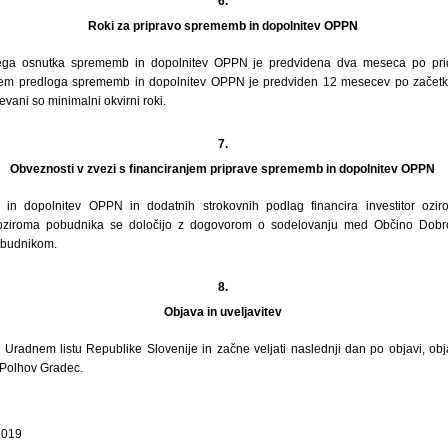
6.
Roki za pripravo sprememb in dopolnitev OPPN
ega osnutka sprememb in dopolnitev OPPN je predvidena dva meseca po prido
ejem predloga sprememb in dopolnitev OPPN je predviden 12 mesecev po začet
ani so minimalni okvirni roki.
7.
Obveznosti v zvezi s financiranjem priprave sprememb in dopolnitev OPPN
in dopolnitev OPPN in dodatnih strokovnih podlag financira investitor ozi
ja oziroma pobudnika se določijo z dogovorom o sodelovanju med Občino Dobr
obudnikom.
8.
Objava in uveljavitev
 Uradnem listu Republike Slovenije in začne veljati naslednji dan po objavi, obj
 Polhov Gradec.
2019