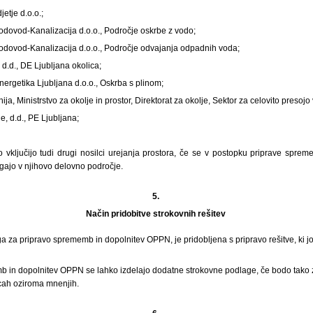
etje d.o.o.;
odovod-Kanalizacija d.o.o., Področje oskrbe z vodo;
Vodovod-Kanalizacija d.o.o., Področje odvajanja odpadnih voda;
 d.d., DE Ljubljana okolica;
nergetika Ljubljana d.o.o., Oskrba s plinom;
ja, Ministrstvo za okolje in prostor, Direktorat za okolje, Sektor za celovito presojo
e, d.d., PE Ljubljana;
 vključijo tudi drugi nosilci urejanja prostora, če se v postopku priprave spr
gajo v njihovo delovno področje.
5.
Način pridobitve strokovnih rešitev
ga za pripravo sprememb in dopolnitev OPPN, je pridobljena s pripravo rešitve, ki jo
 in dopolnitev OPPN se lahko izdelajo dodatne strokovne podlage, če bodo tako za
icah oziroma mnenjih.