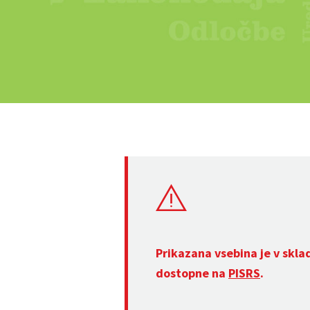
Prikazana vsebina je v skla
dostopne na
PISRS
.