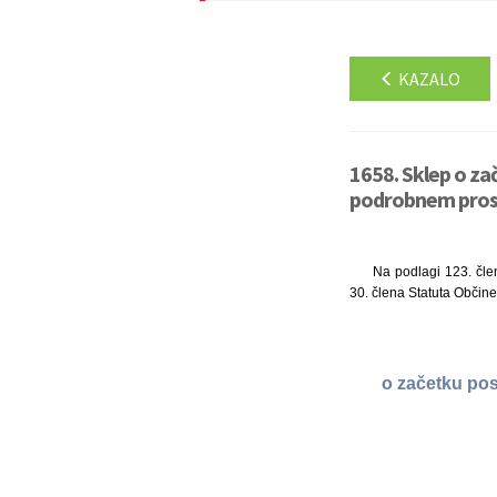
KAZALO
1658. Sklep o z
podrobnem prosto
Na podlagi 123. člen
30. člena Statuta Občine
o začetku po