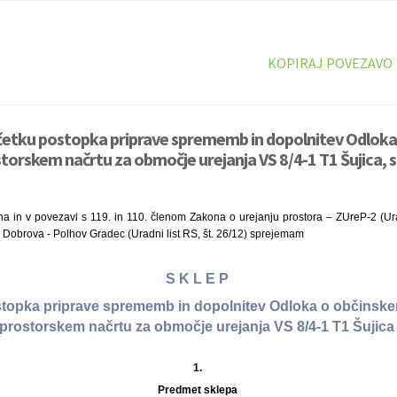
KOPIRAJ POVEZAVO
ačetku postopka priprave sprememb in dopolnitev Odlok
rskem načrtu za območje urejanja VS 8/4-1 T1 Šujica, s
a in v povezavi s 119. in 110. členom Zakona o urejanju prostora – ZUreP-2 (Urad
 Dobrova - Polhov Gradec (Uradni list RS, št. 26/12) sprejemam
S K L E P
stopka priprave sprememb in dopolnitev Odloka o občins
prostorskem načrtu za območje urejanja VS 8/4-1 T1 Šujic
1.
Predmet sklepa