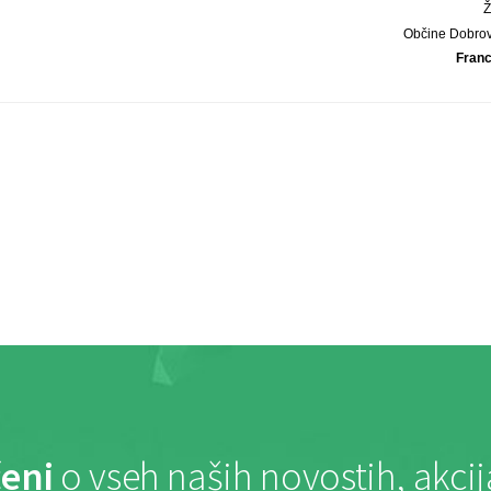
Občine Dobrov
Franc
eni
o vseh naših novostih, akci