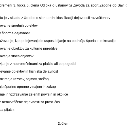
remeni 3. točka 6. člena Odloka o ustanovitvi Zavoda za šport Zagorje ob Savi (Ur
a je v skladu z Uredbo o standardni klasifikaciji dejavnosti razvrščena v:
ovanje športnih objektov
 športne dejavnosti
aževanje, izpopolnjevanje in usposabljanje na področju športa in rekreacije
ovanje objektov za kulturne prireditve
ovanje fitnes objektov
ljanje z nepremičninami za plačilo ali po pogodbi
evanje objektov in hišniška dejavnost
iziranje razstav, sejmov, srečanj
je športne opreme v najem in zakup
nje in vzdrževanje zelenih površin in okolice
 nerazvrščene dejavnosti za prosti čas
ba pijač.«
2. člen