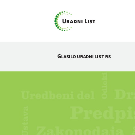
G
LASILO URADNI LIST RS