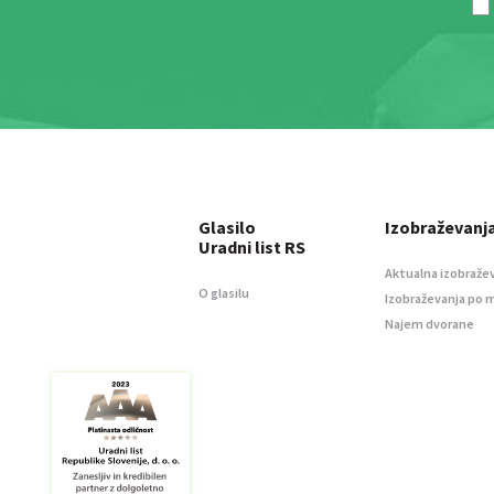
Glasilo
Izobraževanj
Uradni list RS
Aktualna izobraže
O glasilu
Izobraževanja po 
Najem dvorane