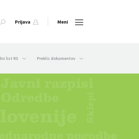
Prijava
Meni
dni list RS
Preklic dokumentov