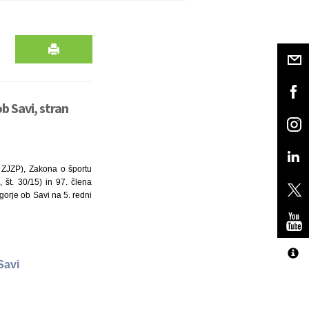
b Savi, stran
 ZJZP), Zakona o športu
 št. 30/15) in 97. člena
gorje ob Savi na 5. redni
Savi