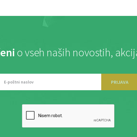
eni
o vseh naših novostih, akci
PRIJAVA