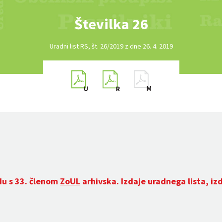
Številka 26
Uradni list RS, št. 26/2019 z dne 26. 4. 2019
du s 33. členom
ZoUL
arhivska. Izdaje uradnega lista, iz