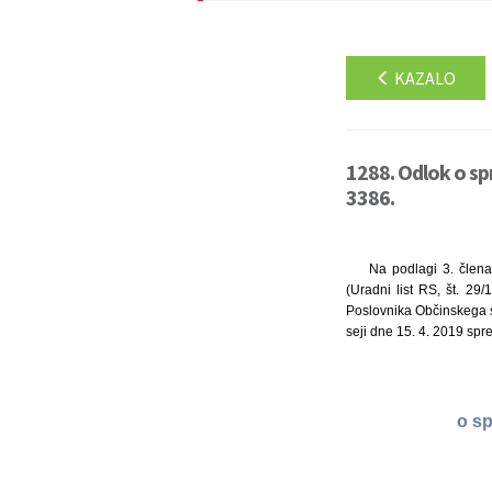
KAZALO
1288. Odlok o sp
3386.
Na podlagi 3. člena
(Uradni list RS, št. 29
Poslovnika Občinskega sv
seji dne 15. 4. 2019 spre
o sp