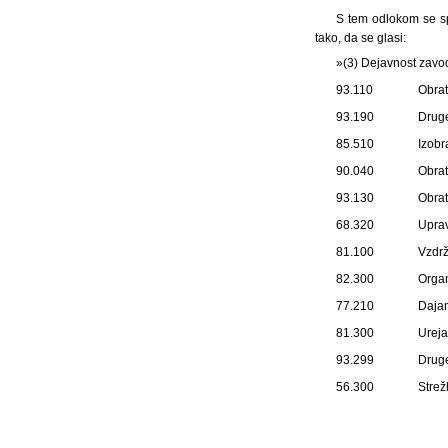
S tem odlokom se sp
tako, da se glasi:
»(3) Dejavnost zavod
93.110
Obrat
93.190
Druge
85.510
Izobr
90.040
Obrat
93.130
Obrat
68.320
Uprav
81.100
Vzdrž
82.300
Organ
77.210
Dajan
81.300
Ureja
93.299
Druge
56.300
Strež