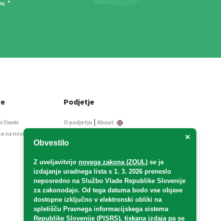
ov
. *
ce
Podjetje
|
i članki
O podjetju
About
se na novice
Kontakt
×
Obvestilo
Informacije javnega
značaja
Z uveljavitvijo
novega zakona (ZOUL)
se je
Oglaševanje
izdajanje uradnega lista s 1. 3. 2026 preneslo
Splošni pogoji
neposredno
na Službo Vlade Republike Slovenije
Izjava o varstvu osebnih
za zakonodajo
. Od tega datuma bodo vse objave
podatkov
dostopne izključno v elektronski obliki na
spletišču Pravnega informacijskega sistema
E-dražbe
Republike Slovenije (PISRS), tiskana izdaja pa se