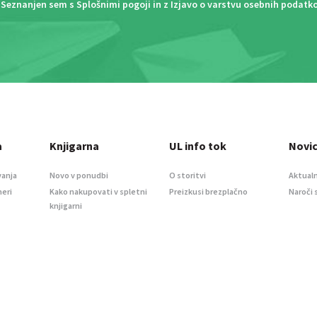
Seznanjen sem s
Splošnimi pogoji
in z
Izjavo o varstvu osebnih podatk
a
Knjigarna
UL info tok
Novi
vanja
Novo v ponudbi
O storitvi
Aktualn
meri
Kako nakupovati v spletni
Preizkusi brezplačno
Naroči 
knjigarni