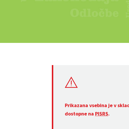
Prikazana vsebina je v skla
dostopne na
PISRS
.