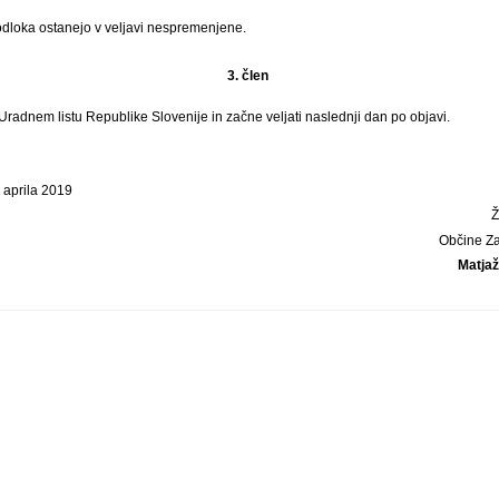
odloka ostanejo v veljavi nespremenjene.
3. člen
 Uradnem listu Republike Slovenije in začne veljati naslednji dan po objavi.
 aprila 2019
Občine Z
Matja