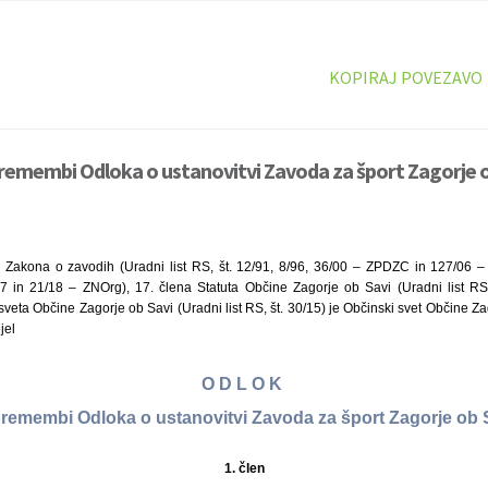
KOPIRAJ POVEZAVO
remembi Odloka o ustanovitvi Zavoda za šport Zagorje o
 Zakona o zavodih (Uradni list RS, št. 12/91, 8/96, 36/00 – ZPDZC in 127/06 –
/17 in 21/18 – ZNOrg), 17. člena Statuta Občine Zagorje ob Savi (Uradni list RS,
eta Občine Zagorje ob Savi (Uradni list RS, št. 30/15) je Občinski svet Občine Za
jel
O D L O K
remembi Odloka o ustanovitvi Zavoda za šport Zagorje ob 
1.
člen