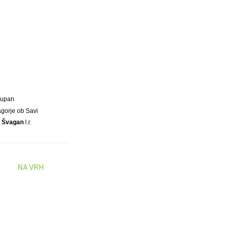
Župan
agorje ob Savi
ž Švagan
l.r.
NA VRH