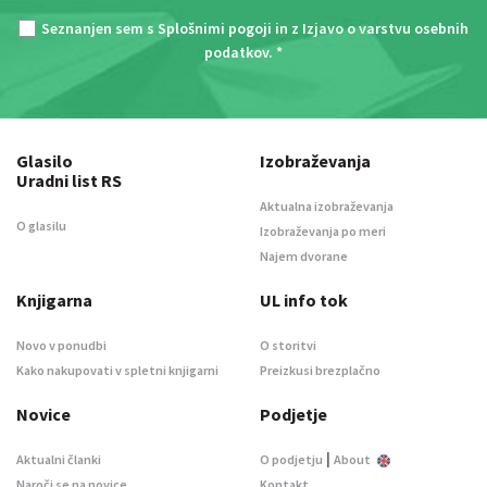
Seznanjen sem s
Splošnimi pogoji
in z
Izjavo o varstvu osebnih
podatkov
. *
Glasilo
Izobraževanja
Uradni list RS
Aktualna izobraževanja
O glasilu
Izobraževanja po meri
Najem dvorane
Knjigarna
UL info tok
Novo v ponudbi
O storitvi
Kako nakupovati v spletni knjigarni
Preizkusi brezplačno
Novice
Podjetje
|
Aktualni članki
O podjetju
About
Naroči se na novice
Kontakt