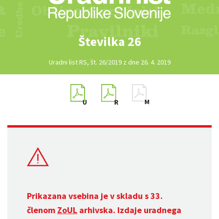
Številka 26
Uradni list RS, št. 26/2019 z dne 26. 4. 2019
Prikazana vsebina je v skladu s 33.
členom
ZoUL
arhivska. Izdaje uradnega