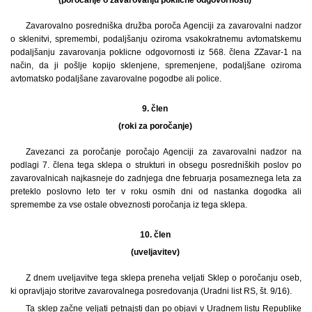
Zavarovalno posredniška družba poroča Agenciji za zavarovalni nadzor
o sklenitvi, spremembi, podaljšanju oziroma vsakokratnemu avtomatskemu
podaljšanju zavarovanja poklicne odgovornosti iz 568. člena ZZavar-1 na
način, da ji pošlje kopijo sklenjene, spremenjene, podaljšane oziroma
avtomatsko podaljšane zavarovalne pogodbe ali police.
9. člen
(roki za poročanje)
Zavezanci za poročanje poročajo Agenciji za zavarovalni nadzor na
podlagi 7. člena tega sklepa o strukturi in obsegu posredniških poslov po
zavarovalnicah najkasneje do zadnjega dne februarja posameznega leta za
preteklo poslovno leto ter v roku osmih dni od nastanka dogodka ali
spremembe za vse ostale obveznosti poročanja iz tega sklepa.
10. člen
(uveljavitev)
Z dnem uveljavitve tega sklepa preneha veljati Sklep o poročanju oseb,
ki opravljajo storitve zavarovalnega posredovanja (Uradni list RS, št. 9/16).
Ta sklep začne veljati petnajsti dan po objavi v Uradnem listu Republike