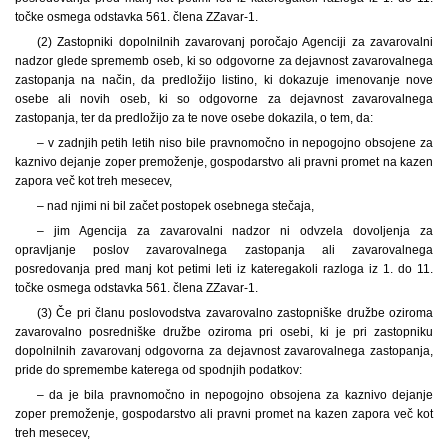
točke osmega odstavka 561. člena ZZavar-1.
(2) Zastopniki dopolnilnih zavarovanj poročajo Agenciji za zavarovalni
nadzor glede sprememb oseb, ki so odgovorne za dejavnost zavarovalnega
zastopanja na način, da predložijo listino, ki dokazuje imenovanje nove
osebe ali novih oseb, ki so odgovorne za dejavnost zavarovalnega
zastopanja, ter da predložijo za te nove osebe dokazila, o tem, da:
– v zadnjih petih letih niso bile pravnomočno in nepogojno obsojene za
kaznivo dejanje zoper premoženje, gospodarstvo ali pravni promet na kazen
zapora več kot treh mesecev,
– nad njimi ni bil začet postopek osebnega stečaja,
– jim Agencija za zavarovalni nadzor ni odvzela dovoljenja za
opravljanje poslov zavarovalnega zastopanja ali zavarovalnega
posredovanja pred manj kot petimi leti iz kateregakoli razloga iz 1. do 11.
točke osmega odstavka 561. člena ZZavar-1.
(3) Če pri članu poslovodstva zavarovalno zastopniške družbe oziroma
zavarovalno posredniške družbe oziroma pri osebi, ki je pri zastopniku
dopolnilnih zavarovanj odgovorna za dejavnost zavarovalnega zastopanja,
pride do spremembe katerega od spodnjih podatkov:
– da je bila pravnomočno in nepogojno obsojena za kaznivo dejanje
zoper premoženje, gospodarstvo ali pravni promet na kazen zapora več kot
treh mesecev,