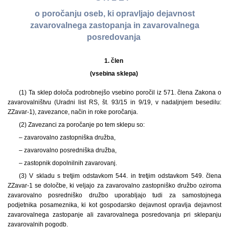
o poročanju oseb, ki opravljajo dejavnost
zavarovalnega zastopanja in zavarovalnega
posredovanja
1. člen
(vsebina sklepa)
(1) Ta sklep določa podrobnejšo vsebino poročil iz 571. člena Zakona o
zavarovalništvu (Uradni list RS, št. 93/15 in 9/19, v nadaljnjem besedilu:
ZZavar-1), zavezance, način in roke poročanja.
(2) Zavezanci za poročanje po tem sklepu so:
– zavarovalno zastopniška družba,
– zavarovalno posredniška družba,
– zastopnik dopolnilnih zavarovanj.
(3) V skladu s tretjim odstavkom 544. in tretjim odstavkom 549. člena
ZZavar-1 se določbe, ki veljajo za zavarovalno zastopniško družbo oziroma
zavarovalno posredniško družbo uporabljajo tudi za samostojnega
podjetnika posameznika, ki kot gospodarsko dejavnost opravlja dejavnost
zavarovalnega zastopanje ali zavarovalnega posredovanja pri sklepanju
zavarovalnih pogodb.