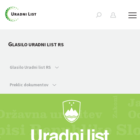
G
LASILO URADNI LIST RS
Glasilo Uradni list RS
Preklic dokumentov