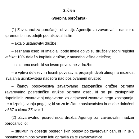
2. člen
(vsebina poročanja)
(1) Zavezanci za poročanje obvestijo Agencijo za zavarovalni nadzor o
spremembi naslednjih podatkov ali listin:
– akta o ustanovitvi družbe;
– seznama oseb, ki imajo ali bodo imele ob vpisu družbe v sodni register
več kot 10% delež v kapitalu družbe, z navedbo višine deležev;
– seznama oseb, ki so tesno povezane z družbo;
– o vplivu deležev in tesnih povezav iz prejšnjih dveh alinej na možnost
izvajanja učinkovitega nadzora nad poslovanjem družbe;
– članov poslovodstva zavarovalno zastopniške družbe oziroma
zavarovalno posredniške družbe oziroma oseb, ki so pri zastopnikih
dopolnilnih zavarovanj odgovorne za dejavnost zavarovalnega zastopanja,
ter o izpolnjevanju pogojev, ki so za te člane poslovodstva in osebe določeni
v 567.a člena ZZavar-1.
(2) Zavarovalno posredniška družba Agenciji za zavarovalni nadzor
poroča tudi o:
– strukturi in obsegu posredniških poslov po zavarovalnicah, ki jih je v
posameznem poslovnem letu opravila za te zavarovalnice;