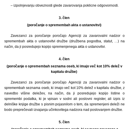
– izpolnjevanju obveznosti glede zavarovanja poklicne odgovornosti.
3. člen
(poročanje o spremembah akta o ustanovitvi)
Zavezanci za poročanje poročajo Agenciji za zavarovalni nadzor o
spremembah akta o ustanovitvi družbe (družbena pogodba, statut, …) na
način, da ji posredujejo kopijo spremenjenega akta o ustanovitvi.
4. člen
(poročanje o spremembah seznama oseb, ki imajo več kot 10% delež v
kapitalu družbe)
Zavezanci za poročanje poročajo Agenciji za zavarovalni nadzor o
spremembah seznama oseb, ki imajo več kot 10% delež v kapitalu družbe, z
navedbo višine deležev, na način, da ji posredujejo kopijo listine o
spremembi podatka, ki je vpisan v sodni ali poslovni register, ali izpis iz
delniške knjige družbe s pisnim pojasnilom o tem, da spremenjeni deleži ne
bodo preprečevali izvajanja učinkovitega nadzora nad poslovanjem družbe.
5. člen