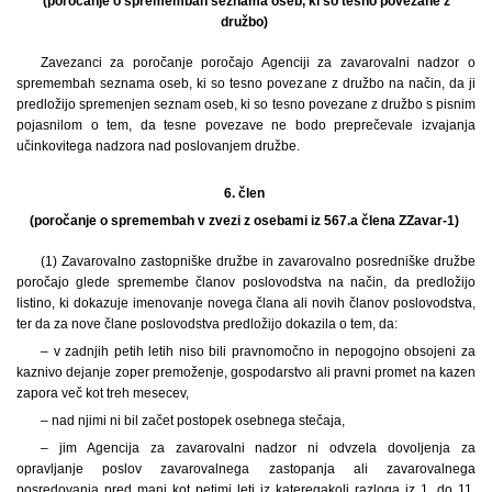
(poročanje o spremembah seznama oseb, ki so tesno povezane z
družbo)
Zavezanci za poročanje poročajo Agenciji za zavarovalni nadzor o
spremembah seznama oseb, ki so tesno povezane z družbo na način, da ji
predložijo spremenjen seznam oseb, ki so tesno povezane z družbo s pisnim
pojasnilom o tem, da tesne povezave ne bodo preprečevale izvajanja
učinkovitega nadzora nad poslovanjem družbe.
6. člen
(poročanje o spremembah v zvezi z osebami iz 567.a člena ZZavar-1)
(1) Zavarovalno zastopniške družbe in zavarovalno posredniške družbe
poročajo glede spremembe članov poslovodstva na način, da predložijo
listino, ki dokazuje imenovanje novega člana ali novih članov poslovodstva,
ter da za nove člane poslovodstva predložijo dokazila o tem, da:
– v zadnjih petih letih niso bili pravnomočno in nepogojno obsojeni za
kaznivo dejanje zoper premoženje, gospodarstvo ali pravni promet na kazen
zapora več kot treh mesecev,
– nad njimi ni bil začet postopek osebnega stečaja,
– jim Agencija za zavarovalni nadzor ni odvzela dovoljenja za
opravljanje poslov zavarovalnega zastopanja ali zavarovalnega
posredovanja pred manj kot petimi leti iz kateregakoli razloga iz 1. do 11.