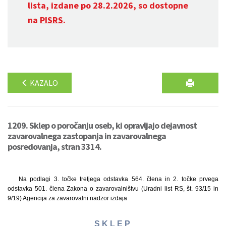
lista, izdane po 28.2.2026, so dostopne
na
PISRS
.
KAZALO
1209. Sklep o poročanju oseb, ki opravljajo dejavnost
zavarovalnega zastopanja in zavarovalnega
posredovanja, stran 3314.
Na podlagi 3. točke tretjega odstavka 564. člena in 2. točke prvega
odstavka 501. člena Zakona o zavarovalništvu (Uradni list RS, št. 93/15 in
9/19) Agencija za zavarovalni nadzor izdaja
S K L E P