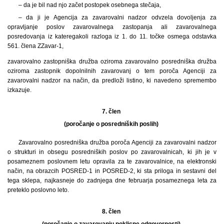
– da je bil nad njo začet postopek osebnega stečaja,
– da ji je Agencija za zavarovalni nadzor odvzela dovoljenja za
opravljanje poslov zavarovalnega zastopanja ali zavarovalnega
posredovanja iz kateregakoli razloga iz 1. do 11. točke osmega odstavka
561. člena ZZavar-1,
zavarovalno zastopniška družba oziroma zavarovalno posredniška družba
oziroma zastopnik dopolnilnih zavarovanj o tem poroča Agenciji za
zavarovalni nadzor na način, da predloži listino, ki navedeno spremembo
izkazuje.
7. člen
(poročanje o posredniških poslih)
Zavarovalno posredniška družba poroča Agenciji za zavarovalni nadzor
o strukturi in obsegu posredniških poslov po zavarovalnicah, ki jih je v
posameznem poslovnem letu opravila za te zavarovalnice, na elektronski
način, na obrazcih POSRED-1 in POSRED-2, ki sta priloga in sestavni del
tega sklepa, najkasneje do zadnjega dne februarja posameznega leta za
preteklo poslovno leto.
8. člen
(poročanje o zavarovanju poklicne odgovornosti)