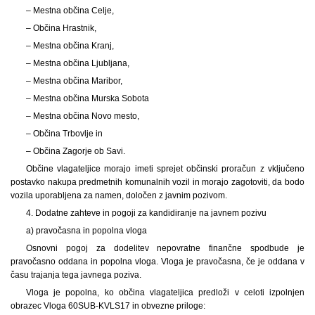
– Mestna občina Celje,
– Občina Hrastnik,
– Mestna občina Kranj,
– Mestna občina Ljubljana,
– Mestna občina Maribor,
– Mestna občina Murska Sobota
– Mestna občina Novo mesto,
– Občina Trbovlje in
– Občina Zagorje ob Savi.
Občine vlagateljice morajo imeti sprejet občinski proračun z vključeno
postavko nakupa predmetnih komunalnih vozil in morajo zagotoviti, da bodo
vozila uporabljena za namen, določen z javnim pozivom.
4. Dodatne zahteve in pogoji za kandidiranje na javnem pozivu
a) pravočasna in popolna vloga
Osnovni pogoj za dodelitev nepovratne finančne spodbude je
pravočasno oddana in popolna vloga. Vloga je pravočasna, če je oddana v
času trajanja tega javnega poziva.
Vloga je popolna, ko občina vlagateljica predloži v celoti izpolnjen
obrazec Vloga 60SUB-KVLS17 in obvezne priloge: