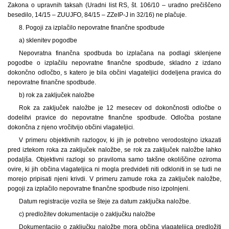
Zakona o upravnih taksah (Uradni list RS, št. 106/10 – uradno prečiščeno
besedilo, 14/15 – ZUUJFO, 84/15 – ZZeIP-J in 32/16) ne plačuje.
8. Pogoji za izplačilo nepovratne finančne spodbude
a) sklenitev pogodbe
Nepovratna finančna spodbuda bo izplačana na podlagi sklenjene
pogodbe o izplačilu nepovratne finančne spodbude, skladno z izdano
dokončno odločbo, s katero je bila občini vlagateljici dodeljena pravica do
nepovratne finančne spodbude.
b) rok za zaključek naložbe
Rok za zaključek naložbe je 12 mesecev od dokončnosti odločbe o
dodelitvi pravice do nepovratne finančne spodbude. Odločba postane
dokončna z njeno vročitvijo občini vlagateljici.
V primeru objektivnih razlogov, ki jih je potrebno verodostojno izkazati
pred iztekom roka za zaključek naložbe, se rok za zaključek naložbe lahko
podaljša. Objektivni razlogi so praviloma samo takšne okoliščine oziroma
ovire, ki jih občina vlagateljica ni mogla predvideti niti odkloniti in se tudi ne
morejo pripisati njeni krivdi. V primeru zamude roka za zaključek naložbe,
pogoji za izplačilo nepovratne finančne spodbude niso izpolnjeni.
Datum registracije vozila se šteje za datum zaključka naložbe.
c) predložitev dokumentacije o zaključku naložbe
Dokumentacijo o zaključku naložbe mora občina vlagateljica predložiti