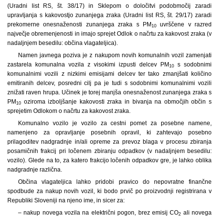
(Uradni list RS, št. 38/17) in Sklepom o določitvi podobmočij zaradi
upravljanja s kakovostjo zunanjega zraka (Uradni list RS, št. 29/17) zaradi
prekomerne onesnaženosti zunanjega zraka s PM
uvrščene v razred
10
največje obremenjenosti in imajo sprejet Odlok o načrtu za kakovost zraka (v
nadaljnjem besedilu: občina vlagateljica).
Namen javnega poziva je z nakupom novih komunalnih vozil zamenjati
zastarela komunalna vozila z visokimi izpusti delcev PM
s sodobnimi
10
komunalnimi vozili z nizkimi emisijami delcev ter tako zmanjšati količino
emitiranih delcev, posredni cilj pa je tudi s sodobnimi komunalnimi vozili
znižati raven hrupa. Učinek je torej manjša onesnaženost zunanjega zraka s
PM
oziroma izboljšanje kakovosti zraka in bivanja na območjih občin s
10
sprejetim Odlokom o načrtu za kakovost zraka.
Komunalno vozilo je vozilo za cestni pomet za posebne namene,
namenjeno za opravljanje posebnih opravil, ki zahtevajo posebno
prilagoditev nadgradnje in/ali opreme za prevoz blaga v procesu zbiranja
posamičnih frakcij pri ločenem zbiranju odpadkov (v nadaljnjem besedilu:
vozilo). Glede na to, za katero frakcijo ločenih odpadkov gre, je lahko oblika
nadgradnje različna.
Občina vlagateljica lahko pridobi pravico do nepovratne finančne
spodbude za nakup novih vozil, ki bodo prvič po proizvodnji registrirana v
Republiki Sloveniji na njeno ime, in sicer za:
– nakup novega vozila na električni pogon, brez emisij CO
ali novega
2