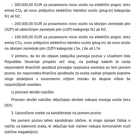
– 300.000,00 EUR za posamezno novo vozilo na električni pogon, brez
emisij CO
ali novo priključno električno hibridno vozilo (plug-in) kategorije
2
N1 ali N2;
– 200.000,00 EUR za posamezno novo vozilo na stisnjen zemeljski plin
(SZP) ali utekočinjen zemeljski plin (UZP) kategorije N1 ali N2;
– 100.000,00 EUR za posamezno novo vozilo na električni pogon, brez
emisij CO
, novo priključno električno hibridno vozilo (plug-in) ali novo vozilo
2
na stisnjen zemeljski plin (SZP) kategorije L5e, L6e ali L7e.
V primeru, da bo do objave zaključka javnega poziva v Uradnem listu
Republike Slovenije prispelo več vlog, na podlagi katerih bi vsota
nepovratnih finančnih spodbud presegla razpisana sredstva po tem javnem
pozivu, bo nepovratna finančna spodbuda za vozila zadnje prispele popolne
vloge dodeljena v sorazmerno nižjem znesku do skupne višine še
razpoložljivih sredstev.
c) priznani stroški naložbe
Priznani stroški naložbe vključujejo strošek nakupa novega vozila brez
DDV.
3. Upravičene osebe za kandidiranje na javnem pozivu
Na javnem pozivu lahko kandidirajo občine, ki imajo sprejet Odlok o
načrtu za kakovost zraka, ki vključuje tudi namen nakupa komunalnih vozil
(občine vlagateljice):