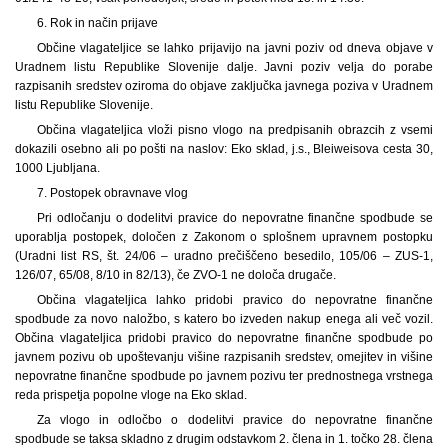
6. Rok in način prijave
Občine vlagateljice se lahko prijavijo na javni poziv od dneva objave v
Uradnem listu Republike Slovenije dalje. Javni poziv velja do porabe
razpisanih sredstev oziroma do objave zaključka javnega poziva v Uradnem
listu Republike Slovenije.
Občina vlagateljica vloži pisno vlogo na predpisanih obrazcih z vsemi
dokazili osebno ali po pošti na naslov: Eko sklad, j.s., Bleiweisova cesta 30,
1000 Ljubljana.
7. Postopek obravnave vlog
Pri odločanju o dodelitvi pravice do nepovratne finančne spodbude se
uporablja postopek, določen z Zakonom o splošnem upravnem postopku
(Uradni list RS, št. 24/06 – uradno prečiščeno besedilo, 105/06 – ZUS-1,
126/07, 65/08, 8/10 in 82/13), če ZVO-1 ne določa drugače.
Občina vlagateljica lahko pridobi pravico do nepovratne finančne
spodbude za novo naložbo, s katero bo izveden nakup enega ali več vozil.
Občina vlagateljica pridobi pravico do nepovratne finančne spodbude po
javnem pozivu ob upoštevanju višine razpisanih sredstev, omejitev in višine
nepovratne finančne spodbude po javnem pozivu ter prednostnega vrstnega
reda prispetja popolne vloge na Eko sklad.
Za vlogo in odločbo o dodelitvi pravice do nepovratne finančne
spodbude se taksa skladno z drugim odstavkom 2. člena in 1. točko 28. člena