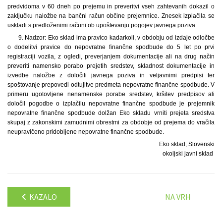
predvidoma v 60 dneh po prejemu in preveritvi vseh zahtevanih dokazil o
zaključku naložbe na bančni račun občine prejemnice. Znesek izplačila se
uskladi s predloženimi računi ob upoštevanju pogojev javnega poziva.
9. Nadzor: Eko sklad ima pravico kadarkoli, v obdobju od izdaje odločbe
o dodelitvi pravice do nepovratne finančne spodbude do 5 let po prvi
registraciji vozila, z ogledi, preverjanjem dokumentacije ali na drug način
preveriti namensko porabo prejetih sredstev, skladnost dokumentacije in
izvedbe naložbe z določili javnega poziva in veljavnimi predpisi ter
spoštovanje prepovedi odtujitve predmeta nepovratne finančne spodbude. V
primeru ugotovljene nenamenske porabe sredstev, kršitev predpisov ali
določil pogodbe o izplačilu nepovratne finančne spodbude je prejemnik
nepovratne finančne spodbude dolžan Eko skladu vrniti prejeta sredstva
skupaj z zakonskimi zamudnimi obrestmi za obdobje od prejema do vračila
neupravičeno pridobljene nepovratne finančne spodbude.
Eko sklad, Slovenski
okoljski javni sklad
KAZALO
NA VRH