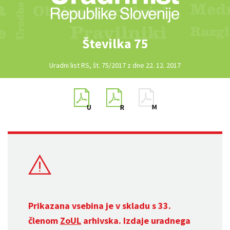
Številka 75
Uradni list RS, št. 75/2017 z dne 22. 12. 2017
Prikazana vsebina je v skladu s 33.
členom
ZoUL
arhivska. Izdaje uradnega