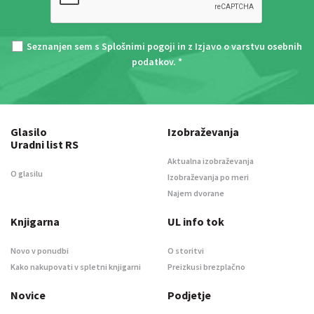
Seznanjen sem s
Splošnimi pogoji
in z
Izjavo o varstvu osebnih
podatkov
. *
Glasilo
Izobraževanja
Uradni list RS
Aktualna izobraževanja
O glasilu
Izobraževanja po meri
Najem dvorane
Knjigarna
UL info tok
Novo v ponudbi
O storitvi
Kako nakupovati v spletni knjigarni
Preizkusi brezplačno
Novice
Podjetje