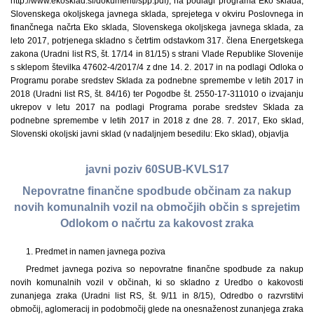
http://www.ekosklad.si/dokumenti/spp.pdf), na podlagi programa Eko sklada,
Slovenskega okoljskega javnega sklada, sprejetega v okviru Poslovnega in
finančnega načrta Eko sklada, Slovenskega okoljskega javnega sklada, za
leto 2017, potrjenega skladno s četrtim odstavkom 317. člena Energetskega
zakona (Uradni list RS, št. 17/14 in 81/15) s strani Vlade Republike Slovenije
s sklepom številka 47602-4/2017/4 z dne 14. 2. 2017 in na podlagi Odloka o
Programu porabe sredstev Sklada za podnebne spremembe v letih 2017 in
2018 (Uradni list RS, št. 84/16) ter Pogodbe št. 2550-17-311010 o izvajanju
ukrepov v letu 2017 na podlagi Programa porabe sredstev Sklada za
podnebne spremembe v letih 2017 in 2018 z dne 28. 7. 2017, Eko sklad,
Slovenski okoljski javni sklad (v nadaljnjem besedilu: Eko sklad), objavlja
javni poziv 60SUB-KVLS17
Nepovratne finančne spodbude občinam za nakup
novih komunalnih vozil na območjih občin s sprejetim
Odlokom o načrtu za kakovost zraka
1. Predmet in namen javnega poziva
Predmet javnega poziva so nepovratne finančne spodbude za nakup
novih komunalnih vozil v občinah, ki so skladno z Uredbo o kakovosti
zunanjega zraka (Uradni list RS, št. 9/11 in 8/15), Odredbo o razvrstitvi
območij, aglomeracij in podobmočij glede na onesnaženost zunanjega zraka