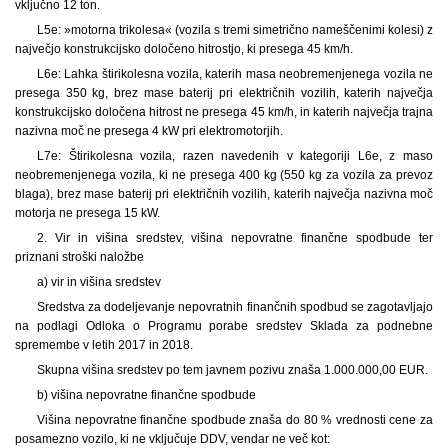
vključno 12 ton.
L5e: »motorna trikolesa« (vozila s tremi simetrično nameščenimi kolesi) z
največjo konstrukcijsko določeno hitrostjo, ki presega 45 km/h.
L6e: Lahka štirikolesna vozila, katerih masa neobremenjenega vozila ne
presega 350 kg, brez mase baterij pri električnih vozilih, katerih največja
konstrukcijsko določena hitrost ne presega 45 km/h, in katerih največja trajna
nazivna moč ne presega 4 kW pri elektromotorjih.
L7e: Štirikolesna vozila, razen navedenih v kategoriji L6e, z maso
neobremenjenega vozila, ki ne presega 400 kg (550 kg za vozila za prevoz
blaga), brez mase baterij pri električnih vozilih, katerih največja nazivna moč
motorja ne presega 15 kW.
2. Vir in višina sredstev, višina nepovratne finančne spodbude ter
priznani stroški naložbe
a) vir in višina sredstev
Sredstva za dodeljevanje nepovratnih finančnih spodbud se zagotavljajo
na podlagi Odloka o Programu porabe sredstev Sklada za podnebne
spremembe v letih 2017 in 2018.
Skupna višina sredstev po tem javnem pozivu znaša 1.000.000,00 EUR.
b) višina nepovratne finančne spodbude
Višina nepovratne finančne spodbude znaša do 80 % vrednosti cene za
posamezno vozilo, ki ne vključuje DDV, vendar ne več kot: