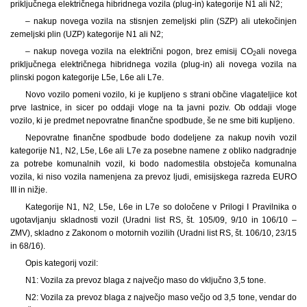
priključnega električnega hibridnega vozila (plug-in) kategorije N1 ali N2;
– nakup novega vozila na stisnjen zemeljski plin (SZP) ali utekočinjen
zemeljski plin (UZP) kategorije N1 ali N2;
– nakup novega vozila na električni pogon, brez emisij CO
ali novega
2
priključnega električnega hibridnega vozila (plug-in) ali novega vozila na
plinski pogon kategorije L5e, L6e ali L7e.
Novo vozilo pomeni vozilo, ki je kupljeno s strani občine vlagateljice kot
prve lastnice, in sicer po oddaji vloge na ta javni poziv. Ob oddaji vloge
vozilo, ki je predmet nepovratne finančne spodbude, še ne sme biti kupljeno.
Nepovratne finančne spodbude bodo dodeljene za nakup novih vozil
kategorije N1, N2, L5e, L6e ali L7e za posebne namene z obliko nadgradnje
za potrebe komunalnih vozil, ki bodo nadomestila obstoječa komunalna
vozila, ki niso vozila namenjena za prevoz ljudi, emisijskega razreda EURO
III in nižje.
Kategorije N1, N2
L5e, L6e in L7e so določene v Prilogi I Pravilnika o
,
ugotavljanju skladnosti vozil (Uradni list RS, št. 105/09, 9/10 in 106/10 –
ZMV), skladno z Zakonom o motornih vozilih (Uradni list RS, št. 106/10, 23/15
in 68/16).
Opis kategorij vozil:
N1: Vozila za prevoz blaga z največjo maso do vključno 3,5 tone.
N2: Vozila za prevoz blaga z največjo maso večjo od 3,5 tone, vendar do