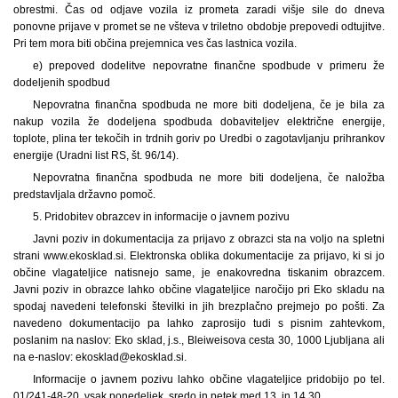
obrestmi. Čas od odjave vozila iz prometa zaradi višje sile do dneva
ponovne prijave v promet se ne všteva v triletno obdobje prepovedi odtujitve.
Pri tem mora biti občina prejemnica ves čas lastnica vozila.
e) prepoved dodelitve nepovratne finančne spodbude v primeru že
dodeljenih spodbud
Nepovratna finančna spodbuda ne more biti dodeljena, če je bila za
nakup vozila že dodeljena spodbuda dobaviteljev električne energije,
toplote, plina ter tekočih in trdnih goriv po Uredbi o zagotavljanju prihrankov
energije (Uradni list RS, št. 96/14).
Nepovratna finančna spodbuda ne more biti dodeljena, če naložba
predstavljala državno pomoč.
5. Pridobitev obrazcev in informacije o javnem pozivu
Javni poziv in dokumentacija za prijavo z obrazci sta na voljo na spletni
strani www.ekosklad.si. Elektronska oblika dokumentacije za prijavo, ki si jo
občine vlagateljice natisnejo same, je enakovredna tiskanim obrazcem.
Javni poziv in obrazce lahko občine vlagateljice naročijo pri Eko skladu na
spodaj navedeni telefonski številki in jih brezplačno prejmejo po pošti. Za
navedeno dokumentacijo pa lahko zaprosijo tudi s pisnim zahtevkom,
poslanim na naslov: Eko sklad, j.s., Bleiweisova cesta 30, 1000 Ljubljana ali
na e-naslov: ekosklad@ekosklad.si.
Informacije o javnem pozivu lahko občine vlagateljice pridobijo po tel.
01/241-48-20, vsak ponedeljek, sredo in petek med 13. in 14.30.