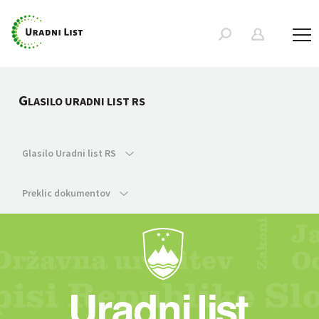
G
LASILO URADNI LIST RS
Glasilo Uradni list RS
Preklic dokumentov