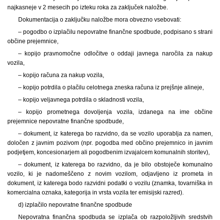
najkasneje v 2 mesecih po izteku roka za zaključek naložbe.
Dokumentacija o zaključku naložbe mora obvezno vsebovati:
– pogodbo o izplačilu nepovratne finančne spodbude, podpisano s strani
občine prejemnice,
– kopijo pravnomočne odločitve o oddaji javnega naročila za nakup
vozila,
– kopijo računa za nakup vozila,
– kopijo potrdila o plačilu celotnega zneska računa iz prejšnje alineje,
– kopijo veljavnega potrdila o skladnosti vozila,
– kopijo prometnega dovoljenja vozila, izdanega na ime občine
prejemnice nepovratne finančne spodbude,
– dokument, iz katerega bo razvidno, da se vozilo uporablja za namen,
določen z javnim pozivom (npr. pogodba med občino prejemnico in javnim
podjetjem, koncesionarjem ali pogodbenim izvajalcem komunalnih storitev),
– dokument, iz katerega bo razvidno, da je bilo obstoječe komunalno
vozilo, ki je nadomeščeno z novim vozilom, odjavljeno iz prometa in
dokument, iz katerega bodo razvidni podatki o vozilu (znamka, tovarniška in
komercialna oznaka, kategorija in vrsta vozila ter emisijski razred).
d) izplačilo nepovratne finančne spodbude
Nepovratna finančna spodbuda se izplača ob razpoložljivih sredstvih