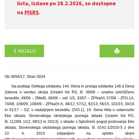
lista, izdane po 28.2.2026, so dostopne
na
PISRS
.
KAZALO
Ob-3656/17, Stran 3034
Na podlagi četrtega odstavka 144. člena in prvega odstavka 146.d člena
Zakona o varstvu okolja (Uradni list RS, št. 39/06 – uradno prečiščeno
besedilo, 49/06 – ZMetD, 66/06 – odl. US, 33/07 – ZPNačrt, 57/08 – ZFO-1A,
70/08, 108/09, 108/09 – ZPNačrt-A, 48/12, 57/12, 92/13, 56/15, 102/15, 30/16
in 61/17 – GZ; v nadaljnjem besedilu: ZVO-1), 19. člena Akta o ustanovitvi
Eko sklada, Slovenskega okoljskega javnega sklada (Uradni list RS,
št. 112/09, 1/12, 98/12 in 20/13), v skladu s Splošnimi pogoji poslovanja Eko
sklada, Slovenskega okoljskega javnega sklada, št. 0141-1/2010-5 z dne
22. 4. 2010 (objavljeni na spletni strani