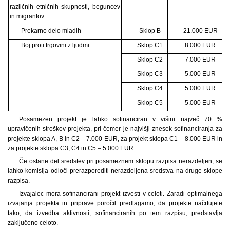
različnih etničnih skupnosti, beguncev
in migrantov
Prekarno delo mladih
Sklop B
21.000 EUR
Boj proti trgovini z ljudmi
Sklop C1
8.000 EUR
Sklop C2
7.000 EUR
Sklop C3
5.000 EUR
Sklop C4
5.000 EUR
Sklop C5
5.000 EUR
Posamezen projekt je lahko sofinanciran v višini največ 70 %
upravičenih stroškov projekta, pri čemer je najvišji znesek sofinanciranja za
projekte sklopa A, B in C2 – 7.000 EUR, za projekt sklopa C1 – 8.000 EUR in
za projekte sklopa C3, C4 in C5 – 5.000 EUR.
Če ostane del sredstev pri posameznem sklopu razpisa nerazdeljen, se
lahko komisija odloči prerazporediti nerazdeljena sredstva na druge sklope
razpisa.
Izvajalec mora sofinancirani projekt izvesti v celoti. Zaradi optimalnega
izvajanja projekta in priprave poročil predlagamo, da projekte načrtujete
tako, da izvedba aktivnosti, sofinanciranih po tem razpisu, predstavlja
zaključeno celoto.