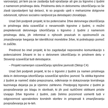
varovanja), pri tem pa se zastavlja tudi vprašanje ali gre za trgovino z ljudmi
z namenom prisilnega dela. Prisilnemu delu in delovnemu izkoriščanju so še
zlasti izpostavljeni tuji delavci, ki so pogosto ujeti v mehanizme dolgovne
odvisnosti, njihovo socialno ranljivost pa delodajalci zlorabljajo.
Urad želi podpreti projekt, ki bo potencialne žrtve delovnega izkoriščanja
in prisilnega dela ozaveščal o nevarnostih trgovine z ljudmi, o možni
prepletenosti delovnega izkoriščanja s trgovino z ljudmi z namenom
prisilnega dela, jih informiral o njihovih pravicah in opolnomočil za
zmanjševanje tveganja ter identificiral morebitne žrtve, ki potrebujejo pomoč
in zaščito.
Prednost bo imel projekt, ki bo zagotavljal neposredno komunikacijo s
potencialnimi žrtvami in bo o delovnem izkoriščanju in prisilnem delu v
Sloveniji ozaveščal tudi delodajalce.
– Projekt namenjen ozaveščanju splošne javnosti (Sklop C4)
Urad želi podpreti projekt, ki bo o trgovini z ljudmi za namen prisilnega
dela in delovnega izkoriščanja ozaveščal splošno javnost. Ta oblika trgovine
z ljudmi je namreč slabo prepoznana, odkrivanje in dokazovanje tovrstnega
kaznivega dejanja pa je izjemno zahtevno. Predpogoj trgovine z ljudmi je
povpraševanje po blagu in storitvah, ki jih pod različnimi oblikami prisile
izvajajo žrtve trgovine z ljudmi, zato želimo pozornost usmeriti tudi v
odgovornost uporabnikov tovrstnih storitev in prispevati k zmanjševanju
povpraševanja po le-teh.