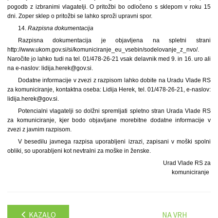
pogodb z izbranimi vlagatelji. O pritožbi bo odločeno s sklepom v roku 15
dni. Zoper sklep o pritožbi se lahko sproži upravni spor.
14.
Razpisna dokumentacija
Razpisna dokumentacija je objavljena na spletni strani
http://www.ukom.gov.si/si/komuniciranje_eu_vsebin/sodelovanje_z_nvo/.
Naročite jo lahko tudi na tel. 01/478-26-21 vsak delavnik med 9. in 16. uro ali
na e-naslov: lidija.herek@gov.si.
Dodatne informacije v zvezi z razpisom lahko dobite na Uradu Vlade RS
za komuniciranje, kontaktna oseba: Lidija Herek, tel. 01/478-26-21, e-naslov:
lidija.herek@gov.si.
Potencialni vlagatelji so dolžni spremljati spletno stran Urada Vlade RS
za komuniciranje, kjer bodo objavljane morebitne dodatne informacije v
zvezi z javnim razpisom.
V besedilu javnega razpisa uporabljeni izrazi, zapisani v moški spolni
obliki, so uporabljeni kot nevtralni za moške in ženske.
Urad Vlade RS za
komuniciranje
KAZALO
NA VRH