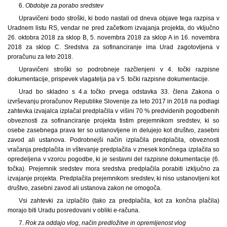
6.
Obdobje za porabo sredstev
Upravičeni bodo stroški, ki bodo nastali od dneva objave tega razpisa v
Uradnem listu RS, vendar ne pred začetkom izvajanja projekta, do vključno
26. oktobra 2018 za sklop B, 5. novembra 2018 za sklop A in 16. novembra
2018 za sklop C. Sredstva za sofinanciranje ima Urad zagotovljena v
proračunu za leto 2018.
Upravičeni stroški so podrobneje razčlenjeni v 4. točki razpisne
dokumentacije, prispevek vlagatelja pa v 5. točki razpisne dokumentacije.
Urad bo skladno s 4.a točko prvega odstavka 33. člena Zakona o
izvrševanju proračunov Republike Slovenije za leto 2017 in 2018 na podlagi
zahtevka izvajalca izplačal predplačila v višini 70 % predvidenih pogodbenih
obveznosti za sofinanciranje projekta tistim prejemnikom sredstev, ki so
osebe zasebnega prava ter so ustanovljene in delujejo kot društvo, zasebni
zavod ali ustanova. Podrobnejši način izplačila predplačila, obveznosti
vračanja predplačila in vštevanje predplačila v znesek končnega izplačila so
opredeljena v vzorcu pogodbe, ki je sestavni del razpisne dokumentacije (6.
točka). Prejemnik sredstev mora sredstva predplačila porabiti izključno za
izvajanje projekta. Predplačila prejemnikom sredstev, ki niso ustanovljeni kot
društvo, zasebni zavod ali ustanova zakon ne omogoča.
Vsi zahtevki za izplačilo (tako za predplačila, kot za končna plačila)
morajo biti Uradu posredovani v obliki e-računa.
7.
Rok za oddajo vlog, način predložitve in opremljenost vlog