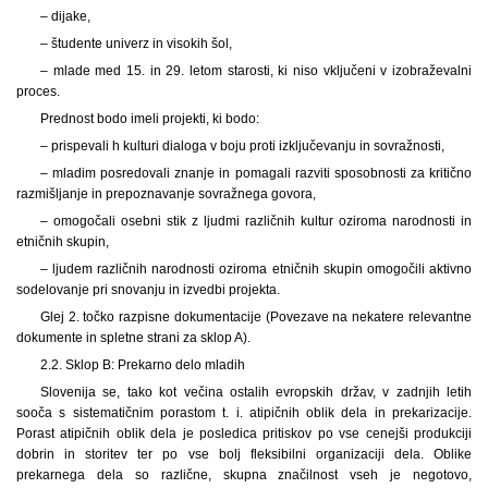
– dijake,
– študente univerz in visokih šol,
– mlade med 15. in 29. letom starosti, ki niso vključeni v izobraževalni
proces.
Prednost bodo imeli projekti, ki bodo:
– prispevali h kulturi dialoga v boju proti izključevanju in sovražnosti,
– mladim posredovali znanje in pomagali razviti sposobnosti za kritično
razmišljanje in prepoznavanje sovražnega govora,
– omogočali osebni stik z ljudmi različnih kultur oziroma narodnosti in
etničnih skupin,
– ljudem različnih narodnosti oziroma etničnih skupin omogočili aktivno
sodelovanje pri snovanju in izvedbi projekta.
Glej 2. točko razpisne dokumentacije (Povezave na nekatere relevantne
dokumente in spletne strani za sklop A).
2.2. Sklop B: Prekarno delo mladih
Slovenija se, tako kot večina ostalih evropskih držav, v zadnjih letih
sooča s sistematičnim porastom t. i. atipičnih oblik dela in prekarizacije.
Porast atipičnih oblik dela je posledica pritiskov po vse cenejši produkciji
dobrin in storitev ter po vse bolj fleksibilni organizaciji dela. Oblike
prekarnega dela so različne, skupna značilnost vseh je negotovo,