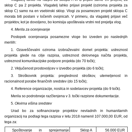
sklop C pa 2 projekta. Vlagatelj lahko prijavi projekt (oziroma projekta za
sklop C) samo na en vsebinski sklop. Vlogi za posamezen projekt sklopa C
morata biti poslani v ločenih ovojnicah. V primeru, da vlagatelj prijavi več
projektov, kot je dovoljeno, bo komisija upoštevala vrstni red prejetja vlog.
4.
Merila za ocenjevanje
Postopek ocenjevanja posamezne vloge bo izveden po naslednjih
merilih:
1. Ozaveščevalni oziroma izobraževalni domet projekta: ustreznost
projekta glede na cilje razpisa, ustreznost delovnega načrta projekta,
ustreznost komunikacijske podpore projekta (do 70 točk);
2. Vključenost prostovoljcev v izvedbo projekta (do 6 točk);
3. Stroškovnik projekta: preglednost stroškov, utemeljenost in
racionalnost porabe finančnih sredstev (do 15 točk);
4. Reference organizacije, nosilca in sodelavcev projekta (do 9 točk).
Merila so podrobneje razčlenjena v 3. točki razpisne dokumentacije.
5.
Okvirna višina sredstev
Urad bo za sofinanciranje projektov nevladnih in humanitarnih
organizacij na podlagi tega razpisa v letu 2018 namenil 107.000,00 EUR, od
tega za:
Spoštovanje in sprejemanje
Sklop A
56.000 EUR