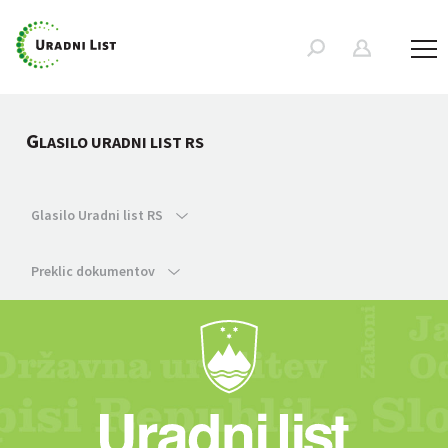
G
LASILO URADNI LIST RS
Glasilo Uradni list RS
Preklic dokumentov