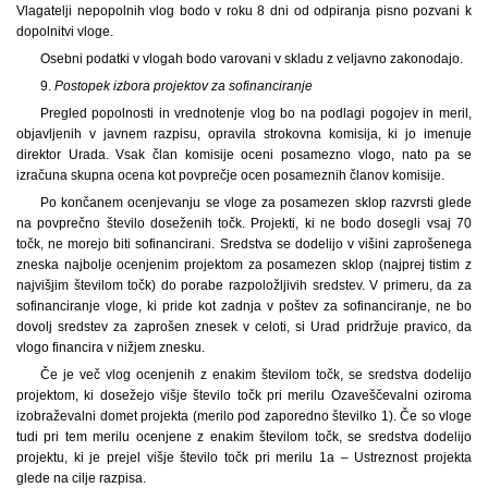
Vlagatelji nepopolnih vlog bodo v roku 8 dni od odpiranja pisno pozvani k
dopolnitvi vloge.
Osebni podatki v vlogah bodo varovani v skladu z veljavno zakonodajo.
9.
Postopek izbora projektov za sofinanciranje
Pregled popolnosti in vrednotenje vlog bo na podlagi pogojev in meril,
objavljenih v javnem razpisu, opravila strokovna komisija, ki jo imenuje
direktor Urada. Vsak član komisije oceni posamezno vlogo, nato pa se
izračuna skupna ocena kot povprečje ocen posameznih članov komisije.
Po končanem ocenjevanju se vloge za posamezen sklop razvrsti glede
na povprečno število doseženih točk. Projekti, ki ne bodo dosegli vsaj 70
točk, ne morejo biti sofinancirani. Sredstva se dodelijo v višini zaprošenega
zneska najbolje ocenjenim projektom za posamezen sklop (najprej tistim z
najvišjim številom točk) do porabe razpoložljivih sredstev. V primeru, da za
sofinanciranje vloge, ki pride kot zadnja v poštev za sofinanciranje, ne bo
dovolj sredstev za zaprošen znesek v celoti, si Urad pridržuje pravico, da
vlogo financira v nižjem znesku.
Če je več vlog ocenjenih z enakim številom točk, se sredstva dodelijo
projektom, ki dosežejo višje število točk pri merilu Ozaveščevalni oziroma
izobraževalni domet projekta (merilo pod zaporedno številko 1). Če so vloge
tudi pri tem merilu ocenjene z enakim številom točk, se sredstva dodelijo
projektu, ki je prejel višje število točk pri merilu 1a – Ustreznost projekta
glede na cilje razpisa.