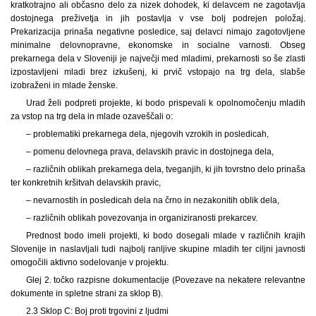
kratkotrajno ali občasno delo za nizek dohodek, ki delavcem ne zagotavlja
dostojnega preživetja in jih postavlja v vse bolj podrejen položaj.
Prekarizacija prinaša negativne posledice, saj delavci nimajo zagotovljene
minimalne delovnopravne, ekonomske in socialne varnosti. Obseg
prekarnega dela v Sloveniji je največji med mladimi, prekarnosti so še zlasti
izpostavljeni mladi brez izkušenj, ki prvič vstopajo na trg dela, slabše
izobraženi in mlade ženske.
Urad želi podpreti projekte, ki bodo prispevali k opolnomočenju mladih
za vstop na trg dela in mlade ozaveščali o:
– problematiki prekarnega dela, njegovih vzrokih in posledicah,
– pomenu delovnega prava, delavskih pravic in dostojnega dela,
– različnih oblikah prekarnega dela, tveganjih, ki jih tovrstno delo prinaša
ter konkretnih kršitvah delavskih pravic,
– nevarnostih in posledicah dela na črno in nezakonitih oblik dela,
– različnih oblikah povezovanja in organiziranosti prekarcev.
Prednost bodo imeli projekti, ki bodo dosegali mlade v različnih krajih
Slovenije in naslavljali tudi najbolj ranljive skupine mladih ter ciljni javnosti
omogočili aktivno sodelovanje v projektu.
Glej 2. točko razpisne dokumentacije (Povezave na nekatere relevantne
dokumente in spletne strani za sklop B).
2.3 Sklop C: Boj proti trgovini z ljudmi