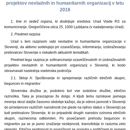
projektov nevladnih in humanitarnih organizacij v letu
2018
1.
Ime in sedež organa, ki dodeljuje sredstva:
Urad Vlade RS za
komuniciranje, Gregorčičeva ulica 25, 1000 Ljubljana (v nadaljevanju Urad).
2.
Predmet razpisa
Urad s tem razpisom vabi nevladne in humanitarne organizacije v
Sloveniji, da aktivno sodelujejo pri ozaveščanju, informiranju, izobraževanju
prebivalcev Slovenije o nekaterih aktualnih tematikah.
Predmet tega razpisa je sofinanciranje ozaveščevalnih in izobraževalnih
projektov nevladnih in humanitarnih organizacij v Sloveniji, ki bodo
obravnavali naslednja vsebinska področja:
2.1. Sklop A: Spoštovanje in sprejemanje različnih etničnih skupin,
beguncev in migrantov
Slovenska družba je, podobno kot vse sodobne družbe, etnično
raznolika. Taka je pravzaprav že dolgo. A kljub temu raziskave javnega
mnenja skozi daljše časovno obdobje kažejo, da je odnos javnosti v Sloveniji
do priseljencev različnih narodnosti (ne glede na njihov status v Sloveniji) pa
tudi prebivalcev Slovenije, ki so pripadniki drugih narodov oziroma etničnih
skupin, razmeroma odklonilen. Po povečanem prehodu beguncev in
migrantov pa se je javno izražanje nestrpnosti, ksenofobije in rasizma zelo
okrepilo. Etnična nestrpnost in sovražnost se pojavlja v političnem in javnem