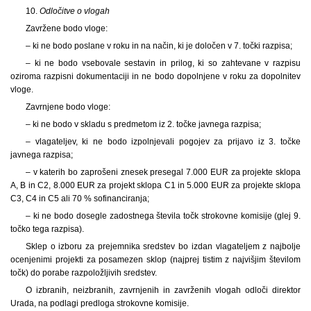
10.
Odločitve o vlogah
Zavržene bodo vloge:
– ki ne bodo poslane v roku in na način, ki je določen v 7. točki razpisa;
– ki ne bodo vsebovale sestavin in prilog, ki so zahtevane v razpisu
oziroma razpisni dokumentaciji in ne bodo dopolnjene v roku za dopolnitev
vloge.
Zavrnjene bodo vloge:
– ki ne bodo v skladu s predmetom iz 2. točke javnega razpisa;
– vlagateljev, ki ne bodo izpolnjevali pogojev za prijavo iz 3. točke
javnega razpisa;
– v katerih bo zaprošeni znesek presegal 7.000 EUR za projekte sklopa
A, B in C2, 8.000 EUR za projekt sklopa C1 in 5.000 EUR za projekte sklopa
C3, C4 in C5 ali 70 % sofinanciranja;
– ki ne bodo dosegle zadostnega števila točk strokovne komisije (glej 9.
točko tega razpisa).
Sklep o izboru za prejemnika sredstev bo izdan vlagateljem z najbolje
ocenjenimi projekti za posamezen sklop (najprej tistim z najvišjim številom
točk) do porabe razpoložljivih sredstev.
O izbranih, neizbranih, zavrnjenih in zavrženih vlogah odloči direktor
Urada, na podlagi predloga strokovne komisije.