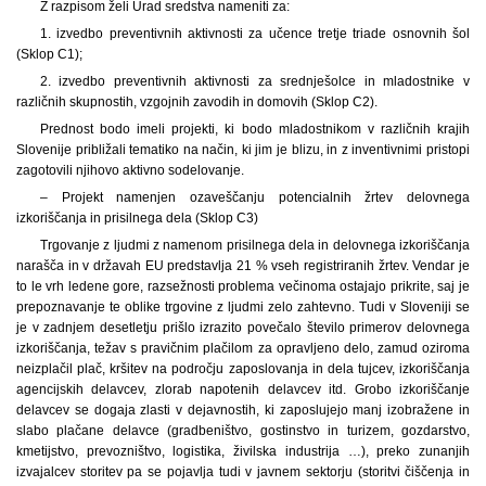
Z razpisom želi Urad sredstva nameniti za:
1. izvedbo preventivnih aktivnosti za učence tretje triade osnovnih šol
(Sklop C1);
2. izvedbo preventivnih aktivnosti za srednješolce in mladostnike v
različnih skupnostih, vzgojnih zavodih in domovih (Sklop C2).
Prednost bodo imeli projekti, ki bodo mladostnikom v različnih krajih
Slovenije približali tematiko na način, ki jim je blizu, in z inventivnimi pristopi
zagotovili njihovo aktivno sodelovanje.
– Projekt namenjen ozaveščanju potencialnih žrtev delovnega
izkoriščanja in prisilnega dela (Sklop C3)
Trgovanje z ljudmi z namenom prisilnega dela in delovnega izkoriščanja
narašča in v državah EU predstavlja 21 % vseh registriranih žrtev. Vendar je
to le vrh ledene gore, razsežnosti problema večinoma ostajajo prikrite, saj je
prepoznavanje te oblike trgovine z ljudmi zelo zahtevno. Tudi v Sloveniji se
je v zadnjem desetletju prišlo izrazito povečalo število primerov delovnega
izkoriščanja, težav s pravičnim plačilom za opravljeno delo, zamud oziroma
neizplačil plač, kršitev na področju zaposlovanja in dela tujcev, izkoriščanja
agencijskih delavcev, zlorab napotenih delavcev itd. Grobo izkoriščanje
delavcev se dogaja zlasti v dejavnostih, ki zaposlujejo manj izobražene in
slabo plačane delavce (gradbeništvo, gostinstvo in turizem, gozdarstvo,
kmetijstvo, prevozništvo, logistika, živilska industrija …), preko zunanjih
izvajalcev storitev pa se pojavlja tudi v javnem sektorju (storitvi čiščenja in