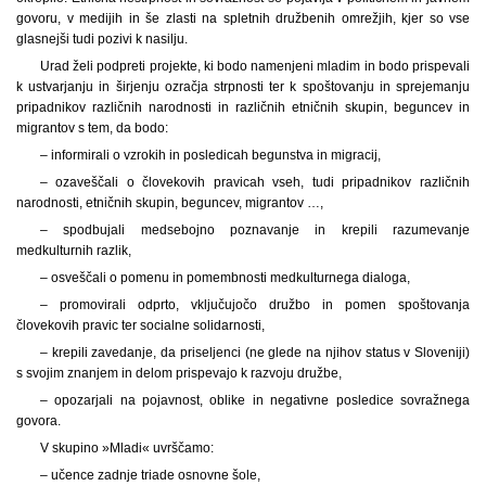
govoru, v medijih in še zlasti na spletnih družbenih omrežjih, kjer so vse
glasnejši tudi pozivi k nasilju.
Urad želi podpreti projekte, ki bodo namenjeni mladim in bodo prispevali
k ustvarjanju in širjenju ozračja strpnosti ter k spoštovanju in sprejemanju
pripadnikov različnih narodnosti in različnih etničnih skupin, beguncev in
migrantov s tem, da bodo:
– informirali o vzrokih in posledicah begunstva in migracij,
– ozaveščali o človekovih pravicah vseh, tudi pripadnikov različnih
narodnosti, etničnih skupin, beguncev, migrantov …,
– spodbujali medsebojno poznavanje in krepili razumevanje
medkulturnih razlik,
– osveščali o pomenu in pomembnosti medkulturnega dialoga,
– promovirali odprto, vključujočo družbo in pomen spoštovanja
človekovih pravic ter socialne solidarnosti,
– krepili zavedanje, da priseljenci (ne glede na njihov status v Sloveniji)
s svojim znanjem in delom prispevajo k razvoju družbe,
– opozarjali na pojavnost, oblike in negativne posledice sovražnega
govora.
V skupino »Mladi« uvrščamo:
– učence zadnje triade osnovne šole,