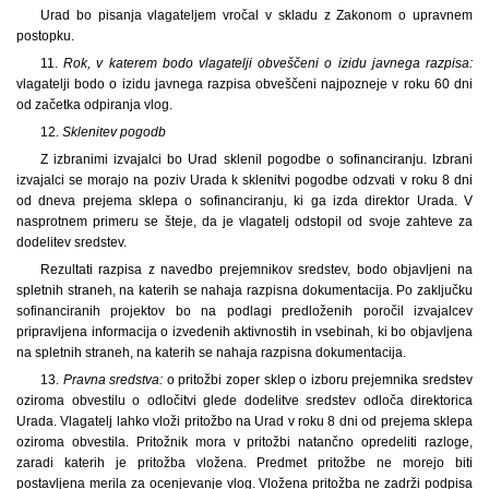
Urad bo pisanja vlagateljem vročal v skladu z Zakonom o upravnem
postopku.
11.
Rok, v katerem bodo vlagatelji obveščeni o izidu javnega razpisa:
vlagatelji bodo o izidu javnega razpisa obveščeni najpozneje v roku 60 dni
od začetka odpiranja vlog.
12.
Sklenitev pogodb
Z izbranimi izvajalci bo Urad sklenil pogodbe o sofinanciranju. Izbrani
izvajalci se morajo na poziv Urada k sklenitvi pogodbe odzvati v roku 8 dni
od dneva prejema sklepa o sofinanciranju, ki ga izda direktor Urada. V
nasprotnem primeru se šteje, da je vlagatelj odstopil od svoje zahteve za
dodelitev sredstev.
Rezultati razpisa z navedbo prejemnikov sredstev, bodo objavljeni na
spletnih straneh, na katerih se nahaja razpisna dokumentacija. Po zaključku
sofinanciranih projektov bo na podlagi predloženih poročil izvajalcev
pripravljena informacija o izvedenih aktivnostih in vsebinah, ki bo objavljena
na spletnih straneh, na katerih se nahaja razpisna dokumentacija.
13.
Pravna sredstva:
o pritožbi zoper sklep o izboru prejemnika sredstev
oziroma obvestilu o odločitvi glede dodelitve sredstev odloča direktorica
Urada. Vlagatelj lahko vloži pritožbo na Urad v roku 8 dni od prejema sklepa
oziroma obvestila. Pritožnik mora v pritožbi natančno opredeliti razloge,
zaradi katerih je pritožba vložena. Predmet pritožbe ne morejo biti
postavljena merila za ocenjevanje vlog. Vložena pritožba ne zadrži podpisa