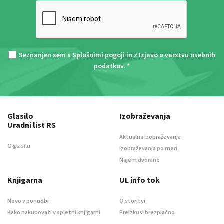
Seznanjen sem s
Splošnimi pogoji
in z
Izjavo o varstvu osebnih
podatkov
. *
Glasilo
Izobraževanja
Uradni list RS
Aktualna izobraževanja
O glasilu
Izobraževanja po meri
Najem dvorane
Knjigarna
UL info tok
Novo v ponudbi
O storitvi
Kako nakupovati v spletni knjigarni
Preizkusi brezplačno