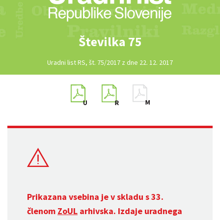
Številka 75
Uradni list RS, št. 75/2017 z dne 22. 12. 2017
Prikazana vsebina je v skladu s 33.
členom
ZoUL
arhivska. Izdaje uradnega