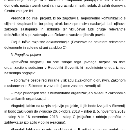
domovih, nastanitvenih centrih, integracijskih hišah, šolah, dijaških domovih,
Centru za tujce itd.
Prednost bo imel projekt, ki bo zagotavljal neposredno komunikacijo s
ciljnimi skupinami in bo poleg otrok brez spremstva naslavljal tudi njihove
zakonite zastopnike in skrbnike ter vključeval tudi druge relevantne
deležnike, ki si prizadevajo za učinkovito varstvo njihovih pravic.
Glej 2. točko razpisne dokumentacije (Povezave na nekatere relevantne
dokumente in spletne strani za sklop C)
3.
Pogoji za prijavo
Upravičeni vlagatelji na vse sklope tega javnega razpisa so tiste
organizacije s sedežem v Republiki Sloveniji, ki izpolnjujejo enega izmed
naslednjih pogojev:
– so pravne osebe registrirane v skladu z Zakonom o društvih, Zakonom
o ustanovah in Zakonom o zavodih (samo zasebni zavodi) ali
– imajo pridobljen status humanitarne organizacije v skladu z Zakonom o
humanitarnih organizacijah.
Vlagatelji lahko na razpis prijavijo projekte, ki jih bodo izvajali v Sloveniji
in bodo zaključeni do vključno 26. oktobra 2018 – sklop B, 5. novembra 2018
– sklop A in 16. novembra 2018 – sklop C (vključno z oddajo poročila in
zahtevka za izplačilo v obliki e-računa).
Vlagatelj lahko na razpis za sklopa A in B prijavi samo en projekt, za