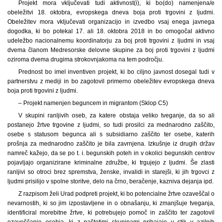
Projekt mora vključevati tudi aktivnost(i), ki bo(do) namenjena/e
obeležitvi 18. oktobra, evropskega dneva boja proti trgovini z ljudmi.
Obeležitev mora vključevati organizacijo in izvedbo vsaj enega javnega
dogodka, ki bo potekal 17. ali 18. oktobra 2018 in bo omogočal aktivno
udeležbo nacionalnemu koordinatorju za boj proti trgovini z ljudmi in vsaj
dvema članom Medresorske delovne skupine za boj proti trgovini z ljudmi
oziroma dvema drugima strokovnjakoma na tem področju.
Prednost bo imel inventiven projekt, ki bo ciljno javnost dosegal tudi v
partnerstvu z mediji in bo zagotovil primerno obeležitev evropskega dneva
boja proti trgovini z ljudmi.
– Projekt namenjen beguncem in migrantom (Sklop C5)
V skupini ranljivih oseb, za katere obstaja veliko tveganje, da so ali
postanejo žrtve trgovine z ljudmi, so tudi prosilci za mednarodno zaščito,
osebe s statusom begunca ali s subsidiarno zaščito ter osebe, katerih
prošnja za mednarodno zaščito je bila zavrnjena. Izkušnje iz drugih držav
namreč kažejo, da se po t. i. begunskih poteh in v okolici begunskih centrov
pojavljajo organizirane kriminalne združbe, ki trgujejo z ljudmi. Še zlasti
ranljivi so otroci brez spremstva, ženske, invalidi in starejši, ki jih trgovci z
ljudmi prisilijo v spolne storitve, delo na črno, beračenje, kazniva dejanja ipd.
Z razpisom želi Urad podpreti projekt, ki bo potencialne žrtve ozaveščal o
nevarnostih, ki so jim izpostavljene in o obnašanju, ki zmanjšuje tveganja,
identificiral morebitne žrtve, ki potrebujejo pomoč in zaščito ter zagotovil
ozaveščanje osebja, ki z naštetimi skupinami prihajajo v stik v azilnih