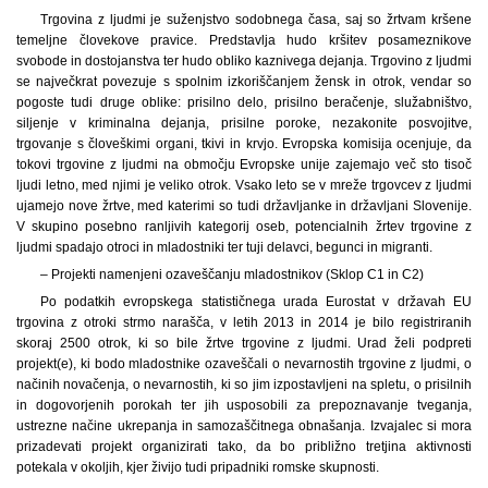
Trgovina z ljudmi je suženjstvo sodobnega časa, saj so žrtvam kršene
temeljne človekove pravice. Predstavlja hudo kršitev posameznikove
svobode in dostojanstva ter hudo obliko kaznivega dejanja. Trgovino z ljudmi
se največkrat povezuje s spolnim izkoriščanjem žensk in otrok, vendar so
pogoste tudi druge oblike: prisilno delo, prisilno beračenje, služabništvo,
siljenje v kriminalna dejanja, prisilne poroke, nezakonite posvojitve,
trgovanje s človeškimi organi, tkivi in krvjo. Evropska komisija ocenjuje, da
tokovi trgovine z ljudmi na območju Evropske unije zajemajo več sto tisoč
ljudi letno, med njimi je veliko otrok. Vsako leto se v mreže trgovcev z ljudmi
ujamejo nove žrtve, med katerimi so tudi državljanke in državljani Slovenije.
V skupino posebno ranljivih kategorij oseb, potencialnih žrtev trgovine z
ljudmi spadajo otroci in mladostniki ter tuji delavci, begunci in migranti.
– Projekti namenjeni ozaveščanju mladostnikov (Sklop C1 in C2)
Po podatkih evropskega statističnega urada Eurostat v državah EU
trgovina z otroki strmo narašča, v letih 2013 in 2014 je bilo registriranih
skoraj 2500 otrok, ki so bile žrtve trgovine z ljudmi. Urad želi podpreti
projekt(e), ki bodo mladostnike ozaveščali o nevarnostih trgovine z ljudmi, o
načinih novačenja, o nevarnostih, ki so jim izpostavljeni na spletu, o prisilnih
in dogovorjenih porokah ter jih usposobili za prepoznavanje tveganja,
ustrezne načine ukrepanja in samozaščitnega obnašanja. Izvajalec si mora
prizadevati projekt organizirati tako, da bo približno tretjina aktivnosti
potekala v okoljih, kjer živijo tudi pripadniki romske skupnosti.