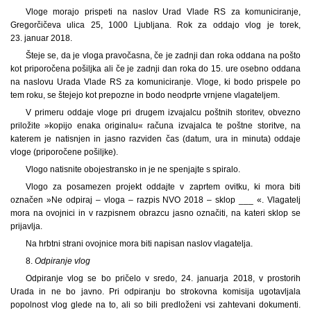
Vloge morajo prispeti na naslov Urad Vlade RS za komuniciranje,
Gregorčičeva ulica 25, 1000 Ljubljana. Rok za oddajo vlog je torek,
23. januar 2018.
Šteje se, da je vloga pravočasna, če je zadnji dan roka oddana na pošto
kot priporočena pošiljka ali če je zadnji dan roka do 15. ure osebno oddana
na naslovu Urada Vlade RS za komuniciranje. Vloge, ki bodo prispele po
tem roku, se štejejo kot prepozne in bodo neodprte vrnjene vlagateljem.
V primeru oddaje vloge pri drugem izvajalcu poštnih storitev, obvezno
priložite »kopijo enaka originalu« računa izvajalca te poštne storitve, na
katerem je natisnjen in jasno razviden čas (datum, ura in minuta) oddaje
vloge (priporočene pošiljke).
Vlogo natisnite obojestransko in je ne spenjajte s spiralo.
Vlogo za posamezen projekt oddajte v zaprtem ovitku, ki mora biti
označen »Ne odpiraj – vloga – razpis NVO 2018 – sklop ___ «. Vlagatelj
mora na ovojnici in v razpisnem obrazcu jasno označiti, na kateri sklop se
prijavlja.
Na hrbtni strani ovojnice mora biti napisan naslov vlagatelja.
8.
Odpiranje vlog
Odpiranje vlog se bo pričelo v sredo, 24. januarja 2018, v prostorih
Urada in ne bo javno. Pri odpiranju bo strokovna komisija ugotavljala
popolnost vlog glede na to, ali so bili predloženi vsi zahtevani dokumenti.