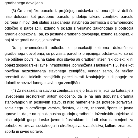
gradbenega dovoljena.
(3) Če zemljiške parcele iz prejšnjega odstavka oziroma njihovi deli še
niso določeni kot gradbene parcele, pridobijo takšne zemljiške parcele
oziroma njihovi deli status zazidanega stavbnega zemljišča s pravnomočno
odločbo o parcelaciji, izdano v skladu z veljavno zakonodajo s področja
gradnje objektov ali pa, ko postane gradbeno dovoljenje, izdano za objekt, ki
naj bi se gradil na njej, dokončno.
Do pravnomočnosti odločbe o parcelaciji oziroma dokončnosti
gradbenega dovoljenja, se površina parcel iz prejšnjega odstavka, ko se od
nje odšteje površina, na kateri stoji stavba ali gradbeni inženirski objekt, ki ni
objekt gospodarske javne infrastrukture, pomnožena s faktorjem 1,5, šteje kot
površina nezazidanega stavbnega zemljišča, vendar samo, če takšen
preostali deli takšnih zemljiških parcel hkrati izpolnjujejo tudi pogoje za
določitev nezazidanega stavbnega zemljišča.
(4) Za nezazidana stavbna zemljišča štejejo tista zemljišča, za katera je z
izvedbenim prostorskim aktom določeno, da je na njih dopustna gradnja
stanovanjskih in poslovnih stavb, ki niso namenjene za potrebe zdravstva,
socialnega in otroškega varstva, šolstva, kulture, znanosti, športa in javne
uprave in da je na njih dopustna gradnja gradbenih inženirskih objektov, ki
niso objekti gospodarske javne infrastrukture in tudi niso namenjeni za
potrebe zdravstva, socialnega in otroškega varstva, šolstva, kulture, znanosti,
športa in javne uprave.