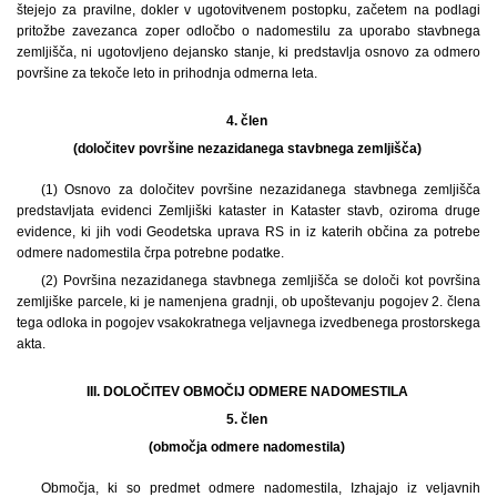
štejejo za pravilne, dokler v ugotovitvenem postopku, začetem na podlagi
pritožbe zavezanca zoper odločbo o nadomestilu za uporabo stavbnega
zemljišča, ni ugotovljeno dejansko stanje, ki predstavlja osnovo za odmero
površine za tekoče leto in prihodnja odmerna leta.
4. člen
(določitev površine nezazidanega stavbnega zemljišča)
(1)
Osnovo za določitev površine nezazidanega stavbnega zemljišča
predstavljata evidenci Zemljiški kataster in Kataster stavb, oziroma druge
evidence, ki jih vodi Geodetska uprava RS in iz katerih občina za potrebe
odmere nadomestila črpa potrebne podatke.
(2) Površina nezazidanega stavbnega zemljišča se določi kot površina
zemljiške parcele, ki je namenjena gradnji, ob upoštevanju pogojev 2. člena
tega odloka in pogojev vsakokratnega veljavnega izvedbenega prostorskega
akta.
III. DOLOČITEV OBMOČIJ ODMERE NADOMESTILA
5. člen
(območja odmere nadomestila)
Območja, ki so predmet odmere nadomestila, Izhajajo iz veljavnih