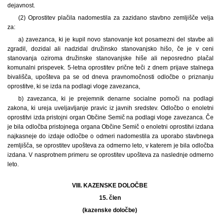
dejavnost.
(2) Oprostitev plačila nadomestila za zazidano stavbno zemljišče velja
za:
a) zavezanca, ki je kupil novo stanovanje kot posamezni del stavbe ali
zgradil, dozidal ali nadzidal družinsko stanovanjsko hišo, če je v ceni
stanovanja oziroma družinske stanovanjske hiše ali neposredno plačal
komunalni prispevek. 5-letna oprostitev prične teči z dnem prijave stalnega
bivališča, upošteva pa se od dneva pravnomočnosti odločbe o priznanju
oprostitve, ki se izda na podlagi vloge zavezanca,
b) zavezanca, ki je prejemnik denarne socialne pomoči na podlagi
zakona, ki ureja uveljavljanje pravic iz javnih sredstev. Odločbo o enoletni
oprostitvi izda pristojni organ Občine Semič na podlagi vloge zavezanca. Če
je bila odločba pristojnega organa Občine Semič o enoletni oprostitvi izdana
najkasneje do izdaje odločbe o odmeri nadomestila za uporabo stavbnega
zemljišča, se oprostitev upošteva za odmerno leto, v katerem je bila odločba
izdana. V nasprotnem primeru se oprostitev upošteva za naslednje odmerno
leto.
VIII. KAZENSKE DOLOČBE
15. člen
(kazenske določbe)