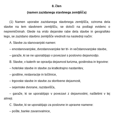
8. člen
(namen zazidanega stavbnega zemljišča)
(1)
Namen uporabe zazidanega stavbnega zemljišča, oziroma dela
stavbe na tem stavbnem zemljišču, se določi na podlagi evidenc o
nepremičninah. Glede na vrsto dejanske rabe dela stavbe in geografsko
lego, se zazidano stavbno zemljišče vrednoti na naslednji način:
A. Stavbe za stanovanjski namen:
– enostanovanjske, dvostanovanjske ter tri- in večstanovanjske stavbe,
– garaže, ki se ne uporabljajo v povezavi s poslovno dejavnostjo.
B. Stavbe, v katerih se opravlja dejavnost turizma, gostinstva in trgovine:
– hotelske stavbe in stavbe za kratkotrajno nastanitev,
– gostilne, restavracije in točilnice,
– trgovske stavbe in stavbe za storitvene dejavnosti,
– sejemske dvorane, razstavišča,
– garaže, ki se uporabljajo v povezavi z dejavnostmi, naštetimi v tej
alineji.
C. Stavbe, ki se uporabljajo za poslovne in upravne namene:
– pošte, banke zavarovalnice,