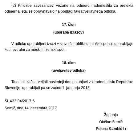
(2) Pritožbe zavezancev, vezane na odmero nadomestila za pretekla
odmerna leta, se obravnavajo na podlagi takrat veljavnega odloka.
17. člen
(uporaba izrazov)
V odloku uporabljeni izrazi v slovnični obliki za moški spol se uporabljajo
kot nevtralni za moški in ženski spol.
18. člen
(uveljavitev odloka)
Ta odlok začne veljati naslednji dan po objavi v Uradnem listu Republike
Slovenije, uporabljati pa se začne 1. januarja 2018.
Št. 422-04/2017-6
Semič, dne 14. decembra 2017
Županja
Občine Semič
Polona Kambič
l.r.