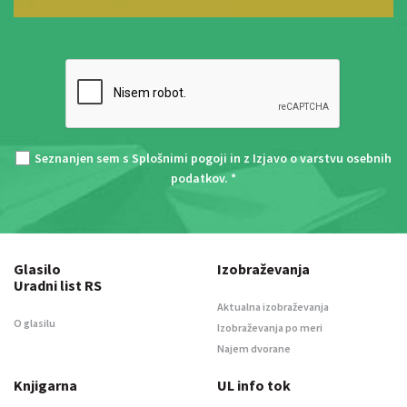
Seznanjen sem s
Splošnimi pogoji
in z
Izjavo o varstvu osebnih
podatkov
. *
Glasilo
Izobraževanja
Uradni list RS
Aktualna izobraževanja
O glasilu
Izobraževanja po meri
Najem dvorane
Knjigarna
UL info tok