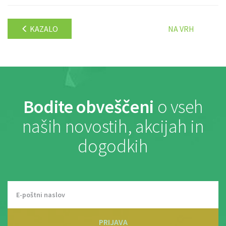
KAZALO
NA VRH
Bodite obveščeni
o vseh
naših novostih, akcijah in
dogodkih
PRIJAVA