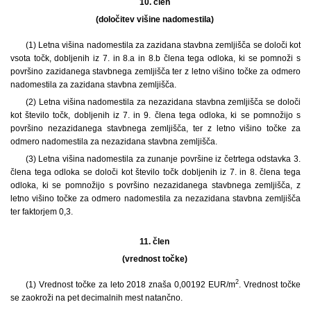
10. člen
(določitev višine nadomestila)
(1)
Letna višina nadomestila za zazidana stavbna zemljišča se določi kot
vsota točk, dobljenih iz 7. in 8.a in 8.b člena tega odloka, ki se pomnoži s
površino zazidanega stavbnega zemljišča ter z letno višino točke za odmero
nadomestila za zazidana stavbna zemljišča.
(2) Letna višina nadomestila za nezazidana stavbna zemljišča se določi
kot število točk, dobljenih iz 7. in 9. člena tega odloka, ki se pomnožijo s
površino nezazidanega stavbnega zemljišča, ter z letno višino točke za
odmero nadomestila za nezazidana stavbna zemljišča.
(3) Letna višina nadomestila za zunanje površine iz četrtega odstavka 3.
člena tega odloka se določi kot število točk dobljenih iz 7. in 8. člena tega
odloka, ki se pomnožijo s površino nezazidanega stavbnega zemljišča, z
letno višino točke za odmero nadomestila za nezazidana stavbna zemljišča
ter faktorjem 0,3.
11. člen
(vrednost točke)
2
(1)
Vrednost točke za leto 2018 znaša 0,00192 EUR/m
. Vrednost točke
se zaokroži na pet decimalnih mest natančno.