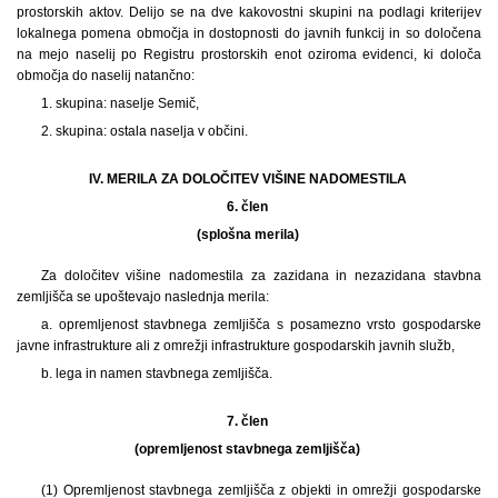
prostorskih aktov. Delijo se na dve kakovostni skupini na podlagi kriterijev
lokalnega pomena območja in dostopnosti do javnih funkcij in so določena
na mejo naselij po Registru prostorskih enot oziroma evidenci, ki določa
območja do naselij natančno:
1. skupina: naselje Semič,
2. skupina: ostala naselja v občini.
IV. MERILA ZA DOLOČITEV VIŠINE NADOMESTILA
6. člen
(splošna merila)
Za določitev višine nadomestila za zazidana in nezazidana stavbna
zemljišča se upoštevajo naslednja merila:
a. opremljenost stavbnega zemljišča s posamezno vrsto gospodarske
javne infrastrukture ali z omrežji infrastrukture gospodarskih javnih služb,
b. lega in namen stavbnega zemljišča.
7. člen
(opremljenost stavbnega zemljišča)
(1)
Opremljenost stavbnega zemljišča z objekti in omrežji gospodarske