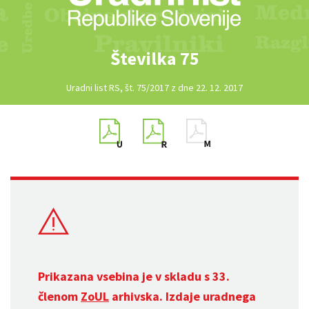
Številka 75
Uradni list RS, št. 75/2017 z dne 22. 12. 2017
Prikazana vsebina je v skladu s 33.
členom
ZoUL
arhivska. Izdaje uradnega