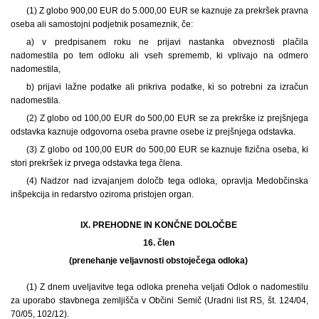
(1)
Z globo 900,00 EUR do 5.000,00 EUR se kaznuje za prekršek pravna
oseba ali samostojni podjetnik posameznik, če:
a) v predpisanem roku ne prijavi nastanka obveznosti plačila
nadomestila po tem odloku ali vseh sprememb, ki vplivajo na odmero
nadomestila,
b) prijavi lažne podatke ali prikriva podatke, ki so potrebni za izračun
nadomestila.
(2) Z globo od 100,00 EUR do 500,00 EUR se za prekrške iz prejšnjega
odstavka kaznuje odgovorna oseba pravne osebe iz prejšnjega odstavka.
(3) Z globo od 100,00 EUR do 500,00 EUR se kaznuje fizična oseba, ki
stori prekršek iz prvega odstavka tega člena.
(4) Nadzor nad izvajanjem določb tega odloka, opravlja Medobčinska
inšpekcija in redarstvo oziroma pristojen organ.
IX. PREHODNE IN KONČNE DOLOČBE
16. člen
(prenehanje veljavnosti obstoječega odloka)
(1)
Z dnem uveljavitve tega odloka preneha veljati Odlok o nadomestilu
za uporabo stavbnega zemljišča v Občini Semič (Uradni list RS, št. 124/04,
70/05, 102/12).