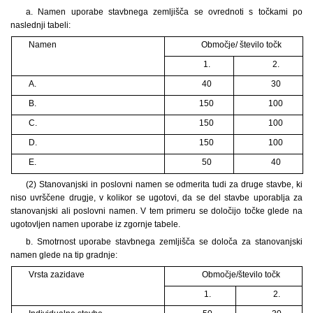
a. Namen uporabe stavbnega zemljišča se ovrednoti s točkami po
naslednji tabeli:
Namen
Območje/ število točk
1.
2.
A.
40
30
B.
150
100
C.
150
100
D.
150
100
E.
50
40
(2)
Stanovanjski in poslovni namen se odmerita tudi za druge stavbe, ki
niso uvrščene drugje, v kolikor se ugotovi, da se del stavbe uporablja za
stanovanjski ali poslovni namen. V tem primeru se določijo točke glede na
ugotovljen namen uporabe iz zgornje tabele.
b. Smotrnost uporabe stavbnega zemljišča se določa za stanovanjski
namen glede na tip gradnje:
Vrsta zazidave
Območje/število točk
1.
2.