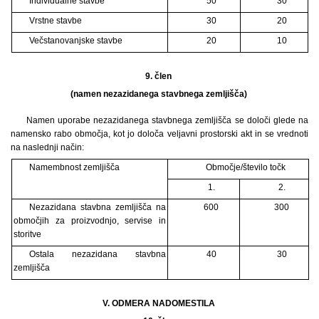
Individualne stavbe
50
30
Vrstne stavbe
30
20
Večstanovanjske stavbe
20
10
9. člen
(namen nezazidanega stavbnega zemljišča)
Namen uporabe nezazidanega stavbnega zemljišča se določi glede na
namensko rabo območja, kot jo določa veljavni prostorski akt in se vrednoti
na naslednji način:
Namembnost zemljišča
Območje/število točk
1.
2.
Nezazidana stavbna zemljišča na
600
300
območjih za proizvodnjo, servise in
storitve
Ostala nezazidana stavbna
40
30
zemljišča
V. ODMERA NADOMESTILA