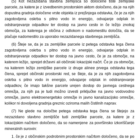
(5) Kot nezazidana stavbna zemljišča so določene tiste zemljiške
parcele, za katere je z izvedbenim prostorskim aktom določeno, da je na njih
dopustna gradnja določene vrste objekta iz prejšnjega odstavka, če je za njih
zagotovljena oskrba s pitno vodo in energijo, odvajanje odplak in
odstranjevanje odpadkov ter dostop na javno cesto in če ležijo znotraj
območja, za katerega je občina z odlokom o nadomestilu določila, da se
plačuje nadomestilo za uporabo nezazidanega stavbnega zemljišča.
(6) Šteje se, da je za zemljiške parcele iz petega odstavka tega člena
zagotovljena oskrba s pitno vodo in energijo, odvajanje odplak in
odstranjevanje odpadkov ter dostop na javno cesto, če je za območje, na
katerem ležijo, sprejet državni ali občinski lokacijski načrt. Če je za območje,
na katerem ležijo zemljiške parcele iz druge alinee prvega odstavka tega
člena, sprejet občinski prostorski red, se šteje, da je za njih zagotovljena
oskrba s pitno vodo in energijo, odvajanje odplak in odstranjevanje
odpadkov, če imajo takšne parcele urejen dostop do javnega cestnega
omrežja, za njih pa je tudi možno izvesti priključke na javno vodovodno
omrežje, javno elektroenergetsko omrežje in javno kanalizacijsko omrežje,
kolikor ni dovoljena gradnja greznic oziroma malih čistilnih naprav.
(7) Ne glede na določbe petega odstavka tega člena se štejejo za
nezazidano stavbno zemljišče tudi zemljiške parcele, za katere je z
lokacijskim načrtom določeno, da so namenjene za površinsko izkoriščanje
mineralnih surovin:
1. če je z občinskim podrobnim prostorskim načrtom določeno, da se po