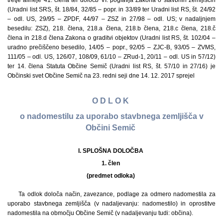
tretje alineje 41. člena ter določb VI. poglavja Zakona o stavbnih zemljiščih
(Uradni list SRS, št. 18/84, 32/85 – popr. in 33/89 ter Uradni list RS, št. 24/92
– odl. US, 29/95 – ZPDF, 44/97 – ZSZ in 27/98 – odl. US; v nadaljnjem
besedilu: ZSZ), 218. člena, 218.a člena, 218.b člena, 218.c člena, 218.č
člena in 218.d člena Zakona o graditvi objektov (Uradni list RS, št. 102/04 –
uradno prečiščeno besedilo, 14/05 – popr., 92/05 – ZJC-B, 93/05 – ZVMS,
111/05 – odl. US, 126/07, 108/09, 61/10 – ZRud-1, 20/11 – odl. US in 57/12)
ter 14. člena Statuta Občine Semič (Uradni list RS, št. 57/10 in 27/16) je
Občinski svet Občine Semič na 23. redni seji dne 14. 12. 2017 sprejel
O D L O K
o nadomestilu za uporabo stavbnega zemljišča v
Občini Semič
I. SPLOŠNA DOLOČBA
1. člen
(predmet odloka)
Ta odlok določa način, zavezance, podlage za odmero nadomestila za
uporabo stavbnega zemljišča (v nadaljevanju: nadomestilo) in oprostitve
nadomestila na območju Občine Semič (v nadaljevanju tudi: občina).