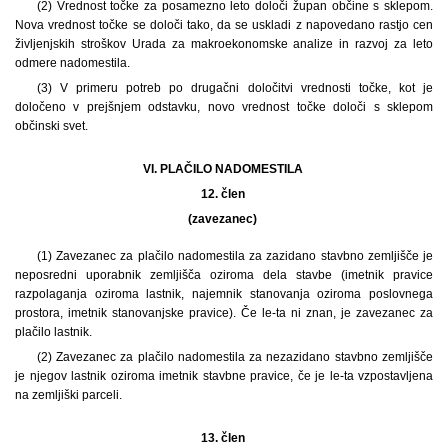
(2) Vrednost točke za posamezno leto določi župan občine s sklepom.
Nova vrednost točke se določi tako, da se uskladi z napovedano rastjo cen
življenjskih stroškov Urada za makroekonomske analize in razvoj za leto
odmere nadomestila.
(3) V primeru potreb po drugačni določitvi vrednosti točke, kot je
določeno v prejšnjem odstavku, novo vrednost točke določi s sklepom
občinski svet.
VI. PLAČILO NADOMESTILA
12. člen
(zavezanec)
(1)
Zavezanec za plačilo nadomestila za zazidano stavbno zemljišče je
neposredni uporabnik zemljišča oziroma dela stavbe (imetnik pravice
razpolaganja oziroma lastnik, najemnik stanovanja oziroma poslovnega
prostora, imetnik stanovanjske pravice). Če le-ta ni znan, je zavezanec za
plačilo lastnik.
(2) Zavezanec za plačilo nadomestila za nezazidano stavbno zemljišče
je njegov lastnik oziroma imetnik stavbne pravice, če je le-ta vzpostavljena
na zemljiški parceli.
13. člen