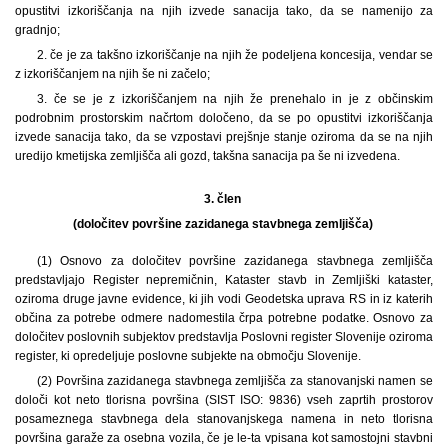
opustitvi izkoriščanja na njih izvede sanacija tako, da se namenijo za
gradnjo;
2. če je za takšno izkoriščanje na njih že podeljena koncesija, vendar se
z izkoriščanjem na njih še ni začelo;
3. če se je z izkoriščanjem na njih že prenehalo in je z občinskim
podrobnim prostorskim načrtom določeno, da se po opustitvi izkoriščanja
izvede sanacija tako, da se vzpostavi prejšnje stanje oziroma da se na njih
uredijo kmetijska zemljišča ali gozd, takšna sanacija pa še ni izvedena.
3. člen
(določitev površine zazidanega stavbnega zemljišča)
(1)
Osnovo za določitev površine zazidanega stavbnega zemljišča
predstavljajo Register nepremičnin, Kataster stavb in Zemljiški kataster,
oziroma druge javne evidence, ki jih vodi Geodetska uprava RS in iz katerih
občina za potrebe odmere nadomestila črpa potrebne podatke. Osnovo za
določitev poslovnih subjektov predstavlja Poslovni register Slovenije oziroma
register, ki opredeljuje poslovne subjekte na območju Slovenije.
(2) Površina zazidanega stavbnega zemljišča za stanovanjski namen se
določi kot neto tlorisna površina (SIST ISO: 9836) vseh zaprtih prostorov
posameznega stavbnega dela stanovanjskega namena in neto tlorisna
površina garaže za osebna vozila, če je le-ta vpisana kot samostojni stavbni