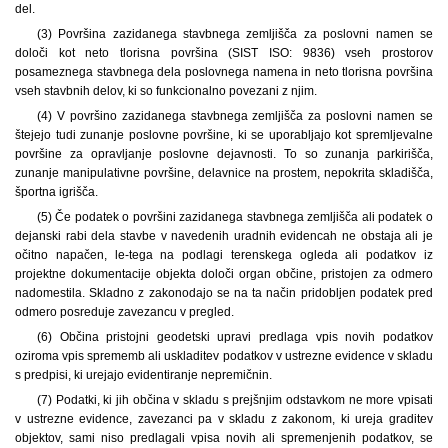
del.
(3) Površina zazidanega stavbnega zemljišča za poslovni namen se
določi kot neto tlorisna površina (SIST ISO: 9836) vseh prostorov
posameznega stavbnega dela poslovnega namena in neto tlorisna površina
vseh stavbnih delov, ki so funkcionalno povezani z njim.
(4) V površino zazidanega stavbnega zemljišča za poslovni namen se
štejejo tudi zunanje poslovne površine, ki se uporabljajo kot spremljevalne
površine za opravljanje poslovne dejavnosti. To so zunanja parkirišča,
zunanje manipulativne površine, delavnice na prostem, nepokrita skladišča,
športna igrišča.
(5) Če podatek o površini zazidanega stavbnega zemljišča ali podatek o
dejanski rabi dela stavbe v navedenih uradnih evidencah ne obstaja ali je
očitno napačen, le-tega na podlagi terenskega ogleda ali podatkov iz
projektne dokumentacije objekta določi organ občine, pristojen za odmero
nadomestila. Skladno z zakonodajo se na ta način pridobljen podatek pred
odmero posreduje zavezancu v pregled.
(6) Občina pristojni geodetski upravi predlaga vpis novih podatkov
oziroma vpis sprememb ali uskladitev podatkov v ustrezne evidence v skladu
s predpisi, ki urejajo evidentiranje nepremičnin.
(7) Podatki, ki jih občina v skladu s prejšnjim odstavkom ne more vpisati
v ustrezne evidence, zavezanci pa v skladu z zakonom, ki ureja graditev
objektov, sami niso predlagali vpisa novih ali spremenjenih podatkov, se