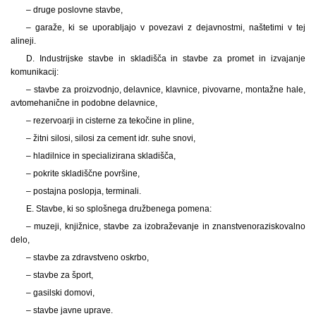
– druge poslovne stavbe,
– garaže, ki se uporabljajo v povezavi z dejavnostmi, naštetimi v tej
alineji.
D. Industrijske stavbe in skladišča in stavbe za promet in izvajanje
komunikacij:
– stavbe za proizvodnjo, delavnice, klavnice, pivovarne, montažne hale,
avtomehanične in podobne delavnice,
– rezervoarji in cisterne za tekočine in pline,
– žitni silosi, silosi za cement idr. suhe snovi,
– hladilnice in specializirana skladišča,
– pokrite skladiščne površine,
– postajna poslopja, terminali.
E. Stavbe, ki so splošnega družbenega pomena:
– muzeji, knjižnice, stavbe za izobraževanje in znanstvenoraziskovalno
delo,
– stavbe za zdravstveno oskrbo,
– stavbe za šport,
– gasilski domovi,
– stavbe javne uprave.