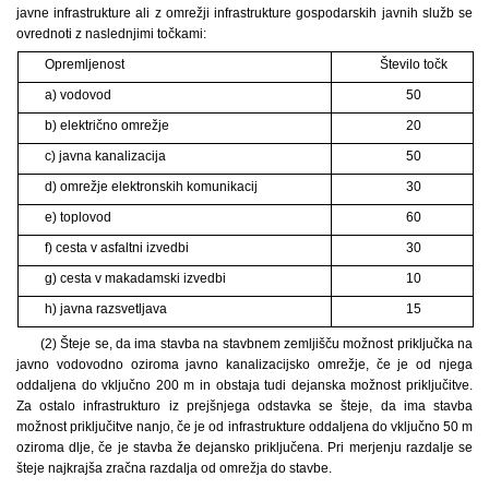
javne infrastrukture ali z omrežji infrastrukture gospodarskih javnih služb se
ovrednoti z naslednjimi točkami:
Opremljenost
Število točk
a) vodovod
50
b) električno omrežje
20
c) javna kanalizacija
50
d) omrežje elektronskih komunikacij
30
e) toplovod
60
f) cesta v asfaltni izvedbi
30
g) cesta v makadamski izvedbi
10
h) javna razsvetljava
15
(2) Šteje se, da ima stavba na stavbnem zemljišču možnost priključka na
javno vodovodno oziroma javno kanalizacijsko omrežje, če je od njega
oddaljena do vključno 200 m in obstaja tudi dejanska možnost priključitve.
Za ostalo infrastrukturo iz prejšnjega odstavka se šteje, da ima stavba
možnost priključitve nanjo, če je od infrastrukture oddaljena do vključno 50 m
oziroma dlje, če je stavba že dejansko priključena. Pri merjenju razdalje se
šteje najkrajša zračna razdalja od omrežja do stavbe.