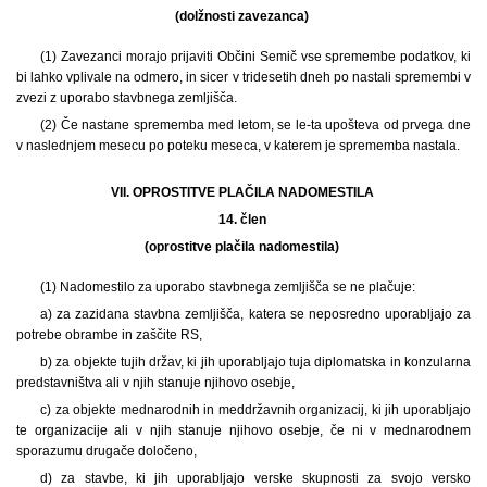
(dolžnosti zavezanca)
(1)
Zavezanci morajo prijaviti Občini Semič vse spremembe podatkov, ki
bi lahko vplivale na odmero, in sicer v tridesetih dneh po nastali spremembi v
zvezi z uporabo stavbnega zemljišča.
(2) Če nastane sprememba med letom, se le-ta upošteva od prvega dne
v naslednjem mesecu po poteku meseca, v katerem je sprememba nastala.
VII. OPROSTITVE PLAČILA NADOMESTILA
14. člen
(oprostitve plačila nadomestila)
(1)
Nadomestilo za uporabo stavbnega zemljišča se ne plačuje:
a) za zazidana stavbna zemljišča, katera se neposredno uporabljajo za
potrebe obrambe in zaščite RS,
b) za objekte tujih držav, ki jih uporabljajo tuja diplomatska in konzularna
predstavništva ali v njih stanuje njihovo osebje,
c) za objekte mednarodnih in meddržavnih organizacij, ki jih uporabljajo
te organizacije ali v njih stanuje njihovo osebje, če ni v mednarodnem
sporazumu drugače določeno,
d) za stavbe, ki jih uporabljajo verske skupnosti za svojo versko