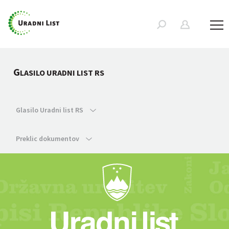
G
LASILO URADNI LIST RS
Glasilo Uradni list RS
Preklic dokumentov