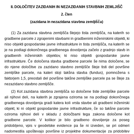
II. DOLOČITEV ZAZIDANIH IN NEZAZIDANIH STAVBNIH ZEMLJIŠČ
2. člen
(zazidana in nezazidana stavbna zemljišča)
(1)
Za zazidana stavbna zemljišča štejejo tista zemljišča, na katerih so
gradbene parcele z zgrajenimi stavbami in gradbenimi inženirskimi objekti, ki
niso objekti gospodarske javne infrastrukture in tista zemljišča, na katerih se
je na podlagi dokončnega gradbenega dovoljenja začelo z gradnjo stavb in
gradbenih inženirskih objektov, ki niso objekti gospodarske javne
infrastrukture. Če določena stavba gradbene parcele še nima določene, se
do njene določitve za zazidano stavbno zemljišče šteje tisti del površine
zemljiške parcele, na kateri stoji takšna stavba (fundus), pomnožena s
faktorjem 1,5, preostali del površine takšne zemljiške parcele pa se šteje za
nezazidano stavbno zemljišče.
(2) Kot zazidana stavbna zemljišča so določene tiste zemljiške parcele
ali njihovi deli, na katerih je zgrajena oziroma se na podlagi dokončnega
gradbenega dovoljenja gradi katera koli vrsta stavbe ali gradbeni inženirski
objekt, ki ni objekt gospodarske javne infrastrukture, če so takšne parcele
oziroma njihovi deli v skladu z določbami tega zakona določene kot
gradbene parcele. V kolikor je bilo gradbeno dovoljenje za poseg
pridobljeno, vpis v geodetske evidence pa še ni izveden, se pri odmeri
nadomestila upoštevajo površine iz projektne dokumentacije za pridobitev