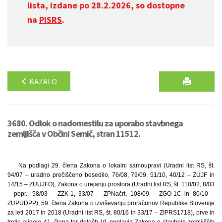
lista, izdane po 28.2.2026, so dostopne
na
PISRS
.
KAZALO
3680. Odlok o nadomestilu za uporabo stavbnega
zemljišča v Občini Semič, stran 11512.
Na podlagi 29. člena Zakona o lokalni samoupravi (Uradni list RS, št.
94/07 – uradno prečiščeno besedilo, 76/08, 79/09, 51/10, 40/12 – ZUJF in
14/15 – ZUUJFO), Zakona o urejanju prostora (Uradni list RS, št. 110/02, 8/03
– popr., 58/03 – ZZK-1, 33/07 – ZPNačrt, 108/09 – ZGO-1C in 80/10 –
ZUPUDPP), 59. člena Zakona o izvrševanju proračunov Republike Slovenije
za leti 2017 in 2018 (Uradni list RS, št. 80/16 in 33/17 – ZIPRS1718), prve in