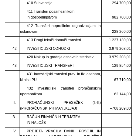
410 Subvencije
294.700,00
411 Transferi posameznikom
in gospodinjstvom
982.700,00
412 Transferi neprofitnim organizacijam in
ustanovam
228.260,00
413 Drugi tekoči domači transferi
1.227.130,00
42
INVESTICIJSKI ODHODKI
3.979.208,01
420 Nakup in gradnja osnovnih sredstev
3.979.208,01
43
INVESTICIJSKI TRANSFERI
129.854,00
431 Investicijski transferi prav. in fiz. osebam,
ki niso PU
67.710,00
432 Investicijski transferi proračunskim
uporabnikom
62.144,00
III.
PRORAČUNSKI PRESEŽEK (I.-II.)
(PRORAČUNSKI PRIMANJKLJAJ)
–768.209,00
B.
RAČUN FINANČNIH TERJATEV
IN NALOŽB
IV.
PREJETA VRAČILA DANIH POSOJIL IN