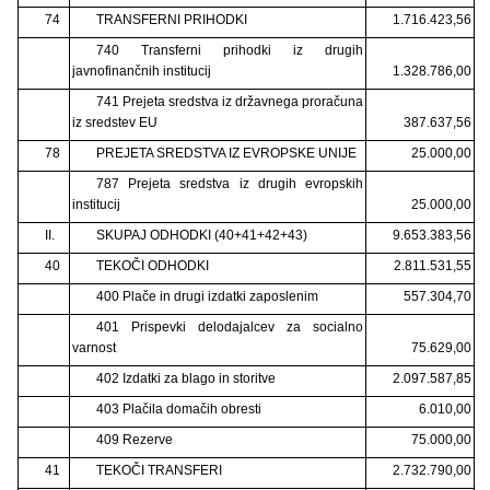
74
TRANSFERNI PRIHODKI
1.716.423,56
740 Transferni prihodki iz drugih
javnofinančnih institucij
1.328.786,00
741 Prejeta sredstva iz državnega proračuna
iz sredstev EU
387.637,56
78
PREJETA SREDSTVA IZ EVROPSKE UNIJE
25.000,00
787 Prejeta sredstva iz drugih evropskih
institucij
25.000,00
II.
SKUPAJ ODHODKI (40+41+42+43)
9.653.383,56
40
TEKOČI ODHODKI
2.811.531,55
400 Plače in drugi izdatki zaposlenim
557.304,70
401 Prispevki delodajalcev za socialno
varnost
75.629,00
402 Izdatki za blago in storitve
2.097.587,85
403 Plačila domačih obresti
6.010,00
409 Rezerve
75.000,00
41
TEKOČI TRANSFERI
2.732.790,00