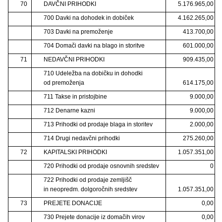
70
DAVČNI PRIHODKI
5.176.965,00
700 Davki na dohodek in dobiček
4.162.265,00
703 Davki na premoženje
413.700,00
704 Domači davki na blago in storitve
601.000,00
71
NEDAVČNI PRIHODKI
909.435,00
710 Udeležba na dobičku in dohodki
od premoženja
614.175,00
711 Takse in pristojbine
9.000,00
712 Denarne kazni
9.000,00
713 Prihodki od prodaje blaga in storitev
2.000,00
714 Drugi nedavčni prihodki
275.260,00
72
KAPITALSKI PRIHODKI
1.057.351,00
720 Prihodki od prodaje osnovnih sredstev
0
722 Prihodki od prodaje zemljišč
in neopredm. dolgoročnih sredstev
1.057.351,00
73
PREJETE DONACIJE
0,00
730 Prejete donacije iz domačih virov
0,00