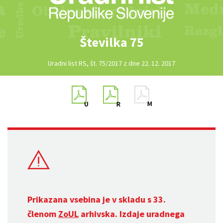
Številka 75
Uradni list RS, št. 75/2017 z dne 22. 12. 2017
Prikazana vsebina je v skladu s 33.
členom
ZoUL
arhivska. Izdaje uradnega