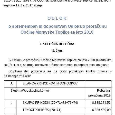
35/14, 21/15, 25/17) je Občinski svet Občine Moravske Toplice na 24. redni
seji dne 19. 12. 2017 sprejel
O D L O K
o spremembah in dopolnitvah Odloka o proračunu
Občine Moravske Toplice za leto 2018
1. SPLOŠNA DOLOČBA
1. člen
V Odloku o proračunu Občine Moravske Toplice za leto 2018 (Uradni list
RS, št. 11/17) se drugi odstavek 2. člena spremeni in dopolni tako, da glasi:
»Splošni del proračuna se na ravni podskupin kontov določa v
naslednjih zneskih:
A.
BILANCA PRIHODKOV IN ODHODKOV
Skupina/Podskupina kontov
Rebalans
proračuna 2018
I.
SKUPAJ PRIHODKI (70+71+72+73+74)
8.885.174,56
TEKOČI PRIHODKI (70+71)
6.086.400,00