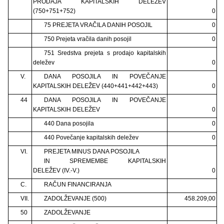
PRODAJA KAPITALSKIH DELEŽEV
(750+751+752)
0
75 PREJETA VRAČILA DANIH POSOJIL
0
750 Prejeta vračila danih posojil
0
751 Sredstva prejeta s prodajo kapitalskih
deležev
0
V.
DANA POSOJILA IN POVEČANJE
KAPITALSKIH DELEŽEV (440+441+442+443)
0
44
DANA POSOJILA IN POVEČANJE
KAPITALSKIH DELEŽEV
0
440 Dana posojila
0
440 Povečanje kapitalskih deležev
0
VI.
PREJETA MINUS DANA POSOJILA
IN SPREMEMBE KAPITALSKIH
DELEŽEV (IV.-V.)
0
C.
RAČUN FINANCIRANJA
VII.
ZADOLŽEVANJE (500)
458.209,00
50
ZADOLŽEVANJE