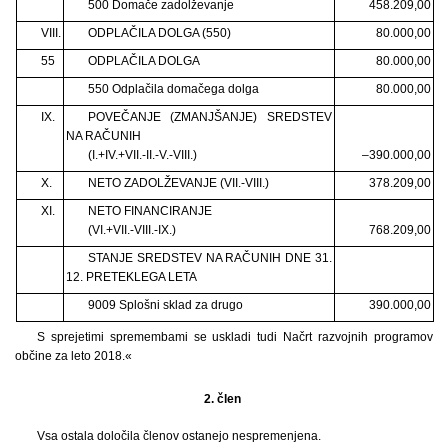
500 Domače zadolževanje
458.209,00
VIII.
ODPLAČILA DOLGA (550)
80.000,00
55
ODPLAČILA DOLGA
80.000,00
550 Odplačila domačega dolga
80.000,00
IX.
POVEČANJE (ZMANJŠANJE) SREDSTEV
NA RAČUNIH
(I.+IV.+VII.-II.-V.-VIII.)
–390.000,00
X.
NETO ZADOLŽEVANJE (VII.-VIII.)
378.209,00
XI.
NETO FINANCIRANJE
(VI.+VII.-VIII.-IX.)
768.209,00
STANJE SREDSTEV NA RAČUNIH DNE 31.
12. PRETEKLEGA LETA
9009 Splošni sklad za drugo
390.000,00
S sprejetimi spremembami se uskladi tudi Načrt razvojnih programov
občine za leto 2018.«
2. člen
Vsa ostala določila členov ostanejo nespremenjena.