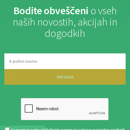
Bodite obveščeni
o vseh
naših novostih, akcijah in
dogodkih
PRIJAVA
Seznanjen sem s
Splošnimi pogoji
in z
Izjavo o varstvu osebnih