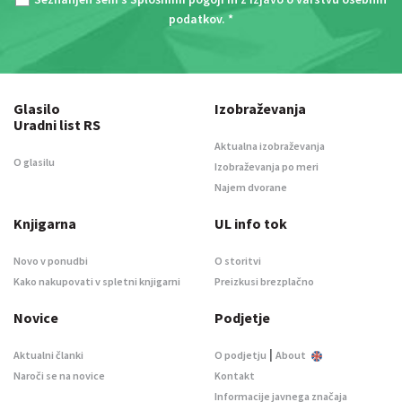
podatkov
. *
Glasilo
Izobraževanja
Uradni list RS
Aktualna izobraževanja
O glasilu
Izobraževanja po meri
Najem dvorane
Knjigarna
UL info tok
Novo v ponudbi
O storitvi
Kako nakupovati v spletni knjigarni
Preizkusi brezplačno
Novice
Podjetje
|
Aktualni članki
O podjetju
About
Naroči se na novice
Kontakt
Informacije javnega značaja