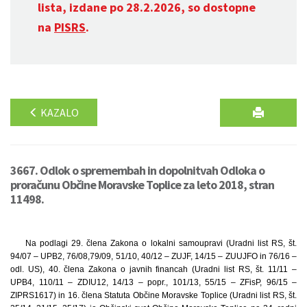
lista, izdane po 28.2.2026, so dostopne
na
PISRS
.
KAZALO
3667. Odlok o spremembah in dopolnitvah Odloka o
proračunu Občine Moravske Toplice za leto 2018, stran
11498.
Na podlagi 29. člena Zakona o lokalni samoupravi (Uradni list RS, št.
94/07 – UPB2, 76/08,79/09, 51/10, 40/12 – ZUJF, 14/15 – ZUUJFO in 76/16 –
odl. US), 40. člena Zakona o javnih financah (Uradni list RS, št. 11/11 –
UPB4, 110/11 – ZDIU12, 14/13 – popr., 101/13, 55/15 – ZFisP, 96/15 –
ZIPRS1617) in 16. člena Statuta Občine Moravske Toplice (Uradni list RS, št.