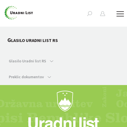
G
LASILO URADNI LIST RS
Glasilo Uradni list RS
Preklic dokumentov