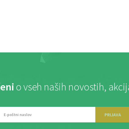
eni
o vseh naših novostih, akci
PRIJAVA