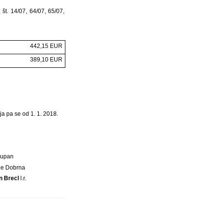
št. 14/07, 64/07, 65/07,
442,15 EUR
389,10 EUR
ja pa se od 1. 1. 2018.
Župan
ne Dobrna
n Brecl
l.r.