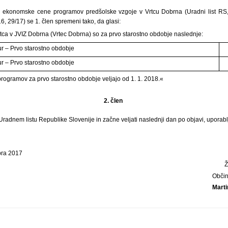
i ekonomske cene programov predšolske vzgoje v Vrtcu Dobrna (Uradni list RS, 
6, 29/17) se 1. člen spremeni tako, da glasi:
ca v JVIZ Dobrna (Vrtec Dobrna) so za prvo starostno obdobje naslednje:
r – Prvo starostno obdobje
r – Prvo starostno obdobje
ogramov za prvo starostno obdobje veljajo od 1. 1. 2018.«
2. člen
 Uradnem listu Republike Slovenije in začne veljati naslednji dan po objavi, uporabl
bra 2017
Obči
Marti