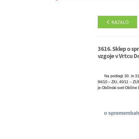
KAZALO
3616. Sklep o s
vzgoje v Vrtcu D
Na podlagi 30. in 3
94/10 – ZIU, 40/11 – ZUP
je Občinski svet Občine
o spremembah 