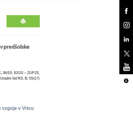
v predšolske
K, 36/10, 62/10 – ZUPJS,
radni list RS, št. 55/17)
l
vzgoje v Vrtcu