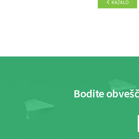
KAZALO
Bodite obvešč