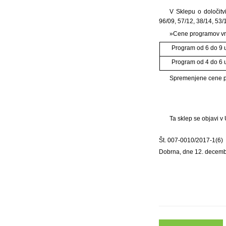
V Sklepu o določitv
96/09, 57/12, 38/14, 53/1
»Cene programov vrt
Program od 6 do 9 u
Program od 4 do 6 u
Spremenjene cene pr
Ta sklep se objavi v
Št. 007-0010/2017-1(6)
Dobrna, dne 12. decem