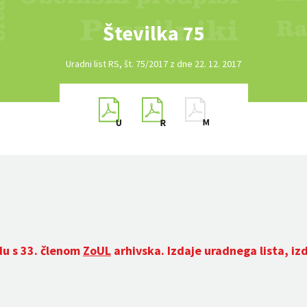
Številka 75
Uradni list RS, št. 75/2017 z dne 22. 12. 2017
du s 33. členom
ZoUL
arhivska. Izdaje uradnega lista, iz