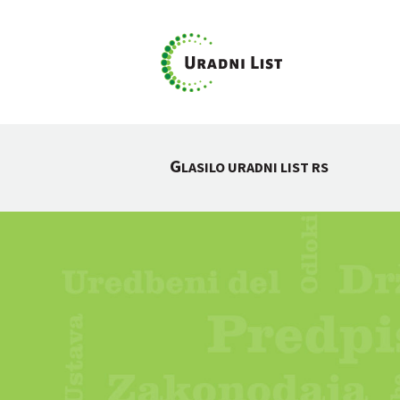
G
LASILO URADNI LIST RS