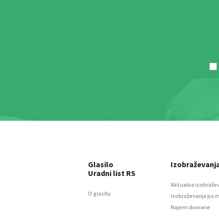
Glasilo
Izobraževanj
Uradni list RS
Aktualna izobraže
O glasilu
Izobraževanja po 
Najem dvorane