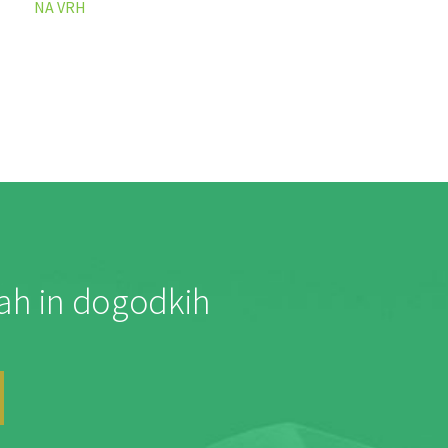
NA VRH
jah in dogodkih