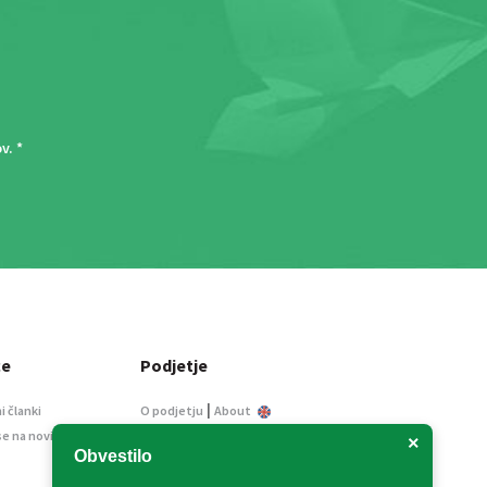
ov
. *
ce
Podjetje
|
i članki
O podjetju
About
se na novice
Kontakt
×
Obvestilo
Informacije javnega
značaja