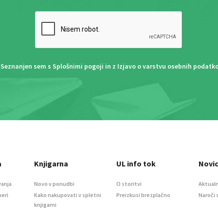
Seznanjen sem s
Splošnimi pogoji
in z
Izjavo o varstvu osebnih podatk
a
Knjigarna
UL info tok
Novi
vanja
Novo v ponudbi
O storitvi
Aktualn
meri
Kako nakupovati v spletni
Preizkusi brezplačno
Naroči 
knjigarni