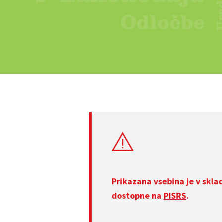
Prikazana vsebina je v skla
dostopne na
PISRS
.