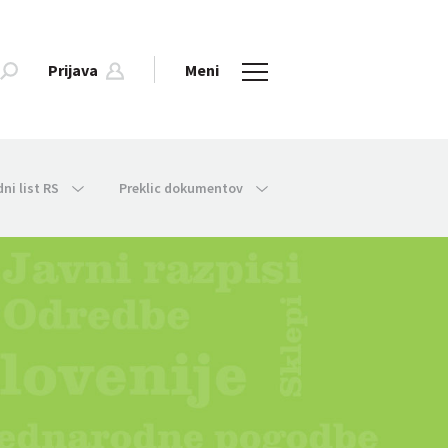
Prijava
Meni
dni list RS
Preklic dokumentov