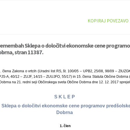
KOPIRAJ POVEZAVO
premembah Sklepa o določitvi ekonomske cene programo
obrna, stran 11387.
1. člena Zakona o vrtcih (Uradni list RS, št. 100/05 – UPB2, 25/08, 98/09 – ZIUZG
JS-A, 40/12 – ZUJF, 14/15 – ZUUJFO, 55/17) in 15. člena Statuta Občine Dobrna (U
 Dobrna na 21. redni seji Občinskega sveta Občine Dobrna dne 12. 12. 2017 spreje
S K L E P
Sklepa o določitvi ekonomske cene programov predšolske 
Dobrna
1.
člen