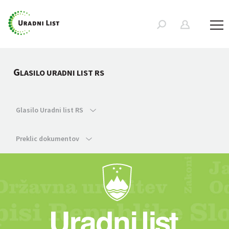
G
LASILO URADNI LIST RS
Glasilo Uradni list RS
Preklic dokumentov