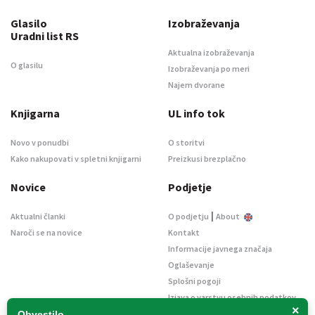
Glasilo
Izobraževanja
Uradni list RS
Aktualna izobraževanja
O glasilu
Izobraževanja po meri
Najem dvorane
Knjigarna
UL info tok
Novo v ponudbi
O storitvi
Kako nakupovati v spletni knjigarni
Preizkusi brezplačno
Novice
Podjetje
|
Aktualni članki
O podjetju
About
Naroči se na novice
Kontakt
Informacije javnega značaja
Oglaševanje
Splošni pogoji
Izjava o varstvu osebnih podatkov
×
E-dražbe
Obvestilo