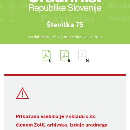
Številka 75
Uradni list RS, št. 75/2017 z dne 22. 12. 2017
Prikazana vsebina je v skladu s 33.
členom
ZoUL
arhivska. Izdaje uradnega