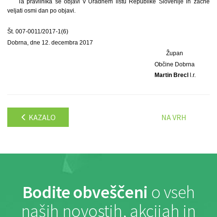
Ta pravilnika se objavi v Uradnem listu Republike Slovenije in začne
veljati osmi dan po objavi.
Št. 007-0011/2017-1(6)
Dobrna, dne 12. decembra 2017
Župan
Občine Dobrna
Martin Brecl
l.r.
KAZALO
NA VRH
Bodite obveščeni
o vseh
naših novostih, akcijah in