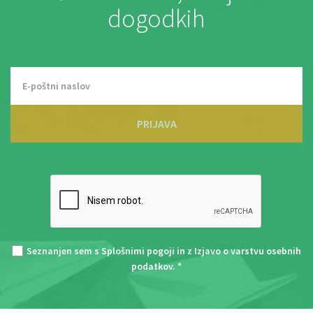
dogodkih
PRIJAVA
Seznanjen sem s
Splošnimi pogoji
in z
Izjavo o varstvu osebnih
podatkov
. *