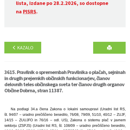
lista, izdane po 28.2.2026, so dostopne
na
PISRS
.
KAZALO
3615. Pravilnik o spremembah Pravilnika o plačah, sejninah
in drugih prejemkih občinskih funkcionarjev, članov
delovnih teles občinskega sveta ter članov drugih organov
Občine Dobrna, stran 11387.
Na podlagi 34.a člena Zakona o lokalni samoupravi (Uradni list RS,
št. 94/07 – uradno prečiščeno besedilo, 76/08, 79/09, 51/10, 40/12 – ZUJF,
14/15 – ZUUJFO in 76/16 – odl. US), Zakona o sistemu plač v javnem
sektorju (ZSPJS) (Uradni list RS, št. 108/09 – uradno prečiščeno besedilo,