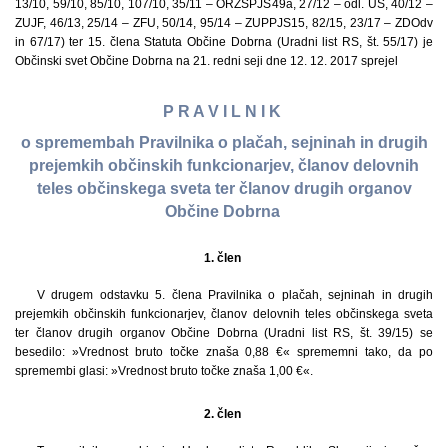
13/10, 59/10, 85/10, 107/10, 35/11 – ORZSPJS49a, 27/12 – odl. US, 40/12 –
ZUJF, 46/13, 25/14 – ZFU, 50/14, 95/14 – ZUPPJS15, 82/15, 23/17 – ZDOdv
in 67/17) ter 15. člena Statuta Občine Dobrna (Uradni list RS, št. 55/17) je
Občinski svet Občine Dobrna na 21. redni seji dne 12. 12. 2017 sprejel
P R A V I L N I K
o spremembah Pravilnika o plačah, sejninah in drugih
prejemkih občinskih funkcionarjev, članov delovnih
teles občinskega sveta ter članov drugih organov
Občine Dobrna
1. člen
V drugem odstavku 5. člena Pravilnika o plačah, sejninah in drugih
prejemkih občinskih funkcionarjev, članov delovnih teles občinskega sveta
ter članov drugih organov Občine Dobrna (Uradni list RS, št. 39/15) se
besedilo: »Vrednost bruto točke znaša 0,88 €« sprememni tako, da po
spremembi glasi: »Vrednost bruto točke znaša 1,00 €«.
2. člen