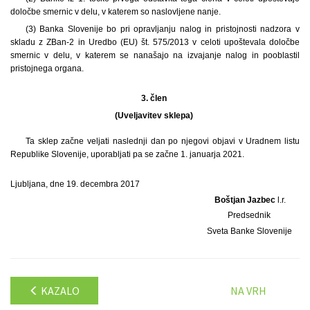
določbe smernic v delu, v katerem so naslovljene nanje.
(3) Banka Slovenije bo pri opravljanju nalog in pristojnosti nadzora v
skladu z ZBan-2 in Uredbo (EU) št. 575/2013 v celoti upoštevala določbe
smernic v delu, v katerem se nanašajo na izvajanje nalog in pooblastil
pristojnega organa.
3. člen
(Uveljavitev sklepa)
Ta sklep začne veljati naslednji dan po njegovi objavi v Uradnem listu
Republike Slovenije, uporabljati pa se začne 1. januarja 2021.
Ljubljana, dne 19. decembra 2017
Boštjan Jazbec
l.r.
Predsednik
Sveta Banke Slovenije
KAZALO
NA VRH