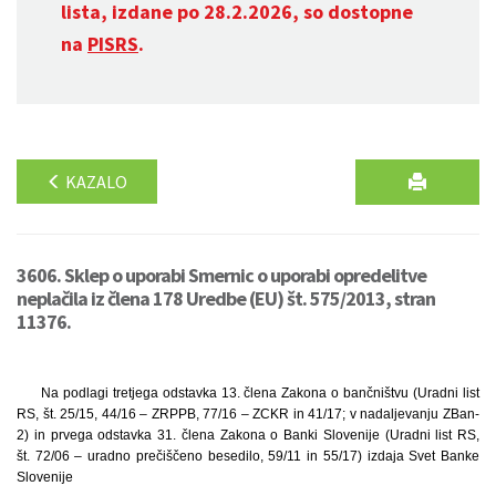
lista, izdane po 28.2.2026, so dostopne
na
PISRS
.
KAZALO
3606. Sklep o uporabi Smernic o uporabi opredelitve
neplačila iz člena 178 Uredbe (EU) št. 575/2013, stran
11376.
Na podlagi tretjega odstavka 13. člena Zakona o bančništvu (Uradni list
RS, št. 25/15, 44/16 – ZRPPB, 77/16 – ZCKR in 41/17; v nadaljevanju ZBan-
2) in prvega odstavka 31. člena Zakona o Banki Slovenije (Uradni list RS,
št. 72/06 – uradno prečiščeno besedilo, 59/11 in 55/17) izdaja Svet Banke
Slovenije