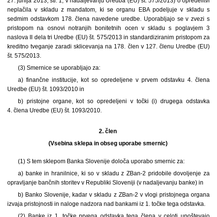
27. junija 2013, str. 1; v nadaljevanju Uredba (EU) št. 575/2013) o opredelitvi
neplačila v skladu z mandatom, ki se organu EBA podeljuje v skladu s
sedmim odstavkom 178. člena navedene uredbe. Uporabljajo se v zvezi s
pristopom na osnovi notranjih bonitetnih ocen v skladu s poglavjem 3
naslova II dela tri Uredbe (EU) št. 575/2013 in standardiziranim pristopom za
kreditno tveganje zaradi sklicevanja na 178. člen v 127. členu Uredbe (EU)
št. 575/2013.
(3) Smernice se uporabljajo za:
a) finančne institucije, kot so opredeljene v prvem odstavku 4. člena
Uredbe (EU) št. 1093/2010 in
b) pristojne organe, kot so opredeljeni v točki (i) drugega odstavka
4. člena Uredbe (EU) št. 1093/2010.
2. člen
(Vsebina sklepa in obseg uporabe smernic)
(1) S tem sklepom Banka Slovenije določa uporabo smernic za:
a) banke in hranilnice, ki so v skladu z ZBan-2 pridobile dovoljenje za
opravljanje bančnih storitev v Republiki Sloveniji (v nadaljevanju banke) in
b) Banko Slovenije, kadar v skladu z ZBan-2 v vlogi pristojnega organa
izvaja pristojnosti in naloge nadzora nad bankami iz 1. točke tega odstavka.
(2) Banke iz 1. točke prvega odstavka tega člena v celoti upoštevajo