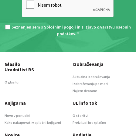
Seznanjen sem s
Splošnimi pogoji
in z
Izjavo o varstvu osebnih
podatkov
. *
Glasilo
Izobraževanja
Uradni list RS
Aktualna izobraževanja
O glasilu
Izobraževanja po meri
Najem dvorane
Knjigarna
UL info tok
Novo v ponudbi
O storitvi
Kako nakupovati v spletni knjigarni
Preizkusi brezplačno
Novice
Podjetje