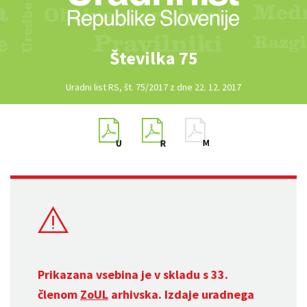
Številka 75
Uradni list RS, št. 75/2017 z dne 22. 12. 2017
Prikazana vsebina je v skladu s 33.
členom
ZoUL
arhivska. Izdaje uradnega