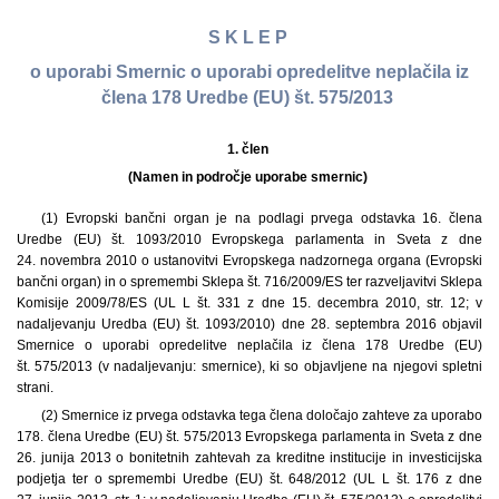
S K L E P
o uporabi Smernic o uporabi opredelitve neplačila iz
člena 178 Uredbe (EU) št. 575/2013
1. člen
(Namen in področje uporabe smernic)
(1) Evropski bančni organ je na podlagi prvega odstavka 16. člena
Uredbe (EU) št. 1093/2010 Evropskega parlamenta in Sveta z dne
24. novembra 2010 o ustanovitvi Evropskega nadzornega organa (Evropski
bančni organ) in o spremembi Sklepa št. 716/2009/ES ter razveljavitvi Sklepa
Komisije 2009/78/ES (UL L št. 331 z dne 15. decembra 2010, str. 12; v
nadaljevanju Uredba (EU) št. 1093/2010) dne 28. septembra 2016 objavil
Smernice o uporabi opredelitve neplačila iz člena 178 Uredbe (EU)
št. 575/2013 (v nadaljevanju: smernice), ki so objavljene na njegovi spletni
strani.
(2) Smernice iz prvega odstavka tega člena določajo zahteve za uporabo
178. člena Uredbe (EU) št. 575/2013 Evropskega parlamenta in Sveta z dne
26. junija 2013 o bonitetnih zahtevah za kreditne institucije in investicijska
podjetja ter o spremembi Uredbe (EU) št. 648/2012 (UL L št. 176 z dne