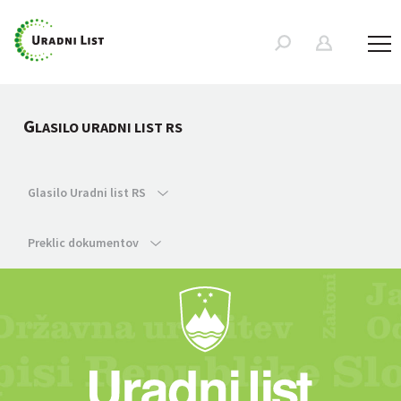
G
LASILO URADNI LIST RS
Glasilo Uradni list RS
Preklic dokumentov