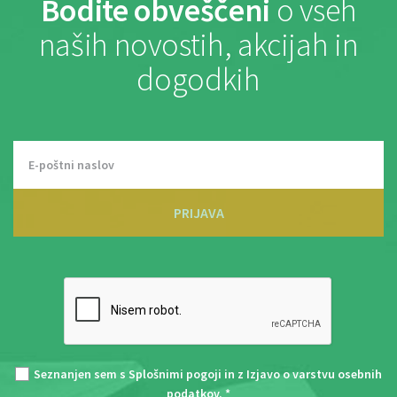
Bodite obveščeni
o vseh
naših novostih, akcijah in
dogodkih
PRIJAVA
Seznanjen sem s
Splošnimi pogoji
in z
Izjavo o varstvu osebnih
podatkov
. *