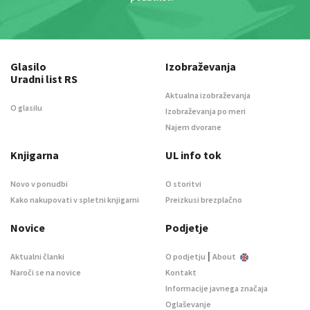
Glasilo
Izobraževanja
Uradni list RS
Aktualna izobraževanja
O glasilu
Izobraževanja po meri
Najem dvorane
Knjigarna
UL info tok
Novo v ponudbi
O storitvi
Kako nakupovati v spletni knjigarni
Preizkusi brezplačno
Novice
Podjetje
|
Aktualni članki
O podjetju
About
Naroči se na novice
Kontakt
Informacije javnega značaja
Oglaševanje