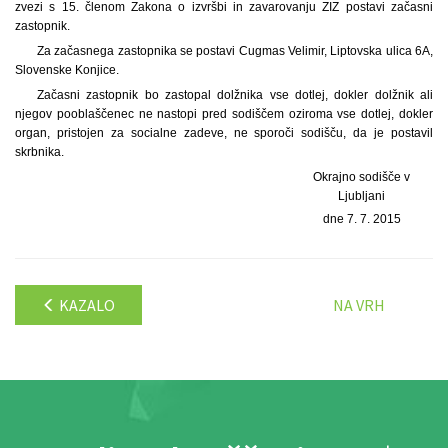
zvezi s 15. členom Zakona o izvršbi in zavarovanju ZIZ postavi začasni
zastopnik.
Za začasnega zastopnika se postavi Cugmas Velimir, Liptovska ulica 6A,
Slovenske Konjice.
Začasni zastopnik bo zastopal dolžnika vse dotlej, dokler dolžnik ali
njegov pooblaščenec ne nastopi pred sodiščem oziroma vse dotlej, dokler
organ, pristojen za socialne zadeve, ne sporoči sodišču, da je postavil
skrbnika.
Okrajno sodišče v
Ljubljani
dne 7. 7. 2015
KAZALO
NA VRH