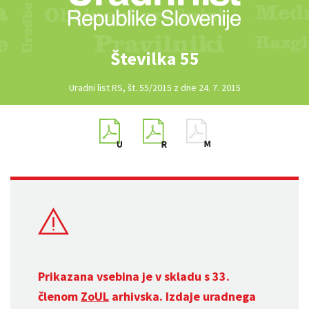
Številka 55
Uradni list RS, št. 55/2015 z dne 24. 7. 2015
Prikazana vsebina je v skladu s 33.
členom
ZoUL
arhivska. Izdaje uradnega