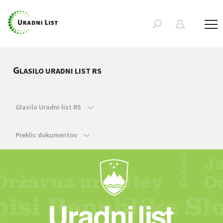
G
LASILO URADNI LIST RS
Glasilo Uradni list RS
Preklic dokumentov