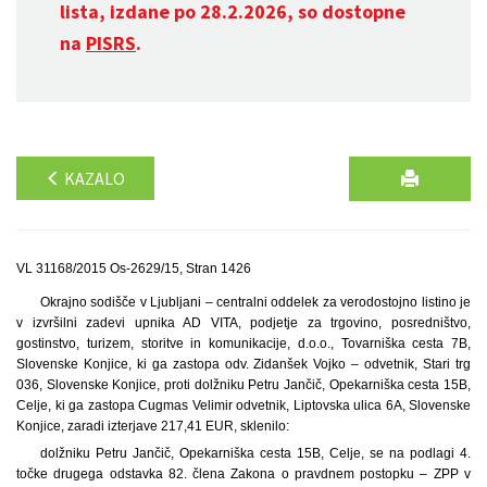
lista, izdane po 28.2.2026, so dostopne
na
PISRS
.
KAZALO
VL 31168/2015 Os-2629/15, Stran 1426
Okrajno sodišče v Ljubljani – centralni oddelek za verodostojno listino je
v izvršilni zadevi upnika AD VITA, podjetje za trgovino, posredništvo,
gostinstvo, turizem, storitve in komunikacije, d.o.o., Tovarniška cesta 7B,
Slovenske Konjice, ki ga zastopa odv. Zidanšek Vojko – odvetnik, Stari trg
036, Slovenske Konjice, proti dolžniku Petru Jančič, Opekarniška cesta 15B,
Celje, ki ga zastopa Cugmas Velimir odvetnik, Liptovska ulica 6A, Slovenske
Konjice, zaradi izterjave 217,41 EUR, sklenilo:
dolžniku Petru Jančič, Opekarniška cesta 15B, Celje, se na podlagi 4.
točke drugega odstavka 82. člena Zakona o pravdnem postopku – ZPP v