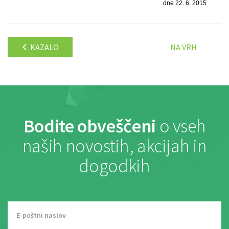
dne 22. 6. 2015
KAZALO
NA VRH
Bodite obveščeni
o vseh
naših novostih, akcijah in
dogodkih