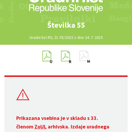
Številka 55
Uradni list RS, št. 55/2015 z dne 24. 7. 2015
Prikazana vsebina je v skladu s 33.
členom
ZoUL
arhivska. Izdaje uradnega