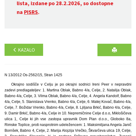
lista, izdane po 28.2.2026, so dostopne
na
PISRS
.
KAZALO
N 13/2012 Os-2562/15, Stran 1425
Okrajno sodišče v Celju je po okrajni sodnici Ireni Peer v nepravdni
zadevi predlagateljev: 1. Martina Oblak, Babno 4/a, Celje, 2. Natalija Oblak,
Babno 4/a, Celje, 3. Vilma Oblak, Babno 4/a, Celje, 4. Angela Kandolf, Babno
4/a, Celje, 5. Stanislava Vrenko, Babno 4/a, Celje, 6. Matej Kovač, Babno 4/a,
Celje, 7. Božidar Vrenko, Babno 4/a, Celje, 8. Ljiljana Brkić, Babno 4/a, Celje,
9. Damir Brkić, Babno 4/a, Celje in 10. Nepremičnine Celje d.o.o, Miklošičeva
ulica 1, Celje ki jih vse zastopa upravnik Dom Plan d.o.o., Globoko 8a,
Rimske Toplice, proti nasprotnim udeležencem: 1. Maksimiljana Angela Janič
Bornšek, Babno 4, Celje, 2. Marija Alojzija Vrečko, Škvarčeva ulica 19, Celje,