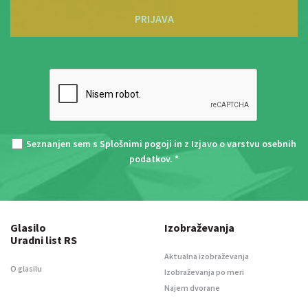
PRIJAVA
Seznanjen sem s
Splošnimi pogoji
in z
Izjavo o varstvu osebnih
podatkov
. *
Glasilo
Izobraževanja
Uradni list RS
Aktualna izobraževanja
O glasilu
Izobraževanja po meri
Najem dvorane