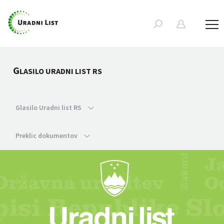
G
LASILO URADNI LIST RS
Glasilo Uradni list RS
Preklic dokumentov