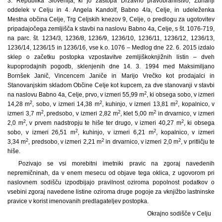
3. Republika Slovenija, ki jo zastopa Državno pravobranilstvo, Zunanji
oddelek v Celju in 4. Angela Kandolf, Babno 4/a, Celje, in udeleženka
Mestna občina Celje, Trg Celjskih knezov 9, Celje, o predlogu za ugotovitev
pripadajočega zemljišča k stavbi na naslovu Babno 4a, Celje, s št. 1076-719,
na parc. št. 1234/3, 1236/8, 1236/9, 1236/10, 1236/11, 1236/12, 1236/13,
1236/14, 1236/15 in 1236/16, vse k.o. 1076 – Medlog dne 22. 6. 2015 izdalo
sklep o začetku postopka vzpostavitve zemljiškoknjižnih listin – dveh
kupoprodajnih pogodb, sklenjenih dne 14. 3. 1994 med Maksimiljano
Bornšek Janič, Vincencem Janiče in Marijo Vrečko kot prodajalci in
Stanovanjskim skladom Občine Celje kot kupcem, za dve stanovanji v stavbi
2
na naslovu Babno 4a, Celje, prvo, v izmeri 55,99 m
, ki obsega sobo, v izmeri
2
2
2
14,28 m
, sobo, v izmeri 14,38 m
, kuhinjo, v izmeri 13,81 m
, kopalnico, v
2
2
2
izmeri 3,7 m
, predsobo, v izmeri 2,82 m
, klet 5,00 m
in drvarnico, v izmeri
2
2
2,0 m
, v prvem nadstropju te hiše ter drugo, v izmeri 40,27 m
, ki obsega
2
2
sobo, v izmeri 26,51 m
, kuhinjo, v izmeri 6,21 m
, kopalnico, v izmeri
2
2
2
3,34 m
, predsobo, v izmeri 2,21 m
in drvarnico, v izmeri 2,0 m
, v pritličju te
hiše.
Pozivajo se vsi morebitni imetniki pravic na zgoraj navedenih
nepremičninah, da v enem mesecu od objave tega oklica, z ugovorom pri
naslovnem sodišču izpodbijajo pravilnost oziroma popolnost podatkov o
vsebini zgoraj navedene listine oziroma druge pogoje za vknjižbo lastninske
pravice v korist imenovanih predlagateljev postopka.
Okrajno sodišče v Celju