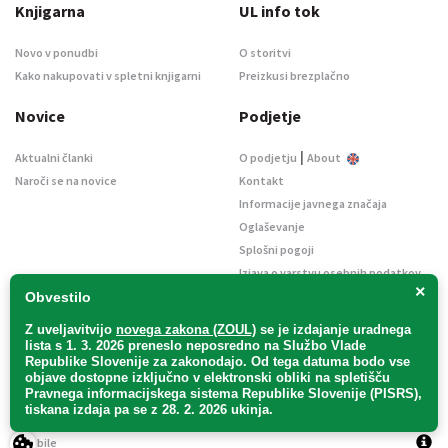
Knjigarna
UL info tok
Novo v ponudbi
O storitvi
Kako nakupovati v spletni knjigarni
Preizkusi brezplačno
Novice
Podjetje
|
Aktualni članki
O podjetju
About
Naroči se na novice
Kontakt
Informacije javnega značaja
Oglaševanje
Splošni pogoji
Izjava o varstvu osebnih podatkov
×
E-dražbe
Obvestilo
Z uveljavitvijo
novega zakona (ZOUL)
se je
izdajanje uradnega
lista s 1. 3. 2026 preneslo
neposredno
na Službo Vlade
Republike Slovenije za zakonodajo
. Od tega datuma bodo vse
objave dostopne izključno v elektronski obliki na spletišču
Pravnega informacijskega sistema Republike Slovenije (PISRS),
Uradni list d. o. o. – v likvidaciji / Vse pravice pridržane.
tiskana izdaja pa se z 28. 2. 2026 ukinja.
Pravna obvestila
/
Piškotki
/ Avtorji:
TriTim spletna agencija
v sodelovanju z
2Mobile