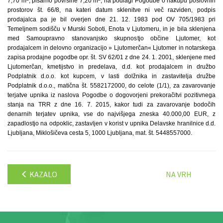
7,70 m
, pisarno površine 7,20 m
, na podlagi Pogodbe o nakupu poslovnih
prostorov št. 66/8, na kateri datum sklenitve ni več razviden, podpis
prodajalca pa je bil overjen dne 21. 12. 1983 pod OV 705/1983 pri
Temeljnem sodišču v Murski Soboti, Enota v Ljutomeru, in je bila sklenjena
med Samoupravno stanovanjsko skupnostjo občine Ljutomer, kot
prodajalcem in delovno organizacijo » Ljutomerčan« Ljutomer in notarskega
zapisa prodajne pogodbe opr. št. SV 62/01 z dne 24. 1. 2001, sklenjene med
Ljutomerčan, kmetijstvo in predelava, d.d. kot prodajalcem in družbo
Podplatnik d.o.o. kot kupcem, v lasti dolžnika in zastavitelja družbe
Podplatnik d.o.o., matična št. 5582172000, do celote (1/1), za zavarovanje
terjatve upnika iz naslova Pogodbe o dogovorjeni prekoračitvi pozitivnega
stanja na TRR z dne 16. 7. 2015, kakor tudi za zavarovanje bodočih
denarnih terjatev upnika, vse do najvišjega zneska 40.000,00 EUR, z
zapadlostjo na odpoklic, zastavljen v korist v upnika Delavske hranilnice d.d.
Ljubljana, Miklošičeva cesta 5, 1000 Ljubljana, mat. št. 5448557000.
KAZALO
NA VRH