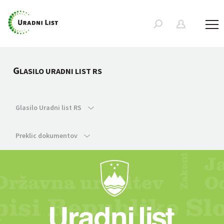
G
LASILO URADNI LIST RS
Glasilo Uradni list RS
Preklic dokumentov