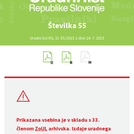
Številka 55
Uradni list RS, št. 55/2015 z dne 24. 7. 2015
Prikazana vsebina je v skladu s 33.
členom
ZoUL
arhivska. Izdaje uradnega