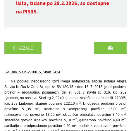
lista, izdane po 28.2.2026, so dostopne
na
PISRS
.
KAZALO
SV 180/15 Ob-2700/15, Stran 1424
Na podlagi neposredno izvršljivega notarskega zapisa notarja Alojza
Slavka Kečka iz Ormoža, opr. št. SV 180/15 z dne 16. 7. 2015, je bil poslovni
prostor – prodajalna, posamezni del št. 301 v stavbi št. 316, k.o. 259
Ljutomer, na naslovu Stari trg 2, 9240 Ljutomer, stoječi na parcelni št. 2130/5,
2
k.o. 259 Ljutomer, skupne površine 122,10 m
, ki obsega prodajni prostor
2
2
površine 51,35 m
, hladilnico s kompresorji površine 25,00 m
,
2
2
razkosovalnico površine 13,55 m
, skladišče embalaže površine 3,40 m
,
2
2
skladišče gotovih izdelkov površine 5,10 m
, garderobo površino 4,40 m
,
2
sanitarije s predprostorom površine 4,40 m
, hodnik z vetrolovom površine
2
2