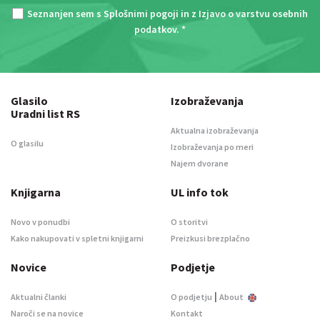
Seznanjen sem s
Splošnimi pogoji
in z
Izjavo o varstvu osebnih
podatkov
. *
Glasilo
Izobraževanja
Uradni list RS
Aktualna izobraževanja
O glasilu
Izobraževanja po meri
Najem dvorane
Knjigarna
UL info tok
Novo v ponudbi
O storitvi
Kako nakupovati v spletni knjigarni
Preizkusi brezplačno
Novice
Podjetje
|
Aktualni članki
O podjetju
About
Naroči se na novice
Kontakt