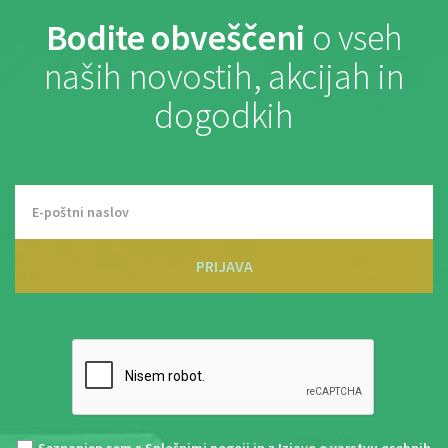
Bodite obveščeni
o vseh
naših novostih, akcijah in
dogodkih
PRIJAVA
Seznanjen sem s
Splošnimi pogoji
in z
Izjavo o varstvu osebnih