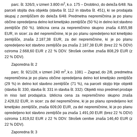
2
parc. št. 326/3, v izmeri 3.800 m
, k.o. 175 – Drobtinci, do deleža 6/48. Na
parceli stojita dva objekta (stavba št. 112 in stavba št. 451), ki se prodajata
skupaj z zemljiščem do deleža 6/48. Predmetna nepremičnina je po planu
občine opredeljena delno kot kmetijsko zemljišče (50 %) in delno kot stavbno
zemljišče (50 %). Izklicna cena za nepremičnino skupno znaša 4.855,98
EUR, in sicer: za del nepremičnine, ki je po planu opredeljeno kot kmetijsko
zemljišče, znaša 2.187,38 EUR, za del nepremičnine, ki je po planu
opredeljeno kot stavbno zemljišče pa znaša 2.187,38 EUR (brez 22 % DDV)
oziroma 2.668,60 EUR z 22 % DDV. Strošek cenitve znaša 808,29 EUR (z
22 % DDV).
Zaporedna št. 2
2
parc. št. 921/28, v izmeri 240 m
, k.o. 1081 – Zagrad, do 2/8, predmetna
nepremičnina je po planu občine opredeljena delno kot kmetijsko zemljišče
(29 %) in delno kot stavbno zemljišče (71 %), na parceli stojijo trije objekti
(stavba št. 330, stavba št. 331 in stavba št. 332). Objekti niso predmet prodaje
in niso last prodajalca. Izklicna cena za nepremičnino skupno znaša
2.428,02 EUR, in sicer: za del nepremičnine, ki je po planu opredeljeno kot
kmetijsko zemljišče, znaša 609,00 EUR, za del nepremičnine, ki je po planu
opredeljeno kot stavbno zemljišče pa znaša 1.491,00 EUR (brez 22 % DDV)
oziroma 1.819,02 EUR z 22 % DDV. Strošek cenitve znaša 146,40 EUR (z
22 % DDV).
Zaporedna št. 3