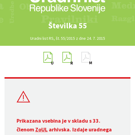
Številka 55
Uradni list RS, št. 55/2015 z dne 24. 7. 2015
Prikazana vsebina je v skladu s 33.
členom
ZoUL
arhivska. Izdaje uradnega