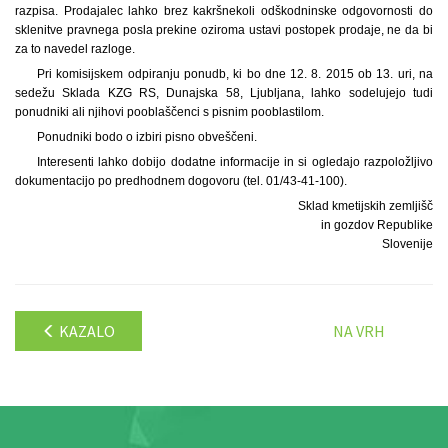
razpisa. Prodajalec lahko brez kakršnekoli odškodninske odgovornosti do
sklenitve pravnega posla prekine oziroma ustavi postopek prodaje, ne da bi
za to navedel razloge.
Pri komisijskem odpiranju ponudb, ki bo dne 12. 8. 2015 ob 13. uri, na
sedežu Sklada KZG RS, Dunajska 58, Ljubljana, lahko sodelujejo tudi
ponudniki ali njihovi pooblaščenci s pisnim pooblastilom.
Ponudniki bodo o izbiri pisno obveščeni.
Interesenti lahko dobijo dodatne informacije in si ogledajo razpoložljivo
dokumentacijo po predhodnem dogovoru (tel. 01/43-41-100).
Sklad kmetijskih zemljišč
in gozdov Republike
Slovenije
KAZALO
NA VRH