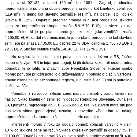
2
parc. št. 921/32, v izmeri 160 m
, k.o. 1081 – Zagrad, predmetna
nepremičnina je po planu občine opredeljena delno kot kmetijsko zemljišče
2
2
(119 m
) in delno kot stavbno zemljišče (41 m
), na parceli stoji objekt
(stavba št. 1252). Objekt ni predmet prodaje in ni last prodajalca. Izklicna
cena za nepremičnino skupno znaša 5.915,70 EUR, in sicer: za del
nepremičnine, ki je po planu opredeljeno kot kmetijsko zemljišče, znaša
4.165,00 EUR, za del nepremičnine, ki je po planu opredeljeno kot stavbno
zemljišče pa znaša 1.435,00 EUR (brez 22 % DDV) oziroma 1.750,70 EUR z
22 % DDV. Strošek cenitve znaša 146,40 EUR (z 22 % DDV).
Na razpisu lahko sodelujejo pravne osebe s sedežem v RS, fizične
osebe državljani RS in tujci, pod pogoji, ki jih določa zakon ali mednarodna
pogodba, ki jo ratificira Državni zbor Republike Slovenije. Fizične osebe
morajo ponudbi priložiti potrdilo o državljanstvu in potrdilo o plačilu varščine,
pravne osebe pa izpis iz sodnega registra, ki ni starejši od 30 dni in potrdilo o
plačilu varščine.
Ponudbe z navedbo izklicne cene morajo prispeti v zaprti kuverti na
naslov: Sklad kmetijskih zemljišč in gozdov Republike Slovenije, Dunajska
58, Ljubljana, najkasneje do 7. 8. 2015 do 12. ure. Na kuverti mora biti pod
naslovom vidna (poudarjena) oznaka, z navedbo »Ponudba za nakup
nepremičnine pod zaporedno št. _______ – Ne odpiraj.«
Interesenti morajo v roku za oddajo ponudb vplačati varščino v višini
10 % od izklicne cene na račun Sklada kmetijskih zemljišč in gozdov RS, št.
01100-6030960677 pri Upravi RS za javna plačila, s sklicevanjem na št. 430-