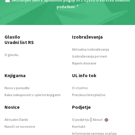
podatkov
. *
Glasilo
Izobraževanja
Uradni list RS
Aktualna izobraževanja
O glasilu
Izobraževanja po meri
Najem dvorane
Knjigarna
UL info tok
Novo v ponudbi
O storitvi
Kako nakupovati v spletni knjigarni
Preizkusi brezplačno
Novice
Podjetje
|
Aktualni članki
O podjetju
About
Naroči se na novice
Kontakt
Informacije javnega značaja