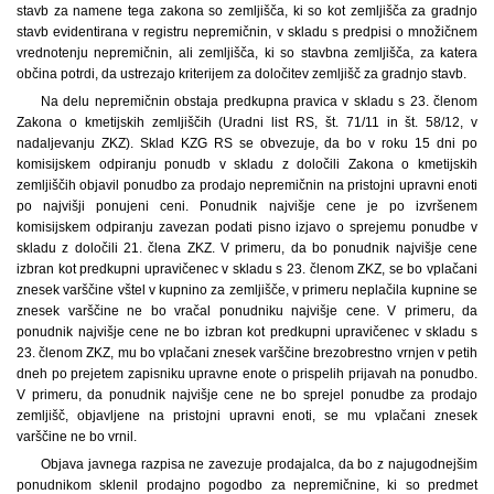
stavb za namene tega zakona so zemljišča, ki so kot zemljišča za gradnjo
stavb evidentirana v registru nepremičnin, v skladu s predpisi o množičnem
vrednotenju nepremičnin, ali zemljišča, ki so stavbna zemljišča, za katera
občina potrdi, da ustrezajo kriterijem za določitev zemljišč za gradnjo stavb.
Na delu nepremičnin obstaja predkupna pravica v skladu s 23. členom
Zakona o kmetijskih zemljiščih (Uradni list RS, št. 71/11 in št. 58/12, v
nadaljevanju ZKZ). Sklad KZG RS se obvezuje, da bo v roku 15 dni po
komisijskem odpiranju ponudb v skladu z določili Zakona o kmetijskih
zemljiščih objavil ponudbo za prodajo nepremičnin na pristojni upravni enoti
po najvišji ponujeni ceni. Ponudnik najvišje cene je po izvršenem
komisijskem odpiranju zavezan podati pisno izjavo o sprejemu ponudbe v
skladu z določili 21. člena ZKZ. V primeru, da bo ponudnik najvišje cene
izbran kot predkupni upravičenec v skladu s 23. členom ZKZ, se bo vplačani
znesek varščine vštel v kupnino za zemljišče, v primeru neplačila kupnine se
znesek varščine ne bo vračal ponudniku najvišje cene. V primeru, da
ponudnik najvišje cene ne bo izbran kot predkupni upravičenec v skladu s
23. členom ZKZ, mu bo vplačani znesek varščine brezobrestno vrnjen v petih
dneh po prejetem zapisniku upravne enote o prispelih prijavah na ponudbo.
V primeru, da ponudnik najvišje cene ne bo sprejel ponudbe za prodajo
zemljišč, objavljene na pristojni upravni enoti, se mu vplačani znesek
varščine ne bo vrnil.
Objava javnega razpisa ne zavezuje prodajalca, da bo z najugodnejšim
ponudnikom sklenil prodajno pogodbo za nepremičnine, ki so predmet