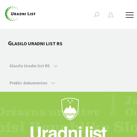
G
LASILO URADNI LIST RS
Glasilo Uradni list RS
Preklic dokumentov