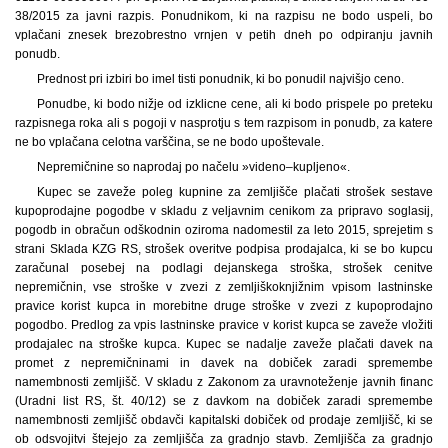
38/2015 za javni razpis. Ponudnikom, ki na razpisu ne bodo uspeli, bo
vplačani znesek brezobrestno vrnjen v petih dneh po odpiranju javnih
ponudb.
Prednost pri izbiri bo imel tisti ponudnik, ki bo ponudil najvišjo ceno.
Ponudbe, ki bodo nižje od izklicne cene, ali ki bodo prispele po preteku
razpisnega roka ali s pogoji v nasprotju s tem razpisom in ponudb, za katere
ne bo vplačana celotna varščina, se ne bodo upoštevale.
Nepremičnine so naprodaj po načelu »videno–kupljeno«.
Kupec se zaveže poleg kupnine za zemljišče plačati strošek sestave
kupoprodajne pogodbe v skladu z veljavnim cenikom za pripravo soglasij,
pogodb in obračun odškodnin oziroma nadomestil za leto 2015, sprejetim s
strani Sklada KZG RS, strošek overitve podpisa prodajalca, ki se bo kupcu
zaračunal posebej na podlagi dejanskega stroška, strošek cenitve
nepremičnin, vse stroške v zvezi z zemljiškoknjižnim vpisom lastninske
pravice korist kupca in morebitne druge stroške v zvezi z kupoprodajno
pogodbo. Predlog za vpis lastninske pravice v korist kupca se zaveže vložiti
prodajalec na stroške kupca. Kupec se nadalje zaveže plačati davek na
promet z nepremičninami in davek na dobiček zaradi spremembe
namembnosti zemljišč. V skladu z Zakonom za uravnoteženje javnih financ
(Uradni list RS, št. 40/12) se z davkom na dobiček zaradi spremembe
namembnosti zemljišč obdavči kapitalski dobiček od prodaje zemljišč, ki se
ob odsvojitvi štejejo za zemljišča za gradnjo stavb. Zemljišča za gradnjo