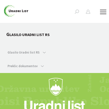
G
LASILO URADNI LIST RS
Glasilo Uradni list RS
Preklic dokumentov