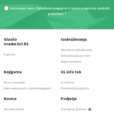
Seznanjen sem s
Splošnimi pogoji
in z
Izjavo o varstvu osebnih
podatkov
. *
Glasilo
Izobraževanja
Uradni list RS
Aktualna izobraževanja
O glasilu
Izobraževanja po meri
Najem dvorane
Knjigarna
UL info tok
Novo v ponudbi
O storitvi
Kako nakupovati v spletni knjigarni
Preizkusi brezplačno
Novice
Podjetje
|
Aktualni članki
O podjetju
About