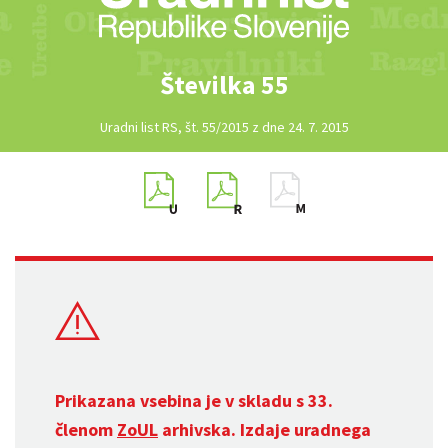
Številka 55
Uradni list RS, št. 55/2015 z dne 24. 7. 2015
Prikazana vsebina je v skladu s 33.
členom
ZoUL
arhivska. Izdaje uradnega