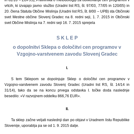
in 62/10 – ZUPJS), Pravilnika o metodologiji za oblikovanje cen programov v
vrtcih, ki izvajajo javno službo (Uradni list RS, št. 97/03, 77/05 in 120/05) in
20. člena Statuta Občine Mislinja (Uradni list RS, št. 8/00 – UPB) sta Občinski
svet Mestne občine Slovenj Gradec na 8. redni seji, 1. 7. 2015 in Občinski
svet Občine Mislinja na 7. redni seji 16. 7. 2015 sprejela
S K L E P
o dopolnitvi Sklepa o določitvi cen programov v
Vzgojno-varstvenem zavodu Slovenj Gradec
I.
S tem Sklepom se dopolnjuje Sklep o določitvi cen programov v
Vzgojno-varstvenem zavodu Slovenj Gradec (Uradni list RS, št. 14/14 in
31/14), tako da se na koncu prvega odstavka I. točke doda naslednje
besedilo: »V razvojnem oddelku 866,76 EUR«.
II.
Ta sklep začne veljati naslednji dan po objavi v Uradnem listu Republike
Slovenije, uporablja pa se od 1. 9. 2015 dalje.