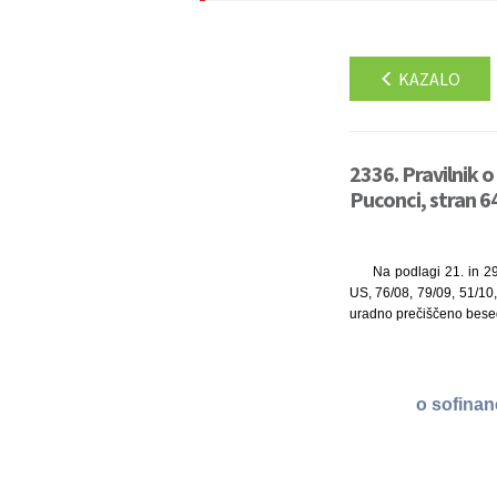
KAZALO
2336. Pravilnik 
Puconci, stran 6
Na podlagi 21. in 29
US, 76/08, 79/09, 51/10,
uradno prečiščeno besedi
o sofinan