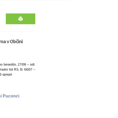
ma v Občini
no besedilo, 27/08 – odl.
adni list RS, št. 66/07 –
5 sprejel
ni Puconci