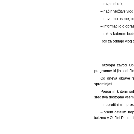
– razpisni rok,
– način vložitve vlog
– navedbo osebe, po
– informacijo o obraz
– rok, v katerem bod
Rok za oddajo vlog o
Razvojni zavod Obči
programov, ki jih iz obči
Od dneva objave raz
spreminjati.
Pogoji in kriteriji
sredstva dostopna vsem i
– neprofitnim in pro
– vsem ostalim nepr
turizma v Občini Puconci