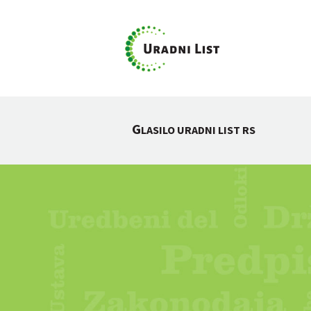
G
LASILO URADNI LIST RS