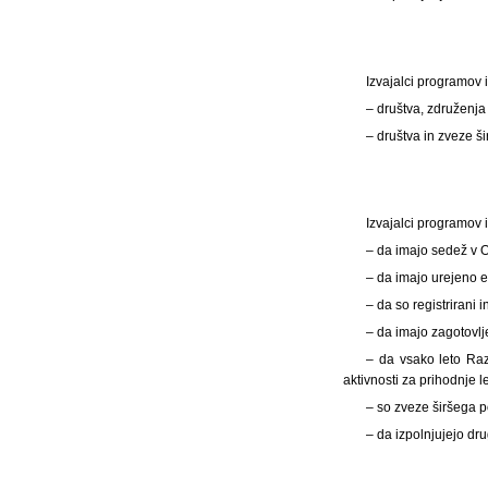
Izvajalci programov i
– društva, združenja 
– društva in zveze š
Izvajalci programov 
– da imajo sedež v 
– da imajo urejeno e
– da so registrirani 
– da imajo zagotovlj
– da vsako leto Raz
aktivnosti za prihodnje le
– so zveze širšega 
– da izpolnjujejo dru