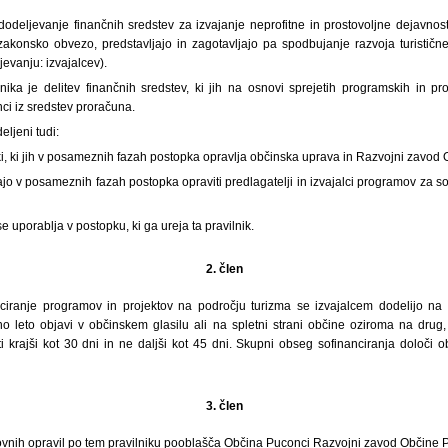
dodeljevanje finančnih sredstev za izvajanje neprofitne in prostovoljne dejavnos
 zakonsko obvezo, predstavljajo in zagotavljajo pa spodbujanje razvoja turistič
evanju: izvajalcev).
nika je delitev finančnih sredstev, ki jih na osnovi sprejetih programskih in pro
ci iz sredstev proračuna.
eljeni tudi:
ki, ki jih v posameznih fazah postopka opravlja občinska uprava in Razvojni zavod
rajo v posameznih fazah postopka opraviti predlagatelji in izvajalci programov za s
e uporablja v postopku, ki ga ureja ta pravilnik.
2. člen
ciranje programov in projektov na področju turizma se izvajalcem dodelijo na 
leto objavi v občinskem glasilu ali na spletni strani občine oziroma na drug,
i krajši kot 30 dni in ne daljši kot 45 dni. Skupni obseg sofinanciranja določi o
3. člen
kovnih opravil po tem pravilniku pooblašča Občina Puconci Razvojni zavod Občine 