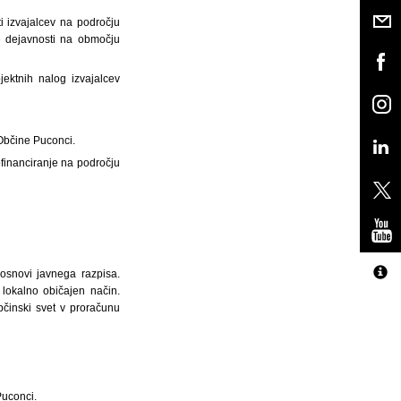
ti izvajalcev na področju
ne dejavnosti na območju
jektnih nalog izvajalcev
 Občine Puconci.
ofinanciranje na področju
osnovi javnega razpisa.
 lokalno običajen način.
bčinski svet v proračunu
Puconci.