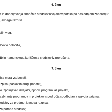
6. člen
a in dodeljevanja finančnih sredstev izvajalcev poteka po naslednjem zaporedju:
a javnega razpisa,
lih vlog,
cev o odločitvi,
db in namenskega koriščenja sredstev iz proračuna.
7. člen
isa mora vsebovati:
zpisa (naslov in drugi podatki),
o izpolnjevati izvajalci, njihovi programi ali projekti,
 zbiranje programov in projektov s področja spodbujanja razvoja turizma,
redstev za predmet javnega razpisa,
za porabo sredstev,