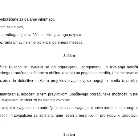
,
oblaščene za dajanje informacij,
cih za prijavo,
o predlagatelji obveščeni o izidu javnega razpisa.
ziroma prijav ne sme biti krajši od enega meseca.
8. člen
ne Puconci in izvajalci se pri pripravljanju, sprejemanju in izvajanju odločit
nskega proračuna sofinancira občina, ravnajo po pogojih in merilih, ki so sestavni de
pisa do določitve o izboru projektov izvajalcev, se pogoji in merila iz prejš
 sofinanciranja, določeni s tem pravilnikom, upoštevajo proračunske možnosti in n
zvajalcem, in sicer za naslednje vsebine:
stovoljnim izvajalcem na področju turizma za izvajanje njihovih rednih letnih progra
ofitnim izvajalcem za sofinanciranje letnih programov in projektov, ki zagotavl
.
9. člen