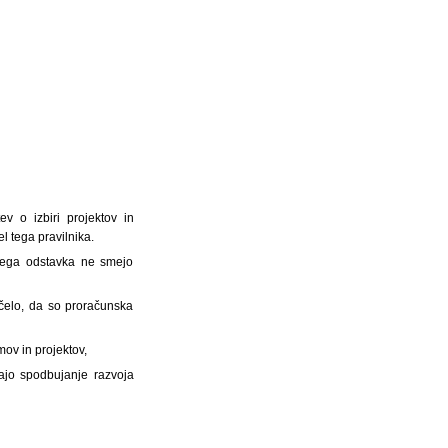
ev o izbiri projektov in
l tega pravilnika.
njega odstavka ne smejo
ačelo, da so proračunska
mov in projektov,
jajo spodbujanje razvoja