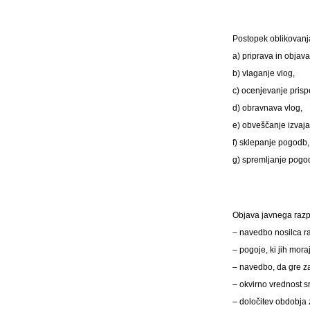
Postopek oblikovanj
a) priprava in objav
b) vlaganje vlog,
c) ocenjevanje prispe
d) obravnava vlog,
e) obveščanje izvajal
f) sklepanje pogodb,
g) spremljanje pogo
Objava javnega razp
– navedbo nosilca ra
– pogoje, ki jih moraj
– navedbo, da gre za
– okvirno vrednost s
– določitev obdobja 