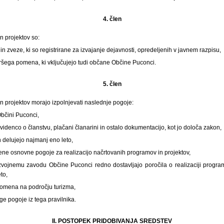
4. člen
n projektov so:
in zveze, ki so registrirane za izvajanje dejavnosti, opredeljenih v javnem razpisu,
iršega pomena, ki vključujejo tudi občane Občine Puconci.
5. člen
in projektov morajo izpolnjevati naslednje pogoje:
Občini Puconci,
videnco o članstvu, plačani članarini in ostalo dokumentacijo, kot jo določa zakon,
in delujejo najmanj eno leto,
ene osnovne pogoje za realizacijo načrtovanih programov in projektov,
vojnemu zavodu Občine Puconci redno dostavljajo poročila o realizaciji program
to,
pomena na področju turizma,
ge pogoje iz tega pravilnika.
II. POSTOPEK PRIDOBIVANJA SREDSTEV