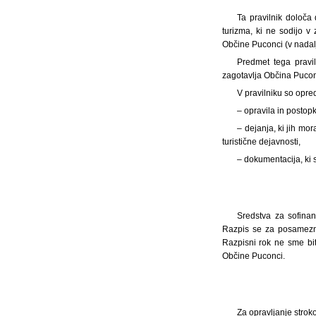
Ta pravilnik določa 
turizma, ki ne sodijo v
Občine Puconci (v nadalj
Predmet tega pravil
zagotavlja Občina Pucon
V pravilniku so opred
– opravila in postop
– dejanja, ki jih mo
turistične dejavnosti,
– dokumentacija, ki s
Sredstva za sofinan
Razpis se za posamezno 
Razpisni rok ne sme bit
Občine Puconci.
Za opravljanje stro