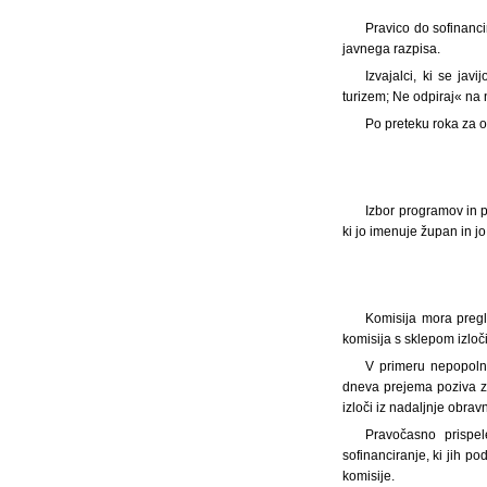
Pravico do sofinanci
javnega razpisa.
Izvajalci, ki se jav
turizem; Ne odpiraj« na
Po preteku roka za o
Izbor programov in p
ki jo imenuje župan in jo 
Komisija mora pregl
komisija s sklepom izloči
V primeru nepopolne
dneva prejema poziva za
izloči iz nadaljnje obrav
Pravočasno prispel
sofinanciranje, ki jih p
komisije.