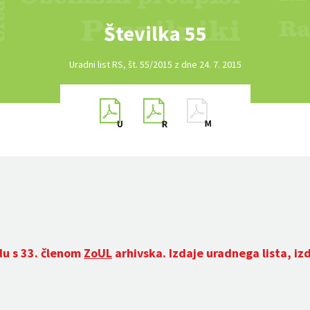
Številka 55
Uradni list RS, št. 55/2015 z dne 24. 7. 2015
du s 33. členom
ZoUL
arhivska. Izdaje uradnega lista, iz