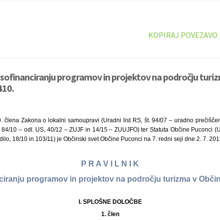
KOPIRAJ POVEZAVO
o sofinanciranju programov in projektov na področju turiz
410.
. člena Zakona o lokalni samoupravi (Uradni list RS, št. 94/07 – uradno prečišče
 84/10 – odl. US, 40/12 – ZUJF in 14/15 – ZUUJFO) ter Statuta Občine Puconci (Ur
lo, 18/10 in 103/11) je Občinski svet Občine Puconci na 7. redni seji dne 2. 7. 201
P R A V I L N I K
ciranju programov in projektov na področju turizma v Obči
I. SPLOŠNE DOLOČBE
1. člen