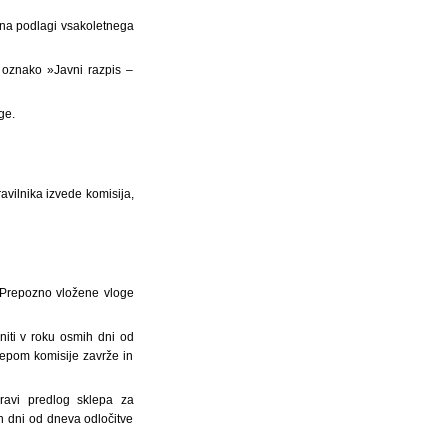
ni na podlagi vsakoletnega
 z oznako »Javni razpis –
ge.
ravilnika izvede komisija,
. Prepozno vložene vloge
niti v roku osmih dni od
lepom komisije zavrže in
pravi predlog sklepa za
ih dni od dneva odločitve