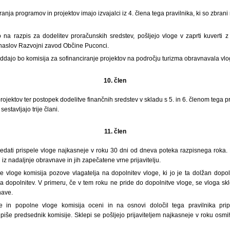
ranja programov in projektov imajo izvajalci iz 4. člena tega pravilnika, ki so zbra
ijo na razpis za dodelitev proračunskih sredstev, pošljejo vloge v zaprti kuverti
 naslov Razvojni zavod Občine Puconci.
ddajo bo komisija za sofinanciranje projektov na področju turizma obravnavala vlo
10. člen
rojektov ter postopek dodelitve finančnih sredstev v skladu s 5. in 6. členom tega p
sestavljajo trije člani.
11. člen
edati prispele vloge najkasneje v roku 30 dni od dneva poteka razpisnega roka
 iz nadaljnje obravnave in jih zapečatene vrne prijavitelju.
 vloge komisija pozove vlagatelja na dopolnitev vloge, ki jo je ta dolžan dopol
 dopolnitev. V primeru, če v tem roku ne pride do dopolnitve vloge, se vloga sk
nave.
e in popolne vloge komisija oceni in na osnovi določil tega pravilnika pri
odpiše predsednik komisije. Sklepi se pošljejo prijaviteljem najkasneje v roku osm