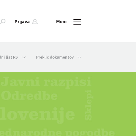
Prijava
Meni
dni list RS
Preklic dokumentov