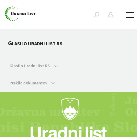
G
LASILO URADNI LIST RS
Glasilo Uradni list RS
Preklic dokumentov