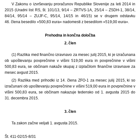
V Zakonu o izvrševanju proračunov Republike Slovenije za leti 2014 in
2015 (Uradni list RS, št. 101/13, 9/14 – ZRTVS-1A, 25/14 – ZSDH-1, 38/14,
84/14, 95/14 – ZUJF-C, 95/14, 14/15 in 46/15) se v drugem odstavku
46. člena besedilo »500,83 eura« nadomesti z besedilom »519,00 eura«.
Prehodna in končna določba
2. člen
(1) Razlika med finančno izravnavo za mesec julij 2015, ki je izračunana
ob upoštevanju povprečnine v višini 519,00 eura in povprečnine v višini
500,83 eura, se občinam nakaže skupaj z izplačilom finančne izravnave za
mesec avgust 2015.
(2) Razlika med prihodki iz 14. člena ZFO-1 za mesec julij 2015, ki so
izračunani ob upoštevanju povprečnine v višini 519,00 eura in povprečnine v
višini 500,83 eura, se občinam nakazuje tedensko od 1. avgusta 2015 do
31. decembra 2015.
3. člen
Ta zakon začne veljati 1. avgusta 2015.
Št. 411-02/15-8/31