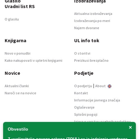
Glasilo
Izobraževanja
Uradni list RS
Aktualna izobraževanja
O glasilu
Izobraževanja po meri
Najem dvorane
Knjigarna
UL info tok
Novo v ponudbi
O storitvi
Kako nakupovati v spletni knjigarni
Preizkusi brezplačno
Novice
Podjetje
|
Aktualni članki
O podjetju
About
Naroči se na novice
Kontakt
Informacije javnega značaja
Oglaševanje
Splošni pogoji
Izjava o varstvu osebnih podatkov
×
E-dražbe
Obvestilo