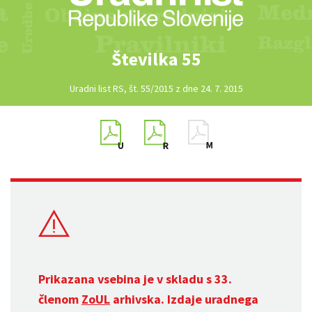
Številka 55
Uradni list RS, št. 55/2015 z dne 24. 7. 2015
Prikazana vsebina je v skladu s 33.
členom
ZoUL
arhivska. Izdaje uradnega