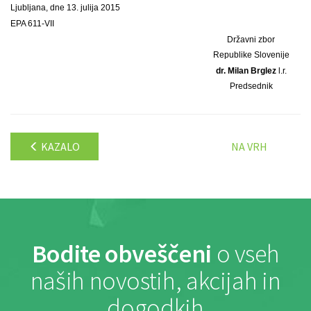
Ljubljana, dne 13. julija 2015
EPA 611-VII
Državni zbor
Republike Slovenije
dr. Milan Brglez
l.r.
Predsednik
KAZALO
NA VRH
Bodite obveščeni
o vseh
naših novostih, akcijah in
dogodkih