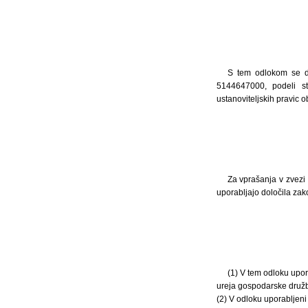
S tem odlokom se dr
5144647000, podeli st
ustanoviteljskih pravic 
Za vprašanja v zvezi 
uporabljajo določila zak
(1) V tem odloku upor
ureja gospodarske druž
(2) V odloku uporabljeni 