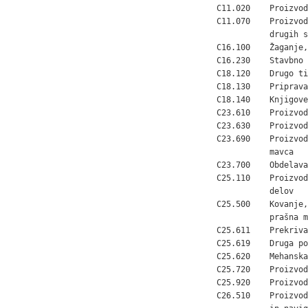
C11.020    Proizvod
C11.070    Proizvod
           drugih s
C16.100    Žaganje,
C16.230    Stavbno 
C18.120    Drugo ti
C18.130    Priprava
C18.140    Knjigove
C23.610    Proizvod
C23.630    Proizvod
C23.690    Proizvod
           mavca

C23.700    Obdelava
C25.110    Proizvod
           delov

C25.500    Kovanje,
           prašna m
C25.611    Prekriva
C25.619    Druga po
C25.620    Mehanska
C25.720    Proizvod
C25.920    Proizvod
C26.510    Proizvod