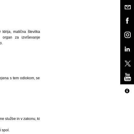
drija, matična številka
i organ za izvrševanje
o.
urejena s tem odlokom, se
ne službe in v zakonu, ki
i spol.