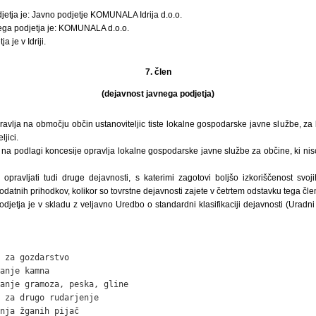
jetja je: Javno podjetje KOMUNALA Idrija d.o.o.
nega podjetja je: KOMUNALA d.o.o.
 je v Idriji.
7. člen
(dejavnost javnega podjetja)
ravlja na območju občin ustanoviteljic tiste lokalne gospodarske javne službe, za k
ljici.
 na podlagi koncesije opravlja lokalne gospodarske javne službe za občine, ki nis
opravljati tudi druge dejavnosti, s katerimi zagotovi boljšo izkoriščenost svo
atnih prihodkov, kolikor so tovrstne dejavnosti zajete v četrtem odstavku tega čle
djetja je v skladu z veljavno Uredbo o standardni klasifikaciji dejavnosti (Uradni l
 za gozdarstvo

anje kamna

anje gramoza, peska, gline

 za drugo rudarjenje

nja žganih pijač
