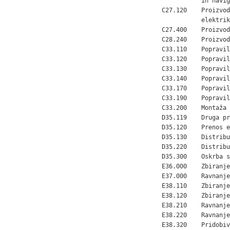
           in navig
C27.120    Proizvod
           elektrike
C27.400    Proizvod
C28.240    Proizvod
C33.110    Popravil
C33.120    Popravil
C33.130    Popravil
C33.140    Popravil
C33.170    Popravil
C33.190    Popravil
C33.200    Montaža 
D35.119    Druga pr
D35.120    Prenos e
D35.130    Distribu
D35.220    Distribu
D35.300    Oskrba s
E36.000    Zbiranje
E37.000    Ravnanje
E38.110    Zbiranje
E38.120    Zbiranje
E38.210    Ravnanje
E38.220    Ravnanje
E38.320    Pridobiv