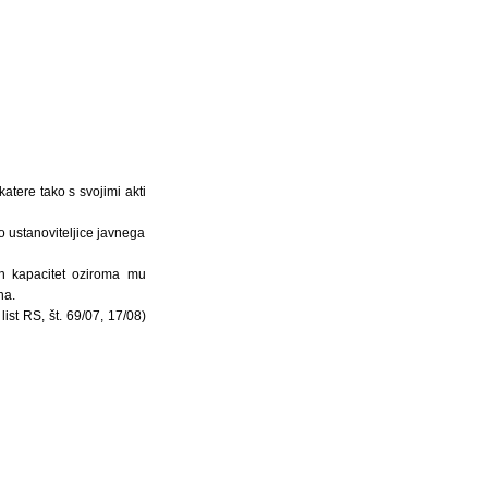
atere tako s svojimi akti
o ustanoviteljice javnega
jih kapacitet oziroma mu
na.
ist RS, št. 69/07, 17/08)