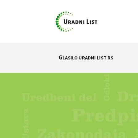
G
LASILO URADNI LIST RS