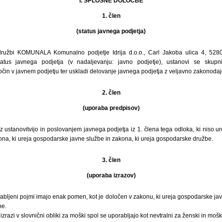
I. SPLOŠNE DOLOČBE
1. člen
(status javnega podjetja)
užbi KOMUNALA Komunalno podjetje Idrija d.o.o., Carl Jakoba ulica 4, 5280 I
atus javnega podjetja (v nadaljevanju: javno podjetje), ustanovi se skupn
občin v javnem podjetju ter uskladi delovanje javnega podjetja z veljavno zakonodaj
2. člen
(uporaba predpisov)
z ustanovitvijo in poslovanjem javnega podjetja iz 1. člena tega odloka, ki niso 
ona, ki ureja gospodarske javne službe in zakona, ki ureja gospodarske družbe.
3. člen
(uporaba izrazov)
abljeni pojmi imajo enak pomen, kot je določen v zakonu, ki ureja gospodarske jav
be.
izrazi v slovnični obliki za moški spol se uporabljajo kot nevtralni za ženski in mošk