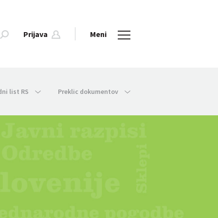
Prijava
Meni
dni list RS
Preklic dokumentov