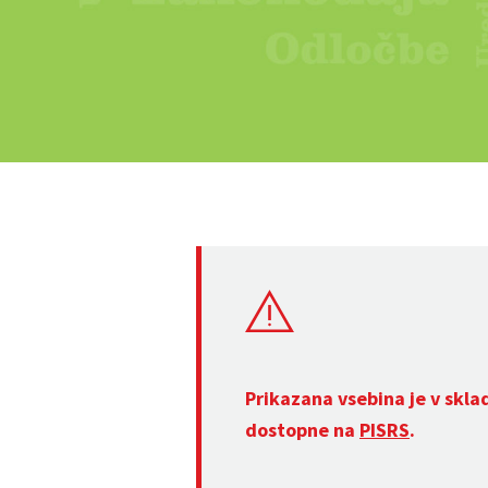
Prikazana vsebina je v skla
dostopne na
PISRS
.