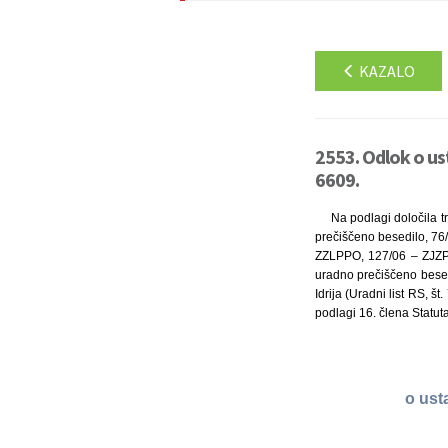
KAZALO
2553. Odlok o us
6609.
Na podlagi določila t
prečiščeno besedilo, 76/
ZZLPPO, 127/06 – ZJZP,
uradno prečiščeno besedi
Idrija (Uradni list RS, 
podlagi 16. člena Statuta
o ust