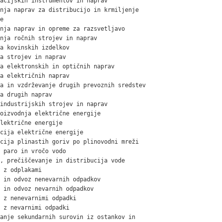
acijskih instrumentov in naprav

nja naprav za distribucijo in krmiljenje



nja naprav in opreme za razsvetljavo

nja ročnih strojev in naprav

a kovinskih izdelkov

a strojev in naprav

a elektronskih in optičnih naprav

a električnih naprav

a in vzdrževanje drugih prevoznih sredstev

a drugih naprav

industrijskih strojev in naprav

oizvodnja električne energije

lektrične energije

cija električne energije

cija plinastih goriv po plinovodni mreži

 paro in vročo vodo

, prečiščevanje in distribucija vode

 z odplakami

 in odvoz nenevarnih odpadkov

 in odvoz nevarnih odpadkov

 z nenevarnimi odpadki

 z nevarnimi odpadki

anje sekundarnih surovin iz ostankov in
