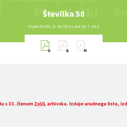
Številka 58
Uradni list RS, št. 58/2014 z dne 28. 7. 2014
du s 33. členom
ZoUL
arhivska. Izdaje uradnega lista, iz