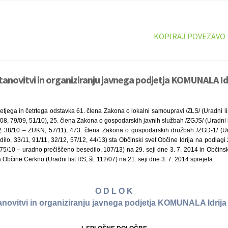
KOPIRAJ POVEZAVO
tanovitvi in organiziranju javnega podjetja KOMUNALA Idri
retjega in četrtega odstavka 61. člena Zakona o lokalni samoupravi /ZLS/ (Uradni li
08, 79/09, 51/10), 25. člena Zakona o gospodarskih javnih službah /ZGJS/ (Uradni li
 38/10 – ZUKN, 57/11), 473. člena Zakona o gospodarskih družbah /ZGD-1/ (Urad
lo, 33/11, 91/11, 32/12, 57/12, 44/13) sta Občinski svet Občine Idrija na podlagi
št. 75/10 – uradno prečiščeno besedilo, 107/13) na 29. seji dne 3. 7. 2014 in Občin
 Občine Cerkno (Uradni list RS, št. 112/07) na 21. seji dne 3. 7. 2014 sprejela
O D L O K
anovitvi in organiziranju javnega podjetja KOMUNALA Idrija 