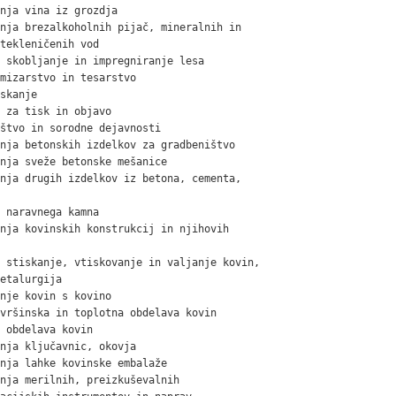
nja vina iz grozdja

nja brezalkoholnih pijač, mineralnih in

tekleničenih vod

 skobljanje in impregniranje lesa

mizarstvo in tesarstvo

skanje

 za tisk in objavo

štvo in sorodne dejavnosti

nja betonskih izdelkov za gradbeništvo

nja sveže betonske mešanice

nja drugih izdelkov iz betona, cementa,

 naravnega kamna

nja kovinskih konstrukcij in njihovih

 stiskanje, vtiskovanje in valjanje kovin,

etalurgija

nje kovin s kovino

vršinska in toplotna obdelava kovin

 obdelava kovin

nja ključavnic, okovja

nja lahke kovinske embalaže

nja merilnih, preizkuševalnih
