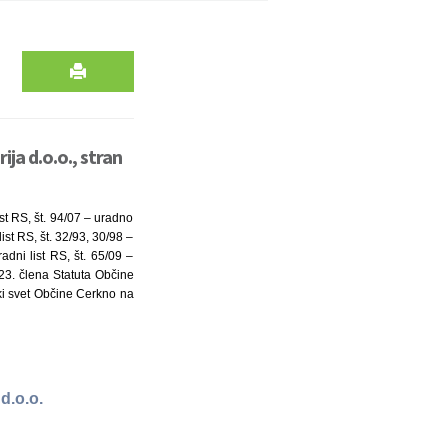
ja d.o.o., stran
st RS, št. 94/07 – uradno
st RS, št. 32/93, 30/98 –
ni list RS, št. 65/09 –
 23. člena Statuta Občine
ski svet Občine Cerkno na
d.o.o.