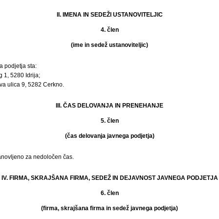
II. IMENA IN SEDEŽI USTANOVITELJIC
4. člen
(ime in sedež ustanoviteljic)
a podjetja sta:
g 1, 5280 Idrija;
a ulica 9, 5282 Cerkno.
III. ČAS DELOVANJA IN PRENEHANJE
5. člen
(čas delovanja javnega podjetja)
anovljeno za nedoločen čas.
IV. FIRMA, SKRAJŠANA FIRMA, SEDEŽ IN DEJAVNOST JAVNEGA PODJETJA
6. člen
(firma, skrajšana firma in sedež javnega podjetja)