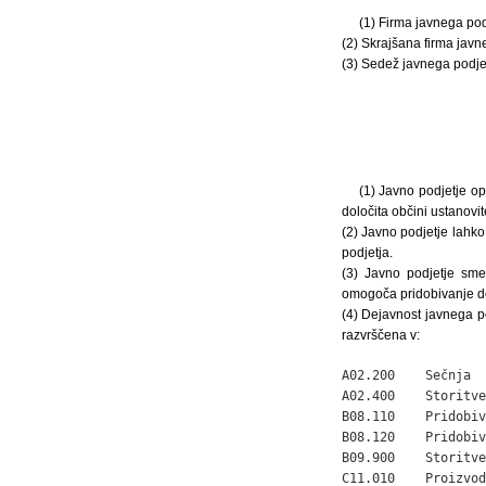
(1) Firma javnega pod
(2) Skrajšana firma jav
(3) Sedež javnega podjetja
(1) Javno podjetje op
določita občini ustanovite
(2) Javno podjetje lahko
podjetja.
(3) Javno podjetje sme 
omogoča pridobivanje dod
(4) Dejavnost javnega po
razvrščena v:
A02.200    Sečnja

A02.400    Storitve
B08.110    Pridobiv
B08.120    Pridobiv
B09.900    Storitve
C11.010    Proizvod