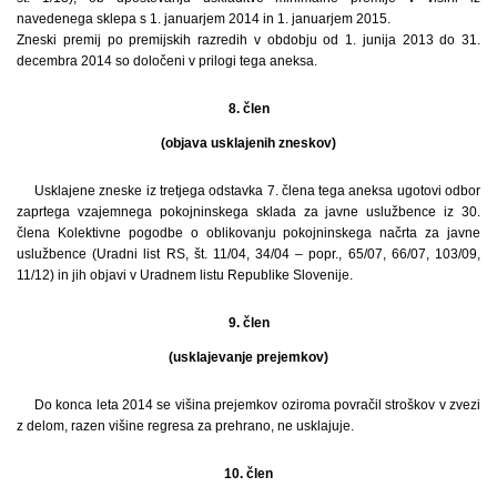
navedenega sklepa s 1. januarjem 2014 in 1. januarjem 2015.
Zneski premij po premijskih razredih v obdobju od 1. junija 2013 do 31.
decembra 2014 so določeni v prilogi tega aneksa.
8. člen
(objava usklajenih zneskov)
Usklajene zneske iz tretjega odstavka 7. člena tega aneksa ugotovi odbor
zaprtega vzajemnega pokojninskega sklada za javne uslužbence iz 30.
člena Kolektivne pogodbe o oblikovanju pokojninskega načrta za javne
uslužbence (Uradni list RS, št. 11/04, 34/04 – popr., 65/07, 66/07, 103/09,
11/12) in jih objavi v Uradnem listu Republike Slovenije.
9. člen
(usklajevanje prejemkov)
Do konca leta 2014 se višina prejemkov oziroma povračil stroškov v zvezi
z delom, razen višine regresa za prehrano, ne usklajuje.
10. člen