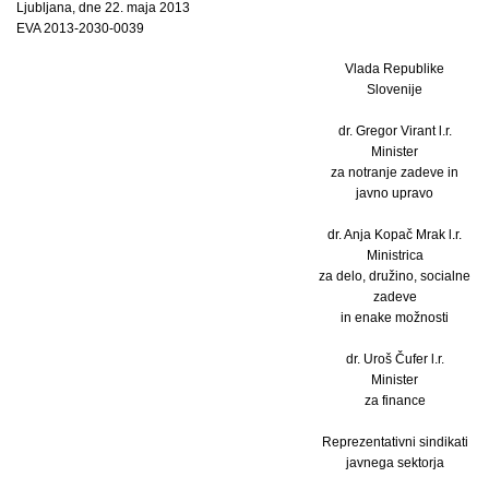
Ljubljana, dne 22. maja 2013
EVA 2013-2030-0039
Vlada Republike
Slovenije
dr. Gregor Virant l.r.
Minister
za notranje zadeve in
javno upravo
dr. Anja Kopač Mrak l.r.
Ministrica
za delo, družino, socialne
zadeve
in enake možnosti
dr. Uroš Čufer l.r.
Minister
za finance
Reprezentativni sindikati
javnega sektorja