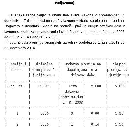
(veljavnost)
Ta aneks začne veljati z dnem uveljavitve Zakona o spremembah in
dopolnitvah Zakona o sistemu plač v javnem sektorju, sprejetega na podlagi
Dogovora o dodatnih ukrepih na področju plač in drugih stroškov dela v
javnem sektorju za uravnoteženje javnih financ v obdobju od 1. junija 2013
do 31. 12. 2014 z dne 20. 5. 2013.
Priloga: Zneski premij po premijskih razredih v obdobju od 1. junija 2013 do
31. decembra 2014
+-----------+--------------+----------------------+-------------+
| Premijski |  Minimalna   |  Dodatna premija na  |   Skupna    |
|  razred   |premija od 1. |   dopolnjena leta    |premija od 1.|
|           | junija 2013  |     delovne dobe     | junija 2013 |
+-----------+--------------+-----------+----------+-------------+
| Zap. št.  |    v EUR     |    Leta   |   v EUR  |    v EUR    |
|           |              |  delovne  |          |             |
|           |              |dobe na dan|          |             |
|           |              | 1. 8. 2003|          |             |
+-----------+--------------+-----------+----------+-------------+
|     1     |     5,36     |     0     |   0,00   |    5,36     |
+-----------+--------------+-----------+----------+-------------+
|     2     |     5,36     |     1     |   0,14   |    5,50     |
+-----------+--------------+-----------+----------+-------------+
|     3     |     5,36     |     2     |   0,28   |    5,64     |
+-----------+--------------+-----------+----------+-------------+
|     4     |     5,36     |     3     |   0,41   |    5,77     |
+-----------+--------------+-----------+----------+-------------+
|     5     |     5,36     |     4     |   0,55   |    5,91     |
+-----------+--------------+-----------+----------+-------------+
|     6     |     5,36     |     5     |   0,69   |    6,05     |
+-----------+--------------+-----------+----------+-------------+
|     7     |     5,36     |     6     |   0,82   |    6,18     |
+-----------+--------------+-----------+----------+-------------+
|     8     |     5,36     |     7     |   0,96   |    6,32     |
+-----------+--------------+-----------+----------+-------------+
|     9     |     5,36     |     8     |   1,10   |    6,46     |
+-----------+--------------+-----------+----------+-------------+
|    10     |     5,36     |     9     |   1,24   |    6,60     |
+-----------+--------------+-----------+----------+-------------+
|    11     |     5,36     |     10    |   1,38   |    6,74     |
+-----------+--------------+-----------+----------+-------------+
|    12     |     5,36     |     11    |   1,51   |    6,87     |
+-----------+--------------+-----------+----------+-------------+
|    13     |     5,36     |     12    |   1,65   |    7,01     |
+-----------+--------------+-----------+----------+-------------+
|    14     |     5,36     |     13    |   1,78   |    7,14     |
+-----------+--------------+-----------+----------+-------------+
|    15     |     5,36     |     14    |   1,92   |    7,28     |
+-----------+--------------+-----------+----------+-------------+
|    16     |     5,36     |     15    |   2,06   |    7,42     |
+-----------+--------------+-----------+----------+-------------+
|    17     |     5,36     |     16    |   2,20   |    7,56     |
+-----------+--------------+-----------+----------+-------------+
|    18     |     5,36     |     17    |   2,34   |    7,70     |
+-----------+--------------+-----------+----------+-------------+
|    19     |     5,36     |     18    |   2,48   |    7,84     |
+-----------+--------------+-----------+----------+-------------+
|    20     |     5,36     |     19    |   2,61   |    7,97     |
+-----------+--------------+-----------+----------+-------------+
|    21     |     5,36     |     20    |   2,77   |    8,13     |
+-----------+--------------+-----------+----------+-------------+
|    22     |     5,36     |     21    |   2,92   |    8,28     |
+-----------+--------------+-----------+----------+-------------+
|    23     |     5,36     |     22    |   3,08   |    8,44     |
+-----------+--------------+-----------+----------+-------------+
|    24     |     5,36     |     23    |   3,25   |    8,61     |
+-----------+--------------+-----------+----------+-------------+
|    25     |     5,36     |     24    |   3,43   |    8,79     |
+-----------+--------------+-----------+----------+-------------+
|    26     |     5,36     |     25    |   3,60   |    8,96     |
+-----------+--------------+-----------+----------+-------------+
|    27     |     5,36     |     26    |   3,79   |    9,15     |
+-----------+--------------+-----------+----------+-------------+
|    28     |     5,36     |     27    |   3,99   |    9,35     |
+-----------+--------------+-----------+----------+-------------+
|    29     |     5,36     |     28    |   4,18   |    9,54     |
+-----------+--------------+-----------+----------+-------------+
|    30     |     5,36     |     29    |   4,40   |    9,76     |
+-----------+--------------+-----------+----------+-------------+
|    31     |     5,36     |     30    |   4,63   |    9,99     |
+-----------+--------------+-----------+----------+-------------+
|    32     |     5,36     |     31    |   4,85   |    10,21    |
+-----------+--------------+-----------+----------+-------------+
|    33     |     5,36     |     32    |   5,10   |    10,46    |
+-----------+--------------+-----------+----------+-------------+
|    34     |     5,36     |     33    |   5,35   |    10,71    |
+-----------+--------------+-----------+----------+-------------+
|    35     |     5,36     |     34    |   5,61   |    10,97    |
+-----------+--------------+-----------+----------+-------------+
|    36     |     5,36     | 35 in več |   5,89   |    11,25    |
+-----------+--------------+-----------+----------+-------------+

+----------+------------+-------------------------+-------------+
|Premijski | Minimalna  |   Dodatna premija na    |   Skupna    |
|  razred  | premija od | dopolnjena leta delovne |premija od 1.|
|          |1. januarja |          dobe           |januarja 2014|
|          |    2014    |                         |             |
+----------+------------+-------------+-----------+-------------+
| Zap. št. |   v EUR    |Leta delovne |   v EUR   |    v EUR    |
|          |            | dobe na dan |           |             |
|          |            | 1. 8. 2003  |           |             |
+----------+------------+-------------+-----------+-------------+
|    1     |    6,70    |      0      |   0,00    |    6,70     |
+----------+------------+-------------+-----------+-------------+
|    2     |    6,70    |      1      |   0,17    |    6,87     |
+----------+------------+-------------+-----------+-------------+
|    3     |    6,70    |      2      |   0,35    |    7,05     |
+----------+------------+-------------+-----------+-------------+
|    4     |    6,70    |      3      |   0,52    |    7,22     |
+----------+------------+-------------+-----------+-------------+
|    5     |    6,70    |      4      |   0,69    |    7,39     |
+----------+------------+-------------+-----------+-------------+
|    6     |    6,70    |      5      |   0,86    |    7,56     |
+----------+------------+-------------+-----------+-------------+
|    7     |    6,70    |      6      |   1,03    |    7,73     |
+----------+------------+-------------+-----------+-------------+
|    8     |    6,70    |      7      |   1,20    |    7,90     |
+----------+------------+-------------+-----------+-------------+
|    9     |    6,70    |      8      |   1,38    |    8,08     |
+----------+------------+-------------+-----------+-------------+
|    10    |    6,70    |      9      |   1,55    |    8,25     |
+----------+------------+-------------+-----------+-------------+
|    11    |    6,70    |     10      |   1,72    |    8,42     |
+----------+------------+-------------+-----------+-------------+
|    12    |    6,70    |     11      |   1,89    |    8,59     |
+----------+------------+-------------+-----------+-------------+
|    13    |    6,70    |     12      |   2,07    |    8,77     |
+----------+------------+-------------+-----------+-------------+
|    14    |    6,70    |     13      |   2,23    |    8,93     |
+----------+------------+-------------+-----------+-------------+
|    15    |    6,70    |     14      |   2,41    |    9,11     |
+----------+------------+-------------+-----------+-------------+
|    16    |    6,70    |     15      |   2,58    |    9,28     |
+----------+------------+-------------+-----------+-------------+
|    17    |    6,70    |     16      |   2,75    |    9,45     |
+----------+------------+-------------+-----------+-------------+
|    18    |    6,70    |     17      |   2,92    |    9,62     |
+----------+------------+-------------+-----------+-------------+
|    19    |    6,70    |     18      |   3,10    |    9,80     |
+----------+------------+-------------+-----------+-------------+
|    20    |    6,70    |     19      |   3,27    |    9,97     |
+----------+------------+-------------+-----------+-------------+
|    21    |    6,70    |     20      |   3,46    |    10,16    |
+----------+------------+-------------+-----------+-------------+
|    22    |    6,70    |     21      |   3,66    |    10,36    |
+----------+------------+-------------+-----------+-------------+
|    23    |    6,70    |     22      |   3,85    |    10,55    |
+----------+------------+-------------+-----------+-------------+
|    24    |    6,70    |     23      |   4,07    |    10,77    |
+----------+------------+-------------+-----------+-------------+
|    25    |    6,70    |     24      |   4,28    |    10,98    |
+----------+------------+-------------+-----------+-------------+
|    26    |    6,70    |     25      |   4,50    |    11,20    |
+----------+------------+-------------+-----------+-------------+
|    27    