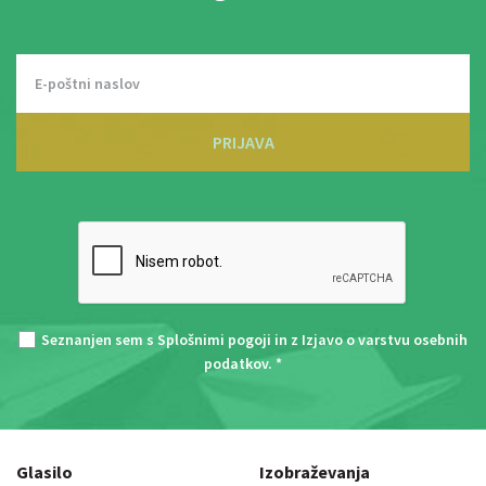
PRIJAVA
Seznanjen sem s
Splošnimi pogoji
in z
Izjavo o varstvu osebnih
podatkov
. *
Glasilo
Izobraževanja