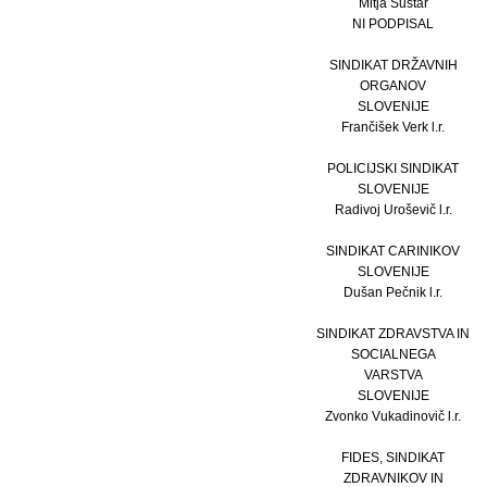
Mitja Šuštar
NI PODPISAL
SINDIKAT DRŽAVNIH
ORGANOV
SLOVENIJE
Frančišek Verk l.r.
POLICIJSKI SINDIKAT
SLOVENIJE
Radivoj Uroševič l.r.
SINDIKAT CARINIKOV
SLOVENIJE
Dušan Pečnik l.r.
SINDIKAT ZDRAVSTVA IN
SOCIALNEGA
VARSTVA
SLOVENIJE
Zvonko Vukadinovič l.r.
FIDES, SINDIKAT
ZDRAVNIKOV IN