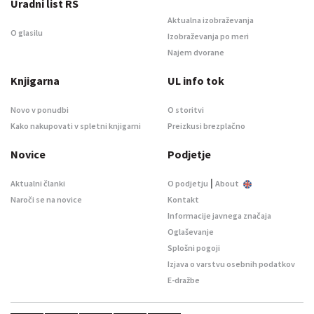
Uradni list RS
Aktualna izobraževanja
O glasilu
Izobraževanja po meri
Najem dvorane
Knjigarna
UL info tok
Novo v ponudbi
O storitvi
Kako nakupovati v spletni knjigarni
Preizkusi brezplačno
Novice
Podjetje
|
Aktualni članki
O podjetju
About
Naroči se na novice
Kontakt
Informacije javnega značaja
Oglaševanje
Splošni pogoji
Izjava o varstvu osebnih podatkov
E-dražbe