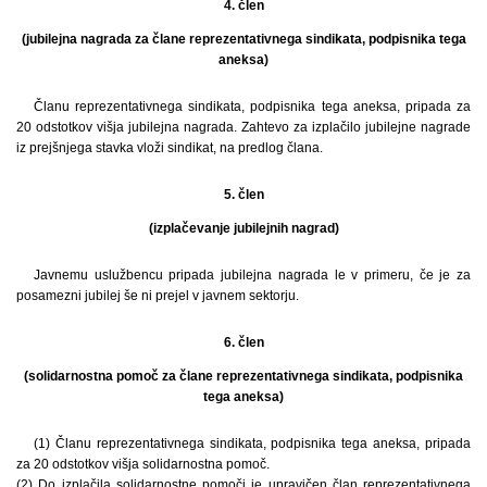
4. člen
(jubilejna nagrada za člane reprezentativnega sindikata, podpisnika tega
aneksa)
Članu reprezentativnega sindikata, podpisnika tega aneksa, pripada za
20 odstotkov višja jubilejna nagrada. Zahtevo za izplačilo jubilejne nagrade
iz prejšnjega stavka vloži sindikat, na predlog člana.
5. člen
(izplačevanje jubilejnih nagrad)
Javnemu uslužbencu pripada jubilejna nagrada le v primeru, če je za
posamezni jubilej še ni prejel v javnem sektorju.
6. člen
(solidarnostna pomoč za člane reprezentativnega sindikata, podpisnika
tega aneksa)
(1) Članu reprezentativnega sindikata, podpisnika tega aneksa, pripada
za 20 odstotkov višja solidarnostna pomoč.
(2) Do izplačila solidarnostne pomoči je upravičen član reprezentativnega