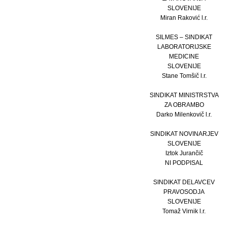
SLOVENIJE
Miran Raković l.r.
SILMES – SINDIKAT
LABORATORIJSKE
MEDICINE
SLOVENIJE
Stane Tomšič l.r.
SINDIKAT MINISTRSTVA
ZA OBRAMBO
Darko Milenkovič l.r.
SINDIKAT NOVINARJEV
SLOVENIJE
Iztok Jurančič
NI PODPISAL
SINDIKAT DELAVCEV
PRAVOSODJA
SLOVENIJE
Tomaž Virnik l.r.