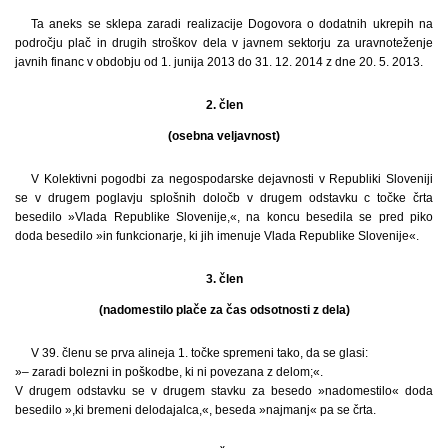
Ta aneks se sklepa zaradi realizacije Dogovora o dodatnih ukrepih na
področju plač in drugih stroškov dela v javnem sektorju za uravnoteženje
javnih financ v obdobju od 1. junija 2013 do 31. 12. 2014 z dne 20. 5. 2013.
2. člen
(osebna veljavnost)
V Kolektivni pogodbi za negospodarske dejavnosti v Republiki Sloveniji
se v drugem poglavju splošnih določb v drugem odstavku c točke črta
besedilo »Vlada Republike Slovenije,«, na koncu besedila se pred piko
doda besedilo »in funkcionarje, ki jih imenuje Vlada Republike Slovenije«.
3. člen
(nadomestilo plače za čas odsotnosti z dela)
V 39. členu se prva alineja 1. točke spremeni tako, da se glasi:
»– zaradi bolezni in poškodbe, ki ni povezana z delom;«.
V drugem odstavku se v drugem stavku za besedo »nadomestilo« doda
besedilo »,ki bremeni delodajalca,«, beseda »najmanj« pa se črta.