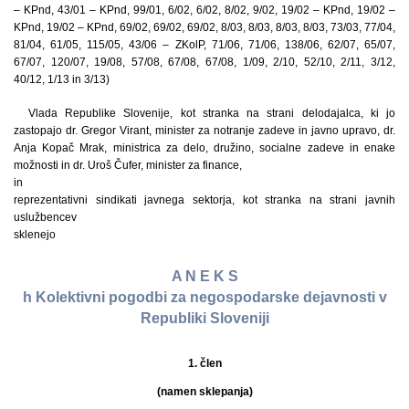
– KPnd, 43/01 – KPnd, 99/01, 6/02, 6/02, 8/02, 9/02, 19/02 – KPnd, 19/02 –
KPnd, 19/02 – KPnd, 69/02, 69/02, 69/02, 8/03, 8/03, 8/03, 8/03, 73/03, 77/04,
81/04, 61/05, 115/05, 43/06 – ZKolP, 71/06, 71/06, 138/06, 62/07, 65/07,
67/07, 120/07, 19/08, 57/08, 67/08, 67/08, 1/09, 2/10, 52/10, 2/11, 3/12,
40/12, 1/13 in 3/13)
Vlada Republike Slovenije, kot stranka na strani delodajalca, ki jo
zastopajo dr. Gregor Virant, minister za notranje zadeve in javno upravo, dr.
Anja Kopač Mrak, ministrica za delo, družino, socialne zadeve in enake
možnosti in dr. Uroš Čufer, minister za finance,
in
reprezentativni sindikati javnega sektorja, kot stranka na strani javnih
uslužbencev
sklenejo
A N E K S
h Kolektivni pogodbi za negospodarske dejavnosti v
Republiki Sloveniji
1. člen
(namen sklepanja)