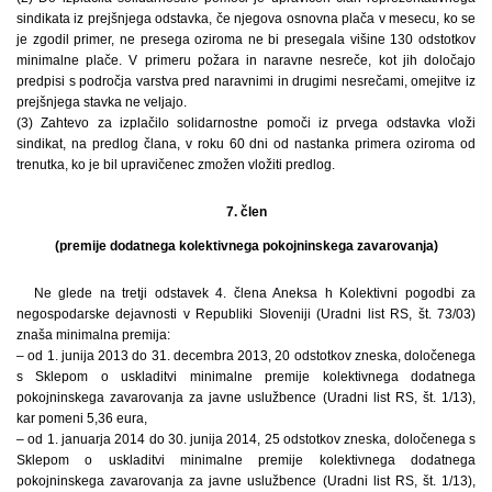
sindikata iz prejšnjega odstavka, če njegova osnovna plača v mesecu, ko se
je zgodil primer, ne presega oziroma ne bi presegala višine 130 odstotkov
minimalne plače. V primeru požara in naravne nesreče, kot jih določajo
predpisi s področja varstva pred naravnimi in drugimi nesrečami, omejitve iz
prejšnjega stavka ne veljajo.
(3) Zahtevo za izplačilo solidarnostne pomoči iz prvega odstavka vloži
sindikat, na predlog člana, v roku 60 dni od nastanka primera oziroma od
trenutka, ko je bil upravičenec zmožen vložiti predlog.
7. člen
(premije dodatnega kolektivnega pokojninskega zavarovanja)
Ne glede na tretji odstavek 4. člena Aneksa h Kolektivni pogodbi za
negospodarske dejavnosti v Republiki Sloveniji (Uradni list RS, št. 73/03)
znaša minimalna premija:
– od 1. junija 2013 do 31. decembra 2013, 20 odstotkov zneska, določenega
s Sklepom o uskladitvi minimalne premije kolektivnega dodatnega
pokojninskega zavarovanja za javne uslužbence (Uradni list RS, št. 1/13),
kar pomeni 5,36 eura,
– od 1. januarja 2014 do 30. junija 2014, 25 odstotkov zneska, določenega s
Sklepom o uskladitvi minimalne premije kolektivnega dodatnega
pokojninskega zavarovanja za javne uslužbence (Uradni list RS, št. 1/13),