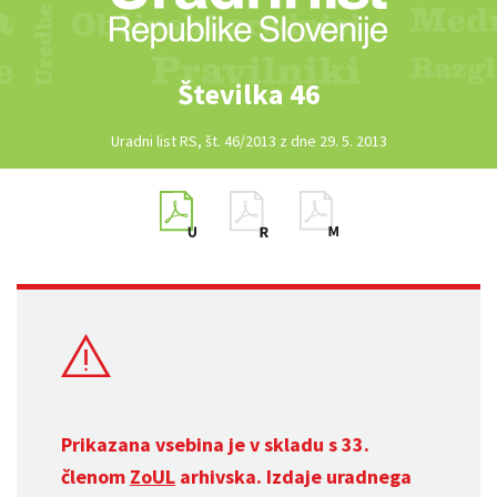
Številka 46
Uradni list RS, št. 46/2013 z dne 29. 5. 2013
Prikazana vsebina je v skladu s 33.
členom
ZoUL
arhivska. Izdaje uradnega