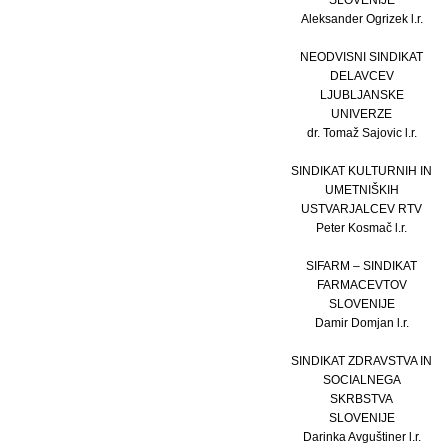
SLOVENIJE
Aleksander Ogrizek l.r.
NEODVISNI SINDIKAT
DELAVCEV
LJUBLJANSKE
UNIVERZE
dr. Tomaž Sajovic l.r.
SINDIKAT KULTURNIH IN
UMETNIŠKIH
USTVARJALCEV RTV
Peter Kosmač l.r.
SIFARM – SINDIKAT
FARMACEVTOV
SLOVENIJE
Damir Domjan l.r.
SINDIKAT ZDRAVSTVA IN
SOCIALNEGA
SKRBSTVA
SLOVENIJE
Darinka Avguštiner l.r.