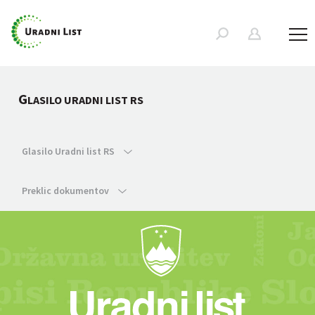
G
LASILO URADNI LIST RS
Glasilo Uradni list RS
Preklic dokumentov