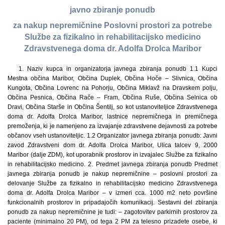
javno zbiranje ponudb
za nakup nepremičnine Poslovni prostori za potrebe
Službe za fizikalno in rehabilitacijsko medicino
Zdravstvenega doma dr. Adolfa Drolca Maribor
1. Naziv kupca in organizatorja javnega zbiranja ponudb 1.1 Kupci Mestna občina Maribor, Občina Duplek, Občina Hoče – Slivnica, Občina Kungota, Občina Lovrenc na Pohorju, Občina Miklavž na Dravskem polju, Občina Pesnica, Občina Rače – Fram, Občina Ruše, Občina Selnica ob Dravi, Občina Starše in Občina Šentilj, so kot ustanoviteljice Zdravstvenega doma dr. Adolfa Drolca Maribor, lastnice nepremičnega in premičnega premoženja, ki je namenjeno za izvajanje zdravstvene dejavnosti za potrebe občanov vseh ustanoviteljic. 1.2 Organizator javnega zbiranja ponudb: Javni zavod Zdravstveni dom dr. Adolfa Drolca Maribor, Ulica talcev 9, 2000 Maribor (dalje ZDM), kot uporabnik prostorov in izvajalec Službe za fizikalno in rehabilitacijsko medicino. 2. Predmet javnega zbiranja ponudb Predmet javnega zbiranja ponudb je nakup nepremičnine – poslovni prostori za delovanje Službe za fizikalno in rehabilitacijsko medicino Zdravstvenega doma dr. Adolfa Drolca Maribor – v izmeri cca. 1000 m2 neto površine funkcionalnih prostorov in pripadajočih komunikacij. Sestavni del zbiranja ponudb za nakup nepremičnine je tudi: – zagotovitev parkirnih prostorov za paciente (minimalno 20 PM), od tega 2 PM za telesno prizadete osebe, ki uporabljajo invalidski voziček, in sicer neposredno ob lokaciji nepremičnine, – zagotovitev parkirnega prostora za kratkotrajno parkiranje oseb, ki spremljajo telesno prizadete paciente, – zagotovitev parkirnega prostora za dostop urgentnega oziroma sanitetnega vozila, in sicer neposredno ob lokaciji nepremičnine. 3. Splošni pogoji 3.1 Lokacija Ponujena nepremičnina mora biti locirana na območju mesta Maribor. Skladno s kriteriji za izbor najugodnejše ponudbe pa je prednostna lokacija v bližini sedeža Zdravstvenega doma dr. Adolfa Drolca, Ulica talcev 9, Maribor, z zagotovljenimi parkirnimi mesti in bližino postajališča javnega prometa. Tovrstno lokacijo pogojuje potreba po pogosti in nujni diagnostiki pacientov (laboratorij, RTG), upoštevajoč dejstvo, da med pacienti, ki jih je potrebno obravnavati, precejšnje število predstavljajo starostniki z oviranimi, oziroma omejenimi, gibalnimi sposobnostmi in bolečinskimi sindromi, večkrat brez spremstva ter lastnega prevoza, zaradi česar so vezani na javna prevozna sredstva. 3.2. Zahteve in pogoji glede na predvideno dejavnost Ponudnik mora pri pripravi ponudbe za nakup nepremičnine in pri vseh potrebnih gradbenih,obrtniških in instalacijskih posegih za končno ureditev prostorov z uporabnim dovoljenjem upoštevati priloženo projektno nalogo, ki vsebuje opis in neto površine potrebnih prostorov, vključno s tehnološkimi in tehničnimi zahtevami ter pogoji, kot jih določa veljavna "Prostorska tehnična smernica TSG-126450-001:2008 / Zvezek 3 – Zdravstveni dom" in "Zvezek 1 – Zdravstveni objekti, Splošni del" ter druga področna zakonodaja, predpisi ter standardi, veljavni v RS za področje načrtovanja in graditve objektov. Zagotavljati morajo funkcionalno-tehnične pogoje (vertikalne in horizontalne komunikacije, sanitarni prostori, itd.) za invalide oziroma težje gibljive osebe, kot to določa veljavni "Pravilnik o zahtevah za zagotavljanje neoviranega dostopa, vstopa in uporabe objektov v javni in večstanovanjski rabi " (Uradni list RS, 97/03). Ponujeni prostori morajo biti – ob primopredaji uporabniku – brez medicinsko-tehnološke in pohištvene opreme, ki jo bo vgradil, oziroma namestil uporabnik prostorov; zato morajo biti v tehnično brezhibnem stanju (kar bo prodajalec dokazal na podlagi uspešno izvedenega tehničnega pregleda) ter vseljivi brez dodatnih gradbeno-instalacijskih posegov s strani kupca, oziroma uporabnika prostorov. 3.3 Vrsta, tehnično stanje in pravni status nepremičnine, pogoji, roki in stroški ureditve, struktura prodajne cene V primeru, da ponudnik prodaja nepremičnino, ki je – na podlagi pravnomočnega gradbenega dovoljenja – v fazi izgradnje ali rekonstrukcije, bo z njim sklenjena predpogodba o nakupu nepremičnine, v kateri bodo določene medsebojne obveznosti in podrobnejši pogoji za morebitno dopolnitev in/ali spremembe projektne dokumentacije za dokončanje in ureditev prostorov, ki bo skladna s projektno nalogo, oziroma citirano Prostorsko tehnično smernico. Če bo, zaradi implementacije prostorskih potreb Službe za fizikalno in rehabilitacijsko medicino ZDM, potrebna sprememba projektne dokumentacije in posledično tudi sprememba gradbenega dovoljenja, te spremembe stroškovno v celoti bremenijo ponudnika oziroma prodajalca. Tudi v primeru, da ponudnik prodaja nepremičnino, za katero bo potrebno – na podlagi projektne dokumentacije, ki bo skladna s projektno nalogo uporabnika in Prostorsko tehnično smernico – šele pridobiti pravnomočno gradbeno dovoljenje, bo z njim prav tako najprej sklenjena predpogodba o nakupu nepremičnine, po uskladitvi in potrditvi projektnih rešitev (faza IDZ in IDP) s strani uporabnika ZDM, bosta pogodbeni stranki definirali medsebojne pogodbene obveznost v Pogodbi o prodaji in nakupu. V primeru, da je predmet prodaje obstoječa stavba, ki je ali bo predmet rekonstrukcije, mora biti le-ta že v tej fazi načrtovana in izvedena skladno z Direktivo 2010/13/EU Evropskega parlamenta in Sveta o energetski učinkovitosti stavb, oziroma povzetkom le-te v Nacionalnem energetskem programu RS za obdobje do leta 2030 – Aktivno ravnanje z energijo, ki zahteva, da morajo biti vse nove ali obnovljene javne stavbe do leta 2018 skoraj nič energijske, kar pomeni, da mora biti projektna dokumentacija in izvedba del skladna z zahtevami "Pravilnika o učinkoviti rabi energije v stavbah, krajše PURES (Uradni list RS, št. 52/10). Ne glede na to ali je predmet ponudbe obstoječa stavba, ki je v fazi rekonstrukcije ali pa je predmet ponudbe novogradnja, bo ponudnik – ob primopredaji objekta uporabniku – dolžan predložiti Energetsko izkaznico. V primeru obstoječe stavbe, ki je predmet rekonstrukcije, mora ponudnik izvesti preveritev konstrukcije v smislu statične stabilnosti in potresne varnosti (SIST EN 1998/1,3,5,6 – Evrokod 8: Projektiranje potresnovarnih objektov) in v primeru, da to ni bil sestavni del načrta konstrukcije, najkasneje do sklenitve pogodbe, izvesti dopolnitev dokumentacije in morebitno spremembo gradbenega dovoljenja. V vsakem primeru pa mora ponujena in dokončana ureditev nepremičnine izpolnjevati pogoje, navedene v tej razpisni dokumentaciji in priloženi projektni nalogi. Rok vselitve v dokončane poslovne prostore, za katere bo uspešno izveden tehnični pregled in posledično pridobljeno uporabno dovoljenjem je konec leta 2013. Nepremičnina mora biti bremen prosta. Ponudbena cena za nepremičnino mora biti izražena za celotni objekt, oziroma njegove dele (v primeru, če so ponujeni prostori sestavni del večje stavbne celote). V ponudbeni ceni morajo biti vključeni vsi stroški nastali z investicijo: celotna projektna dokumentacija (IDZ, IDP, PGD, PZI, PID), izvedba GOI del ter nadzor teh del po ZGO (stavba, oziroma njen sorazmerni del, ureditev parkirišč in vsi potrebni priključki na javno gospodarsko infrastrukturo), stroški ponudnikovega financiranja dokončanja del, kot tudi vse takse in dajatve v zvezi z nepremičnino. Stroški izvedbe GOI del morajo biti izraženi po sistemu funkcionalnega ključa, saj kupec dodatnih, več in presežnih del – po sklenitvi predpogodbe in končne pogodbe o prodaji in nakupu nepremičnine – ne bo priznaval. V ponudbeni ceni pa niso vključeni stroški dobave in vgradnje medicinsko-tehnološke in pomične pohištvene opreme, ki jo zagotavlja kupec, oziroma uporabnik (glej Projektno nalogo uporabnika). Ponudnik je dolžan prikazati strukturo cene po posameznih investicijskih fazah, ki vključuje prikaze stroškov za: – sorazmerni del osnovne vrednosti nepremičnine (v primeru. če je predmet ponudbe obstoječi objekt, ki je predmet rekonstrukcije), – sorazmerni del vrednosti izdelave projektne dokumentacije, – izvedbo GOI del stavbe (rekonstrukcije ali novogradnje) in sorazmerni del ureditve parkirišč ter priključevanja in/ali rekonstrukcije javne gospodarske infrastrukture, – sorazmerni del stroškov nadzora (v skladu z veljavnim ZGO), vodenja in financiranja investicije do primopredaje nepremičnine uporabniku. 4. Garancija ponudnika za resnost ponudbe in dobro ter pravočasno izvedbo del Po zaključku pogajanj in pred pričetkom pripravljanja pogodbe oziroma predpogodbe mora ponudnik predložiti naslednja jamstvena dokazila: – bančno garancijo za resnost ponudbe, v višini 1 % končno ponujene cene; – izjavo banke ali zavarovalnice, da bo ponudniku izdala nepreklicno garancijo za dobro in pravočasno izvedbo posla, to je ureditve prostorov do vključno pridobitve uporabnega dovoljenja, v višini 10 % pogodbene vrednosti, ki jo bo garant izdal ob sklenitvi pogodbe; Ponudnik, če je istočasno tudi izvajalec GOI del ali pa ponudnikov stvarni izvajalec bo (na podlagi zahteve Prostorsko tehnične smernice TSG-12640-001:2008 / Zvezek 1, Splošni del – Poglavje 3, točka 3.2 (3) Vzdrževanje objekta) pogodbeno dolžan zagotoviti 20 letno garancijsko obdobje, v katerem uporabniku na delih objekta, to je fasadi in strehi, ne bo potrebno izvajati nobenih sanacijskih posegov. 5. Pogoji prodaje in nakupa nepremičnine 5.1 Sklenitev predpogodbe in pogodbe Izbrani ponudnik bo dolžan najprej skleniti predpogodbo o prodaji in nakupu nepremičnine. Kupec, oziroma kupci (to je MOM in ostale občine soustanoviteljice ZDM) pa bodo s ponudnikom, oziroma prodajalcem sklenili pogodbo o prodaji in nakupu nepremičnine po izpolnitvi funkcionalnih in tehnoloških pogojev ureditve prostorov za potrebe Službe za fizikalno in rehabilitacijsko medicino. To bodo pogodbene stranke ugotavljale na podlagi izdelane PGD dokumentacije in njene potrditve s strani uporabnika ter morebitni spremembi gradbenega dovoljenja, če bi bilo to potrebno, oziroma na podlagi izdelane PZI dokumentacije, če za objekt, ki je v fazi gradnje ali rekonstrukcije, ne bo potrebna sprememba gradbenega dovoljenja. Stroški izdelave morebitne spremembe PGD dokumentacije in izdelave PZI dokumentacije te