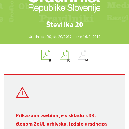
Številka 20
Uradni list RS, št. 20/2012 z dne 16. 3. 2012
Prikazana vsebina je v skladu s 33.
členom
ZoUL
arhivska. Izdaje uradnega