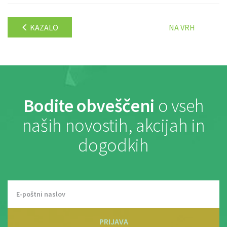
KAZALO
NA VRH
Bodite obveščeni
o vseh
naših novostih, akcijah in
dogodkih
PRIJAVA