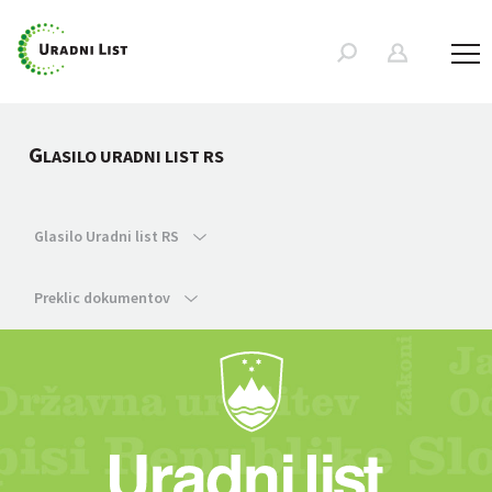
G
LASILO URADNI LIST RS
Glasilo Uradni list RS
Preklic dokumentov