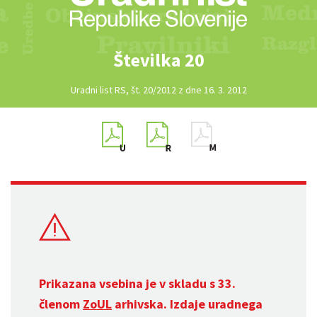
Številka 20
Uradni list RS, št. 20/2012 z dne 16. 3. 2012
Prikazana vsebina je v skladu s 33.
členom
ZoUL
arhivska. Izdaje uradnega