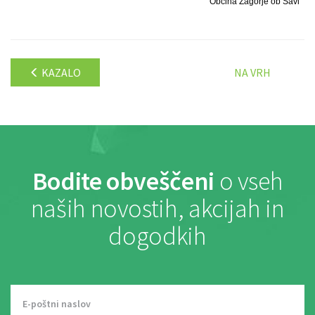
Občina Zagorje ob Savi
KAZALO
NA VRH
Bodite obveščeni
o vseh
naših novostih, akcijah in
dogodkih