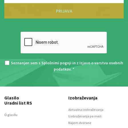
PRIJAVA
Seznanjen sem s
Splošnimi pogoji
in z
Izjavo o varstvu osebnih
podatkov
. *
Glasilo
Izobraževanja
Uradni list RS
Aktualna izobraževanja
O glasilu
Izobraževanja po meri
Najem dvorane