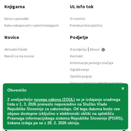
Knjigarna
UL info tok
Novo v ponudbi
O storitvi
Kako nakupovati v spletni knjigarni
Preizkusi brezplačno
Novice
Podjetje
|
Aktualni članki
O podjetju
About
Naroči se na novice
Kontakt
Informacije javnega značaja
Oglaševanje
Splošni pogoji
Izjava o varstvu osebnih podatkov
×
E-dražbe
Obvestilo
Z uveljavitvijo
novega zakona (ZOUL)
se je
izdajanje uradnega
lista s 1. 3. 2026 preneslo
neposredno
na Službo Vlade
Republike Slovenije za zakonodajo
. Od tega datuma bodo vse
objave dostopne izključno v elektronski obliki na spletišču
Pravnega informacijskega sistema Republike Slovenije (PISRS),
Uradni list d. o. o. – v likvidaciji / Vse pravice pridržane.
tiskana izdaja pa se z 28. 2. 2026 ukinja.
Pravna obvestila
/
Piškotki
/ Avtorji:
TriTim spletna agencija
v sodelovanju z