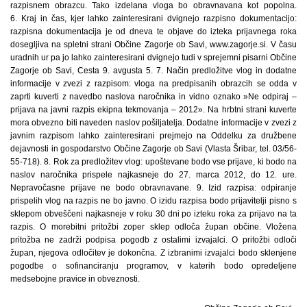
razpisnem obrazcu. Tako izdelana vloga bo obravnavana kot popolna.
6. Kraj in čas, kjer lahko zainteresirani dvignejo razpisno dokumentacijo:
razpisna dokumentacija je od dneva te objave do izteka prijavnega roka
dosegljiva na spletni strani Občine Zagorje ob Savi, www.zagorje.si. V času
uradnih ur pa jo lahko zainteresirani dvignejo tudi v sprejemni pisarni Občine
Zagorje ob Savi, Cesta 9. avgusta 5. 7. Način predložitve vlog in dodatne
informacije v zvezi z razpisom: vloga na predpisanih obrazcih se odda v
zaprti kuverti z navedbo naslova naročnika in vidno oznako »Ne odpiraj –
prijava na javni razpis ekipna tekmovanja – 2012». Na hrbtni strani kuverte
mora obvezno biti naveden naslov pošiljatelja. Dodatne informacije v zvezi z
javnim razpisom lahko zainteresirani prejmejo na Oddelku za družbene
dejavnosti in gospodarstvo Občine Zagorje ob Savi (Vlasta Šribar, tel. 03/56-
55-718). 8. Rok za predložitev vlog: upoštevane bodo vse prijave, ki bodo na
naslov naročnika prispele najkasneje do 27. marca 2012, do 12. ure.
Nepravočasne prijave ne bodo obravnavane. 9. Izid razpisa: odpiranje
prispelih vlog na razpis ne bo javno. O izidu razpisa bodo prijavitelji pisno s
sklepom obveščeni najkasneje v roku 30 dni po izteku roka za prijavo na ta
razpis. O morebitni pritožbi zoper sklep odloča župan občine. Vložena
pritožba ne zadrži podpisa pogodb z ostalimi izvajalci. O pritožbi odloči
župan, njegova odločitev je dokončna. Z izbranimi izvajalci bodo sklenjene
pogodbe o sofinanciranju programov, v katerih bodo opredeljene
medsebojne pravice in obveznosti.