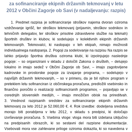
za sofinanciranje ekipnih državnih tekmovanj v letu
2012 v Občini Zagorje ob Savi (v nadaljevanju: razpis)
1. Predmet razpisa je sofinanciranje stroškov najema dvoran oziroma
vzdrževanje igrišč, ter stroškov tekmovanj (prijavnin, stroškov sodnikov in
tehničnih delegatov, ter stroškov prisotne zdravstvene službe na tekmah)
športnih društev in klubov, ki sodelujejo v kolektivnih ekipnih državnih
tekmovanjih. Tekmovalci, ki nastopajo v teh ekipah, nimajo možnosti
individualnega nastopanja. 2. Pogoji za sodelovanje na razpisu Na razpis se
lahko prijavijo športna društva oziroma klubi, ki izpolnjujejo naslednje
pogoje: – so organizirani v skladu z določili Zakona o društvih, – delujejo
lokalno in imajo sedež v Občini Zagorje ob Savi, – imajo zagotovljene
kadrovske in prostorske pogoje za izvajanje programa, – sodelujejo v
najvišjih državnih tekmovanjih, – so v primeru, da je bil njihov program v
preteklem letu sofinanciran iz občinskega proračuna, predložili vsebinsko in
finančno poročilo o realizaciji sofinanciranih programov, – pojavljajo se v
osrednjih slovenskih medijih, – imajo množičen obisk na prireditvah.
3. Vrednost razpisanih sredstev za sofinanciranje ekipnih državnih
tekmovanj za leto 2012 je 52.060,00 €. 4. Rok izvedbe: dodeljena sredstva
morajo biti porabljena v letu 2012, v skladu s predpisi, ki določajo
izvrševanje proračuna. 5. Vsebina vloge: vloga mora biti izdelana izključno
na predpisanih obrazcih, ki so sestavni del razpisne dokumentacije.
Vsebovati mora vse zahtevane priloge oziroma dokazila, ki so navedena v