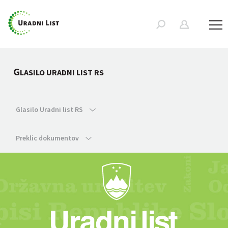
G
LASILO URADNI LIST RS
Glasilo Uradni list RS
Preklic dokumentov