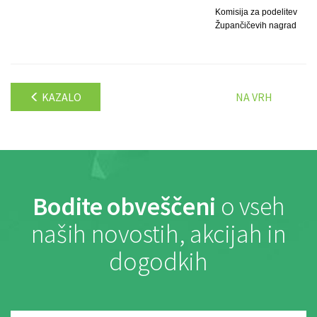
Komisija za podelitev
Župančičevih nagrad
KAZALO
NA VRH
Bodite obveščeni
o vseh
naših novostih, akcijah in
dogodkih