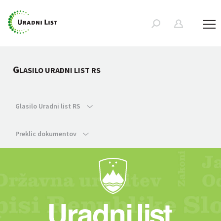
G
LASILO URADNI LIST RS
Glasilo Uradni list RS
Preklic dokumentov