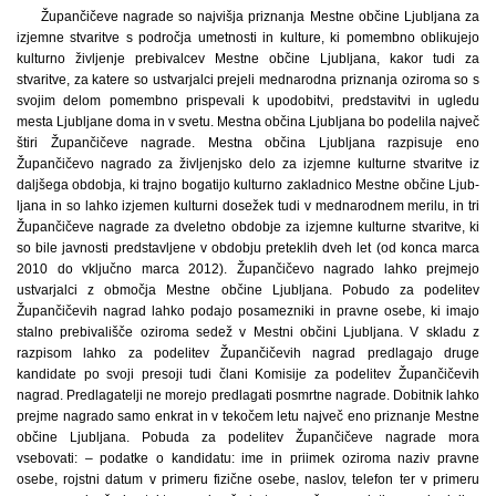
Župančičeve nagrade so najvišja priznanja Mestne občine Ljub­ljana za
izjemne stvaritve s področja umetnosti in kulture, ki pomembno oblikujejo
kulturno življenje prebivalcev Mestne občine Ljub­ljana, kakor tudi za
stvaritve, za katere so ustvarjalci prejeli mednarodna priznanja oziroma so s
svojim delom pomembno prispevali k upodobitvi, predstavitvi in ugledu
mesta Ljub­ljane doma in v svetu. Mestna občina Ljub­ljana bo podelila največ
štiri Župančičeve nagrade. Mestna občina Ljub­ljana razpisuje eno
Župančičevo nagrado za življenjsko delo za izjemne kulturne stvaritve iz
daljšega obdobja, ki trajno bogatijo kulturno zakladnico Mestne občine Ljub­
ljana in so lahko izjemen kulturni dosežek tudi v mednarodnem merilu, in tri
Župančičeve nagrade za dveletno obdobje za izjemne kulturne stvaritve, ki
so bile javnosti predstavljene v obdobju preteklih dveh let (od konca marca
2010 do vključno marca 2012). Župančičevo nagrado lahko prejmejo
ustvarjalci z območja Mestne občine Ljub­ljana. Pobudo za podelitev
Župančičevih nagrad lahko podajo posamezniki in pravne osebe, ki imajo
stalno prebivališče oziroma sedež v Mestni občini Ljub­ljana. V skladu z
razpisom lahko za podelitev Župančičevih nagrad predlagajo druge
kandidate po svoji presoji tudi člani Komisije za podelitev Župančičevih
nagrad. Predlagatelji ne morejo predlagati posmrtne nagrade. Dobitnik lahko
prejme nagrado samo enkrat in v tekočem letu največ eno priznanje Mestne
občine Ljub­ljana. Pobuda za podelitev Župančičeve nagrade mora
vsebovati: – podatke o kandidatu: ime in priimek oziroma naziv pravne
osebe, rojstni datum v primeru fizične osebe, naslov, telefon ter v primeru