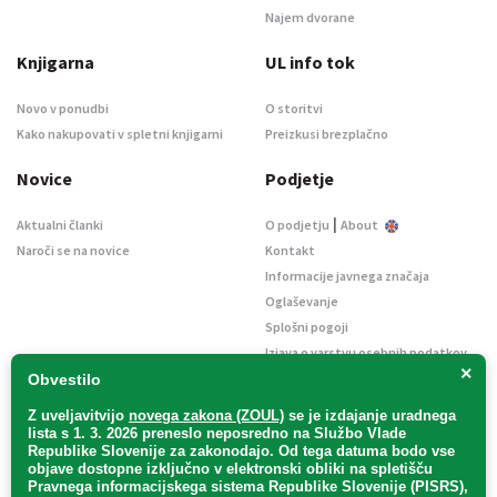
Najem dvorane
Knjigarna
UL info tok
Novo v ponudbi
O storitvi
Kako nakupovati v spletni knjigarni
Preizkusi brezplačno
Novice
Podjetje
|
Aktualni članki
O podjetju
About
Naroči se na novice
Kontakt
Informacije javnega značaja
Oglaševanje
Splošni pogoji
Izjava o varstvu osebnih podatkov
×
E-dražbe
Obvestilo
Z uveljavitvijo
novega zakona (ZOUL)
se je
izdajanje uradnega
lista s 1. 3. 2026 preneslo
neposredno
na Službo Vlade
Republike Slovenije za zakonodajo
. Od tega datuma bodo vse
objave dostopne izključno v elektronski obliki na spletišču
Pravnega informacijskega sistema Republike Slovenije (PISRS),