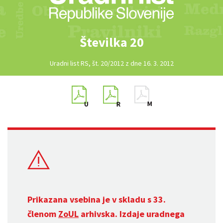
Številka 20
Uradni list RS, št. 20/2012 z dne 16. 3. 2012
Prikazana vsebina je v skladu s 33.
členom
ZoUL
arhivska. Izdaje uradnega