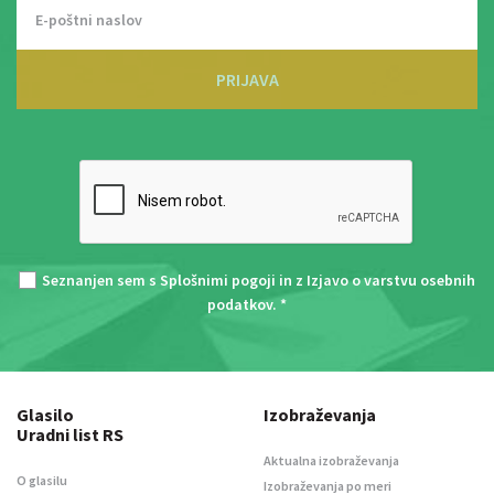
PRIJAVA
Seznanjen sem s
Splošnimi pogoji
in z
Izjavo o varstvu osebnih
podatkov
. *
Glasilo
Izobraževanja
Uradni list RS
Aktualna izobraževanja
O glasilu
Izobraževanja po meri