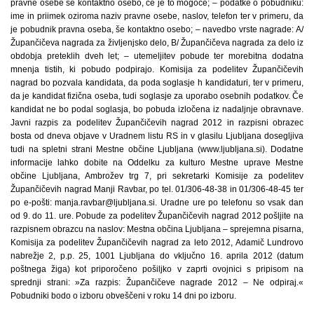
pravne osebe še kontaktno osebo, če je to mogoče; – podatke o pobudniku:
ime in priimek oziroma naziv pravne osebe, naslov, telefon ter v primeru, da
je pobudnik pravna oseba, še kontaktno osebo; – navedbo vrste nagrade: A/
Župančičeva nagrada za življenjsko delo, B/ Župančičeva nagrada za delo iz
obdobja preteklih dveh let; – utemeljitev pobude ter morebitna dodatna
mnenja tistih, ki pobudo podpirajo. Komisija za podelitev Župančičevih
nagrad bo pozvala kandidata, da poda soglasje h kandidaturi, ter v primeru,
da je kandidat fizična oseba, tudi soglasje za uporabo osebnih podatkov. Če
kandidat ne bo podal soglasja, bo pobuda izločena iz nadaljnje obravnave.
Javni razpis za podelitev Župančičevih nagrad 2012 in razpisni obrazec
bosta od dneva objave v Uradnem listu RS in v glasilu Ljub­ljana dosegljiva
tudi na spletni strani Mestne občine Ljub­ljana (www.ljubljana.si). Dodatne
informacije lahko dobite na Oddelku za kulturo Mestne uprave Mestne
občine Ljub­ljana, Ambrožev trg 7, pri sekretarki Komisije za podelitev
Župančičevih nagrad Manji Ravbar, po tel. 01/306-48-38 in 01/306-48-45 ter
po e-pošti: manja.ravbar@ljubljana.si. Uradne ure po telefonu so vsak dan
od 9. do 11. ure. Pobude za podelitev Župančičevih nagrad 2012 pošljite na
razpisnem obrazcu na naslov: Mestna občina Ljub­ljana – sprejemna pisarna,
Komisija za podelitev Župančičevih nagrad za leto 2012, Adamič Lundrovo
nabrežje 2, p.p. 25, 1001 Ljub­ljana do vključno 16. aprila 2012 (datum
poštnega žiga) kot priporočeno pošiljko v zaprti ovojnici s pripisom na
sprednji strani: »Za razpis: Župančičeve nagrade 2012 – Ne odpiraj.«
Pobudniki bodo o izboru obveščeni v roku 14 dni po izboru.