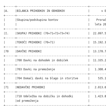
+------+-------------------------------------------+----------
|A.    |BILANCA PRIHODKOV IN ODHODKOV              |       v E
+------+-------------------------------------------+----------
|      |Skupina/podskupina kontov                  |    Prorač
|      |                                           |   leta 20
+------+-------------------------------------------+----------
|I.    |SKUPAJ PRIHODKI (70+71+72+73+74)           |  22.097.5
+------+-------------------------------------------+----------
|      |TEKOČI PRIHODKI (70+71)                    |  15.192.3
+------+-------------------------------------------+----------
|70    |DAVČNI PRIHODKI                            |  13.178.7
+------+-------------------------------------------+----------
|      |700 Davki na dohodek in dobiček            |  11.335.2
+------+-------------------------------------------+----------
|      |703 Davki na premoženje                    |   1.308.4
+------+-------------------------------------------+----------
|      |704 Domači davki na blago in storitve      |     535.1
+------+-------------------------------------------+----------
|71    |NEDAVČNI PRIHODKI                          |   2.013.6
+------+-------------------------------------------+----------
|      |710 Udeležba na dobičku in dohodki         |   1.423.8
|      |od premoženja                              |          
+------+-------------------------------------------+----------