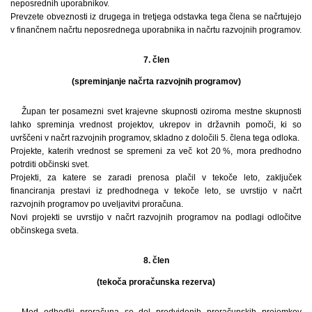
neposrednih uporabnikov.
Prevzete obveznosti iz drugega in tretjega odstavka tega člena se načrtujejo
v finančnem načrtu neposrednega uporabnika in načrtu razvojnih programov.
7. člen
(spreminjanje načrta razvojnih programov)
Župan ter posamezni svet krajevne skupnosti oziroma mestne skupnosti
lahko spreminja vrednost projektov, ukrepov in državnih pomoči, ki so
uvrščeni v načrt razvojnih programov, skladno z določili 5. člena tega odloka.
Projekte, katerih vrednost se spremeni za več kot 20 %, mora predhodno
potrditi občinski svet.
Projekti, za katere se zaradi prenosa plačil v tekoče leto, zaključek
financiranja prestavi iz predhodnega v tekoče leto, se uvrstijo v načrt
razvojnih programov po uveljavitvi proračuna.
Novi projekti se uvrstijo v načrt razvojnih programov na podlagi odločitve
občinskega sveta.
8. člen
(tekoča proračunska rezerva)
Med odhodki proračuna se del predvidenih proračunskih prejemkov