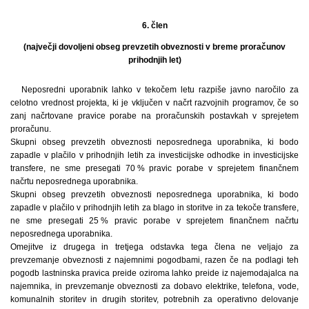
6. člen
(največji dovoljeni obseg prevzetih obveznosti v breme proračunov
prihodnjih let)
Neposredni uporabnik lahko v tekočem letu razpiše javno naročilo za
celotno vrednost projekta, ki je vključen v načrt razvojnih programov, če so
zanj načrtovane pravice porabe na proračunskih postavkah v sprejetem
proračunu.
Skupni obseg prevzetih obveznosti neposrednega uporabnika, ki bodo
zapadle v plačilo v prihodnjih letih za investicijske odhodke in investicijske
transfere, ne sme presegati 70 % pravic porabe v sprejetem finančnem
načrtu neposrednega uporabnika.
Skupni obseg prevzetih obveznosti neposrednega uporabnika, ki bodo
zapadle v plačilo v prihodnjih letih za blago in storitve in za tekoče transfere,
ne sme presegati 25 % pravic porabe v sprejetem finančnem načrtu
neposrednega uporabnika.
Omejitve iz drugega in tretjega odstavka tega člena ne veljajo za
prevzemanje obveznosti z najemnimi pogodbami, razen če na podlagi teh
pogodb lastninska pravica preide oziroma lahko preide iz najemodajalca na
najemnika, in prevzemanje obveznosti za dobavo elektrike, telefona, vode,
komunalnih storitev in drugih storitev, potrebnih za operativno delovanje