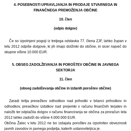
4. POSEBNOSTI UPRAVLJANJA IN PRODAJE STVARNEGA IN
FINANČNEGA PREMOŽENJA OBČINE
10. člen
(odpis dolgov)
Če so izpolnjeni pogoji iz tretjega odstavka 77. člena ZJF, lahko župan v
letu 2012 odpiše dolgove, ki jih imajo dolžniki do občine, in sicer največ do
skupne višine 10.000 EUR.
5. OBSEG ZADOLŽEVANJA IN POROŠTEV OBČINE IN JAVNEGA
SEKTORJA
11. člen
(obseg zadolževanja občine in izdanih poroštev občine)
Zaradi kritja presežkov odhodkov nad prihodki v bilanci prihodkov in
odhodkov, presežkov izdatkov nad prejemki v računu finančnih terjatev in
naložb ter odplačila dolgov v računu financiranja se občina za proračun leta
2012 lahko zadolži do višine 4.000.000 EUR.
Občina Žalec v letu 2012 ne bo izdajala poroštev za izpolnitev obveznosti
javnih zavodov in javnega podjetja, katerih ustanoviteljica je.