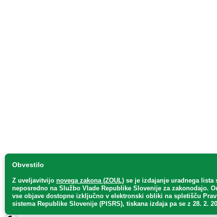
Obvestilo
Z uveljavitvijo
novega zakona (ZOUL)
se je
izdajanje uradnega lista 
neposredno
na Službo Vlade Republike Slovenije za zakonodajo
. O
vse objave dostopne izključno v elektronski obliki na spletišču Pra
sistema Republike Slovenije (PISRS), tiskana izdaja pa se z 28. 2. 20