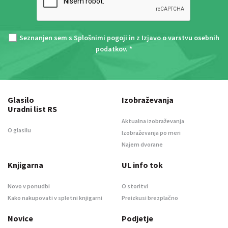
Seznanjen sem s
Splošnimi pogoji
in z
Izjavo o varstvu osebnih
podatkov
. *
Glasilo
Izobraževanja
Uradni list RS
Aktualna izobraževanja
O glasilu
Izobraževanja po meri
Najem dvorane
Knjigarna
UL info tok
Novo v ponudbi
O storitvi
Kako nakupovati v spletni knjigarni
Preizkusi brezplačno
Novice
Podjetje