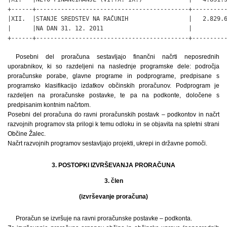
+------+-------------------------------------------+----------
|XII.  |STANJE SREDSTEV NA RAČUNIH                 |   2.829.6
|      |NA DAN 31. 12. 2011                        |          
+------+-------------------------------------------+---------
Posebni del proračuna sestavljajo finančni načrti neposrednih
uporabnikov, ki so razdeljeni na naslednje programske dele: področja
proračunske porabe, glavne programe in podprograme, predpisane s
programsko klasifikacijo izdatkov občinskih proračunov. Podprogram je
razdeljen na proračunske postavke, te pa na podkonte, določene s
predpisanim kontnim načrtom.
Posebni del proračuna do ravni proračunskih postavk – podkontov in načrt
razvojnih programov sta prilogi k temu odloku in se objavita na spletni strani
Občine Žalec.
Načrt razvojnih programov sestavljajo projekti, ukrepi in državne pomoči.
3. POSTOPKI IZVRŠEVANJA PRORAČUNA
3. člen
(izvrševanje proračuna)
Proračun se izvršuje na ravni proračunske postavke – podkonta.