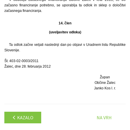
začasno financiranje potrebno, se uporablja ta odlok in sklep o določitvi
začasnega financiranja.
14. člen
(uveljavitev odloka)
Ta odlok začne veljati naslednji dan po objavi v Uradnem listu Republike
Slovenije.
Št. 403-02-0003/2011
Žalec, dne 28. februarja 2012
Župan
Občine Žalec
Janko Kos l. r.
KAZALO
NA VRH