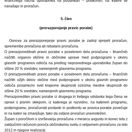
finančnega načrta uporabnika na postavkah – podkontih, na katere se
nanašajo in proračun.
5. člen
(prerazporejanje pravic porabe)
Osnova za prerazporejanje pravic porabe je zadnji sprejeti proračun,
spremembe proračuna ali rebalans proračuna.
O prerazporeditvah pravic porabe v posebnem delu proračuna – finančnih
načrtih organov občine in občinske uprave med podprogrami v okviru
glavnih programov odloča na predlog neposrednega uporabnika župan do
višine 20 % sredstev, namenjenih glavnemu programu.
O prerazporeditvah pravic porabe v posebnem delu proračuna – finančnih
načrtih ožjih delov občine med podprogrami v okviru glavnih programov
odloča posamezni svet krajevne skupnosti oziroma mestne skupnosti do
višine 20 % sredstev, namenjenih glavnemu programu.
Prerazporeditev pravic porabe iz drugega in tretjega odstavka tega člena se
opravi s pisnim sklepom, iz katerega je razvidno, na katerem programu,
podprogramu, proračunski postavki in podkontu se pravica porabe povečuje
in na kateri se zmanjšuje, tako da ostane proračun uravnotežen.
Župan s poročilom o izvrševanju proračuna v mesecu avgustu in konec leta z
zaključnim računom poroča občinskemu svetu o veljavnem proračunu za leto
2012 in njegovi realizaciji.