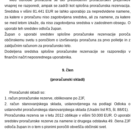
vnaprej ne razporedi, ampak se zadrži kot splošna proračunska rezervacija.
Sredstva v višini 81.441 EUR se lahko uporabijo za nepredvidene namene,
za katere v proračunu niso zagotovljena sredstva, ali za namene, za katere
se med letom izkaže, da niso zagotovljena sredstva v zadostnem obsegu. O
uporabi teh sredstev odloča župan.
Župan o uporabi sredstev splošne proračunske rezervacije poroča
občinskemu svetu s poročilom o izvrševanju proračuna za prvo polletje in z
zaključnim računom za proračunsko leto.
Dodeljena sredstva splošne proračunske rezervacije se razporedijo v
finančni načrt neposrednega uporabnika.
9. člen
(proračunski skladi)
Proračunski skladi so:
1. račun proračunske rezerve, oblikovane po ZJF,
2. račun stanovanjskega sklada, ustanovljenega na podlagi Odloka o
ustanovitvi proračunskega stanovanjskega sklada (Uradni list RS, št. 88/01).
Proračunska rezerva se v letu 2012 oblikuje v višini 50.000 EUR. O uporabi
sredstev proračunske rezerve za namene iz drugega odstavka 49. člena ZJF
odloča župan in o tem s pisnimi poročili obvešča občinski svet.