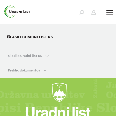
G
LASILO URADNI LIST RS
Glasilo Uradni list RS
Preklic dokumentov