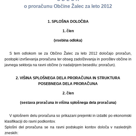
o proračunu Občine Žalec za leto 2012
1. SPLOŠNA DOLOČBA
1. člen
(vsebina odloka)
S tem odlokom se za Občino Žalec za leto 2012 določajo proračun,
postopki izvrševanja proračuna ter obseg zadolževanja in poroštev občine in
javnega sektorja na ravni občine (v nadaljnjem besedilu: proračun).
2. VIŠINA SPLOŠNEGA DELA PRORAČUNA IN STRUKTURA
POSEBNEGA DELA PRORAČUNA
2. člen
(sestava proračuna in višina splošnega dela proračuna)
V splošnem delu proračuna so prikazani prejemki in izdatki po ekonomski
klasifikaciji do ravni podkontov.
Splošni del proračuna se na ravni podskupin kontov določa v naslednjih
zneskih: