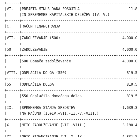
+------+-------------------------------------------+----------
|VI.   |PREJETA MINUS DANA POSOJILA                |      11.8
|      |IN SPREMEMBE KAPITALSKIH DELEŽEV (IV.-V.)  |          
+------+-------------------------------------------+----------
|C.    |RAČUN FINANCIRANJA                         |          
+------+-------------------------------------------+----------
|VII.  |ZADOLŽEVANJE (500)                         |   4.000.0
+------+-------------------------------------------+----------
|50    |ZADOLŽEVANJE                               |   4.000.0
+------+-------------------------------------------+----------
|      |500 Domače zadolževanje                    |   4.000.0
+------+-------------------------------------------+----------
|VIII. |ODPLAČILA DOLGA (550)                      |     819.5
+------+-------------------------------------------+----------
|55    |ODPLAČILA DOLGA                            |     819.5
+------+-------------------------------------------+----------
|      |550 Odplačila domačega dolga               |     819.5
+------+-------------------------------------------+----------
|IX.   |SPREMEMBA STANJA SREDSTEV                  |  –1.639.3
|      |NA RAČUNU (I.+IV.+VII.-II.-V.-VIII.)       |          
+------+-------------------------------------------+----------
|X.    |NETO ZADOLŽEVANJE (VII.-VIII.)             |   3.180.4
+------+-------------------------------------------+----------
|XI.   |NETO FINANCIRANJE (VI.+X.-IX.)             |   4.831.5