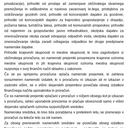
privatizacije), prihodki od prodaje ali zamenjave občinskega stvarnega
premoženja in odškodnine iz naslova zavarovanj le-tega, pristojbina za
vzdrževanje gozdnih cest, prihodki od koncesijskih dajatev za gozdove,
prihodki od koncesijskih dajatev za trajnostno gospodarjenje z divjadjo,
požarna taksa, turistična taksa, prihodki od komunalnih prispevkov, prihodki
od najemnin za gospodarsko javno infrastrukturo, okoljska dajatev za
onesnaževanje okolja zaradi odvajanja odpadnih voda, okoljska dajatev za
onesnaževanje okolja zaradi odlaganja odpadkov ter druge predpisane
namenske dajatve.
Prihodki krajevnih skupnosti in mestne skupnosti, ki niso zagotovljeni iz
občinskega proračuna, so namenski prejemki posamezne krajevne oziroma
mestne skupnosti in jih krajevna skupnost oziroma mestna skupnost
razporeja v svoj finančni načrt skladno z zakonom.
Če se po sprejemu proračuna vplača namenski prejemek, ki zahteva
sorazmeren namenski izdatek, ki v proračunu ni izkazan ali ni izkazan v
zadostni višini, se v višini dejanskih prejemkov povečata obseg izdatkov
finančnega načrta uporabnika in proračun.
Če so namenski prejemki vplačani v proračun v nižjem obsegu kot je izkazan
v proračunu, lahko uporabnik prevzema in plačuje obveznosti samo v višini
dejansko vplačanih oziroma razpoložljivih sredstev.
Namenska sredstva, ki niso bila porabljena v preteklem letu, se prenesejo v
proračun za tekoče leto za isti namen.
Za obseg prenesenih namenskih sredstev se povečata obseg izdatkov