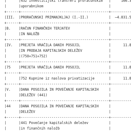
|      |432 Investicijski transferi proračunskim   |     166.3
|      |uporabnikom                                |          
+------+-------------------------------------------+----------
|III.  |PRORAČUNSKI PRIMANJKLJAJ (I.-II.)          |  –4.831.5
+------+-------------------------------------------+----------
|B.    |RAČUN FINANČNIH TERJATEV                   |          
|      |IN NALOŽB                                  |          
+------+-------------------------------------------+----------
|IV.   |PREJETA VRAČILA DANIH POSOJIL              |      11.8
|      |IN PRODAJA KAPITALSKIH DELEŽEV             |          
|      |(750+751+752)                              |          
+------+-------------------------------------------+----------
|75    |PREJETA VRAČILA DANIH POSOJIL              |      11.8
+------+-------------------------------------------+----------
|      |752 Kupnine iz naslova privatizacije       |      11.8
+------+-------------------------------------------+----------
|V.    |DANA POSOJILA IN POVEČANJE KAPITALSKIH     |          
|      |DELEŽEV (441)                              |          
+------+-------------------------------------------+----------
|44    |DANA POSOJILA IN POVEČANJE KAPITALSKIH     |          
|      |DELEŽEV                                    |          
+------+-------------------------------------------+----------
|      |441 Povečanje kapitalskih deležev          |          
|      |in finančnih naložb                        |          