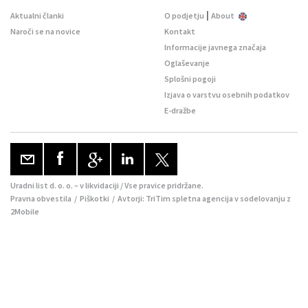
|
Aktualni članki
O podjetju
About
Naroči se na novice
Kontakt
Informacije javnega značaja
Oglaševanje
Splošni pogoji
Izjava o varstvu osebnih podatkov
E-dražbe
Uradni list d. o. o. – v likvidaciji / Vse pravice pridržane.
Pravna obvestila
/
Piškotki
/ Avtorji:
TriTim spletna agencija
v sodelovanju z
2Mobile