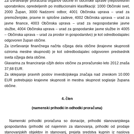
Za izvrševanje proračuna organov občine in občinske uprave (neposrednih
uporabnikov, opredeljenih po institucionalni klasifikaciji: 1000 Občinski svet,
2000 Župan, 3000 Nadzorni odbor, 4001 Občinska uprava – urad za
premoženjske, pravne in splošne zadeve, 4002 Občinska uprava – urad za
javne finance, 4003 Občinska uprava – urad za negospodarske javne
službe, 4004 Občinska uprava – urad za gospodarske javne službe in 4005
– Občinska uprava – urad za prostor in gospodarstvo) je kot odredbodajalec
odgovoren župan občine.
Za izvrševanje finančnega načrta ožjega dela občine (krajevne skupnosti
oziroma mestne skupnosti) je kot odredbodajalec odgovoren predsednik
sveta ožjega dela občine.
Glavarina za financiranje ožjih delov občine za proračunsko leto 2012 znaša
37,68 EUR.
Za sklepanje pravnih poslov investicijskega značaja nad zneskom 10.000
EUR potrebujejo krajevne skupnosti in mestna skupnost soglasje župana
občine.
4. člen
(namenski prihodki in odhodki proračuna)
Namenski prihodki proračuna so donacije, prihodki stanovanjskega
gospodarstva (prihodki od najemnin za stanovanja, prihodki od prodaje
stanovanjskih objektov in stanovanj, prejeta sredstva kupnin iz naslova