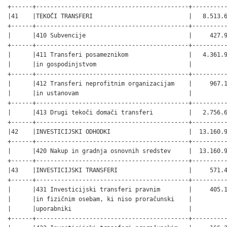
+------+-------------------------------------------+----------
|41    |TEKOČI TRANSFERI                           |   8.513.6
+------+-------------------------------------------+----------
|      |410 Subvencije                             |     427.9
+------+-------------------------------------------+----------
|      |411 Transferi posameznikom                 |   4.361.9
|      |in gospodinjstvom                          |          
+------+-------------------------------------------+----------
|      |412 Transferi neprofitnim organizacijam    |     967.1
|      |in ustanovam                               |          
+------+-------------------------------------------+----------
|      |413 Drugi tekoči domači transferi          |   2.756.6
+------+-------------------------------------------+----------
|42    |INVESTICIJSKI ODHODKI                      |  13.160.9
+------+-------------------------------------------+----------
|      |420 Nakup in gradnja osnovnih sredstev     |  13.160.9
+------+-------------------------------------------+----------
|43    |INVESTICIJSKI TRANSFERI                    |     571.4
+------+-------------------------------------------+----------
|      |431 Investicijski transferi pravnim        |     405.1
|      |in fizičnim osebam, ki niso proračunski    |          
|      |uporabniki                                 |          
+------+-------------------------------------------+----------