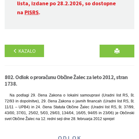
lista, izdane po 28.2.2026, so dostopne
na
PISRS
.
KAZALO
802. Odlok o proračunu Občine Žalec za leto 2012, stran
1738.
Na podlagi 29. člena Zakona o lokalni samoupravi (Uradni list RS, št.
72/93 in dopolnitve), 29. člena Zakona o javnih financah (Uradni list RS, št.
11/11 – UPB4) in 24. člena Statuta Občine Žalec (Uradni list RS, št. 37/99,
43/00, 37/01, 25/02, 5/03, 29/03, 134/04, 16/05, 94/05 in 23/06) je Občinski
svet Občine Žalec na 12. redni seji dne 28. februarja 2012 sprejel
O D L O K