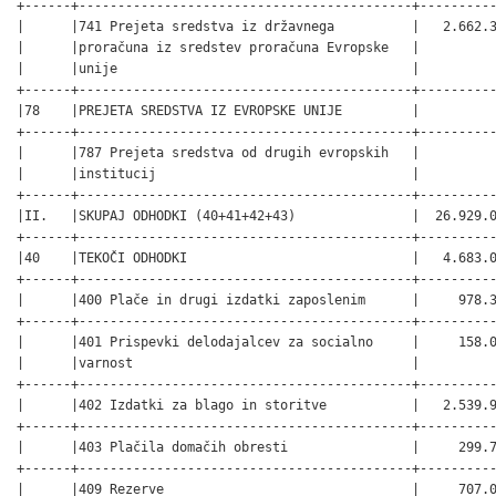
+------+-------------------------------------------+----------
|      |741 Prejeta sredstva iz državnega          |   2.662.3
|      |proračuna iz sredstev proračuna Evropske   |          
|      |unije                                      |          
+------+-------------------------------------------+----------
|78    |PREJETA SREDSTVA IZ EVROPSKE UNIJE         |          
+------+-------------------------------------------+----------
|      |787 Prejeta sredstva od drugih evropskih   |          
|      |institucij                                 |          
+------+-------------------------------------------+----------
|II.   |SKUPAJ ODHODKI (40+41+42+43)               |  26.929.0
+------+-------------------------------------------+----------
|40    |TEKOČI ODHODKI                             |   4.683.0
+------+-------------------------------------------+----------
|      |400 Plače in drugi izdatki zaposlenim      |     978.3
+------+-------------------------------------------+----------
|      |401 Prispevki delodajalcev za socialno     |     158.0
|      |varnost                                    |          
+------+-------------------------------------------+----------
|      |402 Izdatki za blago in storitve           |   2.539.9
+------+-------------------------------------------+----------
|      |403 Plačila domačih obresti                |     299.7
+------+-------------------------------------------+----------
|      |409 Rezerve                                |     707.0