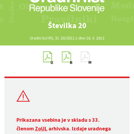
Številka 20
Uradni list RS, št. 20/2012 z dne 16. 3. 2012
Prikazana vsebina je v skladu s 33.
členom
ZoUL
arhivska. Izdaje uradnega