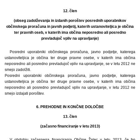
12. člen
(obseg zadolževanja in izdanih poroštev posrednih uporabnikov
občinskega proračuna in javnih podjetij, katerih ustanoviteljica je občina
ter pravnih oseb, v katerih ima občina neposredno ali posredno
prevladujoč vpliv na upravljanje)
Posredni uporabniki občinskega proračuna, javno podjetje, katerega
ustanoviteljica je občina ter druge pravne osebe, v katerih ima občina
neposredno ali posredno prevladujoč vpliv na upravljanje, se v letu 2012 ne
smejo zadolžiti.
Posredni uporabniki občinskega proračuna, javno podjetje, katerega
ustanoviteljica je občina ter druge pravne osebe, v katerih ima občina
neposredno ali posredno prevladujoč vpliv na upravljanje, v letu 2012 ne
smejo izdajati poroštev.
6. PREHODNE IN KONČNE DOLOČBE
13. člen
(začasno financiranje v letu 2013)
V obdobju začasnega financiranja Občine Žalec v letu 2013, če bo