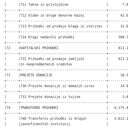
|      |711 Takse in pristojbine                   |       7.0
+------+-------------------------------------------+----------
|      |712 Globe in druge denarne kazni           |      42.0
+------+-------------------------------------------+----------
|      |713 Prihodki od prodaje blaga in storitev  |      31.0
+------+-------------------------------------------+----------
|      |714 Drugi nedavčni prihodki                |     509.7
+------+-------------------------------------------+----------
|72    |KAPITALSKI PRIHODKI                        |     611.1
+------+-------------------------------------------+----------
|      |722 Prihodki od prodaje zemljišč           |     611.1
|      |in neopredmetenih sredstev                 |          
+------+-------------------------------------------+----------
|73    |PREJETE DONACIJE                           |      18.5
+------+-------------------------------------------+----------
|      |730 Prejete donacije iz domačih virov      |      14.9
+------+-------------------------------------------+----------
|      |731 Prejete donacije iz tujine             |       3.6
+------+-------------------------------------------+----------
|74    |TRANSFERNI PRIHODKI                        |   6.275.4
+------+-------------------------------------------+----------
|      |740 Transferni prihodki iz drugih          |   3.613.1
|      |javnofinančnih institucij                  |          