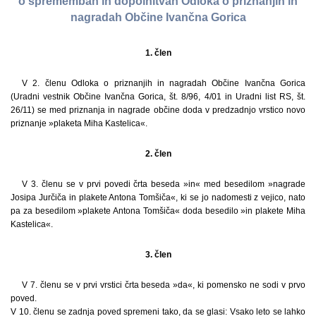
o spremembah in dopolnitvah Odloka o priznanjih in
nagradah Občine Ivančna Gorica
1. člen
V 2. členu Odloka o priznanjih in nagradah Občine Ivančna Gorica
(Uradni vestnik Občine Ivančna Gorica, št. 8/96, 4/01 in Uradni list RS, št.
26/11) se med priznanja in nagrade občine doda v predzadnjo vrstico novo
priznanje »plaketa Miha Kastelica«.
2. člen
V 3. členu se v prvi povedi črta beseda »in« med besedilom »nagrade
Josipa Jurčiča in plakete Antona Tomšiča«, ki se jo nadomesti z vejico, nato
pa za besedilom »plakete Antona Tomšiča« doda besedilo »in plakete Miha
Kastelica«.
3. člen
V 7. členu se v prvi vrstici črta beseda »da«, ki pomensko ne sodi v prvo
poved.
V 10. členu se zadnja poved spremeni tako, da se glasi: Vsako leto se lahko