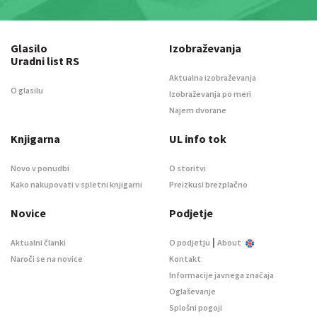
Glasilo
Izobraževanja
Uradni list RS
Aktualna izobraževanja
O glasilu
Izobraževanja po meri
Najem dvorane
Knjigarna
UL info tok
Novo v ponudbi
O storitvi
Kako nakupovati v spletni knjigarni
Preizkusi brezplačno
Novice
Podjetje
|
Aktualni članki
O podjetju
About
Naroči se na novice
Kontakt
Informacije javnega značaja
Oglaševanje
Splošni pogoji