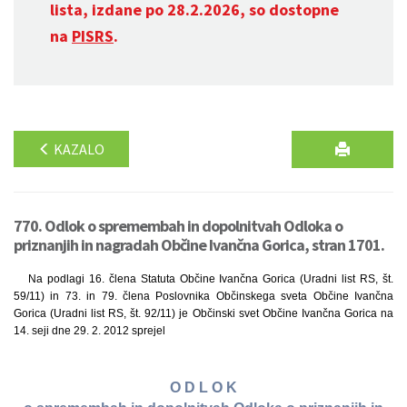
lista, izdane po 28.2.2026, so dostopne
na
PISRS
.
KAZALO
770. Odlok o spremembah in dopolnitvah Odloka o
priznanjih in nagradah Občine Ivančna Gorica, stran 1701.
Na podlagi 16. člena Statuta Občine Ivančna Gorica (Uradni list RS, št.
59/11) in 73. in 79. člena Poslovnika Občinskega sveta Občine Ivančna
Gorica (Uradni list RS, št. 92/11) je Občinski svet Občine Ivančna Gorica na
14. seji dne 29. 2. 2012 sprejel
O D L O K