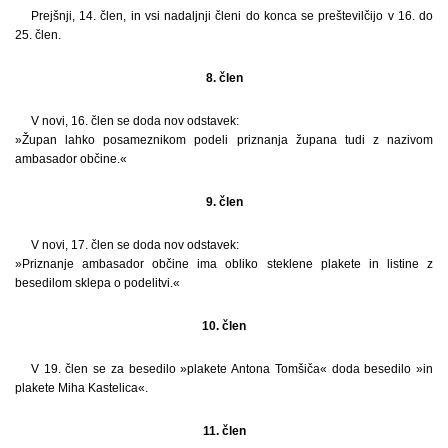
Prejšnji, 14. člen, in vsi nadaljnji členi do konca se preštevilčijo v 16. do
25. člen.
8. člen
V novi, 16. člen se doda nov odstavek:
»Župan lahko posameznikom podeli priznanja župana tudi z nazivom
ambasador občine.«
9. člen
V novi, 17. člen se doda nov odstavek:
»Priznanje ambasador občine ima obliko steklene plakete in listine z
besedilom sklepa o podelitvi.«
10. člen
V 19. člen se za besedilo »plakete Antona Tomšiča« doda besedilo »in
plakete Miha Kastelica«.
11. člen