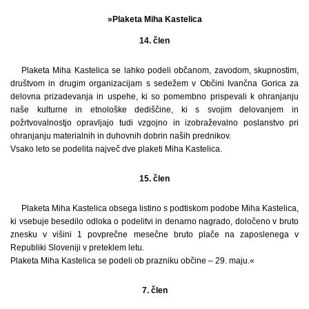
»Plaketa Miha Kastelica
14. člen
Plaketa Miha Kastelica se lahko podeli občanom, zavodom, skupnostim,
društvom in drugim organizacijam s sedežem v Občini Ivančna Gorica za
delovna prizadevanja in uspehe, ki so pomembno prispevali k ohranjanju
naše kulturne in etnološke dediščine, ki s svojim delovanjem in
požrtvovalnostjo opravljajo tudi vzgojno in izobraževalno poslanstvo pri
ohranjanju materialnih in duhovnih dobrin naših prednikov.
Vsako leto se podelita največ dve plaketi Miha Kastelica.
15. člen
Plaketa Miha Kastelica obsega listino s podtiskom podobe Miha Kastelica,
ki vsebuje besedilo odloka o podelitvi in denarno nagrado, določeno v bruto
znesku v višini 1 povprečne mesečne bruto plače na zaposlenega v
Republiki Sloveniji v preteklem letu.
Plaketa Miha Kastelica se podeli ob prazniku občine – 29. maju.«
7. člen