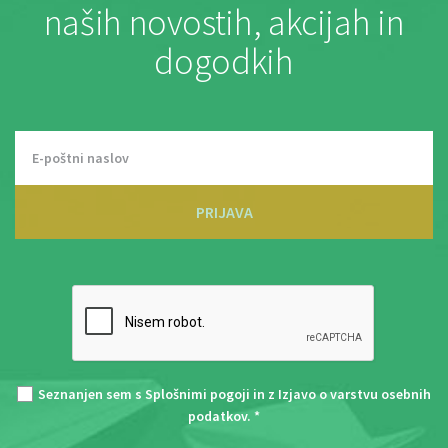
naših novostih, akcijah in
dogodkih
PRIJAVA
Seznanjen sem s
Splošnimi pogoji
in z
Izjavo o varstvu osebnih
podatkov
. *