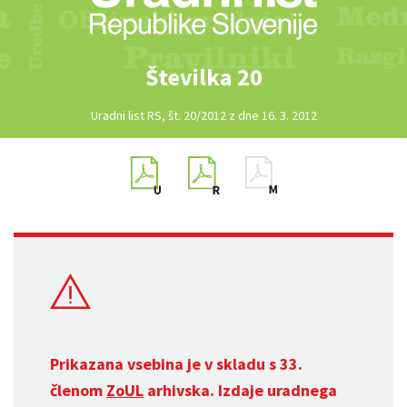
Številka 20
Uradni list RS, št. 20/2012 z dne 16. 3. 2012
Prikazana vsebina je v skladu s 33.
členom
ZoUL
arhivska. Izdaje uradnega