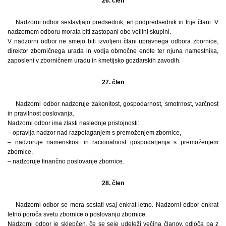
26. člen
Nadzorni odbor sestavljajo predsednik, en podpredsednik in trije člani. V
nadzornem odboru morata biti zastopani obe volilni skupini.
V nadzorni odbor ne smejo biti izvoljeni člani upravnega odbora zbornice,
direktor zborničnega urada in vodja območne enote ter njuna namestnika,
zaposleni v zborničnem uradu in kmetijsko gozdarskih zavodih.
27. člen
Nadzorni odbor nadzoruje zakonitost, gospodarnost, smotrnost, varčnost
in pravilnost poslovanja.
Nadzorni odbor ima zlasti naslednje pristojnosti:
– opravlja nadzor nad razpolaganjem s premoženjem zbornice,
– nadzoruje namenskost in racionalnost gospodarjenja s premoženjem
zbornice,
– nadzoruje finančno poslovanje zbornice.
28. člen
Nadzorni odbor se mora sestati vsaj enkrat letno. Nadzorni odbor enkrat
letno poroča svetu zbornice o poslovanju zbornice.
Nadzorni odbor je sklepčen, če se seje udeleži večina članov, odloča pa z