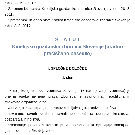
z dne 22. 6. 2010 in
– Spremembo statuta Kmetijsko gozdarske zbornice Slovenije z dne 28. 3.
2011,
– Spremembe in dopolnitve Statuta Kmetijsko gozdarske zbornice Slovenije
z dne 8. 3. 2012
S T A T U T
Kmetijsko gozdarske zbornice Slovenije (uradno
prečiščeno besedilo)
I. SPLOŠNE DOLOČBE
1. člen
Kmetijsko gozdarska zbornica Slovenije (v nadaljevanju zbornica) je
pravna oseba javnega prava. Zbornica je avtonomna, nepolitična in
strokovna organizacija za:
– varovanje in zastopanje interesov kmetijstva, gozdarstva in ribištva,
– izvajanje javnih služb in javnih pooblastil na področju kmetijstva,
gozdarstva in ribištva,
– svetovanje posameznikom in pravnim osebam, ki opravljajo kmetijsko,
gozdarsko in ribiško dejavnost,