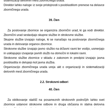
sistemizaciji delovnih mest zborničnega urada.
Direktor lahko naloge iz svoje pristojnosti s pooblastilom prenese na delavce
zborničnega urada.
39. člen
Za poslovanje zbornice se organizira zbornični urad, ki ga vodi direktor.
Zbornični urad sestavljajo skupne službe in strokovne službe.
Skupne službe izvajajo naloge, ki se nanašajo na poslovanje zborničnega
urada in delovanje organov zbornice.
Strokovne službe izvajajo javno službo na državni ravni ter vodijo, usmerjajo
in usklajujejo izvajanje javnih služb na območni in lokalni ravni.
Strokovne službe zbornice v skladu z zakonom in predpisi izvajajo javna
pooblastila in delujejo kot javna služba.
Organizacijo zborničnega urada ureja akt o organizaciji in sistematizaciji
delovnih mest zborničnega urada.
2.2. Strokovni odbori
40. člen
Za oblikovanje stališč na posameznih strokovnih področjih lahko svet
zbornice ustanovi strokovne odbore in druga občasna in stalna delovna