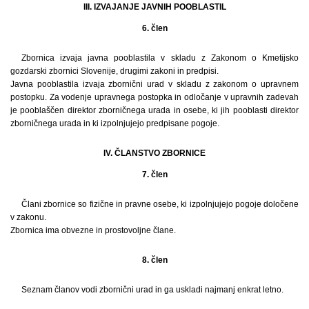
III. IZVAJANJE JAVNIH POOBLASTIL
6. člen
Zbornica izvaja javna pooblastila v skladu z Zakonom o Kmetijsko
gozdarski zbornici Slovenije, drugimi zakoni in predpisi.
Javna pooblastila izvaja zbornični urad v skladu z zakonom o upravnem
postopku. Za vodenje upravnega postopka in odločanje v upravnih zadevah
je pooblaščen direktor zborničnega urada in osebe, ki jih pooblasti direktor
zborničnega urada in ki izpolnjujejo predpisane pogoje.
IV. ČLANSTVO ZBORNICE
7. člen
Člani zbornice so fizične in pravne osebe, ki izpolnjujejo pogoje določene
v zakonu.
Zbornica ima obvezne in prostovoljne člane.
8. člen
Seznam članov vodi zbornični urad in ga uskladi najmanj enkrat letno.