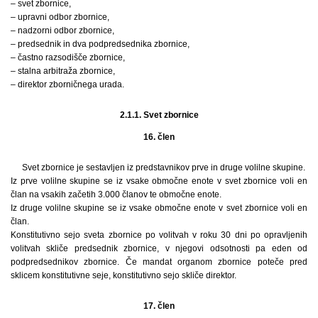
– svet zbornice,
– upravni odbor zbornice,
– nadzorni odbor zbornice,
– predsednik in dva podpredsednika zbornice,
– častno razsodišče zbornice,
– stalna arbitraža zbornice,
– direktor zborničnega urada.
2.1.1. Svet zbornice
16. člen
Svet zbornice je sestavljen iz predstavnikov prve in druge volilne skupine.
Iz prve volilne skupine se iz vsake območne enote v svet zbornice voli en
član na vsakih začetih 3.000 članov te območne enote.
Iz druge volilne skupine se iz vsake območne enote v svet zbornice voli en
član.
Konstitutivno sejo sveta zbornice po volitvah v roku 30 dni po opravljenih
volitvah skliče predsednik zbornice, v njegovi odsotnosti pa eden od
podpredsednikov zbornice. Če mandat organom zbornice poteče pred
sklicem konstitutivne seje, konstitutivno sejo skliče direktor.
17. člen