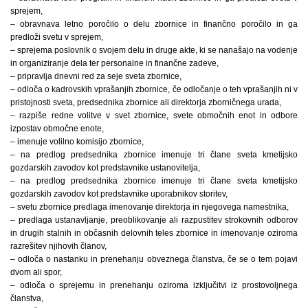
sprejem,
– obravnava letno poročilo o delu zbornice in finančno poročilo in ga
predloži svetu v sprejem,
– sprejema poslovnik o svojem delu in druge akte, ki se nanašajo na vodenje
in organiziranje dela ter personalne in finančne zadeve,
– pripravlja dnevni red za seje sveta zbornice,
– odloča o kadrovskih vprašanjih zbornice, če odločanje o teh vprašanjih ni v
pristojnosti sveta, predsednika zbornice ali direktorja zborničnega urada,
– razpiše redne volitve v svet zbornice, svete območnih enot in odbore
izpostav območne enote,
– imenuje volilno komisijo zbornice,
– na predlog predsednika zbornice imenuje tri člane sveta kmetijsko
gozdarskih zavodov kot predstavnike ustanovitelja,
– na predlog predsednika zbornice imenuje tri člane sveta kmetijsko
gozdarskih zavodov kot predstavnike uporabnikov storitev,
– svetu zbornice predlaga imenovanje direktorja in njegovega namestnika,
– predlaga ustanavljanje, preoblikovanje ali razpustitev strokovnih odborov
in drugih stalnih in občasnih delovnih teles zbornice in imenovanje oziroma
razrešitev njihovih članov,
– odloča o nastanku in prenehanju obveznega članstva, če se o tem pojavi
dvom ali spor,
– odloča o sprejemu in prenehanju oziroma izključitvi iz prostovoljnega
članstva,