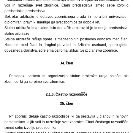
voli in razrešuje svet zbornice. Člani predsedstva izmed sebe izvolijo
predsednika predsedstva.
Sekretar arbitraže je delavec zborničnega urada in mora biti univerzitetni
diplomirani pravnik. Imenuje ga svet zbornice za dobo 4 let.
Stalna arbitraža ima stalno listo domačih arbitrov, ki jo imenuje predsedstvo
stalne arbitraže.
Stalna arbitraža rešuje spore iz medsebojnih poslovnih odnosov med člani
zbornice, med člani in drugimi pravnimi in fizičnimi osebami, spore glede
obveznega članstva, sprejema oziroma izključitve iz članstva zbornice.
34. člen
Postopek, sestavo in organizacijo stalne arbitraže ureja splošni akt
zbornice, ki ga sprejme svet zbornice.
2.1.6. Častno razsodišče
35. člen
Pri zbornici deluje častno razsodišče, ki ga sestavlja 5 članov in njihovih
namestnikov, ki jih voli in razrešuje svet zbornice. Člani častnega razsodišča
izmed sebe izvolijo predsednika.