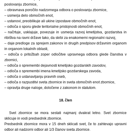
poslovanju zbornice,
– obravnava poročilo nadzornega odbora o poslovanju zbornice,
– usmerja delo območnih enot,
– ustanovi, preoblikuje ali ukine izpostave območnih enot,
– odloča o sporu glede teritorialne pristojnosti območnih enot,
– načrtuje, usklajuje, povezuje in usmerja razvoj kmetijstva, gozdarstva in
ribištva na ravni države tako, da skrbi za enakomerni regionalni razvoj,
– daje predloge za sprejem zakonov in drugih predpisov državnim organom
in organom lokalnih oblasti,
– odloča o pritožbah zoper odločitve upravnega odbora glede članstva v
zbornici,
– odloča o spremembi dejavnosti kmetijsko gozdarskih zavodov,
– odloča o spremembi imena kmetijsko gozdarskega zavoda,
– odloča o ustanavljanju pravnih oseb,
– odloča o razpustitvi sveta zbornice in sveta območnih enot zbornice,
– opravlja druge naloge, določene z zakonom in statutom.
18. člen
Svet zbornice se mora sestati najmanj dvakrat letno. Svet zbornice
sklicuje in vodi predsednik zbornice.
Predsednik zbornice mora v 15 dneh sklicati svet, če to zahtevajo upravni
odbor ali nadzorni odbor ali 1/3 članov sveta zbornice.