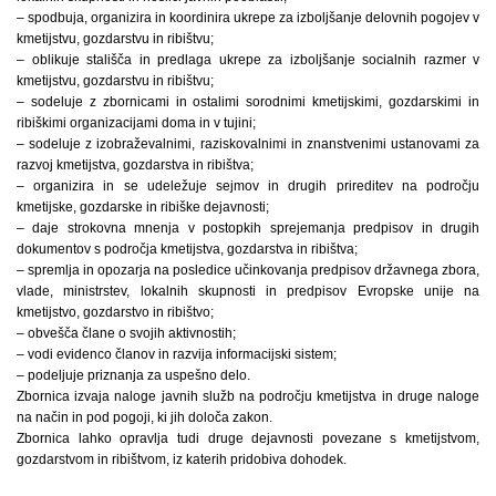
– spodbuja, organizira in koordinira ukrepe za izboljšanje delovnih pogojev v
kmetijstvu, gozdarstvu in ribištvu;
– oblikuje stališča in predlaga ukrepe za izboljšanje socialnih razmer v
kmetijstvu, gozdarstvu in ribištvu;
– sodeluje z zbornicami in ostalimi sorodnimi kmetijskimi, gozdarskimi in
ribiškimi organizacijami doma in v tujini;
– sodeluje z izobraževalnimi, raziskovalnimi in znanstvenimi ustanovami za
razvoj kmetijstva, gozdarstva in ribištva;
– organizira in se udeležuje sejmov in drugih prireditev na področju
kmetijske, gozdarske in ribiške dejavnosti;
– daje strokovna mnenja v postopkih sprejemanja predpisov in drugih
dokumentov s področja kmetijstva, gozdarstva in ribištva;
– spremlja in opozarja na posledice učinkovanja predpisov državnega zbora,
vlade, ministrstev, lokalnih skupnosti in predpisov Evropske unije na
kmetijstvo, gozdarstvo in ribištvo;
– obvešča člane o svojih aktivnostih;
– vodi evidenco članov in razvija informacijski sistem;
– podeljuje priznanja za uspešno delo.
Zbornica izvaja naloge javnih služb na področju kmetijstva in druge naloge
na način in pod pogoji, ki jih določa zakon.
Zbornica lahko opravlja tudi druge dejavnosti povezane s kmetijstvom,
gozdarstvom in ribištvom, iz katerih pridobiva dohodek.