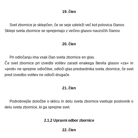
19. člen
Svet zbornice je sklepčen, če se seje udeleži več kot polovica članov.
Sklepi sveta zbornice se sprejemajo z večino glasov navzočih članov.
20. člen
Pri odločanju ima vsak član sveta zbornice en glas.
Če svet zbornice pri izvedbi volitev zaradi enakega števila glasov »za« in
»proti« ne sprejme odločitve, odloči glas predsednika sveta zbornice, če svet
pred izvedbo volitev ne odloči drugače.
21. člen
Podrobnejše določbe o sklicu in delu sveta zbornice vsebuje poslovnik o
delu sveta zbornice, ki ga sprejme svet.
2.1.2 Upravni odbor zbornice
22. člen