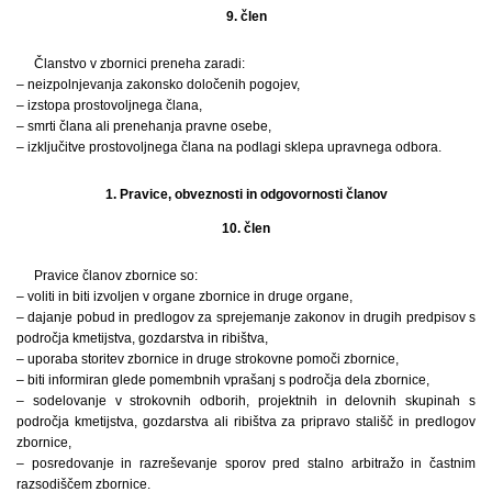
9. člen
Članstvo v zbornici preneha zaradi:
– neizpolnjevanja zakonsko določenih pogojev,
– izstopa prostovoljnega člana,
– smrti člana ali prenehanja pravne osebe,
– izključitve prostovoljnega člana na podlagi sklepa upravnega odbora.
1. Pravice, obveznosti in odgovornosti članov
10. člen
Pravice članov zbornice so:
– voliti in biti izvoljen v organe zbornice in druge organe,
– dajanje pobud in predlogov za sprejemanje zakonov in drugih predpisov s
področja kmetijstva, gozdarstva in ribištva,
– uporaba storitev zbornice in druge strokovne pomoči zbornice,
– biti informiran glede pomembnih vprašanj s področja dela zbornice,
– sodelovanje v strokovnih odborih, projektnih in delovnih skupinah s
področja kmetijstva, gozdarstva ali ribištva za pripravo stališč in predlogov
zbornice,
– posredovanje in razreševanje sporov pred stalno arbitražo in častnim
razsodiščem zbornice.