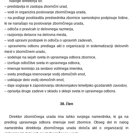
Naloge direktorja so:
– predstavlja in zastopa zbornični urad,
– vodi in organizira poslovanje zborničnega urada,
– na podlagi pooblastila predsednika zbornice samostojno podpisuje listine,
ki se nanašajo na poslovanje zborničnega urada,
– odloča o pravicah iz delovnega razmerja,
– razporeja delavce na delovna mesta,
– vodi upravni postopek in odloča o upravnih zadevah,
– upravnemu odboru predlaga akt o organizaciji in sistematizaciji delovnih
mest v zborničnem uradu,
– sodeluje na sejah sveta in upravnega odbora zbornice,
– izvršuje odločitve sveta in upravnega odbora,
– imenuje komisijo za sestavo volilnega imenika,
– svetu predlaga imenovanje vodij območnih enot,
– usklajuje delo vodij območnih enot,
– daje soglasje k zaposlovanju strokovnjakov kmetijsko gozdarskih zavodov,
– opravlja druge zadeve v skladu s sklepi sveta in upravnega odbora.
38. člen
Direktor zborničnega urada ima lahko svojega namestnika, ki ga na
predlog upravnega odbora imenuje svet zbornice. Obseg del in nalog
namestnika direktorja zborničnega urada določa akt o organizaciji in