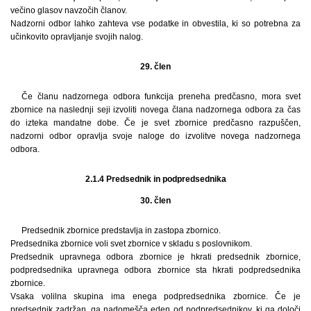
večino glasov navzočih članov.
Nadzorni odbor lahko zahteva vse podatke in obvestila, ki so potrebna za
učinkovito opravljanje svojih nalog.
29. člen
Če članu nadzornega odbora funkcija preneha predčasno, mora svet
zbornice na naslednji seji izvoliti novega člana nadzornega odbora za čas
do izteka mandatne dobe. Če je svet zbornice predčasno razpuščen,
nadzorni odbor opravlja svoje naloge do izvolitve novega nadzornega
odbora.
2.1.4 Predsednik in podpredsednika
30. člen
Predsednik zbornice predstavlja in zastopa zbornico.
Predsednika zbornice voli svet zbornice v skladu s poslovnikom.
Predsednik upravnega odbora zbornice je hkrati predsednik zbornice,
podpredsednika upravnega odbora zbornice sta hkrati podpredsednika
zbornice.
Vsaka volilna skupina ima enega podpredsednika zbornice. Če je
predsednik zadržan, ga nadomešča eden od podpredsednikov, ki ga določi