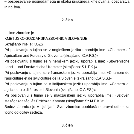
– pospeševanje gospodarnega in okolju prijaznega kmetovanja, gozdarstva
in ribištva.
2. člen
Ime zbornice je:
KMETIJSKO GOZDARSKA ZBORNICA SLOVENIJE.
Skrajšano ime je: KGZS
Pri poslovanju s tujino se v angleškem jeziku uporablja ime: »Chamber of
Agriculture and Forestry of Slovenia (skrajšano: C.A.F.S.)«
Pri poslovanju s tujino se v nemškem jeziku uporablja ime: »Slowenische
Land – und Forstwirtschaft Kammer (skrajšano: S.L.F.K.)«
Pri poslovanju s tujino se v francoskem jeziku uporablja ime: »Chambre de
l'agriculture et de sylviculture de la Slovenie (skrajšano: C.A.S.S.)«
Pri poslovanju s tujino se v italijanskem jeziku uporablja ime: »Camera di
agricoltura e di foreste di Slovenia (skrajšano: C.A.F.S.)«
Pri poslovanju s tujino se v madžarskem jeziku uporablja ime: »Szlovén
Mezőgazdasági és Erdészeti Kamara (skrajšano: Sz.M.E.K.)«.
Sedež zbornice je v Ljubljani. Svet zbornice pooblašča upravni odbor za
točno določitev sedeža.
3. člen