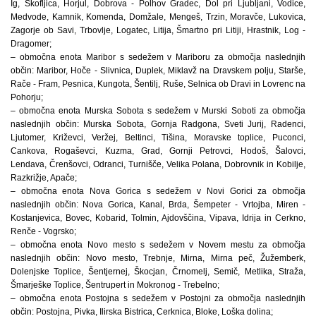
Ig, Škofljica, Horjul, Dobrova - Polhov Gradec, Dol pri Ljubljani, Vodice,
Medvode, Kamnik, Komenda, Domžale, Mengeš, Trzin, Moravče, Lukovica,
Zagorje ob Savi, Trbovlje, Logatec, Litija, Šmartno pri Litiji, Hrastnik, Log -
Dragomer;
– območna enota Maribor s sedežem v Mariboru za območja naslednjih
občin: Maribor, Hoče - Slivnica, Duplek, Miklavž na Dravskem polju, Starše,
Rače - Fram, Pesnica, Kungota, Šentilj, Ruše, Selnica ob Dravi in Lovrenc na
Pohorju;
– območna enota Murska Sobota s sedežem v Murski Soboti za območja
naslednjih občin: Murska Sobota, Gornja Radgona, Sveti Jurij, Radenci,
Ljutomer, Križevci, Veržej, Beltinci, Tišina, Moravske toplice, Puconci,
Cankova, Rogaševci, Kuzma, Grad, Gornji Petrovci, Hodoš, Šalovci,
Lendava, Črenšovci, Odranci, Turnišče, Velika Polana, Dobrovnik in Kobilje,
Razkrižje, Apače;
– območna enota Nova Gorica s sedežem v Novi Gorici za območja
naslednjih občin: Nova Gorica, Kanal, Brda, Šempeter - Vrtojba, Miren -
Kostanjevica, Bovec, Kobarid, Tolmin, Ajdovščina, Vipava, Idrija in Cerkno,
Renče - Vogrsko;
– območna enota Novo mesto s sedežem v Novem mestu za območja
naslednjih občin: Novo mesto, Trebnje, Mirna, Mirna peč, Žužemberk,
Dolenjske Toplice, Šentjernej, Škocjan, Črnomelj, Semič, Metlika, Straža,
Šmarješke Toplice, Šentrupert in Mokronog - Trebelno;
– območna enota Postojna s sedežem v Postojni za območja naslednjih
občin: Postojna, Pivka, Ilirska Bistrica, Cerknica, Bloke, Loška dolina;