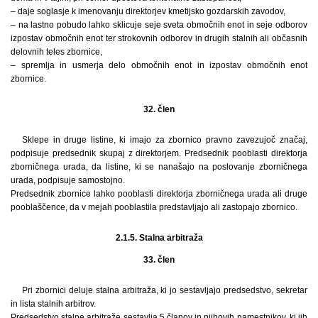
– daje soglasje k imenovanju direktorjev kmetijsko gozdarskih zavodov,
– na lastno pobudo lahko sklicuje seje sveta območnih enot in seje odborov
izpostav območnih enot ter strokovnih odborov in drugih stalnih ali občasnih
delovnih teles zbornice,
– spremlja in usmerja delo območnih enot in izpostav območnih enot
zbornice.
32. člen
Sklepe in druge listine, ki imajo za zbornico pravno zavezujoč značaj,
podpisuje predsednik skupaj z direktorjem. Predsednik pooblasti direktorja
zborničnega urada, da listine, ki se nanašajo na poslovanje zborničnega
urada, podpisuje samostojno.
Predsednik zbornice lahko pooblasti direktorja zborničnega urada ali druge
pooblaščence, da v mejah pooblastila predstavljajo ali zastopajo zbornico.
2.1.5. Stalna arbitraža
33. člen
Pri zbornici deluje stalna arbitraža, ki jo sestavljajo predsedstvo, sekretar
in lista stalnih arbitrov.
Predsedstvo stalne arbitraže sestavlja 5 članov in njihovih namestnikov, ki jih