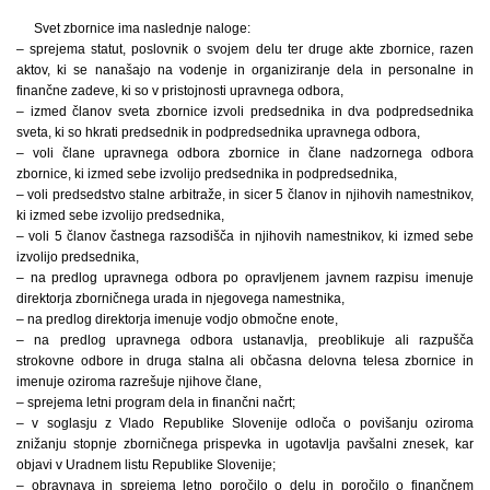
Svet zbornice ima naslednje naloge:
– sprejema statut, poslovnik o svojem delu ter druge akte zbornice, razen
aktov, ki se nanašajo na vodenje in organiziranje dela in personalne in
finančne zadeve, ki so v pristojnosti upravnega odbora,
– izmed članov sveta zbornice izvoli predsednika in dva podpredsednika
sveta, ki so hkrati predsednik in podpredsednika upravnega odbora,
– voli člane upravnega odbora zbornice in člane nadzornega odbora
zbornice, ki izmed sebe izvolijo predsednika in podpredsednika,
– voli predsedstvo stalne arbitraže, in sicer 5 članov in njihovih namestnikov,
ki izmed sebe izvolijo predsednika,
– voli 5 članov častnega razsodišča in njihovih namestnikov, ki izmed sebe
izvolijo predsednika,
– na predlog upravnega odbora po opravljenem javnem razpisu imenuje
direktorja zborničnega urada in njegovega namestnika,
– na predlog direktorja imenuje vodjo območne enote,
– na predlog upravnega odbora ustanavlja, preoblikuje ali razpušča
strokovne odbore in druga stalna ali občasna delovna telesa zbornice in
imenuje oziroma razrešuje njihove člane,
– sprejema letni program dela in finančni načrt;
– v soglasju z Vlado Republike Slovenije odloča o povišanju oziroma
znižanju stopnje zborničnega prispevka in ugotavlja pavšalni znesek, kar
objavi v Uradnem listu Republike Slovenije;
– obravnava in sprejema letno poročilo o delu in poročilo o finančnem