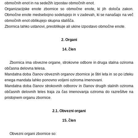
območnih enot in na sedežih izpostav območnih enot.
Organizacijske enote zbornice so območne enote, ki jih določa zakon.
Območne enote medsebojno sodelujejo in v zadevah, ki se nanašajo na več
območnih enot oblikujejo skupna stališča.
Zbornica lahko ustanovi, preoblikuje ali ukine izpostavo območne enote.
2. Organi
14. člen
Zbornica ima obvezne organe, strokovne odbore in druga stalna oziroma
občasna delovna telesa.
Mandatna doba članov obveznih organov zbornice je štiri leta in so po izteku
enega mandata lahko ponovno voljeni oziroma imenovani.
Mandatna doba članov strokovnih odborov in članov drugih stalnih oziroma
občasnih delovnih teles traja za čas imenovanja oziroma do razrešitve na
pristojnem organu zbornice.
2.1. Obvezni organi
15. člen
Obvezni organi zbornice so: