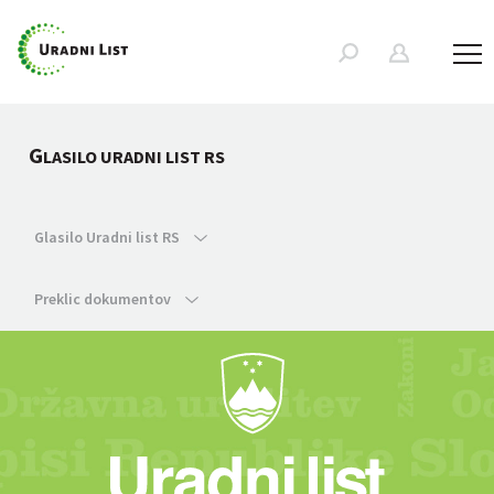
G
LASILO URADNI LIST RS
Glasilo Uradni list RS
Preklic dokumentov