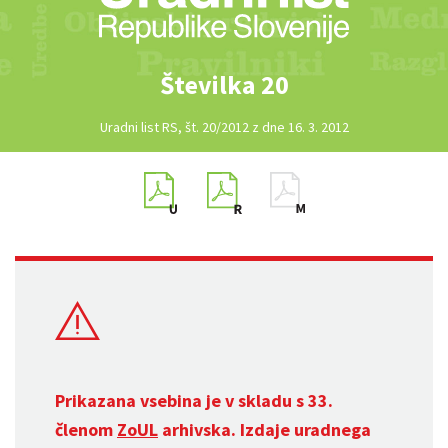
Številka 20
Uradni list RS, št. 20/2012 z dne 16. 3. 2012
Prikazana vsebina je v skladu s 33.
členom
ZoUL
arhivska. Izdaje uradnega