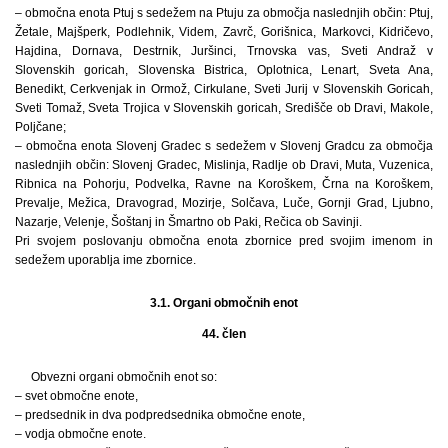
– območna enota Ptuj s sedežem na Ptuju za območja naslednjih občin: Ptuj,
Žetale, Majšperk, Podlehnik, Videm, Zavrč, Gorišnica, Markovci, Kidričevo,
Hajdina, Dornava, Destrnik, Juršinci, Trnovska vas, Sveti Andraž v
Slovenskih goricah, Slovenska Bistrica, Oplotnica, Lenart, Sveta Ana,
Benedikt, Cerkvenjak in Ormož, Cirkulane, Sveti Jurij v Slovenskih Goricah,
Sveti Tomaž, Sveta Trojica v Slovenskih goricah, Središče ob Dravi, Makole,
Poljčane;
– območna enota Slovenj Gradec s sedežem v Slovenj Gradcu za območja
naslednjih občin: Slovenj Gradec, Mislinja, Radlje ob Dravi, Muta, Vuzenica,
Ribnica na Pohorju, Podvelka, Ravne na Koroškem, Črna na Koroškem,
Prevalje, Mežica, Dravograd, Mozirje, Solčava, Luče, Gornji Grad, Ljubno,
Nazarje, Velenje, Šoštanj in Šmartno ob Paki, Rečica ob Savinji.
Pri svojem poslovanju območna enota zbornice pred svojim imenom in
sedežem uporablja ime zbornice.
3.1. Organi območnih enot
44. člen
Obvezni organi območnih enot so:
– svet območne enote,
– predsednik in dva podpredsednika območne enote,
– vodja območne enote.