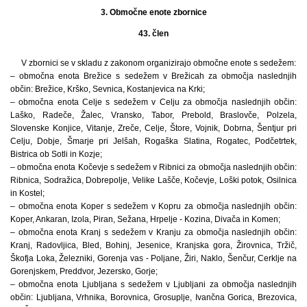
3. Območne enote zbornice
43. člen
V zbornici se v skladu z zakonom organizirajo območne enote s sedežem:
– območna enota Brežice s sedežem v Brežicah za območja naslednjih
občin: Brežice, Krško, Sevnica, Kostanjevica na Krki;
– območna enota Celje s sedežem v Celju za območja naslednjih občin:
Laško, Radeče, Žalec, Vransko, Tabor, Prebold, Braslovče, Polzela,
Slovenske Konjice, Vitanje, Zreče, Celje, Štore, Vojnik, Dobrna, Šentjur pri
Celju, Dobje, Šmarje pri Jelšah, Rogaška Slatina, Rogatec, Podčetrtek,
Bistrica ob Sotli in Kozje;
– območna enota Kočevje s sedežem v Ribnici za območja naslednjih občin:
Ribnica, Sodražica, Dobrepolje, Velike Lašče, Kočevje, Loški potok, Osilnica
in Kostel;
– območna enota Koper s sedežem v Kopru za območja naslednjih občin:
Koper, Ankaran, Izola, Piran, Sežana, Hrpelje - Kozina, Divača in Komen;
– območna enota Kranj s sedežem v Kranju za območja naslednjih občin:
Kranj, Radovljica, Bled, Bohinj, Jesenice, Kranjska gora, Žirovnica, Tržič,
Škofja Loka, Železniki, Gorenja vas - Poljane, Žiri, Naklo, Šenčur, Cerklje na
Gorenjskem, Preddvor, Jezersko, Gorje;
– območna enota Ljubljana s sedežem v Ljubljani za območja naslednjih
občin: Ljubljana, Vrhnika, Borovnica, Grosuplje, Ivančna Gorica, Brezovica,