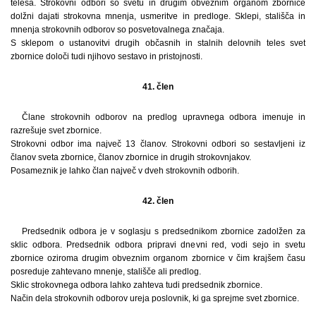
telesa. Strokovni odbori so svetu in drugim obveznim organom zbornice
dolžni dajati strokovna mnenja, usmeritve in predloge. Sklepi, stališča in
mnenja strokovnih odborov so posvetovalnega značaja.
S sklepom o ustanovitvi drugih občasnih in stalnih delovnih teles svet
zbornice določi tudi njihovo sestavo in pristojnosti.
41. člen
Člane strokovnih odborov na predlog upravnega odbora imenuje in
razrešuje svet zbornice.
Strokovni odbor ima največ 13 članov. Strokovni odbori so sestavljeni iz
članov sveta zbornice, članov zbornice in drugih strokovnjakov.
Posameznik je lahko član največ v dveh strokovnih odborih.
42. člen
Predsednik odbora je v soglasju s predsednikom zbornice zadolžen za
sklic odbora. Predsednik odbora pripravi dnevni red, vodi sejo in svetu
zbornice oziroma drugim obveznim organom zbornice v čim krajšem času
posreduje zahtevano mnenje, stališče ali predlog.
Sklic strokovnega odbora lahko zahteva tudi predsednik zbornice.
Način dela strokovnih odborov ureja poslovnik, ki ga sprejme svet zbornice.