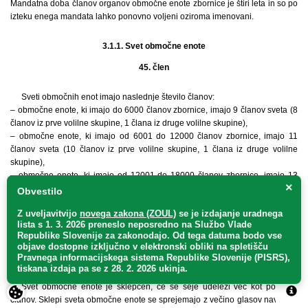
Mandatna doba članov organov območne enote zbornice je štiri leta in so po
izteku enega mandata lahko ponovno voljeni oziroma imenovani.
3.1.1. Svet območne enote
45. člen
Sveti območnih enot imajo naslednje število članov:
– območne enote, ki imajo do 6000 članov zbornice, imajo 9 članov sveta (8
članov iz prve volilne skupine, 1 člana iz druge volilne skupine),
– območne enote, ki imajo od 6001 do 12000 članov zbornice, imajo 11
članov sveta (10 članov iz prve volilne skupine, 1 člana iz druge volilne
skupine),
– območne enote, ki imajo od 12001 do 18000 članov zbornice, imajo 13
×
članov sveta (12 članov iz prve volilne skupine, 1 člana iz druge volilne
Obvestilo
skupine),
Z uveljavitvijo
novega zakona (ZOUL)
se je
izdajanje uradnega
– območne enote, ki imajo nad 18000 članov zbornice, imajo 15 članov sveta
lista s 1. 3. 2026 preneslo
neposredno
na Službo Vlade
(14 članov iz prve volilne skupine, 1 člana iz druge volilne skupine).
Republike Slovenije za zakonodajo
. Od tega datuma bodo vse
objave dostopne izključno v elektronski obliki na spletišču
Pravnega informacijskega sistema Republike Slovenije (PISRS),
46. člen
tiskana izdaja pa se z 28. 2. 2026 ukinja.
Svet območne enote je sklepčen, če se seje udeleži več kot polovica
članov. Sklepi sveta območne enote se sprejemajo z večino glasov navzočih