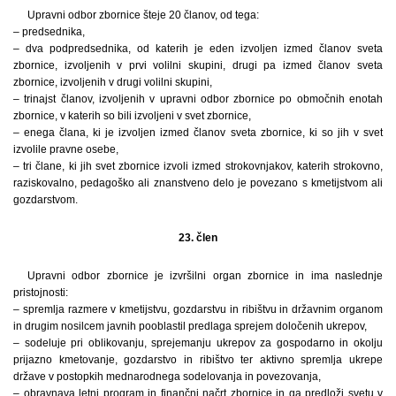
Upravni odbor zbornice šteje 20 članov, od tega:
– predsednika,
– dva podpredsednika, od katerih je eden izvoljen izmed članov sveta
zbornice, izvoljenih v prvi volilni skupini, drugi pa izmed članov sveta
zbornice, izvoljenih v drugi volilni skupini,
– trinajst članov, izvoljenih v upravni odbor zbornice po območnih enotah
zbornice, v katerih so bili izvoljeni v svet zbornice,
– enega člana, ki je izvoljen izmed članov sveta zbornice, ki so jih v svet
izvolile pravne osebe,
– tri člane, ki jih svet zbornice izvoli izmed strokovnjakov, katerih strokovno,
raziskovalno, pedagoško ali znanstveno delo je povezano s kmetijstvom ali
gozdarstvom.
23. člen
Upravni odbor zbornice je izvršilni organ zbornice in ima naslednje
pristojnosti:
– spremlja razmere v kmetijstvu, gozdarstvu in ribištvu in državnim organom
in drugim nosilcem javnih pooblastil predlaga sprejem določenih ukrepov,
– sodeluje pri oblikovanju, sprejemanju ukrepov za gospodarno in okolju
prijazno kmetovanje, gozdarstvo in ribištvo ter aktivno spremlja ukrepe
države v postopkih mednarodnega sodelovanja in povezovanja,
– obravnava letni program in finančni načrt zbornice in ga predloži svetu v