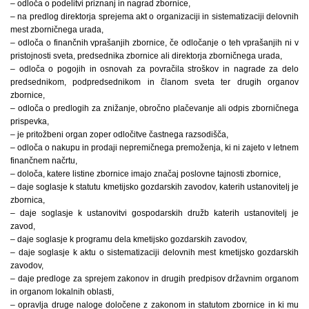
– odloča o podelitvi priznanj in nagrad zbornice,
– na predlog direktorja sprejema akt o organizaciji in sistematizaciji delovnih
mest zborničnega urada,
– odloča o finančnih vprašanjih zbornice, če odločanje o teh vprašanjih ni v
pristojnosti sveta, predsednika zbornice ali direktorja zborničnega urada,
– odloča o pogojih in osnovah za povračila stroškov in nagrade za delo
predsednikom, podpredsednikom in članom sveta ter drugih organov
zbornice,
– odloča o predlogih za znižanje, obročno plačevanje ali odpis zborničnega
prispevka,
– je pritožbeni organ zoper odločitve častnega razsodišča,
– odloča o nakupu in prodaji nepremičnega premoženja, ki ni zajeto v letnem
finančnem načrtu,
– določa, katere listine zbornice imajo značaj poslovne tajnosti zbornice,
– daje soglasje k statutu kmetijsko gozdarskih zavodov, katerih ustanovitelj je
zbornica,
– daje soglasje k ustanovitvi gospodarskih družb katerih ustanovitelj je
zavod,
– daje soglasje k programu dela kmetijsko gozdarskih zavodov,
– daje soglasje k aktu o sistematizaciji delovnih mest kmetijsko gozdarskih
zavodov,
– daje predloge za sprejem zakonov in drugih predpisov državnim organom
in organom lokalnih oblasti,
– opravlja druge naloge določene z zakonom in statutom zbornice in ki mu