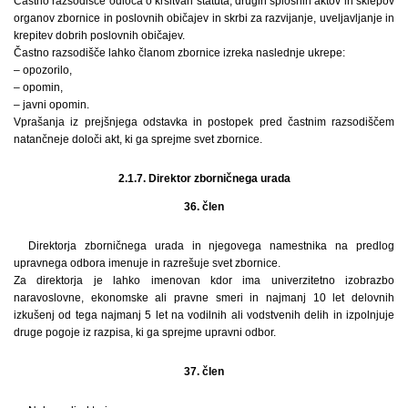
Častno razsodišče odloča o kršitvah statuta, drugih splošnih aktov in sklepov
organov zbornice in poslovnih običajev in skrbi za razvijanje, uveljavljanje in
krepitev dobrih poslovnih običajev.
Častno razsodišče lahko članom zbornice izreka naslednje ukrepe:
– opozorilo,
– opomin,
– javni opomin.
Vprašanja iz prejšnjega odstavka in postopek pred častnim razsodiščem
natančneje določi akt, ki ga sprejme svet zbornice.
2.1.7. Direktor zborničnega urada
36. člen
Direktorja zborničnega urada in njegovega namestnika na predlog
upravnega odbora imenuje in razrešuje svet zbornice.
Za direktorja je lahko imenovan kdor ima univerzitetno izobrazbo
naravoslovne, ekonomske ali pravne smeri in najmanj 10 let delovnih
izkušenj od tega najmanj 5 let na vodilnih ali vodstvenih delih in izpolnjuje
druge pogoje iz razpisa, ki ga sprejme upravni odbor.
37. člen