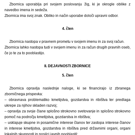
Zbornica uporablja pri svojem poslovanju žig, ki je okrogle oblike z
navedbo imena in sedeža.
Zbornica ima svoj znak. Obliko in način uporabe določi upravni odbor.
4. člen
Zbornica nastopa v pravnem prometu v svojem imenu in za svoj račun.
Zbornica lahko nastopa tudi v svojem imenu in za račun drugih pravnih oseb,
če jo te za to pooblastijo.
II. DEJAVNOSTI ZBORNICE
5. člen
Zbornica opravlja naslednje naloge, ki se financirajo iz zbranega
zborničnega prispevka:
– obravnava problematiko kmetijstva, gozdarstva in ribištva ter predlaga
ukrepe za njihov skladen razvoj;
– opravlja za svoje člane splošno strokovno svetovanje in splošno strokovno
pomoč na področju kmetijstva, gozdarstva in ribištva;
– usklajuje skupne in posamične interese članov ter zastopa interese članov
in interese kmetijstva, gozdarstva in ribištva pred državnimi organi, organi
lokalnih skupnosti in nosilci javnih pooblastil;