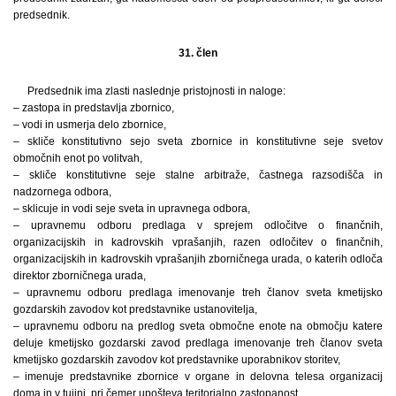
predsednik.
31. člen
Predsednik ima zlasti naslednje pristojnosti in naloge:
– zastopa in predstavlja zbornico,
– vodi in usmerja delo zbornice,
– skliče konstitutivno sejo sveta zbornice in konstitutivne seje svetov
območnih enot po volitvah,
– skliče konstitutivne seje stalne arbitraže, častnega razsodišča in
nadzornega odbora,
– sklicuje in vodi seje sveta in upravnega odbora,
– upravnemu odboru predlaga v sprejem odločitve o finančnih,
organizacijskih in kadrovskih vprašanjih, razen odločitev o finančnih,
organizacijskih in kadrovskih vprašanjih zborničnega urada, o katerih odloča
direktor zborničnega urada,
– upravnemu odboru predlaga imenovanje treh članov sveta kmetijsko
gozdarskih zavodov kot predstavnike ustanovitelja,
– upravnemu odboru na predlog sveta območne enote na območju katere
deluje kmetijsko gozdarski zavod predlaga imenovanje treh članov sveta
kmetijsko gozdarskih zavodov kot predstavnike uporabnikov storitev,
– imenuje predstavnike zbornice v organe in delovna telesa organizacij
doma in v tujini, pri čemer upošteva teritorialno zastopanost,