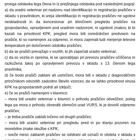
prvega odstavka tega člena in iz prejšnjega odstavka pod naslednjimi pogoji:
a) da uradni veterinar pri nadzoru nad identifikacijo in registracijo prašičev v
skladu s pravilnikom, ki ureja identifikacijo in registracijo prašičev ne ugotovi
neskladnosti in da koncesionar pri kliničnem pregledu prašičev na
gospodarstvu, opravljenem pod uradnim nadzorom, ni ugotovil znakov, ki bi
kazali na prisotnost KPK; pregled mora biti osredotočen predvsem na
prašiče, ki so namenjeni za odpremo, in mora zajemati tudi merjenje telesne
temperature pri določenem odstotku prašičev;
b) da se prašiči prevažajo v vozilih, ki jih zapečati uradni veterinar;
c) da so vozila in oprema, ki se uporabljajo pri prevozu prašičev očiščena in
razkužena takoj po opravljenem prevozu v skladu s 13. členom tega
pravilnika;
d) če bodo prašiči zaklani ali usmrčeni, mora biti v skladu z diagnostičnim
priročnikom odvzetih zadostno število vzorcev, da se lahko prisotnost virusa
KPK na gospodarstvih potrdi ali izključi;
e) če so prašiči namenjeni v klavnico:
– mora biti uradni veterinar v klavnici o prihodu prašičev obveščen, poleg
tega pa mora o prihodu obvestiti območni urad VURS, ki je dovolil odpremo
prašičev;
– je treba prašiče zaklati ločeno od drugih prašičev;
– mora biti uradni veterinar pri pregledu pred in po klanju pozoren na
morebitne znake okužbe s KPK;
– sveže meso zaklanih prašičev se odstrani ali označi in obdela v skladu s