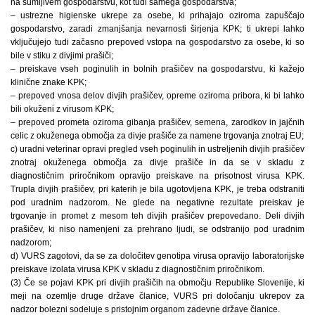
na sumljivem gospodarstvu, kot tudi samega gospodarstva;
– ustrezne higienske ukrepe za osebe, ki prihajajo oziroma zapuščajo
gospodarstvo, zaradi zmanjšanja nevarnosti širjenja KPK; ti ukrepi lahko
vključujejo tudi začasno prepoved vstopa na gospodarstvo za osebe, ki so
bile v stiku z divjimi prašiči;
– preiskave vseh poginulih in bolnih prašičev na gospodarstvu, ki kažejo
klinične znake KPK;
– prepoved vnosa delov divjih prašičev, opreme oziroma pribora, ki bi lahko
bili okuženi z virusom KPK;
– prepoved prometa oziroma gibanja prašičev, semena, zarodkov in jajčnih
celic z okuženega območja za divje prašiče za namene trgovanja znotraj EU;
c) uradni veterinar opravi pregled vseh poginulih in ustreljenih divjih prašičev
znotraj okuženega območja za divje prašiče in da se v skladu z
diagnostičnim priročnikom opravijo preiskave na prisotnost virusa KPK.
Trupla divjih prašičev, pri katerih je bila ugotovljena KPK, je treba odstraniti
pod uradnim nadzorom. Ne glede na negativne rezultate preiskav je
trgovanje in promet z mesom teh divjih prašičev prepovedano. Deli divjih
prašičev, ki niso namenjeni za prehrano ljudi, se odstranijo pod uradnim
nadzorom;
d) VURS zagotovi, da se za določitev genotipa virusa opravijo laboratorijske
preiskave izolata virusa KPK v skladu z diagnostičnim priročnikom.
(3) Če se pojavi KPK pri divjih prašičih na območju Republike Slovenije, ki
meji na ozemlje druge države članice, VURS pri določanju ukrepov za
nadzor bolezni sodeluje s pristojnim organom zadevne države članice.