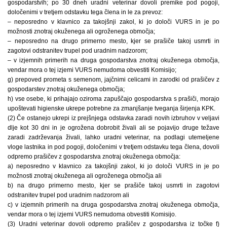
gospodarstvih; po 30 dneh uradni veterinar dovoli premike pod pogoji,
določenimi v tretjem odstavku tega člena in le za prevoz:
– neposredno v klavnico za takojšnji zakol, ki jo določi VURS in je po
možnosti znotraj okuženega ali ogroženega območja;
– neposredno na drugo primerno mesto, kjer se prašiče takoj usmrti in
zagotovi odstranitev trupel pod uradnim nadzorom;
– v izjemnih primerih na druga gospodarstva znotraj okuženega območja,
vendar mora o tej izjemi VURS nemudoma obvestiti Komisijo;
g) prepoved prometa s semenom, jajčnimi celicami in zarodki od prašičev z
gospodarstev znotraj okuženega območja;
h) vse osebe, ki prihajajo oziroma zapuščajo gospodarstva s prašiči, morajo
upoštevati higienske ukrepe potrebne za zmanjšanje tveganja širjenja KPK.
(2) Če ostanejo ukrepi iz prejšnjega odstavka zaradi novih izbruhov v veljavi
dlje kot 30 dni in je ogrožena dobrobit živali ali se pojavijo druge težave
zaradi zadrževanja živali, lahko uradni veterinar, na podlagi utemeljene
vloge lastnika in pod pogoji, določenimi v tretjem odstavku tega člena, dovoli
odpremo prašičev z gospodarstva znotraj okuženega območja:
a) neposredno v klavnico za takojšnji zakol, ki jo določi VURS in je po
možnosti znotraj okuženega ali ogroženega območja ali
b) na drugo primerno mesto, kjer se prašiče takoj usmrti in zagotovi
odstranitev trupel pod uradnim nadzorom ali
c) v izjemnih primerih na druga gospodarstva znotraj okuženega območja,
vendar mora o tej izjemi VURS nemudoma obvestiti Komisijo.
(3) Uradni veterinar dovoli odpremo prašičev z gospodarstva iz točke f)