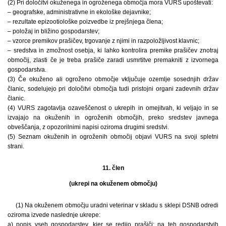
(2) Pri določitvi okuženega in ogroženega območja mora VURS upoštevati:
– geografske, administrativne in ekološke dejavnike;
– rezultate epizootiološke poizvedbe iz prejšnjega člena;
– položaj in bližino gospodarstev;
– vzorce premikov prašičev, trgovanje z njimi in razpoložljivost klavnic;
– sredstva in zmožnost osebja, ki lahko kontrolira premike prašičev znotraj
območij, zlasti če je treba prašiče zaradi usmrtitve premakniti z izvornega
gospodarstva.
(3) Če okuženo ali ogroženo območje vključuje ozemlje sosednjih držav
članic, sodelujejo pri določitvi območja tudi pristojni organi zadevnih držav
članic.
(4) VURS zagotavlja ozaveščenost o ukrepih in omejitvah, ki veljajo in se
izvajajo na okuženih in ogroženih območjih, preko sredstev javnega
obveščanja, z opozorilnimi napisi oziroma drugimi sredstvi.
(5) Seznam okuženih in ogroženih območij objavi VURS na svoji spletni
strani.
11. člen
(ukrepi na okuženem območju)
(1) Na okuženem območju uradni veterinar v skladu s sklepi DSNB odredi
oziroma izvede naslednje ukrepe:
a) popis vseh gospodarstev, kjer se redijo prašiči; na teh gospodarstvih