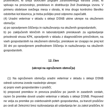
pravilnikom, ki ureja določitev pogojev zdravstvenega varstva živali, ki
vplivajo na proizvodnjo, predelavo in distribucijo živil živalskega izvora. V
primeru obdelave svežega mesa v obratu, ki ima drugo kontrolno številko
odobritve kot klavnica, je treba pošiljko pred odpremo zapečatiti.
(4) Uradni veterinar v skladu s sklepi DSNB ukine ukrepe na okuženem
območju:
a) po opravljenem čiščenju in razkuževanju na okuženih gospodarstvih;
b) po zaključenih kliničnih in laboratorijskih preiskavah za ugotavljanje
prisotnosti virusa KPK, opravljenih v skladu z diagnostičnim priročnikom, na
vseh gospodarstvih na okuženem območju; preiskave se izvajajo ne prej kot
30 dni po opravljenem predhodnem čiščenju in razkuževanju na okuženih
gospodarstvih.
12. člen
(ukrepi na ogroženem območju)
(1) Na ogroženem območju uradni veterinar v skladu s sklepi DSNB
odredi oziroma izvede naslednje ukrepe:
a) popis vseh gospodarstev s prašiči;
b) prepoved premikov in prevoza prašičev po javnih in zasebnih cestah,
razen če premike dovoli uradni veterinar v skladu s sklepi DSNB. Prepoved
ne velja za premike po oskrbovalnih poteh gospodarstva, za tranzit prašičev
po cesti ali železnici brez raztovarjanja ali ustavljanja ter za zakol prašičev, ki