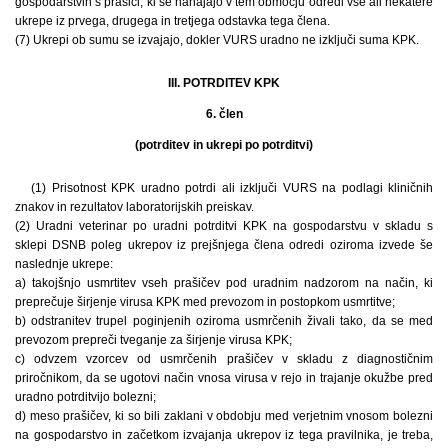
gospodarstvih s prašiči, ki se nahajajo v tem območju odredi vse ali nekatere
ukrepe iz prvega, drugega in tretjega odstavka tega člena.
(7) Ukrepi ob sumu se izvajajo, dokler VURS uradno ne izključi suma KPK.
III. POTRDITEV KPK
6. člen
(potrditev in ukrepi po potrditvi)
(1) Prisotnost KPK uradno potrdi ali izključi VURS na podlagi kliničnih
znakov in rezultatov laboratorijskih preiskav.
(2) Uradni veterinar po uradni potrditvi KPK na gospodarstvu v skladu s
sklepi DSNB poleg ukrepov iz prejšnjega člena odredi oziroma izvede še
naslednje ukrepe:
a) takojšnjo usmrtitev vseh prašičev pod uradnim nadzorom na način, ki
preprečuje širjenje virusa KPK med prevozom in postopkom usmrtitve;
b) odstranitev trupel poginjenih oziroma usmrčenih živali tako, da se med
prevozom prepreči tveganje za širjenje virusa KPK;
c) odvzem vzorcev od usmrčenih prašičev v skladu z diagnostičnim
priročnikom, da se ugotovi način vnosa virusa v rejo in trajanje okužbe pred
uradno potrditvijo bolezni;
d) meso prašičev, ki so bili zaklani v obdobju med verjetnim vnosom bolezni
na gospodarstvo in začetkom izvajanja ukrepov iz tega pravilnika, je treba,