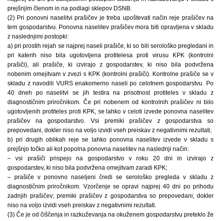
prejšnjim členom in na podlagi sklepov DSNB.
(2) Pri ponovni naselitvi prašičev je treba upoštevati način reje prašičev na
tem gospodarstvu. Ponovna naselitev prašičev mora biti opravljena v skladu
z naslednjimi postopki:
a) pri prostih rejah se najprej naseli prašiče, ki so bili serološko pregledani in
pri katerih niso bila ugotovljena protitelesa proti virusu KPK (kontrolni
prašiči), ali prašiče, ki izvirajo z gospodarstev, ki niso bila podvržena
nobenim omejitvam v zvezi s KPK (kontrolni prašiči). Kontrolne prašiče se v
skladu z navodili VURS enakomerno naseli po celotnem gospodarstvu. Po
40 dneh po naselitvi se jih testira na prisotnost protiteles v skladu z
diagnostičnim priročnikom. Če pri nobenem od kontrolnih prašičev ni bilo
ugotovljenih protiteles proti KPK, se lahko v celoti izvede ponovna naselitev
prašičev na gospodarstvo. Vsi premiki prašičev z gospodarstva so
prepovedani, dokler niso na voljo izvidi vseh preiskav z negativnimi rezultati;
b) pri drugih oblikah reje se lahko ponovna naselitev izvede v skladu s
prejšnjo točko ali kot popolna ponovna naselitev na naslednji način:
– vsi prašiči prispejo na gospodarstvo v roku 20 dni in izvirajo z
gospodarstev, ki niso bila podvržena omejitvam zaradi KPK;
– prašiče v ponovno naseljeni čredi se serološko pregleda v skladu z
diagnostičnim priročnikom. Vzorčenje se opravi najprej 40 dni po prihodu
zadnjih prašičev; premiki prašičev z gospodarstva so prepovedani, dokler
niso na voljo izvidi vseh preiskav z negativnimi rezultati.
(3) Če je od čiščenja in razkuževanja na okuženem gospodarstvu preteklo že