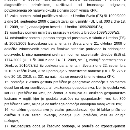
diagnostičnim priročnikom, razlikovati od imunskega odgovora,
povzročenega ob naravni okužbi z divjim tipom virusa KPK;
12. zakol pomeni zakol prašičev v skladu z Uredbo Sveta (ES) št. 1099/2009
z dne 24. septembra 2009 o zaščiti živali pri usmrtitvi (UL L št. 303 z dne 18.
11. 2009, str. 1; v nadaljnjem besedilu: Uredba 1099/2009/ES);
13. usmrtitev pomeni usmrtitev prašičev v skladu z Uredbo 1099/2009/ES;
14. odstranitev pomeni uporabo enega od postopkov v skladu z Uredbo (ES)
št. 1069/2009 Evropskega parlamenta in Sveta z dne 21. oktobra 2009 o
določitvi zdravstvenih pravil za živalske stranske proizvode in pridobljene
proizvode, ki niso namenjeni prehrani ljudi, ter razveljavitvi Uredbe (ES) št.
1774/2002 (UL L št. 300 z dne 14. 11. 2009, str. 1), zadnjič spremenjeno z
Direktivo 2010/63/EU Evropskega parlamenta in Sveta z dne 22. septembra
2010 o zaščiti živali, ki se uporabljajo v znanstvene namene (UL L št. 276 z
dne 20. 10. 2010, str. 33), na način, da se prepreči širjenje virusa KPK;
15. območje z visoko gostoto prašičev je geografsko območje s polmerom
deset km okrog sumljivega ali okuženega gospodarstva, kjer je gostota več
kot 800 prašičev na km2, pri čemer je sumljivo ali okuženo gospodarstvo
locirano v regiji, kjer je gostota prašičev na gospodarstvih več kot 300
prašičev na km2, ali pa je od takšnega območja oddaljeno manj kot 20 km;
16. kontaktno gospodarstvo je vsako gospodarstvo, kjer bi lahko prišlo do
okužbe s KPK zaradi lokacije, gibanja ljudi, prašičev, vozil ali drugih
razlogov;
17. inkubacijska doba je časovno obdobje, ki preteče od izpostavljenosti