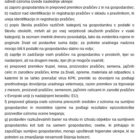
odredi oziroma izvede naslednje ukrepe:
a) zaporo gospodarstva in prepoved premikov prašičev z in na gospodarstvo;
b) nadzor nad identifikacijo in registracijo prašičev v skladu s pravilnikom, ki
ureja identifikacijo in registracijo prašičev;
c) popis števila prašičev različnih kategorij na gospodarstvu s podatki o
številu obolelih, mrtvih ali po vsej verjetnosti okuženih prašičev v vsaki
kategoriji; ta seznam imetnik dnevno posodablja, tako da evidentira rojene in
poginule živali od postavitve suma dalje; za potrebe uradnega nadzora
morajo biti ti podatki na gospodarstvu stalno na voljo;
d) zaprtje in zadržanje vseh prašičev na gospodarstvu v prostorih, kjer so
nastanjeni, ali na drugem mestu, kjer jih je mogoče osamiti;
e) prepoved premikov trupel, mesa, proizvodov prašičev, semena, jajčnih
celic in zarodkov prašičev, krme za živali, opreme, materiala ali odpadkov, s
katerimi bi se lahko prenašal virus KPK; premiki so dovoljeni na podlagi
predhodnega dovoljenja uradnega veterinarja, razen premikov za trgovanje
z mesom, proizvodi prašičev, semenom, jajčnimi celicami in zarodki prašičev
v Evropski uniji (v nadaljnjem besedilu: EU);
f) prepoved gibanja oseb oziroma prevoznih sredstev z oziroma na sumljivo
gospodarstvo in morebitne izjeme na podlagi rezultatov epizootiološke
poizvedbe oziroma ocene tveganja;
g) postavitev razkuževalnih barier na vhodu in izhodu objektov na sumljivem
gospodarstvu kot tudi na samem gospodarstvu; osebe, ki prihajajo in
zapuščajo sumljivo gospodarstvo, morajo upoštevati higienske ukrepe, ki so
potrebni za zmanjšanje nevarnosti širjenja bolezni;