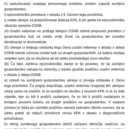
h) razkuževanje vsakega prevoznega sredstva, preden zapusti sumljivo
gospodarstvo;
i) epizootiološko preiskavo v skladu z 9. členom tega pravilnika;
j) ostale ukrepe za preprečevanje širjenja KPK, ki jih glede na epizootiološko
situacijo sprejme DSNB.
(4) Uradni veterinar na podlagi sklepov DSNB odredi prepoved premikov z
gospodarstva tudi za ostale vrste živali na gospodarstvu ter izvedbo
deratizacije in dezinsekcije.
(5) Ukrepe iz tretjega odstavka tega člena uradni veterinar v skladu s sklepi
DSNB odredi oziroma izvede tudi na drugih gospodarstvih, za katera obstaja
verjeten sum, da so okužena ali da lahko predstavljajo izvor okužbe.
(6) Če tako zahteva epizootiološko stanje in še posebej, če se sumljivo
gospodarstvo nahaja na območju z visoko gostoto prašičev, uradni veterinar
v skladu s sklepi DSNB:
a) odredi na sumljivem gospodarstvu ukrepe iz prvega odstavka 6. člena
tega pravilnika. Če pogoji dopuščajo, uradni veterinar izvajanje teh ukrepov
omeji samo na prašiče, ki so sumljivi na okužbo z virusom KPK in le za tiste
objekte, kjer so bili ti prašiči nastanjeni, če so bili ti prašiči nastanjeni in
krmljeni povsem ločeno od drugih prašičev na gospodarstvu. V vsakem
primeru je treba po usmrtitvi prašičev odvzeti zadostno število vzorcev, da se
lahko potrdi ali izključi prisotnost virusa KPK v skladu z diagnostičnim
priročnikom;
b) okrog sumljivega gospodarstva določi začasno območje nadzora; na