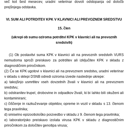
več kot šest mesecev, uradni veterinar dovoli odstopanja od določb
prejšnjega odstavka.
VI. SUM ALI POTRDITEV KPK V KLAVNICI ALI PREVOZNEM SREDSTVU
15. člen
(ukrepi ob sumu oziroma potrditvi KPK v klavnici ali na prevoznih
sredstvih)
(1) Ob postavitvi suma KPK v klavnici ali na prevoznih sredstvih VURS
nemudoma sproži preiskavo za potrditev ali izključitev KPK v skladu z
diagnostičnim priročnikom.
(2) Če se KPK ugotovi v klavnici ali na prevoznem sredstvu, uradni veterinar
v skladu s sklepi DSNB odredi oziroma izvede naslednje ukrepe:
a) takojšnjo usmrtitev vseh dovzetnih živali v klavnici ali na prevoznem
sredstvu;
b) odstranitev trupel, drobovine in odpadkov živali, ki bi lahko bili okuženi ali
kontaminirani;
c) čiščenje in razkuževanje objektov, opreme in vozil v skladu s 13. členom
tega pravilnika;
d) smiselno epizootiološko poizvedbo v skladu z 9. členom tega pravilnika;
e) laboratorijsko preiskavo izolata virusa KPK v skladu z diagnostičnim
priročnikom za določitev genotipa virusa;