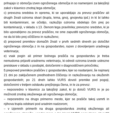
prihajajo iz območja izven ogroženega območja in so namenjeni za takojšnji
zakol v klavnico znotraj tega območja;
c) prevozna sredstva in oprema, ki se uporabljajo za prevoz prašičev ali
drugih živali oziroma stvari (trupla, krma, gnoj, gnojevka ipd.) in ki bi lahko
bili kontaminirani, se očistijo, razkužijo oziroma obdelajo čim prej po
kontaminaciji, v skladu s 13. členom tega pravilnika; prevozno sredstvo, ki je
bilo uporabljeno za prevoz prašičev, ne sme zapustiti ogroženega območja,
ne da bi bilo prej očiščeno in razkuženo;
d) prepoved premikov domačih živali v prvih sedmih dnevih po določitvi
ogroženega območja z in na gospodarstvo, razen z dovoljenjem uradnega
veterinarja;
e) vsak pogin ali primer bolnega prašiča na gospodarstvu je treba
nemudoma prijaviti uradnemu veterinarju, ki odredi oziroma izvede ustrezne
preiskave v skladu s postopki, določenimi v diagnostičnem priročniku;
f) prepoved premikov prašičev z gospodarstev, kjer so nastanjeni, še najmanj
21 dni po zaključenem predhodnem čiščenju in razkuževanju na okuženih
gospodarstvih; po 21 dneh lahko VURS dovoli premike pod pogoji,
določenimi v tretjem odstavku prejšnjega člena, in le za prevoz:
– neposredno v klavnico za takojšnji zakol, ki jo določi VURS in je po
možnosti znotraj okuženega ali ogroženega območja;
– neposredno na drugo primerno mesto, kjer se prašiče takoj usmrti in
njihova trupla odstrani pod uradnim nadzorom;
– v izjemnih primerih na druga gospodarstva znotraj okuženega ali