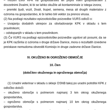
– možen izvor KPK na gospodarstvu ter popis vseh gospodarstev z
dovzetnimi živalmi, ki bi se lahko okužile ali kontaminirale iz istega izvora;
– premiki ljudi, vozil, živali, trupel, semena, mesa ali drugih materialov z
oziroma na gospodarstvo, ki bi lahko bili vektor za prenos virusa.
(2) Na podlagi rezultatov epizootiološke poizvedbe VURS odloči o:
– izvajanju dodatnih ukrepov za obvladovanje KPK v skladu s tem
pravilnikom;
– odstopanjih v skladu s tem pravilnikom.
(3) Če VURS na podlagi epizootiološke poizvedbe ugotovi ali posumi, da se
je KPK razširila iz oziroma v druge države članice, mora o rezultatih izvedene
preiskave nemudoma obvestiti Komisijo in druge zadevne države članice.
IV. OKUŽENO IN OGROŽENO OBMOČJE
10. člen
(določitev okuženega in ogroženega območja)
(1) Uradni veterinar v skladu s sklepi DSNB takoj po uradni potrditvi KPK z
odločbo določi:
– okuženo območje s polmerom najmanj 3 km okrog okuženega
gospodarstva,
– ogroženo območje s polmerom najmanj 10 km okrog okuženega
gospodarstva.