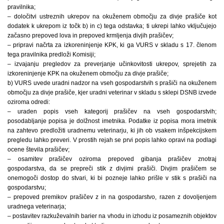
pravilnika;
– določitvi ustreznih ukrepov na okuženem območju za divje prašiče kot
dodatek k ukrepom iz točk b) in c) tega odstavka; ti ukrepi lahko vključujejo
začasno prepoved lova in prepoved krmljenja divjih prašičev;
– pripravi načrta za izkoreninjenje KPK, ki ga VURS v skladu s 17. členom
tega pravilnika predloži Komisiji;
– izvajanju pregledov za preverjanje učinkovitosti ukrepov, sprejetih za
izkoreninjenje KPK na okuženem območju za divje prašiče;
b) VURS uvede uradni nadzor na vseh gospodarstvih s prašiči na okuženem
območju za divje prašiče, kjer uradni veterinar v skladu s sklepi DSNB izvede
oziroma odredi:
– uraden popis vseh kategorij prašičev na vseh gospodarstvih;
posodabljanje popisa je dolžnost imetnika. Podatke iz popisa mora imetnik
na zahtevo predložiti uradnemu veterinarju, ki jih ob vsakem inšpekcijskem
pregledu lahko preveri. V prostih rejah se prvi popis lahko opravi na podlagi
ocene števila prašičev;
– osamitev prašičev oziroma prepoved gibanja prašičev znotraj
gospodarstva, da se prepreči stik z divjimi prašiči. Divjim prašičem se
onemogoči dostop do stvari, ki bi pozneje lahko prišle v stik s prašiči na
gospodarstvu;
– prepoved premikov prašičev z in na gospodarstvo, razen z dovoljenjem
uradnega veterinarja;
– postavitev razkuževalnih barier na vhodu in izhodu iz posameznih objektov