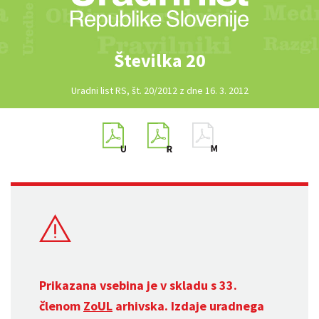
Številka 20
Uradni list RS, št. 20/2012 z dne 16. 3. 2012
Prikazana vsebina je v skladu s 33.
členom
ZoUL
arhivska. Izdaje uradnega