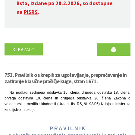
lista, izdane po 28.2.2026, so dostopne
na
PISRS
.
KAZALO
753. Pravilnik o ukrepih za ugotavljanje, preprečevanje in
zatiranje klasične prašičje kuge, stran 1671.
Na podlagi sedmega odstavka 15. člena, drugega odstavka 18. člena,
prvega odstavka 19. člena in drugega odstavka 20. člena Zakona o
veterinarskih merilih skladnosti (Uradni list RS, št. 93/05) izdaja minister za
kmetijstvo in okolje
P R A V I L N I K