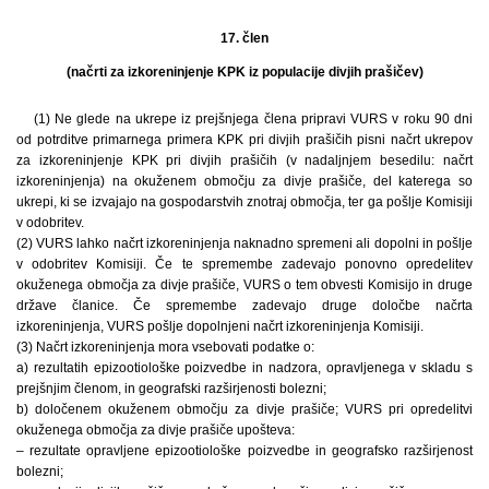
17. člen
(načrti za izkoreninjenje KPK iz populacije divjih prašičev)
(1) Ne glede na ukrepe iz prejšnjega člena pripravi VURS v roku 90 dni
od potrditve primarnega primera KPK pri divjih prašičih pisni načrt ukrepov
za izkoreninjenje KPK pri divjih prašičih (v nadaljnjem besedilu: načrt
izkoreninjenja) na okuženem območju za divje prašiče, del katerega so
ukrepi, ki se izvajajo na gospodarstvih znotraj območja, ter ga pošlje Komisiji
v odobritev.
(2) VURS lahko načrt izkoreninjenja naknadno spremeni ali dopolni in pošlje
v odobritev Komisiji. Če te spremembe zadevajo ponovno opredelitev
okuženega območja za divje prašiče, VURS o tem obvesti Komisijo in druge
države članice. Če spremembe zadevajo druge določbe načrta
izkoreninjenja, VURS pošlje dopolnjeni načrt izkoreninjenja Komisiji.
(3) Načrt izkoreninjenja mora vsebovati podatke o:
a) rezultatih epizootiološke poizvedbe in nadzora, opravljenega v skladu s
prejšnjim členom, in geografski razširjenosti bolezni;
b) določenem okuženem območju za divje prašiče; VURS pri opredelitvi
okuženega območja za divje prašiče upošteva:
– rezultate opravljene epizootiološke poizvedbe in geografsko razširjenost
bolezni;