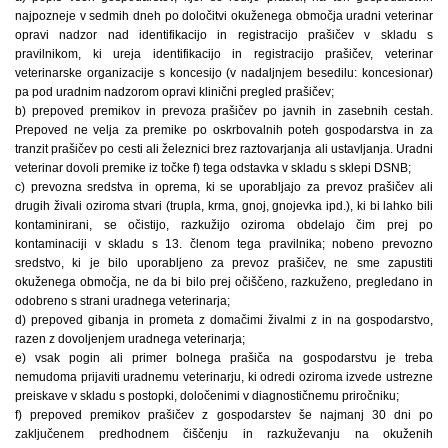
najpozneje v sedmih dneh po določitvi okuženega območja uradni veterinar
opravi nadzor nad identifikacijo in registracijo prašičev v skladu s
pravilnikom, ki ureja identifikacijo in registracijo prašičev, veterinar
veterinarske organizacije s koncesijo (v nadaljnjem besedilu: koncesionar)
pa pod uradnim nadzorom opravi klinični pregled prašičev;
b) prepoved premikov in prevoza prašičev po javnih in zasebnih cestah.
Prepoved ne velja za premike po oskrbovalnih poteh gospodarstva in za
tranzit prašičev po cesti ali železnici brez raztovarjanja ali ustavljanja. Uradni
veterinar dovoli premike iz točke f) tega odstavka v skladu s sklepi DSNB;
c) prevozna sredstva in oprema, ki se uporabljajo za prevoz prašičev ali
drugih živali oziroma stvari (trupla, krma, gnoj, gnojevka ipd.), ki bi lahko bili
kontaminirani, se očistijo, razkužijo oziroma obdelajo čim prej po
kontaminaciji v skladu s 13. členom tega pravilnika; nobeno prevozno
sredstvo, ki je bilo uporabljeno za prevoz prašičev, ne sme zapustiti
okuženega območja, ne da bi bilo prej očiščeno, razkuženo, pregledano in
odobreno s strani uradnega veterinarja;
d) prepoved gibanja in prometa z domačimi živalmi z in na gospodarstvo,
razen z dovoljenjem uradnega veterinarja;
e) vsak pogin ali primer bolnega prašiča na gospodarstvu je treba
nemudoma prijaviti uradnemu veterinarju, ki odredi oziroma izvede ustrezne
preiskave v skladu s postopki, določenimi v diagnostičnemu priročniku;
f) prepoved premikov prašičev z gospodarstev še najmanj 30 dni po
zaključenem predhodnem čiščenju in razkuževanju na okuženih