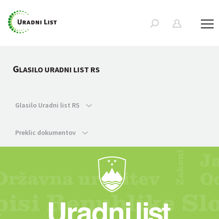
G
LASILO URADNI LIST RS
Glasilo Uradni list RS
Preklic dokumentov