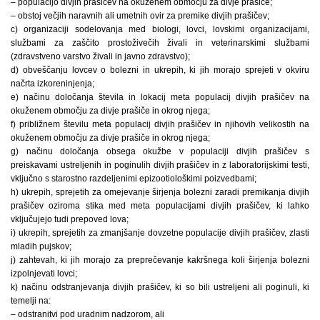
– populacijo divjih prašičev na okuženem območju za divje prašiče;
– obstoj večjih naravnih ali umetnih ovir za premike divjih prašičev;
c) organizaciji sodelovanja med biologi, lovci, lovskimi organizacijami,
službami za zaščito prostoživečih živali in veterinarskimi službami
(zdravstveno varstvo živali in javno zdravstvo);
d) obveščanju lovcev o bolezni in ukrepih, ki jih morajo sprejeti v okviru
načrta izkoreninjenja;
e) načinu določanja števila in lokacij meta populacij divjih prašičev na
okuženem območju za divje prašiče in okrog njega;
f) približnem številu meta populacij divjih prašičev in njihovih velikostih na
okuženem območju za divje prašiče in okrog njega;
g) načinu določanja obsega okužbe v populaciji divjih prašičev s
preiskavami ustreljenih in poginulih divjih prašičev in z laboratorijskimi testi,
vključno s starostno razdeljenimi epizootiološkimi poizvedbami;
h) ukrepih, sprejetih za omejevanje širjenja bolezni zaradi premikanja divjih
prašičev oziroma stika med meta populacijami divjih prašičev, ki lahko
vključujejo tudi prepoved lova;
i) ukrepih, sprejetih za zmanjšanje dovzetne populacije divjih prašičev, zlasti
mladih pujskov;
j) zahtevah, ki jih morajo za preprečevanje kakršnega koli širjenja bolezni
izpolnjevati lovci;
k) načinu odstranjevanja divjih prašičev, ki so bili ustreljeni ali poginuli, ki
temelji na:
– odstranitvi pod uradnim nadzorom, ali