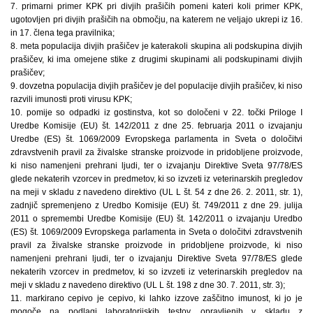
7. primarni primer KPK pri divjih prašičih pomeni kateri koli primer KPK,
ugotovljen pri divjih prašičih na območju, na katerem ne veljajo ukrepi iz 16.
in 17. člena tega pravilnika;
8. meta populacija divjih prašičev je katerakoli skupina ali podskupina divjih
prašičev, ki ima omejene stike z drugimi skupinami ali podskupinami divjih
prašičev;
9. dovzetna populacija divjih prašičev je del populacije divjih prašičev, ki niso
razvili imunosti proti virusu KPK;
10. pomije so odpadki iz gostinstva, kot so določeni v 22. točki Priloge I
Uredbe Komisije (EU) št. 142/2011 z dne 25. februarja 2011 o izvajanju
Uredbe (ES) št. 1069/2009 Evropskega parlamenta in Sveta o določitvi
zdravstvenih pravil za živalske stranske proizvode in pridobljene proizvode,
ki niso namenjeni prehrani ljudi, ter o izvajanju Direktive Sveta 97/78/ES
glede nekaterih vzorcev in predmetov, ki so izvzeti iz veterinarskih pregledov
na meji v skladu z navedeno direktivo (UL L št. 54 z dne 26. 2. 2011, str. 1),
zadnjič spremenjeno z Uredbo Komisije (EU) št. 749/2011 z dne 29. julija
2011 o spremembi Uredbe Komisije (EU) št. 142/2011 o izvajanju Uredbo
(ES) št. 1069/2009 Evropskega parlamenta in Sveta o določitvi zdravstvenih
pravil za živalske stranske proizvode in pridobljene proizvode, ki niso
namenjeni prehrani ljudi, ter o izvajanju Direktive Sveta 97/78/ES glede
nekaterih vzorcev in predmetov, ki so izvzeti iz veterinarskih pregledov na
meji v skladu z navedeno direktivo (UL L št. 198 z dne 30. 7. 2011, str. 3);
11. markirano cepivo je cepivo, ki lahko izzove zaščitno imunost, ki jo je
mogoče na podlagi laboratorijskih testov, opravljenih v skladu z