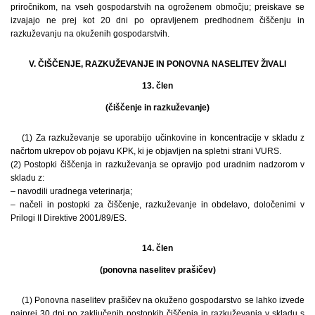
priročnikom, na vseh gospodarstvih na ogroženem območju; preiskave se
izvajajo ne prej kot 20 dni po opravljenem predhodnem čiščenju in
razkuževanju na okuženih gospodarstvih.
V. ČIŠČENJE, RAZKUŽEVANJE IN PONOVNA NASELITEV ŽIVALI
13. člen
(čiščenje in razkuževanje)
(1) Za razkuževanje se uporabijo učinkovine in koncentracije v skladu z
načrtom ukrepov ob pojavu KPK, ki je objavljen na spletni strani VURS.
(2) Postopki čiščenja in razkuževanja se opravijo pod uradnim nadzorom v
skladu z:
– navodili uradnega veterinarja;
– načeli in postopki za čiščenje, razkuževanje in obdelavo, določenimi v
Prilogi II Direktive 2001/89/ES.
14. člen
(ponovna naselitev prašičev)
(1) Ponovna naselitev prašičev na okuženo gospodarstvo se lahko izvede
najprej 30 dni po zaključenih postopkih čiščenja in razkuževanja v skladu s