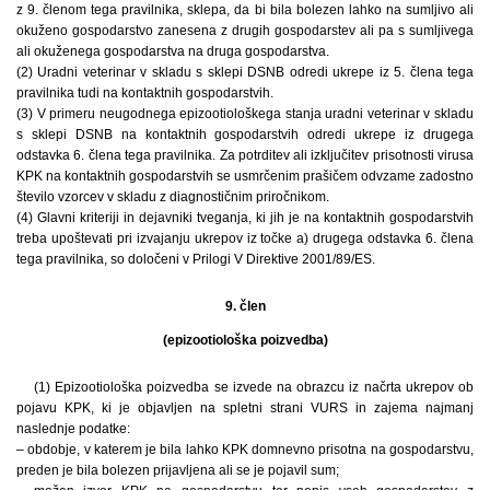
z 9. členom tega pravilnika, sklepa, da bi bila bolezen lahko na sumljivo ali
okuženo gospodarstvo zanesena z drugih gospodarstev ali pa s sumljivega
ali okuženega gospodarstva na druga gospodarstva.
(2) Uradni veterinar v skladu s sklepi DSNB odredi ukrepe iz 5. člena tega
pravilnika tudi na kontaktnih gospodarstvih.
(3) V primeru neugodnega epizootiološkega stanja uradni veterinar v skladu
s sklepi DSNB na kontaktnih gospodarstvih odredi ukrepe iz drugega
odstavka 6. člena tega pravilnika. Za potrditev ali izključitev prisotnosti virusa
KPK na kontaktnih gospodarstvih se usmrčenim prašičem odvzame zadostno
število vzorcev v skladu z diagnostičnim priročnikom.
(4) Glavni kriteriji in dejavniki tveganja, ki jih je na kontaktnih gospodarstvih
treba upoštevati pri izvajanju ukrepov iz točke a) drugega odstavka 6. člena
tega pravilnika, so določeni v Prilogi V Direktive 2001/89/ES.
9. člen
(epizootiološka poizvedba)
(1) Epizootiološka poizvedba se izvede na obrazcu iz načrta ukrepov ob
pojavu KPK, ki je objavljen na spletni strani VURS in zajema najmanj
naslednje podatke:
– obdobje, v katerem je bila lahko KPK domnevno prisotna na gospodarstvu,
preden je bila bolezen prijavljena ali se je pojavil sum;