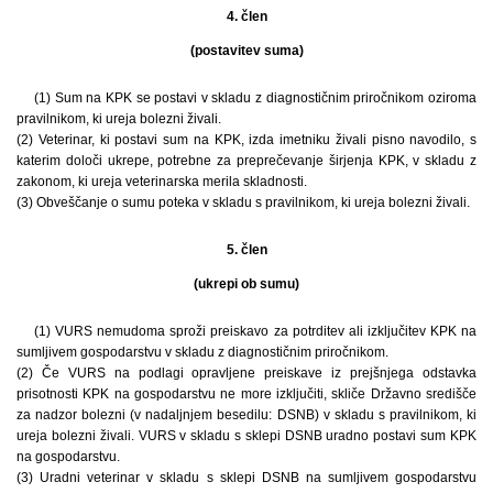
4. člen
(postavitev suma)
(1) Sum na KPK se postavi v skladu z diagnostičnim priročnikom oziroma
pravilnikom, ki ureja bolezni živali.
(2) Veterinar, ki postavi sum na KPK, izda imetniku živali pisno navodilo, s
katerim določi ukrepe, potrebne za preprečevanje širjenja KPK, v skladu z
zakonom, ki ureja veterinarska merila skladnosti.
(3) Obveščanje o sumu poteka v skladu s pravilnikom, ki ureja bolezni živali.
5. člen
(ukrepi ob sumu)
(1) VURS nemudoma sproži preiskavo za potrditev ali izključitev KPK na
sumljivem gospodarstvu v skladu z diagnostičnim priročnikom.
(2) Če VURS na podlagi opravljene preiskave iz prejšnjega odstavka
prisotnosti KPK na gospodarstvu ne more izključiti, skliče Državno središče
za nadzor bolezni (v nadaljnjem besedilu: DSNB) v skladu s pravilnikom, ki
ureja bolezni živali. VURS v skladu s sklepi DSNB uradno postavi sum KPK
na gospodarstvu.
(3) Uradni veterinar v skladu s sklepi DSNB na sumljivem gospodarstvu