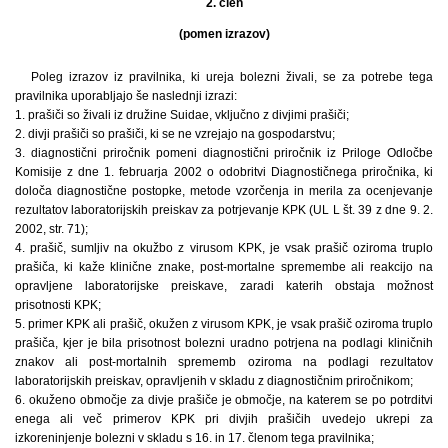
2. člen
(pomen izrazov)
Poleg izrazov iz pravilnika, ki ureja bolezni živali, se za potrebe tega
pravilnika uporabljajo še naslednji izrazi:
1. prašiči so živali iz družine Suidae, vključno z divjimi prašiči;
2. divji prašiči so prašiči, ki se ne vzrejajo na gospodarstvu;
3. diagnostični priročnik pomeni diagnostični priročnik iz Priloge Odločbe
Komisije z dne 1. februarja 2002 o odobritvi Diagnostičnega priročnika, ki
določa diagnostične postopke, metode vzorčenja in merila za ocenjevanje
rezultatov laboratorijskih preiskav za potrjevanje KPK (UL L št. 39 z dne 9. 2.
2002, str. 71);
4. prašič, sumljiv na okužbo z virusom KPK, je vsak prašič oziroma truplo
prašiča, ki kaže klinične znake, post-mortalne spremembe ali reakcijo na
opravljene laboratorijske preiskave, zaradi katerih obstaja možnost
prisotnosti KPK;
5. primer KPK ali prašič, okužen z virusom KPK, je vsak prašič oziroma truplo
prašiča, kjer je bila prisotnost bolezni uradno potrjena na podlagi kliničnih
znakov ali post-mortalnih sprememb oziroma na podlagi rezultatov
laboratorijskih preiskav, opravljenih v skladu z diagnostičnim priročnikom;
6. okuženo območje za divje prašiče je območje, na katerem se po potrditvi
enega ali več primerov KPK pri divjih prašičih uvedejo ukrepi za
izkoreninjenje bolezni v skladu s 16. in 17. členom tega pravilnika;