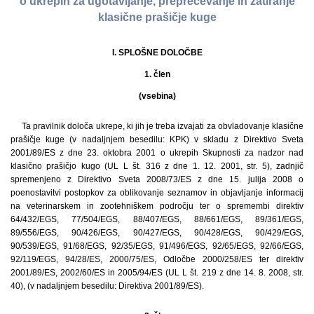
o ukrepih za ugotavljanje, preprečevanje in zatiranje
klasične prašičje kuge
I. SPLOŠNE DOLOČBE
1. člen
(vsebina)
Ta pravilnik določa ukrepe, ki jih je treba izvajati za obvladovanje klasične
prašičje kuge (v nadaljnjem besedilu: KPK) v skladu z Direktivo Sveta
2001/89/ES z dne 23. oktobra 2001 o ukrepih Skupnosti za nadzor nad
klasično prašičjo kugo (UL L št. 316 z dne 1. 12. 2001, str. 5), zadnjič
spremenjeno z Direktivo Sveta 2008/73/ES z dne 15. julija 2008 o
poenostavitvi postopkov za oblikovanje seznamov in objavljanje informacij
na veterinarskem in zootehniškem področju ter o spremembi direktiv
64/432/EGS, 77/504/EGS, 88/407/EGS, 88/661/EGS, 89/361/EGS,
89/556/EGS, 90/426/EGS, 90/427/EGS, 90/428/EGS, 90/429/EGS,
90/539/EGS, 91/68/EGS, 92/35/EGS, 91/496/EGS, 92/65/EGS, 92/66/EGS,
92/119/EGS, 94/28/ES, 2000/75/ES, Odločbe 2000/258/ES ter direktiv
2001/89/ES, 2002/60/ES in 2005/94/ES (UL L št. 219 z dne 14. 8. 2008, str.
40), (v nadaljnjem besedilu: Direktiva 2001/89/ES).