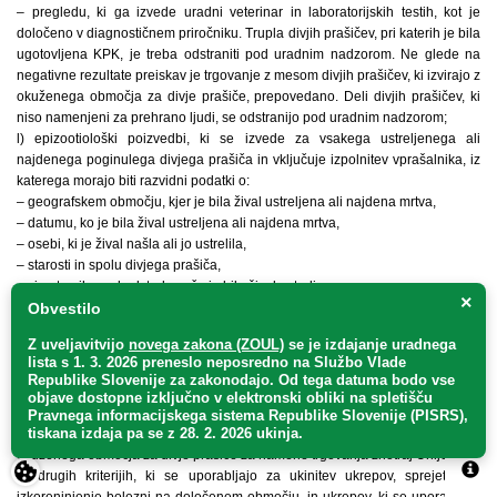
– pregledu, ki ga izvede uradni veterinar in laboratorijskih testih, kot je
določeno v diagnostičnem priročniku. Trupla divjih prašičev, pri katerih je bila
ugotovljena KPK, je treba odstraniti pod uradnim nadzorom. Ne glede na
negativne rezultate preiskav je trgovanje z mesom divjih prašičev, ki izvirajo z
okuženega območja za divje prašiče, prepovedano. Deli divjih prašičev, ki
niso namenjeni za prehrano ljudi, se odstranijo pod uradnim nadzorom;
l) epizootiološki poizvedbi, ki se izvede za vsakega ustreljenega ali
najdenega poginulega divjega prašiča in vključuje izpolnitev vprašalnika, iz
katerega morajo biti razvidni podatki o:
– geografskem območju, kjer je bila žival ustreljena ali najdena mrtva,
– datumu, ko je bila žival ustreljena ali najdena mrtva,
– osebi, ki je žival našla ali jo ustrelila,
– starosti in spolu divjega prašiča,
– simptomih pred odstrelom, če je bila žival ustreljena,
×
– stanju trupla, če je bila žival najdena mrtva,
Obvestilo
– laboratorijskih ugotovitvah;
Z uveljavitvijo
novega zakona (ZOUL)
se je
izdajanje uradnega
m) programih nadzora in preventivnih ukrepih, ki se lahko uvedejo za
lista s 1. 3. 2026 preneslo
neposredno
na Službo Vlade
gospodarstva na določenem okuženem območju za divje prašiče in po
Republike Slovenije za zakonodajo
. Od tega datuma bodo vse
potrebi v njegovi okolici, vključno s prevozom oziroma premiki prašičev po, z
objave dostopne izključno v elektronski obliki na spletišču
in na okuženo območje za divje prašiče. Ukrepi morajo vključevati zlasti
Pravnega informacijskega sistema Republike Slovenije (PISRS),
tiskana izdaja pa se z 28. 2. 2026 ukinja.
prepoved premikov prašičev, njihovega semena, zarodkov ali jajčnih celic z
okuženega območja za divje prašiče za namene trgovanja znotraj Unije;
n) drugih kriterijih, ki se uporabljajo za ukinitev ukrepov, sprejetih za
izkoreninjenje bolezni na določenem območju, in ukrepov, ki se uporabljajo