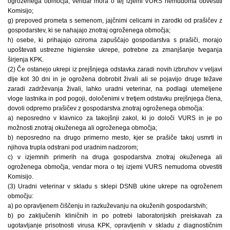
ogroženega območja, vendar mora o tej izjemi VURS nemudoma obvestiti
Komisijo;
g) prepoved prometa s semenom, jajčnimi celicami in zarodki od prašičev z
gospodarstev, ki se nahajajo znotraj ogroženega območja;
h) osebe, ki prihajajo oziroma zapuščajo gospodarstva s prašiči, morajo
upoštevati ustrezne higienske ukrepe, potrebne za zmanjšanje tveganja
širjenja KPK.
(2) Če ostanejo ukrepi iz prejšnjega odstavka zaradi novih izbruhov v veljavi
dlje kot 30 dni in je ogrožena dobrobit živali ali se pojavijo druge težave
zaradi zadrževanja živali, lahko uradni veterinar, na podlagi utemeljene
vloge lastnika in pod pogoji, določenimi v tretjem odstavku prejšnjega člena,
dovoli odpremo prašičev z gospodarstva znotraj ogroženega območja:
a) neposredno v klavnico za takojšnji zakol, ki jo določi VURS in je po
možnosti znotraj okuženega ali ogroženega območja;
b) neposredno na drugo primerno mesto, kjer se prašiče takoj usmrti in
njihova trupla odstrani pod uradnim nadzorom;
c) v izjemnih primerih na druga gospodarstva znotraj okuženega ali
ogroženega območja, vendar mora o tej izjemi VURS nemudoma obvestiti
Komisijo.
(3) Uradni veterinar v skladu s sklepi DSNB ukine ukrepe na ogroženem
območju:
a) po opravljenem čiščenju in razkuževanju na okuženih gospodarstvih;
b) po zaključenih kliničnih in po potrebi laboratorijskih preiskavah za
ugotavljanje prisotnosti virusa KPK, opravljenih v skladu z diagnostičnim