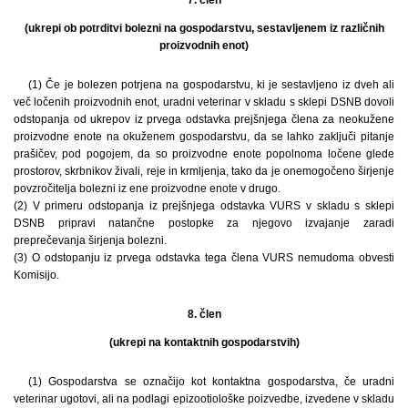
(ukrepi ob potrditvi bolezni na gospodarstvu, sestavljenem iz različnih
proizvodnih enot)
(1) Če je bolezen potrjena na gospodarstvu, ki je sestavljeno iz dveh ali
več ločenih proizvodnih enot, uradni veterinar v skladu s sklepi DSNB dovoli
odstopanja od ukrepov iz prvega odstavka prejšnjega člena za neokužene
proizvodne enote na okuženem gospodarstvu, da se lahko zaključi pitanje
prašičev, pod pogojem, da so proizvodne enote popolnoma ločene glede
prostorov, skrbnikov živali, reje in krmljenja, tako da je onemogočeno širjenje
povzročitelja bolezni iz ene proizvodne enote v drugo.
(2) V primeru odstopanja iz prejšnjega odstavka VURS v skladu s sklepi
DSNB pripravi natančne postopke za njegovo izvajanje zaradi
preprečevanja širjenja bolezni.
(3) O odstopanju iz prvega odstavka tega člena VURS nemudoma obvesti
Komisijo.
8. člen
(ukrepi na kontaktnih gospodarstvih)
(1) Gospodarstva se označijo kot kontaktna gospodarstva, če uradni
veterinar ugotovi, ali na podlagi epizootiološke poizvedbe, izvedene v skladu