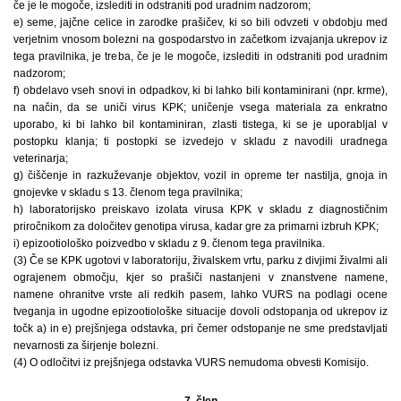
če je le mogoče, izslediti in odstraniti pod uradnim nadzorom;
e) seme, jajčne celice in zarodke prašičev, ki so bili odvzeti v obdobju med
verjetnim vnosom bolezni na gospodarstvo in začetkom izvajanja ukrepov iz
tega pravilnika, je treba, če je le mogoče, izslediti in odstraniti pod uradnim
nadzorom;
f) obdelavo vseh snovi in odpadkov, ki bi lahko bili kontaminirani (npr. krme),
na način, da se uniči virus KPK; uničenje vsega materiala za enkratno
uporabo, ki bi lahko bil kontaminiran, zlasti tistega, ki se je uporabljal v
postopku klanja; ti postopki se izvedejo v skladu z navodili uradnega
veterinarja;
g) čiščenje in razkuževanje objektov, vozil in opreme ter nastilja, gnoja in
gnojevke v skladu s 13. členom tega pravilnika;
h) laboratorijsko preiskavo izolata virusa KPK v skladu z diagnostičnim
priročnikom za določitev genotipa virusa, kadar gre za primarni izbruh KPK;
i) epizootiološko poizvedbo v skladu z 9. členom tega pravilnika.
(3) Če se KPK ugotovi v laboratoriju, živalskem vrtu, parku z divjimi živalmi ali
ograjenem območju, kjer so prašiči nastanjeni v znanstvene namene,
namene ohranitve vrste ali redkih pasem, lahko VURS na podlagi ocene
tveganja in ugodne epizootiološke situacije dovoli odstopanja od ukrepov iz
točk a) in e) prejšnjega odstavka, pri čemer odstopanje ne sme predstavljati
nevarnosti za širjenje bolezni.
(4) O odločitvi iz prejšnjega odstavka VURS nemudoma obvesti Komisijo.
7. člen