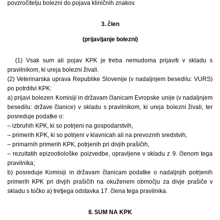
povzročitelju bolezni do pojava kliničnih znakov.
3. člen
(prijavljanje bolezni)
(1) Vsak sum ali pojav KPK je treba nemudoma prijaviti v skladu s
pravilnikom, ki ureja bolezni živali.
(2) Veterinarska uprava Republike Slovenije (v nadaljnjem besedilu: VURS)
po potrditvi KPK:
a) prijavi bolezen Komisiji in državam članicam Evropske unije (v nadaljnjem
besedilu: države članice) v skladu s pravilnikom, ki ureja bolezni živali, ter
posreduje podatke o:
– izbruhih KPK, ki so potrjeni na gospodarstvih,
– primerih KPK, ki so potrjeni v klavnicah ali na prevoznih sredstvih,
– primarnih primerih KPK, potrjenih pri divjih prašičih,
– rezultatih epizootiološke poizvedbe, opravljene v skladu z 9. členom tega
pravilnika;
b) posreduje Komisiji in državam članicam podatke o nadaljnjih potrjenih
primerih KPK pri divjih prašičih na okuženem območju za divje prašiče v
skladu s točko a) tretjega odstavka 17. člena tega pravilnika.
II. SUM NA KPK