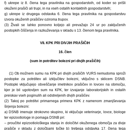
f) ukrepe iz 8. člena tega pravilnika na gospodarstvih, od koder so prišli
okuženi prašiči ali trupi, in na vseh ostalih kontaktnih gospodarstvih;
g) ukrepe iz drugega odstavka 6. člena tega pravilnika na gospodarstvu
izvora okuženih prašičev oziroma trupov.
(3) Živali se lahko ponovno koljejo ali prevažajo 24 ur po zaključenih
postopkih čiščenja in razkuževanja v skladu s 13. členom tega pravilnika.
VII. KPK PRI DIVJIH PRAŠIČIH
16. člen
(sum in potrditev bolezni pri divjih prašičih)
(1) Ob možnem sumu na KPK pri divjih prašičih VURS nemudoma sproži
postopke za potrditev ali izključitev bolezni, vključno s sklicem DSNB.
Postopki vključujejo obveščanje imetnikov prašičev in lovcev na območju,
kjer je bil ugotovljen sum na KPK, ter izvajanje laboratorijskih in ostalih
preiskav vseh poginulih ali odstreljenih divjih prašičev.
(2) Takoj po potrditvi primarnega primera KPK z namenom zmanjševanja
širjenja bolezni:
a) DSNB imenuje strokovno skupino, ki vključuje veterinarje, lovce, biologe
ter epizootiologe in pomaga DSNB pri:
– proučitvi epizootiološkega stanja in določitvi okuženega območja za divje
prašiče v skladu z določbami točke b) tretjega odstavka 17. člena tega