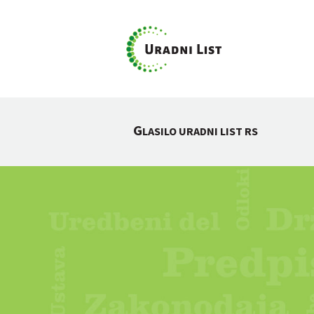
G
LASILO URADNI LIST RS