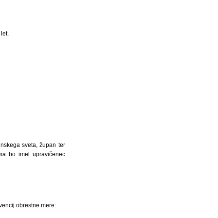
let.
činskega sveta, župan ter
roma bo imel upravičenec
vencij obrestne mere: