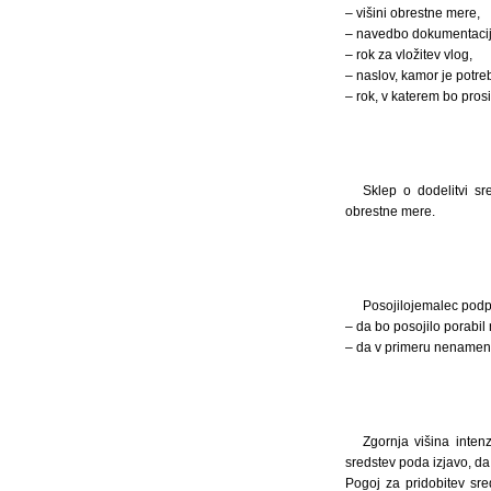
– višini obrestne mere,
– navedbo dokumentacije, 
– rok za vložitev vlog,
– naslov, kamor je potreb
– rok, v katerem bo pros
Sklep o dodelitvi s
obrestne mere.
Posojilojemalec podpi
– da bo posojilo porabi
– da v primeru nenamens
Zgornja višina inten
sredstev poda izjavo, da
Pogoj za pridobitev sre