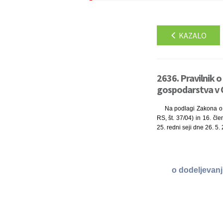
KAZALO
2636. Pravilnik 
gospodarstva v Ob
Na podlagi Zakona o 
RS, št. 37/04) in 16. čle
25. redni seji dne 26. 5.
o dodeljevan