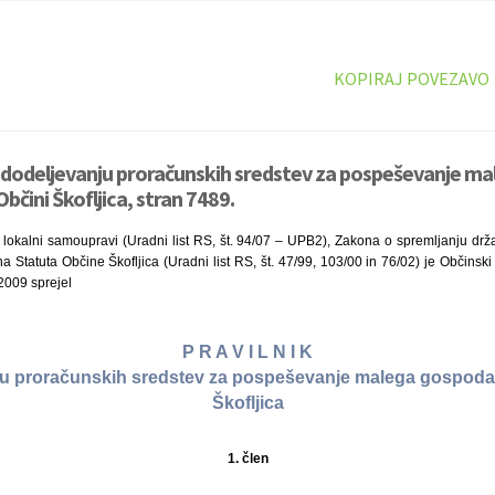
KOPIRAJ POVEZAVO
o dodeljevanju proračunskih sredstev za pospeševanje ma
čini Škofljica, stran 7489.
lokalni samoupravi (Uradni list RS, št. 94/07 – UPB2), Zakona o spremljanju drža
na Statuta Občine Škofljica (Uradni list RS, št. 47/99, 103/00 in 76/02) je Občinsk
 2009 sprejel
P R A V I L N I K
ju proračunskih sredstev za pospeševanje malega gospodar
Škofljica
1. člen