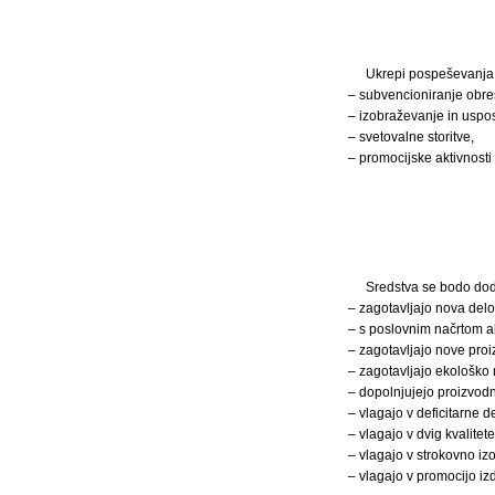
Ukrepi pospeševanja 
– subvencioniranje obre
– izobraževanje in uspos
– svetovalne storitve,
– promocijske aktivnost
Sredstva se bodo dode
– zagotavljajo nova del
– s poslovnim načrtom a
– zagotavljajo nove proiz
– zagotavljajo ekološko
– dopolnjujejo proizvod
– vlagajo v deficitarne d
– vlagajo v dvig kvalitete
– vlagajo v strokovno iz
– vlagajo v promocijo izd