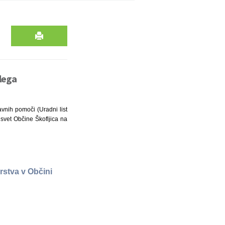
lega
vnih pomoči (Uradni list
i svet Občine Škofljica na
stva v Občini