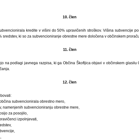
10. člen
subvencionirala kredite v višini do 50% upravičenih stroškov. Višina subvencije
 sredstev, ki so za subvencioniranje obrestne mere določena v občinskem prorač
11. člen
jo na podlagi javnega razpisa, ki ga Občina Škofljica objavi v občinskem glasilu
čanja.
12. člen
bovati:
občina subvencionirala obrestno mero,
v, namenjenih subvencioniranju obrestne mere,
osijo za posojilo,
pravičenci izpolnjevati,
redstev,
bvencije,
,