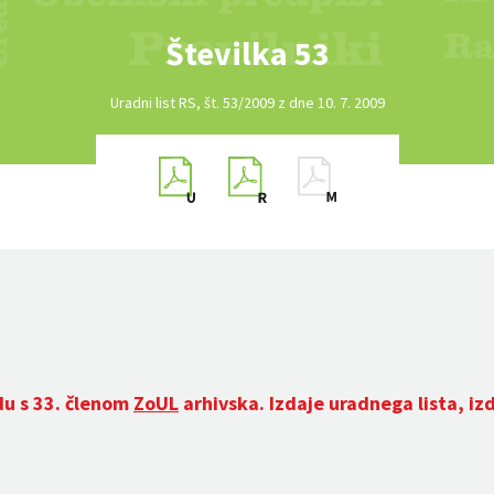
Številka 53
Uradni list RS, št. 53/2009 z dne 10. 7. 2009
du s 33. členom
ZoUL
arhivska. Izdaje uradnega lista, iz