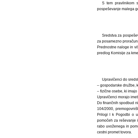
S tem pravilnikom s
pospeševanje malega gos
Sredstva za pospeševa
za posamezno proračuns
Prednostne naloge in vi
predlog Komisije za kmet
Upravičenci do sredst
– gospodarske družbe, k
– fizične osebe, ki imaj
Upravičenci morajo imeti
Do finančnih spodbud nis
104/2000, premogovništ
Prilogi I k Pogodbi o u
pomočeh za reševanje i
rabo uvoženega in pomo
cestni promet tovora.