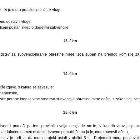
ki jo mora prosilec priložiti k vlogi,
no dostaviti vloge,
ilcem poslan sklep o dodelitvi subvencije.
13. člen
redstev za subvencioniranje obrestne mere izda župan na predlog komisije za
14. člen
še izjavo, s katero se zavezuje:
l namensko,
ke porabe kredita vrne sredstva subvencije obrestne mere občini z zakonitimi za
15. člen
zivnosti pomoči po tem pravilniku velja ne glede na to, iz katerih virov je po
 za določen namen ni dobil državne pomoči, če pa jo je, mora navesti višino.
dstev je tudi ta, da mora projekt ostati v občini 5 let. Prejemnik mora prispeva