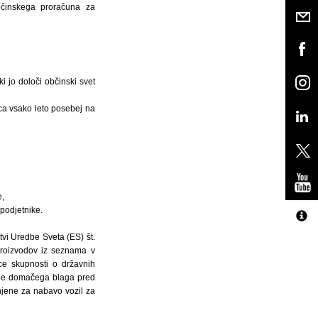
bčinskega proračuna za
i jo določi občinski svet
ca vsako leto posebej na
,
podjetnike.
tvi Uredbe Sveta (ES) št.
proizvodov iz seznama v
ice skupnosti o državnih
abe domačega blaga pred
jene za nabavo vozil za