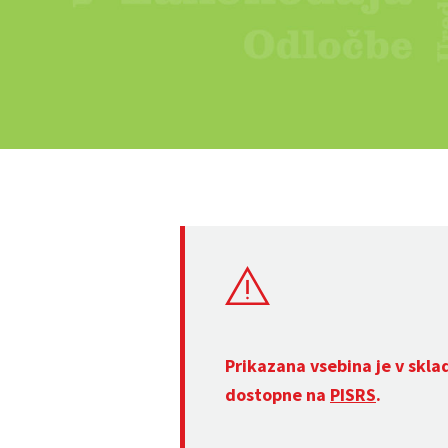
Prikazana vsebina je v skla
dostopne na
PISRS
.