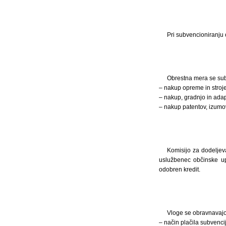
Pri subvencioniranju 
Obrestna mera se subv
– nakup opreme in stroje
– nakup, gradnjo in adap
– nakup patentov, izumov
Komisijo za dodeljeva
uslužbenec občinske upr
odobren kredit.
Vloge se obravnavajo 
– način plačila subvencij