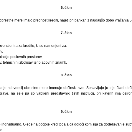
6. člen
obrestne mere imajo prednost krediti, najeti pri bankah z najdaljšo dobo vračanja 5 
7. člen
encionira za kredite, ki so namenjeni za:
v,
tacijo poslovnih prostorov,
, tehničnih izboljšav ter blagovnih znamk.
8. člen
nje subvencij obrestne mere imenuje občinski svet. Sestavljajo jo trije člani ob
ave, na seje pa so vabljeni predstavniki tistih institucij, pri katerih ima ozi
9. člen
individualno. Glede na pogoje kreditodajalca določi komisija za dodeljevanje sub
e,