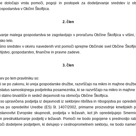
e določajo vrsta pomoči, pogoji in postopek za dodeljevanje sredstev iz o
podarstva v Občini Škofljica.
2. člen
nje malega gospodarstva se zagotavljajo v proračunu Občine Škofljica v višini, k
ko leto.
šino sredstev v okviru navedenih vrst pomoči sprejme Občinski svet Občine Škoflji
ijstvo, gospodarstvo, finančne in pravne zadeve.
3. člen
ev po tem pravilniku so:
i se po zakonu, ki ureja gospodarske družbe, razvrščajo na mikro in majhne družbe
o status samostojnega podjetnika posameznika, ki se razvrščajo na mikro in majhne 
 stalno bivališče in sedež dejavnosti na območju Občine Škofljica.
o upravičena podjetja iz dejavnosti iz sektorjev ribištva in ribogojstva po opredeli
va po opredelitvi Uredbe (ES) št. 1407/2002, primarne proizvodnje kmetijskih 
stanovitvi Evropske skupnosti, podjetja v težavah, kot jih opredeljujejo Smern
n prestrukturiranje podjetij v težavah. Pomoči ne bodo pogojene s prednostjo r
či dodeljene podjetjem, ki delujejo v cestnoprometnem sektorju, ne bodo namen