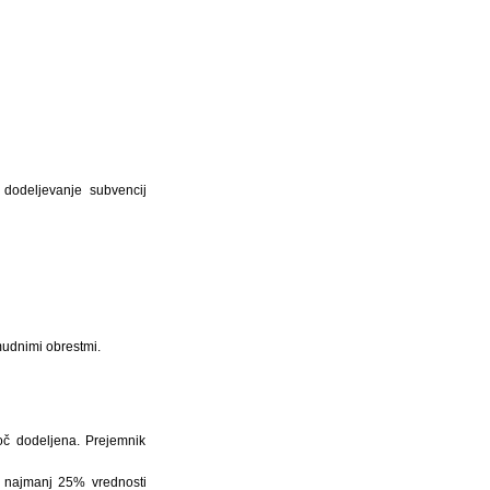
 dodeljevanje subvencij
mudnimi obrestmi.
moč dodeljena. Prejemnik
ti najmanj 25% vrednosti