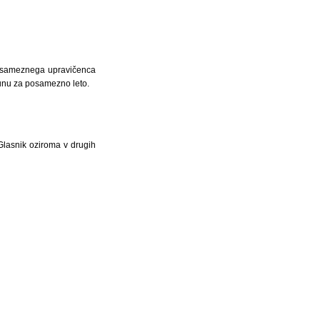
 posameznega upravičenca
unu za posamezno leto.
 Glasnik oziroma v drugih