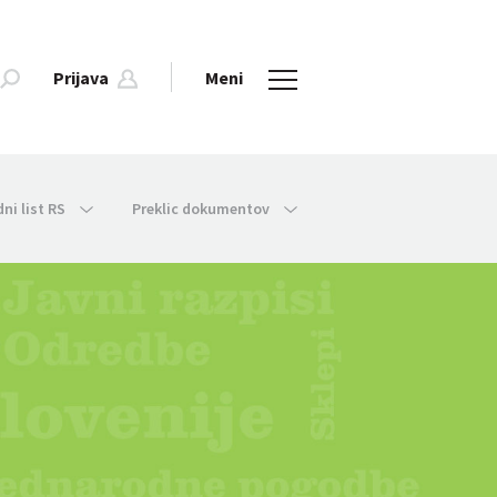
Prijava
Meni
dni list RS
Preklic dokumentov