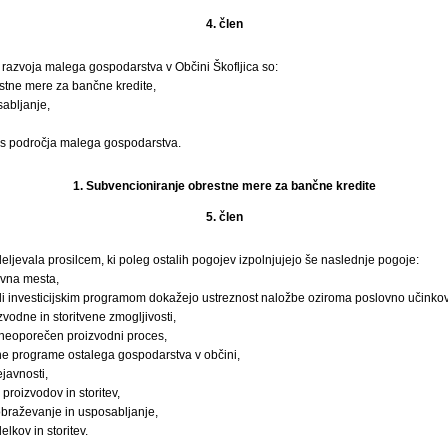
4. člen
razvoja malega gospodarstva v Občini Škofljica so:
stne mere za bančne kredite,
abljanje,
i s področja malega gospodarstva.
1. Subvencioniranje obrestne mere za bančne kredite
5. člen
ljevala prosilcem, ki poleg ostalih pogojev izpolnjujejo še naslednje pogoje:
ovna mesta,
li investicijskim programom dokažejo ustreznost naložbe oziroma poslovno učinkov
vodne in storitvene zmogljivosti,
 neoporečen proizvodni proces,
ne programe ostalega gospodarstva v občini,
ejavnosti,
 proizvodov in storitev,
obraževanje in usposabljanje,
elkov in storitev.