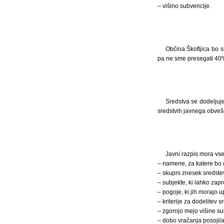
– višino subvencije.
Občina Škofljica bo 
pa ne sme presegati 40%
Sredstva se dodeljuje
sredstvih javnega obveš
Javni razpis mora vse
– namene, za katere bo 
– skupni znesek sredste
– subjekte, ki lahko zapr
– pogoje, ki jih morajo u
– kriterije za dodelitev s
– zgornjo mejo višine su
– dobo vračanja posojila