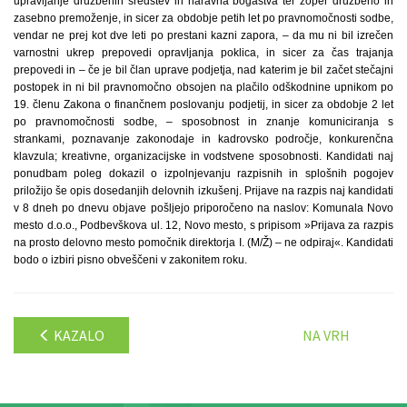
upravljanje družbenih sredstev in naravna bogastva ter zoper družbeno in
zasebno premoženje, in sicer za obdobje petih let po pravnomočnosti sodbe,
vendar ne prej kot dve leti po prestani kazni zapora, – da mu ni bil izrečen
varnostni ukrep prepovedi opravljanja poklica, in sicer za čas trajanja
prepovedi in – če je bil član uprave podjetja, nad katerim je bil začet stečajni
postopek in ni bil pravnomočno obsojen na plačilo odškodnine upnikom po
19. členu Zakona o finančnem poslovanju podjetij, in sicer za obdobje 2 let
po pravnomočnosti sodbe, – sposobnost in znanje komuniciranja s
strankami, poznavanje zakonodaje in kadrovsko področje, konkurenčna
klavzula; kreativne, organizacijske in vodstvene sposobnosti. Kandidati naj
ponudbam poleg dokazil o izpolnjevanju razpisnih in splošnih pogojev
priložijo še opis dosedanjih delovnih izkušenj. Prijave na razpis naj kandidati
v 8 dneh po dnevu objave pošljejo priporočeno na naslov: Komunala Novo
mesto d.o.o., Podbevškova ul. 12, Novo mesto, s pripisom »Prijava za razpis
na prosto delovno mesto pomočnik direktorja I. (M/Ž) – ne odpiraj«. Kandidati
bodo o izbiri pisno obveščeni v zakonitem roku.
KAZALO
NA VRH