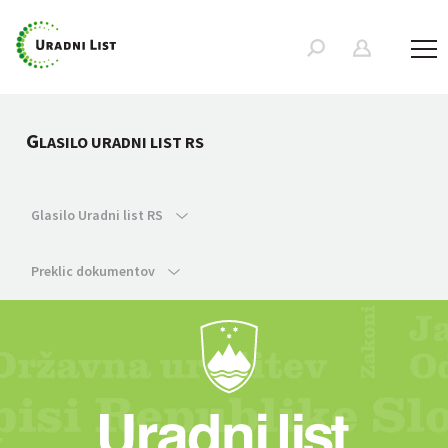
G
LASILO URADNI LIST RS
Glasilo Uradni list RS
Preklic dokumentov