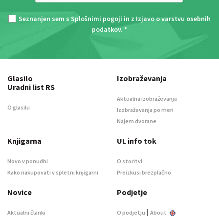
Seznanjen sem s
Splošnimi pogoji
in z
Izjavo o varstvu osebnih
podatkov
. *
Glasilo
Izobraževanja
Uradni list RS
Aktualna izobraževanja
O glasilu
Izobraževanja po meri
Najem dvorane
Knjigarna
UL info tok
Novo v ponudbi
O storitvi
Kako nakupovati v spletni knjigarni
Preizkusi brezplačno
Novice
Podjetje
|
Aktualni članki
O podjetju
About