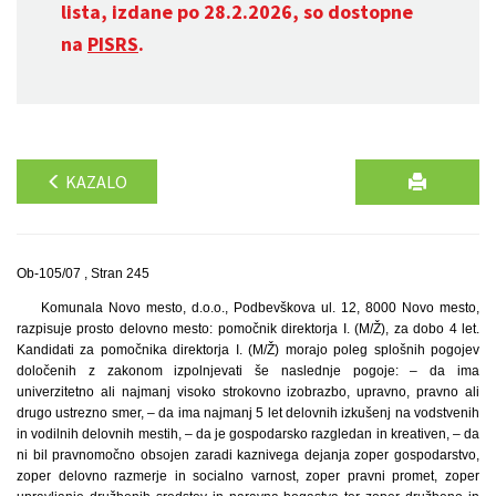
lista, izdane po 28.2.2026, so dostopne
na
PISRS
.
KAZALO
Ob-105/07 , Stran 245
Komunala Novo mesto, d.o.o., Podbevškova ul. 12, 8000 Novo mesto,
razpisuje prosto delovno mesto: pomočnik direktorja I. (M/Ž), za dobo 4 let.
Kandidati za pomočnika direktorja I. (M/Ž) morajo poleg splošnih pogojev
določenih z zakonom izpolnjevati še naslednje pogoje: – da ima
univerzitetno ali najmanj visoko strokovno izobrazbo, upravno, pravno ali
drugo ustrezno smer, – da ima najmanj 5 let delovnih izkušenj na vodstvenih
in vodilnih delovnih mestih, – da je gospodarsko razgledan in kreativen, – da
ni bil pravnomočno obsojen zaradi kaznivega dejanja zoper gospodarstvo,
zoper delovno razmerje in socialno varnost, zoper pravni promet, zoper