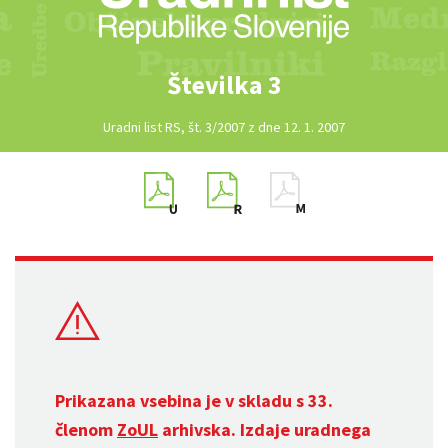
Številka 3
Uradni list RS, št. 3/2007 z dne 12. 1. 2007
Prikazana vsebina je v skladu s 33.
členom
ZoUL
arhivska. Izdaje uradnega