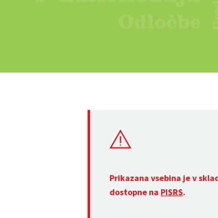
Prikazana vsebina je v skla
dostopne na
PISRS
.