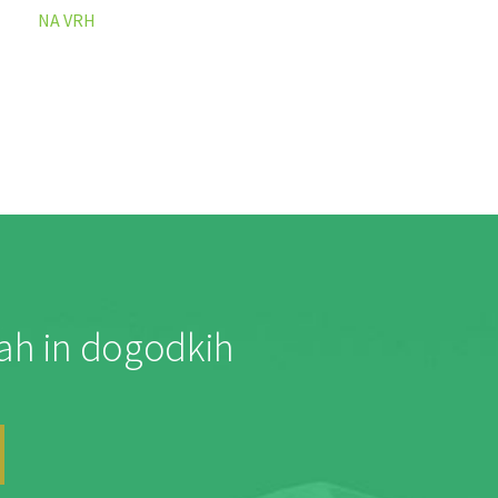
NA VRH
jah in dogodkih