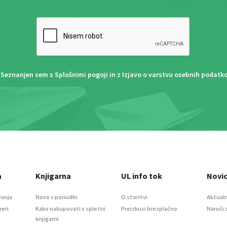
Seznanjen sem s
Splošnimi pogoji
in z
Izjavo o varstvu osebnih podatk
a
Knjigarna
UL info tok
Novi
vanja
Novo v ponudbi
O storitvi
Aktualn
meri
Kako nakupovati v spletni
Preizkusi brezplačno
Naroči 
knjigarni