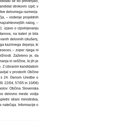
ndidatu se bo preverjalo,
ndidat strokovni izpit, v
itve delovnega razmerja.
ja, – vodenje projektnih
 najzahtevnejših nalog, –
1. izjavo o izpolnjevanju
anova, na kateri je bila
evanih delovnih izkušenj,
ega kaznivega dejanja, ki
esecev, – zoper njega ni
žnosti. Zaželeno je, da
anja in veščine, ki jih je
o. Z izbranim kandidatom
vljal v prostorih Občine
u s 24. členom Uredbe o
t. 22/04, 57/05 in 10/06)
a naslov: Občina Slovenska
iško delovno mesto vodja
etni strani ministrstva,
a natečaja. Informacije o