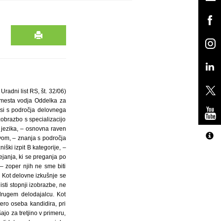
radni list RS, št. 32/06)
 mesta vodja Oddelka za
isi s področja delovnega
zobrazbo s specializacijo
 jezika, – osnovna raven
ivom, – znanja s področja
ški izpit B kategorije, –
janja, ki se preganja po
– zoper njih ne sme biti
 Kot delovne izkušnje se
sti stopnji izobrazbe, ne
 drugem delodajalcu. Kot
ero oseba kandidira, pri
jo za tretjino v primeru,