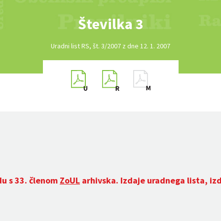
Številka 3
Uradni list RS, št. 3/2007 z dne 12. 1. 2007
du s 33. členom
ZoUL
arhivska. Izdaje uradnega lista, iz