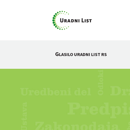
G
LASILO URADNI LIST RS