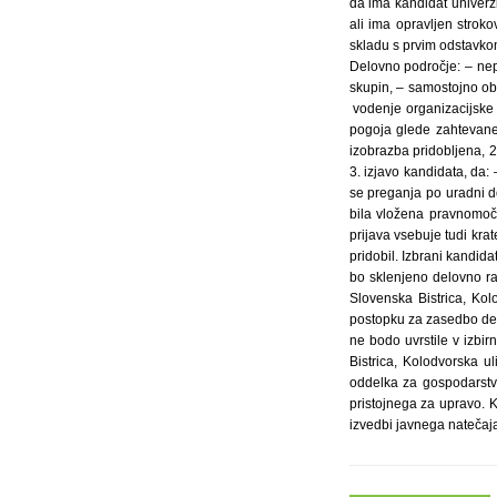
da ima kandidat univerzi
ali ima opravljen stroko
skladu s prvim odstavko
Delovno področje: – nep
skupin, – samostojno obl
vodenje organizacijske e
pogoja glede zahtevane 
izobrazba pridobljena, 2
3. izjavo kandidata, da:
se preganja po uradni d
bila vložena pravnomoč
prijava vsebuje tudi krat
pridobil. Izbrani kandi
bo sklenjeno delovno ra
Slovenska Bistrica, Ko
postopku za zasedbo delo
ne bodo uvrstile v izbirn
Bistrica, Kolodvorska u
oddelka za gospodarstvo
pristojnega za upravo. K
izvedbi javnega natečaja