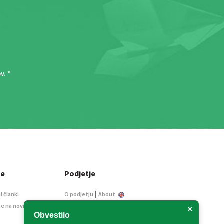
ov
. *
ce
Podjetje
|
i članki
O podjetju
About
se na novice
Kontakt
×
Obvestilo
Informacije javnega