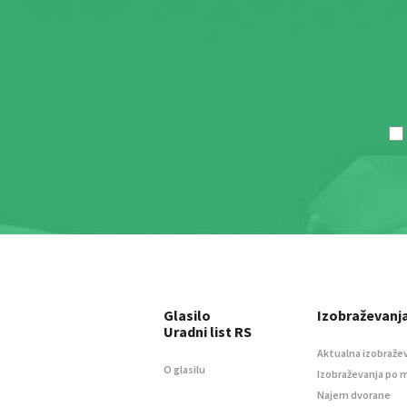
Glasilo
Izobraževanj
Uradni list RS
Aktualna izobraže
O glasilu
Izobraževanja po 
Najem dvorane