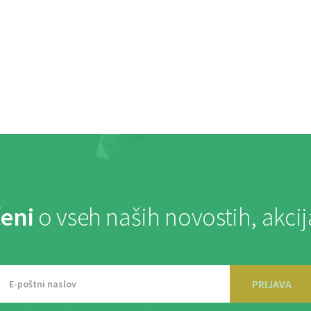
eni
o vseh naših novostih, akci
PRIJAVA