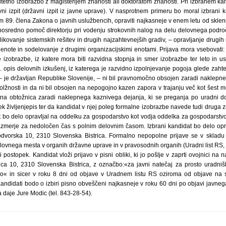
tetno izobrazbo z magisterijem znanosti ali doktoratom znanosti. Pri izbranem ka
vni izpit (državni izpit iz javne uprave). V nasprotnem primeru bo moral izbrani ka
m 89. člena Zakona o javnih uslužbencih, opraviti najkasneje v enem letu od sklen
osredno pomoč direktorju pri vodenju strokovnih nalog na delu delovnega področ
ikovanje sistemskih rešitev in drugih najzahtevnejših gradiv, – opravljanje drugih
note in sodelovanje z drugimi organizacijskimi enotami. Prijava mora vsebovati: 
izobrazbe, iz katere mora biti razvidna stopnja in smer izobrazbe ter leto in ust
. opis delovnih izkušenj, iz katerega je razvidno izpolnjevanje pogoja glede zaht
 – je državljan Republike Slovenije, – ni bil pravnomočno obsojen zaradi naklepn
olžnosti in da ni bil obsojen na nepogojno kazen zapora v trajanju več kot šest m
na obtožnica zaradi naklepnega kaznivega dejanja, ki se preganja po uradni dol
ek življenjepis ter da kandidat v njej poleg formalne izobrazbe navede tudi druga zn
dat bo delo opravljal na oddelku za gospodarstvo kot vodja oddelka za gospodarstv
zmerje za nedoločen čas s polnim delovnim časom. Izbrani kandidat bo delo opra
lodvorska 10, 2310 Slovenska Bistrica. Formalno nepopolne prijave se v sklad
vnega mesta v organih državne uprave in v pravosodnih organih (Uradni list RS, š
i postopek. Kandidat vloži prijavo v pisni obliki, ki jo pošlje v zaprti ovojnici n
lica 10, 2310 Slovenska Bistrica, z označbo:«za javni natečaj za prosto uradn
« in sicer v roku 8 dni od objave v Uradnem listu RS oziroma od objave na spl
andidati bodo o izbiri pisno obveščeni najkasneje v roku 60 dni po objavi javneg
 daje Jure Modic (tel. 843-28-54).