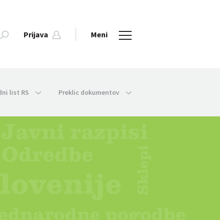
Prijava
Meni
dni list RS
Preklic dokumentov