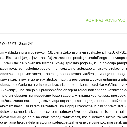
KOPIRAJ POVEZAVO
 Ob-32/07 , Stran 241
 in v skladu s prvim odstavkom 58. člena Zakona o javnih uslužbencih (ZJU-UPB1, U
ka Bistrica objavlja javni natečaj za zasedbo prostega uradniškega delovnega
 upravi Občine Slovenska Bistrica. Poleg splošnih pogojev, ki jih določajo predp
izpolnjevati še naslednje pogoje: – univerzitetno izobrazbo ali visoko strokovno i
onomske ali pravne smeri, – najmanj 8 let delovnih izkušenj, – znanje uradnega
državni izpit iz javne uprave, – strokovni izpit iz poslovanja z dokumentarnim grad
obnost odločanja na nivoju organizacijske enote, – komunikacijske veščine, – vozni
 Slovenije, – ne smejo biti pravnomočno obsojeni zaradi naklepnega kaznivega de
smejo biti obsojeni na nepogojno kazen zapora v trajanju več kot šest mesecev, 
ožnica zaradi naklepnega kaznivega dejanja, ki se preganja po uradni dolžnosti.
lovnem mestu, za katero se zahteva ista stopnja izobrazbe in čas pripravništva v i
o delovno razmerje sklenjeno oziroma pripravništvo opravljeno pri istem ali pri
števa tudi drugo delo na enaki stopnji zahtevnosti, kot je delovno mesto, za kat
ravljanja takega dela in stopnja izobrazbe. Zahtevane delovne izkušnje se skrajša