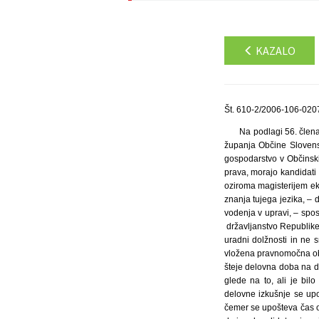
KAZALO
Št. 610-2/2006-106-0207
Na podlagi 56. člena
županja Občine Slovens
gospodarstvo v Občinski
prava, morajo kandidati 
oziroma magisterijem ek
znanja tujega jezika, – 
vodenja v upravi, – spos
državljanstvo Republike
uradni dolžnosti in ne 
vložena pravnomočna obt
šteje delovna doba na de
glede na to, ali je bil
delovne izkušnje se upo
čemer se upošteva čas op