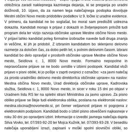
obtožnica zaradi naklepnega kaznivega dejanja, ki se preganja po uradni
dolžnosti, 10. izjavo, da za namen tega natečajnega postopka dovoljuje
Mestni občini Novo mesto pridobitev podatkov iz 9. točke iz uradne evidence.
V primeru, da kandidat ne bo soglašal, bo moral sam predložiti ustrezna
dokazila. Kandidati morajo k prijavi z dokazili in življenjepisom priložiti tudi
program dela ter vizijo razvoja občinske uprave Mestne občine Novo mesto.
V prijavi lahko kandidat poleg formalne izobrazbe navede tudi druga znanja
in veščine, ki jih je pridobil. Z izbranim kandidatom bo sklenjeno delovno
razmerje za določen čas, za dobo petih let, s polnim delovnim časom. Izbrani
kandidat bo delo opravljal v prostorih občinske uprave Mestne občine Novo
mesto, Seidlova c. 1, 8000 Novo mesto. Formalno nepopolne in
nepravočasne prijave se ne bodo uvrstile v izbirni postopek. Kandidat vloži
prijavo v pisni obliki, ki jo pošlje v zaprti ovojnici z označbo: »za javni natečaj
za prosto uradniško delovno mesto direktor/ica občinske uprave« na naslov:
Mestna občina Novo mesto, Urad direktorja občinske uprave, Kadrovska
služba, Seidlova c. 1, 8000 Novo mesto, in sicer v roku 15 dni po objavi v
Uradnem listu RS ter na spletni strani Ministrstva za javno upravo. Za pisno
obliko prijave se šteje tudi elektronska oblika, poslana na elektronski naslov:
mestna.obcina@novomesto.si, pri čemer veljavnost prijave ni pogojena z
elektronskim podpisom. Kandidati bodo o izbiri pisno obveščeni najkasneje v
roku 30 dni po opravljeni izbiri. Informacije o izvedbi javnega natečaja dajeta
Silva Vovko, tel. 07/393-92-20 ter Mojca Kužnik, tel. 07/393-93-28. V besedilu
natečaja uporabljeni izrazi, zapisani v moški spolni slovnični obliki, so