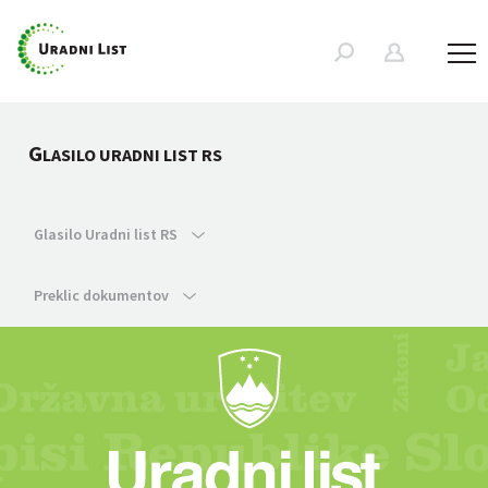
G
LASILO URADNI LIST RS
Glasilo Uradni list RS
Preklic dokumentov