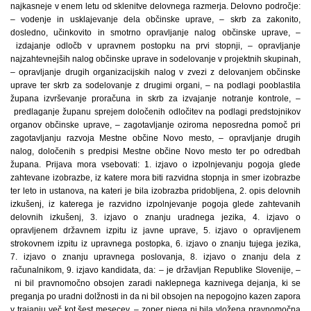
najkasneje v enem letu od sklenitve delovnega razmerja. Delovno področje:
– vodenje in usklajevanje dela občinske uprave, – skrb za zakonito,
dosledno, učinkovito in smotrno opravljanje nalog občinske uprave, –
izdajanje odločb v upravnem postopku na prvi stopnji, – opravljanje
najzahtevnejših nalog občinske uprave in sodelovanje v projektnih skupinah,
– opravljanje drugih organizacijskih nalog v zvezi z delovanjem občinske
uprave ter skrb za sodelovanje z drugimi organi, – na podlagi pooblastila
župana izvrševanje proračuna in skrb za izvajanje notranje kontrole, –
predlaganje županu sprejem določenih odločitev na podlagi predstojnikov
organov občinske uprave, – zagotavljanje oziroma neposredna pomoč pri
zagotavljanju razvoja Mestne občine Novo mesto, – opravljanje drugih
nalog, določenih s predpisi Mestne občine Novo mesto ter po odredbah
župana. Prijava mora vsebovati: 1. izjavo o izpolnjevanju pogoja glede
zahtevane izobrazbe, iz katere mora biti razvidna stopnja in smer izobrazbe
ter leto in ustanova, na kateri je bila izobrazba pridobljena, 2. opis delovnih
izkušenj, iz katerega je razvidno izpolnjevanje pogoja glede zahtevanih
delovnih izkušenj, 3. izjavo o znanju uradnega jezika, 4. izjavo o
opravljenem državnem izpitu iz javne uprave, 5. izjavo o opravljenem
strokovnem izpitu iz upravnega postopka, 6. izjavo o znanju tujega jezika,
7. izjavo o znanju upravnega poslovanja, 8. izjavo o znanju dela z
računalnikom, 9. izjavo kandidata, da: – je državljan Republike Slovenije, –
ni bil pravnomočno obsojen zaradi naklepnega kaznivega dejanja, ki se
preganja po uradni dolžnosti in da ni bil obsojen na nepogojno kazen zapora
v trajanju več kot šest mesecev, – zoper njega ni bila vložena pravnomočna