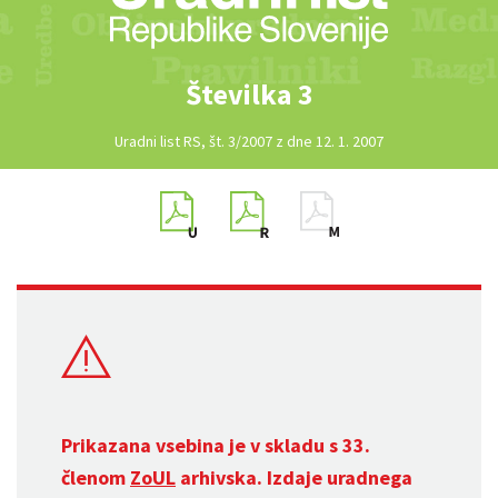
Številka 3
Uradni list RS, št. 3/2007 z dne 12. 1. 2007
Prikazana vsebina je v skladu s 33.
členom
ZoUL
arhivska. Izdaje uradnega