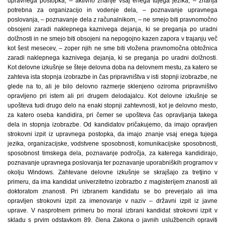
upravnega postopka, – aktivno znanje vsaj enega tujega jezika, – znanja
potrebna za organizacijo in vodenje dela, – poznavanje upravnega
poslovanja, – poznavanje dela z računalnikom, – ne smejo biti pravnomočno
obsojeni zaradi naklepnega kaznivega dejanja, ki se preganja po uradni
dolžnosti in ne smejo biti obsojeni na nepogojno kazen zapora v trajanju več
kot šest mesecev, – zoper njih ne sme biti vložena pravnomočna obtožnica
zaradi naklepnega kaznivega dejanja, ki se preganja po uradni dolžnosti.
Kot delovne izkušnje se šteje delovna doba na delovnem mestu, za katero se
zahteva ista stopnja izobrazbe in čas pripravništva v isti stopnji izobrazbe, ne
glede na to, ali je bilo delovno razmerje sklenjeno oziroma pripravništvo
opravljeno pri istem ali pri drugem delodajalcu. Kot delovne izkušnje se
upošteva tudi drugo delo na enaki stopnji zahtevnosti, kot je delovno mesto,
za katero oseba kandidira, pri čemer se upošteva čas opravljanja takega
dela in stopnja izobrazbe. Od kandidatov pričakujemo, da imajo opravljen
strokovni izpit iz upravnega postopka, da imajo znanje vsaj enega tujega
jezika, organizacijske, vodstvene sposobnosti, komunikacijske sposobnosti,
sposobnost timskega dela, poznavanje področja, za katerega kandidirajo,
poznavanje upravnega poslovanja ter poznavanje uporabniških programov v
okolju Windows. Zahtevane delovne izkušnje se skrajšajo za tretjino v
primeru, da ima kandidat univerzitetno izobrazbo z magisterijem znanosti ali
doktoratom znanosti. Pri izbranem kandidatu se bo preverjalo ali ima
opravljen strokovni izpit za imenovanje v naziv – državni izpit iz javne
uprave. V nasprotnem primeru bo moral izbrani kandidat strokovni izpit v
skladu s prvim odstavkom 89. člena Zakona o javnih uslužbencih opraviti