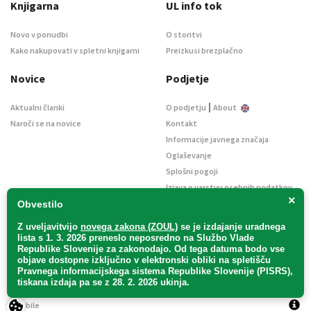
Knjigarna
UL info tok
Novo v ponudbi
O storitvi
Kako nakupovati v spletni knjigarni
Preizkusi brezplačno
Novice
Podjetje
|
Aktualni članki
O podjetju
About
Naroči se na novice
Kontakt
Informacije javnega značaja
Oglaševanje
Splošni pogoji
Izjava o varstvu osebnih podatkov
×
E-dražbe
Obvestilo
Z uveljavitvijo
novega zakona (ZOUL)
se je
izdajanje uradnega
lista s 1. 3. 2026 preneslo
neposredno
na Službo Vlade
Republike Slovenije za zakonodajo
. Od tega datuma bodo vse
objave dostopne izključno v elektronski obliki na spletišču
Pravnega informacijskega sistema Republike Slovenije (PISRS),
Uradni list d. o. o. – v likvidaciji / Vse pravice pridržane.
tiskana izdaja pa se z 28. 2. 2026 ukinja.
Pravna obvestila
/
Piškotki
/ Avtorji:
TriTim spletna agencija
v sodelovanju z
2Mobile