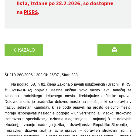
lista, izdane po 28.2.2026, so dostopne
na
PISRS
.
KAZALO
Št. 110-280/2006-1202 Ob-26/07 , Stran 238
Na podlagi 58. in 82. člena Zakona o javnih uslužbencih (Uradni list RS,
št. 32/06-UPB2) objavlja Mestna občina Novo mesto javni natečaj za
zasedbo uradniškega delovnega mesta direktorja/ice občinske uprave.
Delovno mesto je uradniško delovno mesto na položaju, ki se opravlja v
nazivu sekretar. Kandidati, ki se bodo prijavili na prosto delovno mesto,
morajo izpolnjevati naslednje pogoje: – univerzitetno ali visoko strokovno
izobrazbo s specializacijo oziroma magisterijem, – najmanj 8 let delovnih
izkušenj, – znanje uradnega jezika, – državljanstvo Republike Slovenije, –
opravljen državni izpit iz javne uprave, – opravljen strokovni izpit iz