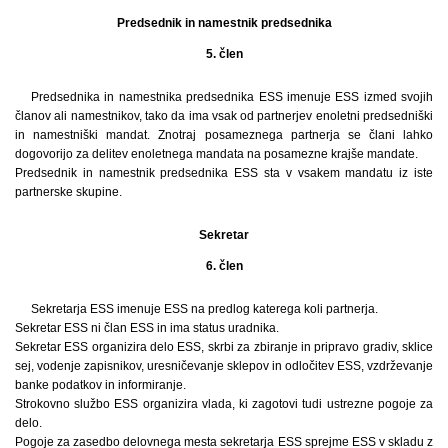
Predsednik in namestnik predsednika
5. člen
Predsednika in namestnika predsednika ESS imenuje ESS izmed svojih
članov ali namestnikov, tako da ima vsak od partnerjev enoletni predsedniški
in namestniški mandat. Znotraj posameznega partnerja se člani lahko
dogovorijo za delitev enoletnega mandata na posamezne krajše mandate.
Predsednik in namestnik predsednika ESS sta v vsakem mandatu iz iste
partnerske skupine.
Sekretar
6. člen
Sekretarja ESS imenuje ESS na predlog katerega koli partnerja.
Sekretar ESS ni član ESS in ima status uradnika.
Sekretar ESS organizira delo ESS, skrbi za zbiranje in pripravo gradiv, sklice
sej, vodenje zapisnikov, uresničevanje sklepov in odločitev ESS, vzdrževanje
banke podatkov in informiranje.
Strokovno službo ESS organizira vlada, ki zagotovi tudi ustrezne pogoje za
delo.
Pogoje za zasedbo delovnega mesta sekretarja ESS sprejme ESS v skladu z