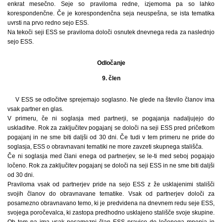
enkrat mesečno. Seje so praviloma redne, izjemoma pa so lahko
korespondenčne. Če je korespondenčna seja neuspešna, se ista tematika
uvrsti na prvo redno sejo ESS.
Na tekoči seji ESS se praviloma določi osnutek dnevnega reda za naslednjo
sejo ESS.
Odločanje
9. člen
V ESS se odločitve sprejemajo soglasno. Ne glede na število članov ima
vsak partner en glas.
V primeru, če ni soglasja med partnerji, se pogajanja nadaljujejo do
uskladitve. Rok za zaključitev pogajanj se določi na seji ESS pred pričetkom
pogajanj in ne sme biti daljši od 30 dni. Če tudi v tem primeru ne pride do
soglasja, ESS o obravnavani tematiki ne more zavzeti skupnega stališča.
Če ni soglasja med člani enega od partnerjev, se le-ti med seboj pogajajo
ločeno. Rok za zaključitev pogajanj se določi na seji ESS in ne sme biti daljši
od 30 dni.
Praviloma vsak od partnerjev pride na sejo ESS z že usklajenimi stališči
svojih članov do obravnavane tematike. Vsak od partnerjev določi za
posamezno obravnavano temo, ki je predvidena na dnevnem redu seje ESS,
svojega poročevalca, ki zastopa predhodno usklajeno stališče svoje skupine.
Ob tem pa ima vsak posamezni član ESS pravico do ločenega mnenja in