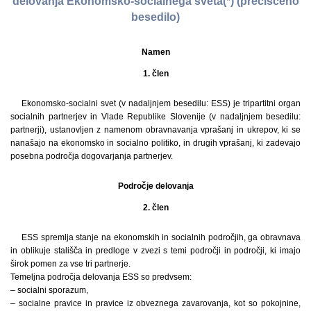
delovanja Ekonomsko-socialnega sveta(*) (prečiščeno
besedilo)
Namen
1. člen
Ekonomsko-socialni svet (v nadaljnjem besedilu: ESS) je tripartitni organ
socialnih partnerjev in Vlade Republike Slovenije (v nadaljnjem besedilu:
partnerji), ustanovljen z namenom obravnavanja vprašanj in ukrepov, ki se
nanašajo na ekonomsko in socialno politiko, in drugih vprašanj, ki zadevajo
posebna področja dogovarjanja partnerjev.
Področje delovanja
2. člen
ESS spremlja stanje na ekonomskih in socialnih področjih, ga obravnava
in oblikuje stališča in predloge v zvezi s temi področji in področji, ki imajo
širok pomen za vse tri partnerje.
Temeljna področja delovanja ESS so predvsem:
– socialni sporazum,
– socialne pravice in pravice iz obveznega zavarovanja, kot so pokojnine,