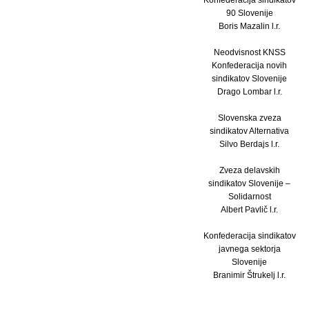
90 Slovenije
Boris Mazalin l.r.
Neodvisnost KNSS
Konfederacija novih
sindikatov Slovenije
Drago Lombar l.r.
Slovenska zveza
sindikatov Alternativa
Silvo Berdajs l.r.
Zveza delavskih
sindikatov Slovenije –
Solidarnost
Albert Pavlič l.r.
Konfederacija sindikatov
javnega sektorja
Slovenije
Branimir Štrukelj l.r.