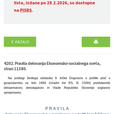
lista, izdane po 28.2.2026, so dostopne
na
PISRS
.
KAZALO
4202. Pravila delovanja Ekonomsko-socialnega sveta,
stran 11380.
Na podlagi šestega odstavka 9. točke Dogovora o politiki plač v
gospodarstvu za leto 1994 (Uradni list RS, št. 23/94) predstavniki
delojemalcev, delodajalcev in Vlade Republike Slovenije soglasno
sprejemamo
P R A V I L A