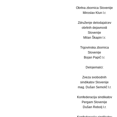
Obrtna zbornica Slovenije
Miroslav Klun l.r.
Združenje delodajalcev
obrtnih dejavnosti
Slovenije
Milan Škapin l.r.
Trgovinska zbornica
Slovenije
Bojan Papič l.r.
Delojemalci:
Zveza svobodnih
sindikatov Slovenije
mag. Dušan Semolič l.r.
Konfederacija sindikatov
Pergam Slovenije
Dušan Rebolj l.r.
Konfederacija sindikatov