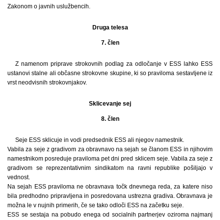
Zakonom o javnih uslužbencih.
Druga telesa
7. člen
Z namenom priprave strokovnih podlag za odločanje v ESS lahko ESS
ustanovi stalne ali občasne strokovne skupine, ki so praviloma sestavljene iz
vrst neodvisnih strokovnjakov.
Sklicevanje sej
8. člen
Seje ESS sklicuje in vodi predsednik ESS ali njegov namestnik.
Vabila za seje z gradivom za obravnavo na sejah se članom ESS in njihovim
namestnikom posreduje praviloma pet dni pred sklicem seje. Vabila za seje z
gradivom se reprezentativnim sindikatom na ravni republike pošiljajo v
vednost.
Na sejah ESS praviloma ne obravnava točk dnevnega reda, za katere niso
bila predhodno pripravljena in posredovana ustrezna gradiva. Obravnava je
možna le v nujnih primerih, če se tako odloči ESS na začetku seje.
ESS se sestaja na pobudo enega od socialnih partnerjev oziroma najmanj