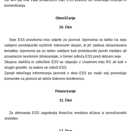
komentiranja.
Obveščanje
10. člen
Seje ESS praviloma niso odprte za javnost. Izjemoma so lahko na sejo
vabljeni predstavniki različnih interesnih skupin, ki jih zadeva obravnavana
tematika. Izjemoma pa so lahko vabljeni tudi predstavniki javnih medijev ali
posamezni neodvisni strokovnjaki, o čemer odloča ESS pred sklicem seje.
Skupna stališča in odločitve ESS se objavijo v Uradnem listu RS ali tudi v
drugih glasilih, za katere se odloči ESS.
Zaradi tekočega informiranja javnosti o delu ESS po vsaki seji posreduje
komunike za javnost ali skliče tiskovno konferenco.
Financiranje
11. člen
Za delovanje ESS zagotavlja finančna sredstva država iz proračunskih
sredstev.
12. člen