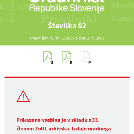
Številka 82
Uradni list RS, št. 82/2007 z dne 10. 9. 2007
Prikazana vsebina je v skladu s 33.
členom
ZoUL
arhivska. Izdaje uradnega