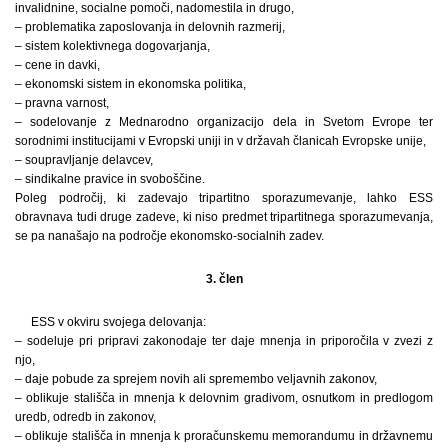
invalidnine, socialne pomoči, nadomestila in drugo,
– problematika zaposlovanja in delovnih razmerij,
– sistem kolektivnega dogovarjanja,
– cene in davki,
– ekonomski sistem in ekonomska politika,
– pravna varnost,
– sodelovanje z Mednarodno organizacijo dela in Svetom Evrope ter
sorodnimi institucijami v Evropski uniji in v državah članicah Evropske unije,
– soupravljanje delavcev,
– sindikalne pravice in svoboščine.
Poleg področij, ki zadevajo tripartitno sporazumevanje, lahko ESS
obravnava tudi druge zadeve, ki niso predmet tripartitnega sporazumevanja,
se pa nanašajo na področje ekonomsko-socialnih zadev.
3. člen
ESS v okviru svojega delovanja:
– sodeluje pri pripravi zakonodaje ter daje mnenja in priporočila v zvezi z
njo,
– daje pobude za sprejem novih ali spremembo veljavnih zakonov,
– oblikuje stališča in mnenja k delovnim gradivom, osnutkom in predlogom
uredb, odredb in zakonov,
– oblikuje stališča in mnenja k proračunskemu memorandumu in državnemu