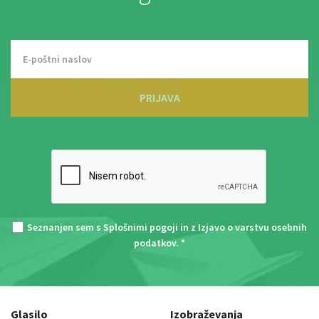
PRIJAVA
Seznanjen sem s
Splošnimi pogoji
in z
Izjavo o varstvu osebnih
podatkov
. *
Glasilo
Izobraževanja