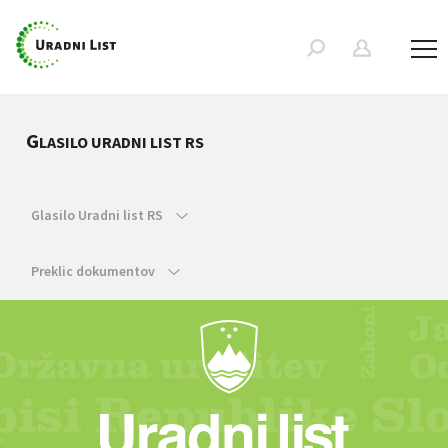
G
LASILO URADNI LIST RS
Glasilo Uradni list RS
Preklic dokumentov