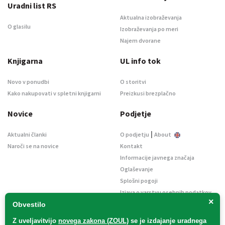
Uradni list RS
Aktualna izobraževanja
O glasilu
Izobraževanja po meri
Najem dvorane
Knjigarna
UL info tok
Novo v ponudbi
O storitvi
Kako nakupovati v spletni knjigarni
Preizkusi brezplačno
Novice
Podjetje
|
Aktualni članki
O podjetju
About
Naroči se na novice
Kontakt
Informacije javnega značaja
Oglaševanje
Splošni pogoji
Izjava o varstvu osebnih podatkov
×
E-dražbe
Obvestilo
Z uveljavitvijo
novega zakona (ZOUL)
se je
izdajanje uradnega