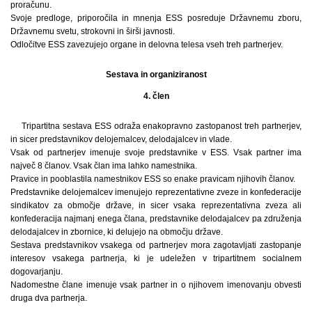
proračunu.
Svoje predloge, priporočila in mnenja ESS posreduje Državnemu zboru,
Državnemu svetu, strokovni in širši javnosti.
Odločitve ESS zavezujejo organe in delovna telesa vseh treh partnerjev.
Sestava in organiziranost
4. člen
Tripartitna sestava ESS odraža enakopravno zastopanost treh partnerjev,
in sicer predstavnikov delojemalcev, delodajalcev in vlade.
Vsak od partnerjev imenuje svoje predstavnike v ESS. Vsak partner ima
največ 8 članov. Vsak član ima lahko namestnika.
Pravice in pooblastila namestnikov ESS so enake pravicam njihovih članov.
Predstavnike delojemalcev imenujejo reprezentativne zveze in konfederacije
sindikatov za območje države, in sicer vsaka reprezentativna zveza ali
konfederacija najmanj enega člana, predstavnike delodajalcev pa združenja
delodajalcev in zbornice, ki delujejo na območju države.
Sestava predstavnikov vsakega od partnerjev mora zagotavljati zastopanje
interesov vsakega partnerja, ki je udeležen v tripartitnem socialnem
dogovarjanju.
Nadomestne člane imenuje vsak partner in o njihovem imenovanju obvesti
druga dva partnerja.