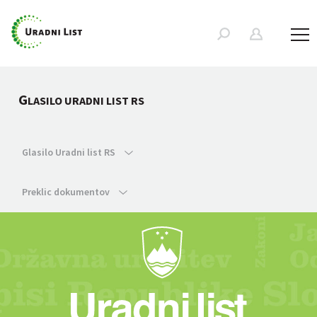
G
LASILO URADNI LIST RS
Glasilo Uradni list RS
Preklic dokumentov