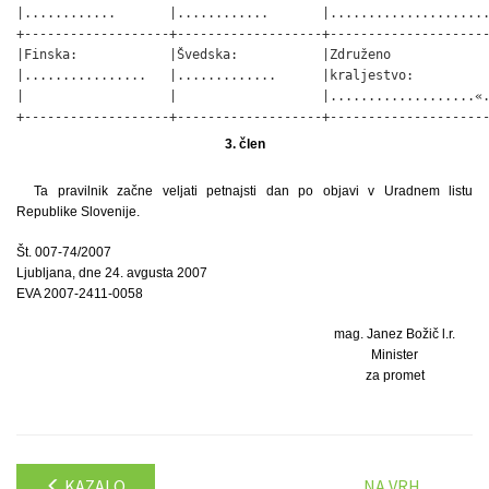
|............       |............       |.....................
+-------------------+-------------------+---------------------
|Finska:            |Švedska:           |Združeno             
|................   |.............      |kraljestvo:          
|                   |                   |...................«.
+-------------------+-------------------+--------------------
3. člen
Ta pravilnik začne veljati petnajsti dan po objavi v Uradnem listu
Republike Slovenije.
Št. 007-74/2007
Ljubljana, dne 24. avgusta 2007
EVA 2007-2411-0058
mag. Janez Božič l.r.
Minister
za promet
KAZALO
NA VRH