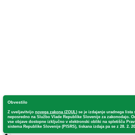
Obvestilo
Z uveljavitvijo
novega zakona (ZOUL)
se je
izdajanje uradnega lista 
neposredno
na Službo Vlade Republike Slovenije za zakonodajo
. O
vse objave dostopne izključno v elektronski obliki na spletišču Pra
sistema Republike Slovenije (PISRS), tiskana izdaja pa se z 28. 2. 20