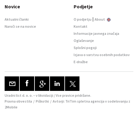
Novice
Podjetje
|
Aktualni članki
O podjetju
About
Naroči se na novice
Kontakt
Informacije javnega značaja
Oglaševanje
Splošni pogoji
Izjava o varstvu osebnih podatkov
E-dražbe
Uradni list d. o. o. – v likvidaciji / Vse pravice pridržane.
Pravna obvestila
/
Piškotki
/ Avtorji:
TriTim spletna agencija
v sodelovanju z
2Mobile