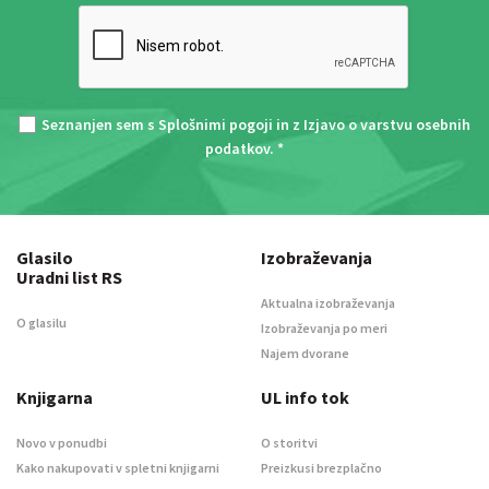
Seznanjen sem s
Splošnimi pogoji
in z
Izjavo o varstvu osebnih
podatkov
. *
Glasilo
Izobraževanja
Uradni list RS
Aktualna izobraževanja
O glasilu
Izobraževanja po meri
Najem dvorane
Knjigarna
UL info tok
Novo v ponudbi
O storitvi
Kako nakupovati v spletni knjigarni
Preizkusi brezplačno