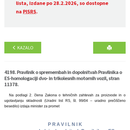
lista, izdane po 28.2.2026, so dostopne
na
PISRS
.
KAZALO
4198. Pravilnik o spremembah in dopolnitvah Pravilnika o
ES-homologaciji dvo- in trikolesnih motornih vozil, stran
11378.
Na podlagi 2. člena Zakona o tehničnih zahtevah za proizvode in o
ugotavljanju skladnosti (Uradni list RS, št. 99/04 – uradno prečiščeno
besedilo) izdaja minister za promet
P R A V I L N I K