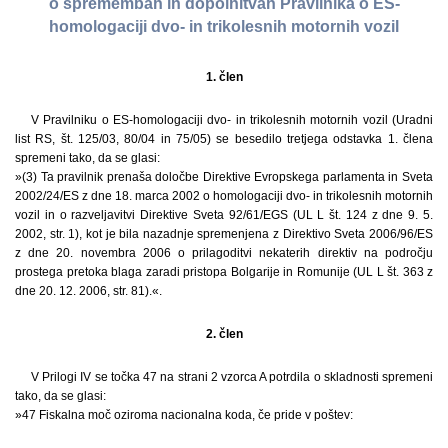
o spremembah in dopolnitvah Pravilnika o ES-
homologaciji dvo- in trikolesnih motornih vozil
1. člen
V Pravilniku o ES-homologaciji dvo- in trikolesnih motornih vozil (Uradni
list RS, št. 125/03, 80/04 in 75/05) se besedilo tretjega odstavka 1. člena
spremeni tako, da se glasi:
»(3) Ta pravilnik prenaša določbe Direktive Evropskega parlamenta in Sveta
2002/24/ES z dne 18. marca 2002 o homologaciji dvo- in trikolesnih motornih
vozil in o razveljavitvi Direktive Sveta 92/61/EGS (UL L št. 124 z dne 9. 5.
2002, str. 1), kot je bila nazadnje spremenjena z Direktivo Sveta 2006/96/ES
z dne 20. novembra 2006 o prilagoditvi nekaterih direktiv na področju
prostega pretoka blaga zaradi pristopa Bolgarije in Romunije (UL L št. 363 z
dne 20. 12. 2006, str. 81).«.
2. člen
V Prilogi IV se točka 47 na strani 2 vzorca A potrdila o skladnosti spremeni
tako, da se glasi:
»47 Fiskalna moč oziroma nacionalna koda, če pride v poštev: