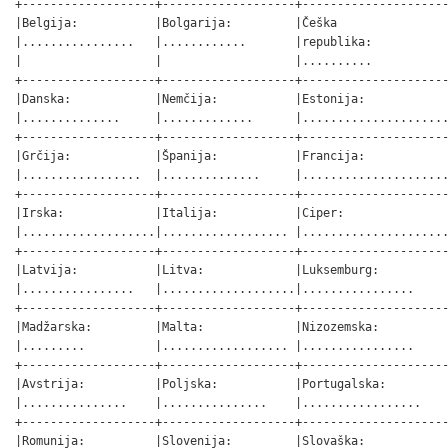
+-------------------+-------------------+---------------------
|Belgija:           |Bolgarija:         |Češka                
|................   |............       |republika:           
|                   |                   |..........           
+-------------------+-------------------+---------------------
|Danska:            |Nemčija:           |Estonija:            
|..............     |.............      |.....................
+-------------------+-------------------+---------------------
|Grčija:            |Španija:           |Francija:            
|.................  |..............     |.....................
+-------------------+-------------------+---------------------
|Irska:             |Italija:           |Ciper:               
|...................|.................. |.....................
+-------------------+-------------------+---------------------
|Latvija:           |Litva:             |Luksemburg:          
|................   |...................|................     
+-------------------+-------------------+---------------------
|Madžarska:         |Malta:             |Nizozemska:          
|.........          |.................. |................     
+-------------------+-------------------+---------------------
|Avstrija:          |Poljska:           |Portugalska:         
|...............    |...............    |.................    
+-------------------+-------------------+---------------------
|Romunija:          |Slovenija:         |Slovaška:            