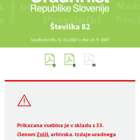
Številka 82
Uradni list RS, št. 82/2007 z dne 10. 9. 2007
Prikazana vsebina je v skladu s 33.
členom
ZoUL
arhivska. Izdaje uradnega