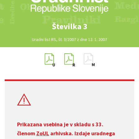
Številka 3
Uradni list RS, št. 3/2007 z dne 12. 1. 2007
Prikazana vsebina je v skladu s 33.
členom
ZoUL
arhivska. Izdaje uradnega