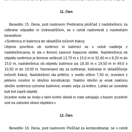
11. člen
Besedilo 15. člena, pod naslovom Prebiralna ploščad z nadstrešnico za
odbrane odpadke in izstresališčem, se v celoti nadomesti z naslednjim
besedilom:
»Sortirnica in balirnica ter skladišče ločenih frakcij:
Utrjene površine ob sortirnici in balirnici se v celoti nadkrije z
nadstrešnicama, ki sta v tlorisni zasnovi trapezne oblike. Nadstrešnica ob
objektu sortirnice je tlorisne velikosti 13,70 m x 15,0 m in 32,60 m x 9,20 m do
15,0 m, nadstrešnica ob objektu balirnice pa 18,30 m x 19,50 m in 49,0 x
10,50 m do 19,50 m. Namenjeni sta za sortiranje, baliranje in skladiščenje
ločenih frakcij. Nadstrešnici sta pritlični, s svetlo višino 7,50 m, izvedeni z
jekleno nosilno in strešno konstrukcijo. Naklon strešin je enak naklonu
strešin sortirnice oziroma balirnice, enako velja za kritino. Lahko se izvedeta
tudi kot zaprti objekti.
Izcedne vode se lovijo v talni lovilni skledi in nato odvajajo v bazen izcednih
vod na zahodni strani objektov.«
12. člen
Besedilo 16. člena, pod naslovom Ploščad za kompostiranje, se v celoti