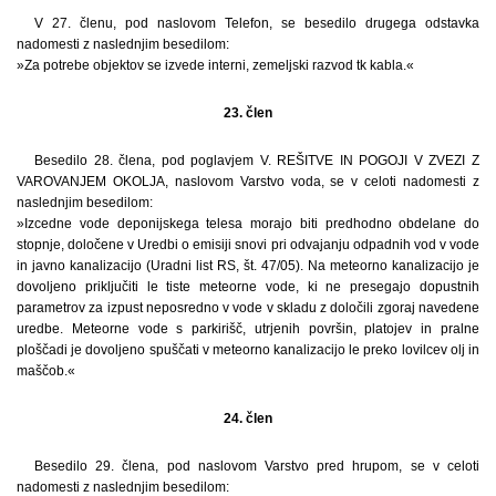
V 27. členu, pod naslovom Telefon, se besedilo drugega odstavka
nadomesti z naslednjim besedilom:
»Za potrebe objektov se izvede interni, zemeljski razvod tk kabla.«
23. člen
Besedilo 28. člena, pod poglavjem V. REŠITVE IN POGOJI V ZVEZI Z
VAROVANJEM OKOLJA, naslovom Varstvo voda, se v celoti nadomesti z
naslednjim besedilom:
»Izcedne vode deponijskega telesa morajo biti predhodno obdelane do
stopnje, določene v Uredbi o emisiji snovi pri odvajanju odpadnih vod v vode
in javno kanalizacijo (Uradni list RS, št. 47/05). Na meteorno kanalizacijo je
dovoljeno priključiti le tiste meteorne vode, ki ne presegajo dopustnih
parametrov za izpust neposredno v vode v skladu z določili zgoraj navedene
uredbe. Meteorne vode s parkirišč, utrjenih površin, platojev in pralne
ploščadi je dovoljeno spuščati v meteorno kanalizacijo le preko lovilcev olj in
maščob.«
24. člen
Besedilo 29. člena, pod naslovom Varstvo pred hrupom, se v celoti
nadomesti z naslednjim besedilom: