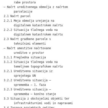
      rabe prostora                                           
– Načrt ureditvenega območja z načrtom

      parcelacije

2.1 Načrt parcel                                              
2.2.1 Meja območja urejanja na

      digitalnem katastrskem načrtu                           
2.2.2 Situacija tlačnega voda na

      digitalnem katastrskem načrtu                           
2.3 Načrt gradbene parcele s

      tehničnimi elementi                                     
– Načrt umestitve načrtovane

      ureditve v prostor

3.1.1 Pregledna situacija                                     
3.1.2 Situacija tlačnega voda na

      temeljnem topografskem načrtu                           
3.2.1 Ureditvena situacija iz

      sprejetega UN                                           
3.2.2 Ureditvena situacija –

      sprememba – 1. faza                                     
3.2.3 Ureditvena situacija –

      sprememba – končno stanje                               
3.3 Situacija z obstoječimi objekti ter

      infrastrukturnimi vodi in napravami                     
3.4 Zasnova projektnih rešitev
