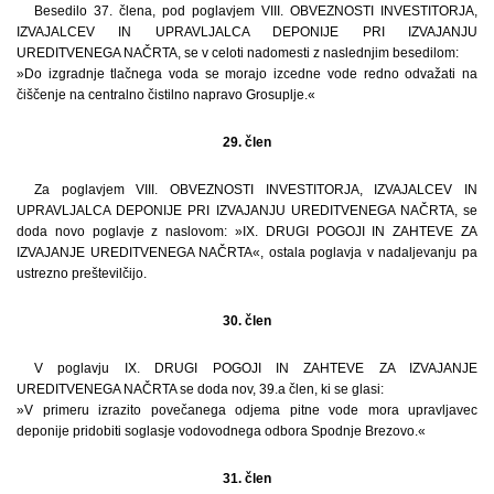
Besedilo 37. člena, pod poglavjem VIII. OBVEZNOSTI INVESTITORJA,
IZVAJALCEV IN UPRAVLJALCA DEPONIJE PRI IZVAJANJU
UREDITVENEGA NAČRTA, se v celoti nadomesti z naslednjim besedilom:
»Do izgradnje tlačnega voda se morajo izcedne vode redno odvažati na
čiščenje na centralno čistilno napravo Grosuplje.«
29. člen
Za poglavjem VIII. OBVEZNOSTI INVESTITORJA, IZVAJALCEV IN
UPRAVLJALCA DEPONIJE PRI IZVAJANJU UREDITVENEGA NAČRTA, se
doda novo poglavje z naslovom: »IX. DRUGI POGOJI IN ZAHTEVE ZA
IZVAJANJE UREDITVENEGA NAČRTA«, ostala poglavja v nadaljevanju pa
ustrezno preštevilčijo.
30. člen
V poglavju IX. DRUGI POGOJI IN ZAHTEVE ZA IZVAJANJE
UREDITVENEGA NAČRTA se doda nov, 39.a člen, ki se glasi:
»V primeru izrazito povečanega odjema pitne vode mora upravljavec
deponije pridobiti soglasje vodovodnega odbora Spodnje Brezovo.«
31. člen