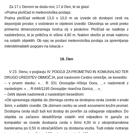
Za 17.c členom se doda nov, 17.d člen, ki se glasi:
»Pralna ploščad in meteorološka postaja:
Pralna ploščad velikosti 13,0 x 10,0 m se izvede ob dostopni cesti na
deponijski prostor, v vodotesni in oljetesni izvedbi. Odvodnja se uredi preko
primerno dimenzioniranega lovilca olj v peskolov. Ploščad se nadkrije z
nadstrešnico, ki je pritlična in višine 4,80 m. Naklon strešin je enak naklonu
na ostalih objektih. Ob njej se postavi meteorološka postaja za spremljanje
mikroklimatskih pogojev na lokaciji.«
18. člen
V 23. členu, v poglavju IV. POGOJI ZA PROMETNO IN KOMUNALNO TER
DRUGO UREDITEV OBMOČJA, pod naslovom Cestno omrežje, se besedilo:
– v prvem stavku: »… R 331 Grosuplje–Višnja Gora, …« nadomesti z
naslednjim: »… R-646/1195 Grosuplje–Ivančna Gorica, …«,
– četrti stavek nadomesti z naslednjim besedilom:
»Od upravnega objekta do zbirnega centra se dostopna cesta izvede v enaki
širini, v asfaltni izvedbi. Ob zbirnem centru se uredi enosmerni krožni promet.
Dostopna cesta služi tudi kot dostop do površin za odlaganje odpadkov. Do
objekta za začasno skladiščenje ostalih vrst odpadkov in garaže za
kompaktor se izvede dostopna cesta v širini 4,00 m z obojestranskima
bankinama po 0,50 in obračališčem za dostavna vozila. Tudi ostale notranje