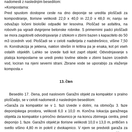
nadomesti z naslednjim besedilom:
»Kompostarna:
Pred spustom dostopne ceste na dno deponije se uredita ploščadi za
kompostiranje, tlorisne velikosti 22,0 x 40,0 in 22,0 x 48,0 m; nanju se
odvažajo ločeni biološki odpadki ter lesovina. Ploščad se asfaltira, na
robovih pa vgradi dvignjene betonske robnike. S primernimi padci ploščadi
se mora zagotoviti odvodnjavanje z iztokom v zbirni bazen s kapaciteto do 50
m3 izcednih vod. Ploščadi se v celoti nadkrijeta z nadstrešnico, višine 7,50
m. Konstrukcija je jeklena, naklon strešin in kritina pa je enaka, kot pri vseh
ostalih objektih. Lahko se izvede tudi kot zaprt objekt. Odvodnjavanje s
platoja kompostarne se uredi preko lovilne sklede v zbirni bazen izcednih
vod, lociran na njeni severni strani. Zbrane vode se uporabijo za vlaženje
komposta.«
13. člen
Besedilo 17. člena, pod naslovom Garažni objekt za kompaktor s pralno
ploščadjo, se v celoti nadomesti z naslednjim besedilom:
»Garaža za kompaktor se v 1. fazi izvede v dolini, na območju 3. faze
deponijskega prostora, velikosti 6,0 x 10,0 m. Končna lokacija garažnega
objekta za kompaktor s priročno delavnico je na koncu zbirnega centra, pred
deponijo 1. faze. Garažni objekt je tlorisne velikosti 10,0 x 13,0 m, pritličen s
svetlo višino 4,80 m in pokrit z dvokapnico. V njem se predvidi garaža za