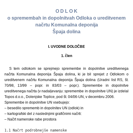
O D L O K
o spremembah in dopolnitvah Odloka o ureditvenem
načrtu Komunalna deponija
Špaja dolina
I. UVODNE DOLOČBE
1. člen
S tem odlokom se sprejmejo spremembe in dopolnitve ureditvenega
načrta Komunalna deponija Špaja dolina, ki je bil sprejet z Odlokom o
ureditvenem načrtu Komunalna deponija Špaja dolina (Uradni list RS, št.
70/98, 13/99 – popr. in 83/03 – popr.). Spremembe in dopolnitve
ureditvenega načrta (v nadaljevanju: spremembe in dopolnitve UN) je izdelal
Topos d.o.o., Dolenjske Toplice, pod št. 04/06-UN, v decembru 2006.
Spremembe in dopolnitve UN vsebujejo:
– besedilo sprememb in dopolnitev UN (odlok) in
– kartografski del z naslednjimi grafičnimi načrti:
– Načrt namenske rabe prostora
1.1 Načrt podrobnejše namenske
