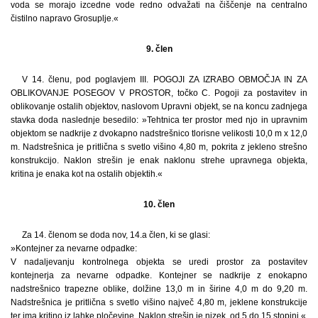
voda se morajo izcedne vode redno odvažati na čiščenje na centralno
čistilno napravo Grosuplje.«
9. člen
V 14. členu, pod poglavjem III. POGOJI ZA IZRABO OBMOČJA IN ZA
OBLIKOVANJE POSEGOV V PROSTOR, točko C. Pogoji za postavitev in
oblikovanje ostalih objektov, naslovom Upravni objekt, se na koncu zadnjega
stavka doda naslednje besedilo: »Tehtnica ter prostor med njo in upravnim
objektom se nadkrije z dvokapno nadstrešnico tlorisne velikosti 10,0 m x 12,0
m. Nadstrešnica je pritlična s svetlo višino 4,80 m, pokrita z jekleno strešno
konstrukcijo. Naklon strešin je enak naklonu strehe upravnega objekta,
kritina je enaka kot na ostalih objektih.«
10. člen
Za 14. členom se doda nov, 14.a člen, ki se glasi:
»Kontejner za nevarne odpadke:
V nadaljevanju kontrolnega objekta se uredi prostor za postavitev
kontejnerja za nevarne odpadke. Kontejner se nadkrije z enokapno
nadstrešnico trapezne oblike, dolžine 13,0 m in širine 4,0 m do 9,20 m.
Nadstrešnica je pritlična s svetlo višino največ 4,80 m, jeklene konstrukcije
ter ima kritino iz lahke pločevine. Naklon strešin je nizek, od 5 do 15 stopinj.«