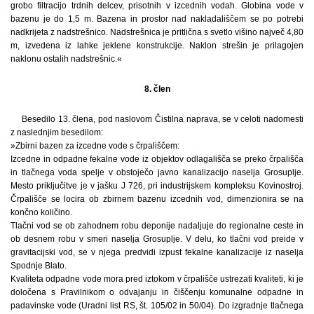
grobo filtracijo trdnih delcev, prisotnih v izcednih vodah. Globina vode v
bazenu je do 1,5 m. Bazena in prostor nad nakladališčem se po potrebi
nadkrijeta z nadstrešnico. Nadstrešnica je pritlična s svetlo višino največ 4,80
m, izvedena iz lahke jeklene konstrukcije. Naklon strešin je prilagojen
naklonu ostalih nadstrešnic.«
8. člen
Besedilo 13. člena, pod naslovom Čistilna naprava, se v celoti nadomesti
z naslednjim besedilom:
»Zbirni bazen za izcedne vode s črpališčem:
Izcedne in odpadne fekalne vode iz objektov odlagališča se preko črpališča
in tlačnega voda spelje v obstoječo javno kanalizacijo naselja Grosuplje.
Mesto priključitve je v jašku J 726, pri industrijskem kompleksu Kovinostroj.
Črpališče se locira ob zbirnem bazenu izcednih vod, dimenzionira se na
končno količino.
Tlačni vod se ob zahodnem robu deponije nadaljuje do regionalne ceste in
ob desnem robu v smeri naselja Grosuplje. V delu, ko tlačni vod preide v
gravitacijski vod, se v njega predvidi izpust fekalne kanalizacije iz naselja
Spodnje Blato.
Kvaliteta odpadne vode mora pred iztokom v črpališče ustrezati kvaliteti, ki je
določena s Pravilnikom o odvajanju in čiščenju komunalne odpadne in
padavinske vode (Uradni list RS, št. 105/02 in 50/04). Do izgradnje tlačnega