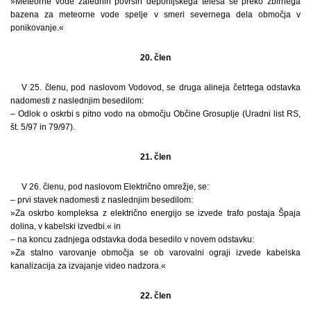
»Meteorne vode zalednih površin deponijskega telesa se preko zbirnega
bazena za meteorne vode spelje v smeri severnega dela območja v
ponikovanje.«
20. člen
V 25. členu, pod naslovom Vodovod, se druga alineja četrtega odstavka
nadomesti z naslednjim besedilom:
– Odlok o oskrbi s pitno vodo na območju Občine Grosuplje (Uradni list RS,
št. 5/97 in 79/97).
21. člen
V 26. členu, pod naslovom Električno omrežje, se:
– prvi stavek nadomesti z naslednjim besedilom:
»Za oskrbo kompleksa z električno energijo se izvede trafo postaja Špaja
dolina, v kabelski izvedbi.« in
– na koncu zadnjega odstavka doda besedilo v novem odstavku:
»Za stalno varovanje območja se ob varovalni ograji izvede kabelska
kanalizacija za izvajanje video nadzora.«
22. člen