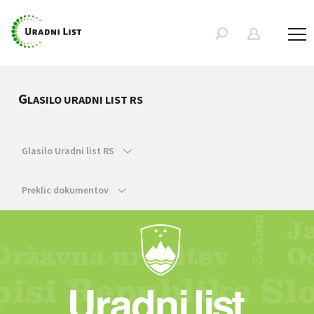
G
LASILO URADNI LIST RS
Glasilo Uradni list RS
Preklic dokumentov