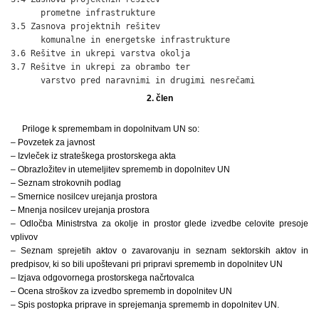
      prometne infrastrukture                                 
3.5 Zasnova projektnih rešitev

      komunalne in energetske infrastrukture                  
3.6 Rešitve in ukrepi varstva okolja                          
3.7 Rešitve in ukrepi za obrambo ter

      varstvo pred naravnimi in drugimi nesrečami            
2. člen
Priloge k spremembam in dopolnitvam UN so:
– Povzetek za javnost
– Izvleček iz strateškega prostorskega akta
– Obrazložitev in utemeljitev sprememb in dopolnitev UN
– Seznam strokovnih podlag
– Smernice nosilcev urejanja prostora
– Mnenja nosilcev urejanja prostora
– Odločba Ministrstva za okolje in prostor glede izvedbe celovite presoje
vplivov
– Seznam sprejetih aktov o zavarovanju in seznam sektorskih aktov in
predpisov, ki so bili upoštevani pri pripravi sprememb in dopolnitev UN
– Izjava odgovornega prostorskega načrtovalca
– Ocena stroškov za izvedbo sprememb in dopolnitev UN
– Spis postopka priprave in sprejemanja sprememb in dopolnitev UN.