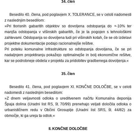
34. člen
Besedilo 40. člena, pod poglavjem X. TOLERANCE, se v celoti nadomesti
z naslednjim besedilom:
»Pri tlorisnih gabaritih objektov so dovoljena odstopanja do +-10% ter
manjša odstopanja v višinskih gabaritih, če je ta pogojen s tehnološkimi
zahtevami. Odstopanja so dovoljena tudi pri višinskih kotah, če se ob izdelavi
projektne dokumentacije podajo racionalnejše rešitve.
Pri poteku komunalne infrastrukture so odstopanja dovoljena, če se pri
nadaljnjem projektiranju pokažejo optimalnejše in bolj ekonomične rešitve,
kar se podrobneje obdela v projektu za pridobitev gradbenega dovoljenja.«
35. člen
Besedilo 41. člena, pod poglavjem XI. KONČNE DOLOČBE, se v celoti
nadomesti z naslednjim besedilom:
»Z dnem veljavnosti odloka o ureditvenem načrtu Komunalna deponija
Špaja dolina (Uradni list RS, št. 70/99) prenehajo veljati določila odloka o
urbanističnem redu v Občini Grosuplje (Uradni list SRS, št. 44/82) za
območje, ki ga ureja ta odlok.«
II. KONČNE DOLOČBE