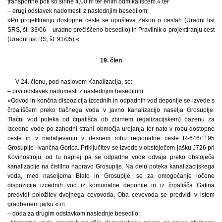
transportne poti so širine 4,00 m ter enim odmikališčem.« ter
– drugi odstavek nadomesti z naslednjim besedilom:
»Pri projektiranju dostopne ceste se upošteva Zakon o cestah (Uradni list
SRS, št. 33/06 – uradno prečiščeno besedilo) in Pravilnik o projektiranju cest
(Uradni list RS, št. 91/05).«
19. člen
V 24. členu, pod naslovom Kanalizacija, se:
– prvi odstavek nadomesti z naslednjim besedilom:
»Odvod in končna dispozicija izcednih in odpadnih vod deponije se izvede s
črpališčem preko tlačnega voda v javno kanalizacijo naselja Grosuplje.
Tlačni vod poteka od črpališča ob zbirnem (egalizacijskem) bazenu za
izcedne vode po zahodni strani območja urejanja ter nato v robu dostopne
ceste in v nadaljevanju v desnem robu regionalne ceste R-646/1195
Grosuplje–Ivančna Gorica. Priključitev se izvede v obstoječem jašku J726 pri
Kovinostroju, od tu naprej pa se odpadne vode odvaja preko obstoječe
kanalizacije na čistilno napravo Grosuplje. Na delu poteka kanalizacijskega
voda, med naseljema Blato in Grosuplje, se za omogočanje ločene
dispozicije izcednih vod iz komunalne deponije in iz črpališča Gatina
predvidi položitev dvojnega cevovoda. Oba cevovoda se predvidi v istem
gradbenem jarku.« in
– doda za drugim odstavkom naslednje besedilo: