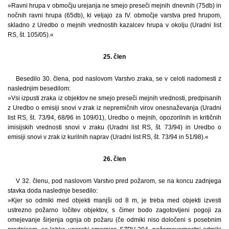
»Ravni hrupa v območju urejanja ne smejo preseči mejnih dnevnih (75db) in
nočnih ravni hrupa (65db), ki veljajo za IV. območje varstva pred hrupom,
skladno z Uredbo o mejnih vrednostih kazalcev hrupa v okolju (Uradni list
RS, št. 105/05).«
25. člen
Besedilo 30. člena, pod naslovom Varstvo zraka, se v celoti nadomesti z
naslednjim besedilom:
»Vsi izpusti zraka iz objektov ne smejo preseči mejnih vrednosti, predpisanih
z Uredbo o emisiji snovi v zrak iz nepremičnih virov onesnaževanja (Uradni
list RS, št. 73/94, 68/96 in 109/01), Uredbo o mejnih, opozorilnih in kritičnih
imisijskih vrednosti snovi v zraku (Uradni list RS, št. 73/94) in Uredbo o
emisiji snovi v zrak iz kurilnih naprav (Uradni list RS, št. 73/94 in 51/98).«
26. člen
V 32. členu, pod naslovom Varstvo pred požarom, se na koncu zadnjega
stavka doda naslednje besedilo:
»Kjer so odmiki med objekti manjši od 8 m, je treba med objekti izvesti
ustrezno požarno ločitev objektov, s čimer bodo zagotovljeni pogoji za
omejevanje širjenja ognja ob požaru (če odmiki niso določeni s posebnim