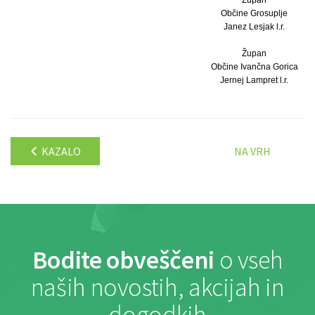
Občine Grosuplje
Janez Lesjak l.r.
Župan
Občine Ivančna Gorica
Jernej Lampret l.r.
KAZALO
NA VRH
Bodite obveščeni
o vseh
naših novostih, akcijah in
dogodkih