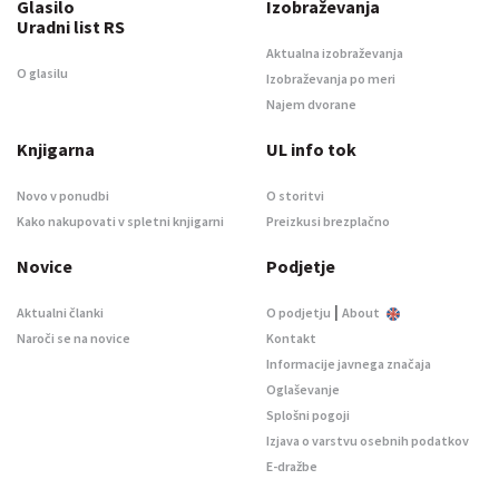
Glasilo
Izobraževanja
Uradni list RS
Aktualna izobraževanja
O glasilu
Izobraževanja po meri
Najem dvorane
Knjigarna
UL info tok
Novo v ponudbi
O storitvi
Kako nakupovati v spletni knjigarni
Preizkusi brezplačno
Novice
Podjetje
|
Aktualni članki
O podjetju
About
Naroči se na novice
Kontakt
Informacije javnega značaja
Oglaševanje
Splošni pogoji
Izjava o varstvu osebnih podatkov
E-dražbe