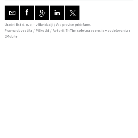
Uradni list d. o. o. – v likvidaciji / Vse pravice pridržane.
Pravna obvestila
/
Piškotki
/ Avtorji:
TriTim spletna agencija
v sodelovanju z
2Mobile