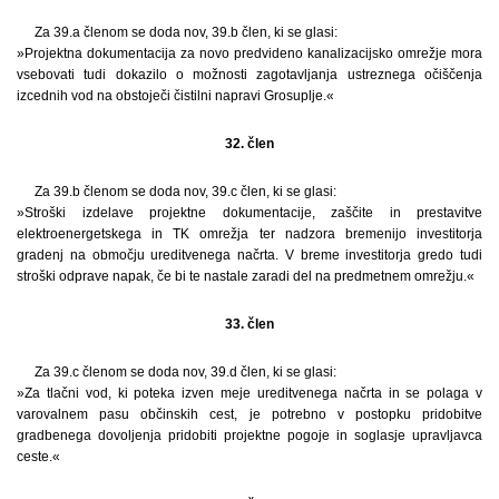
Za 39.a členom se doda nov, 39.b člen, ki se glasi:
»Projektna dokumentacija za novo predvideno kanalizacijsko omrežje mora
vsebovati tudi dokazilo o možnosti zagotavljanja ustreznega očiščenja
izcednih vod na obstoječi čistilni napravi Grosuplje.«
32. člen
Za 39.b členom se doda nov, 39.c člen, ki se glasi:
»Stroški izdelave projektne dokumentacije, zaščite in prestavitve
elektroenergetskega in TK omrežja ter nadzora bremenijo investitorja
gradenj na območju ureditvenega načrta. V breme investitorja gredo tudi
stroški odprave napak, če bi te nastale zaradi del na predmetnem omrežju.«
33. člen
Za 39.c členom se doda nov, 39.d člen, ki se glasi:
»Za tlačni vod, ki poteka izven meje ureditvenega načrta in se polaga v
varovalnem pasu občinskih cest, je potrebno v postopku pridobitve
gradbenega dovoljenja pridobiti projektne pogoje in soglasje upravljavca
ceste.«