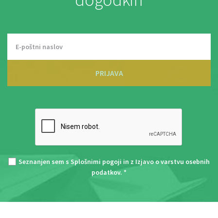
PRIJAVA
Seznanjen sem s
Splošnimi pogoji
in z
Izjavo o varstvu osebnih
podatkov
. *