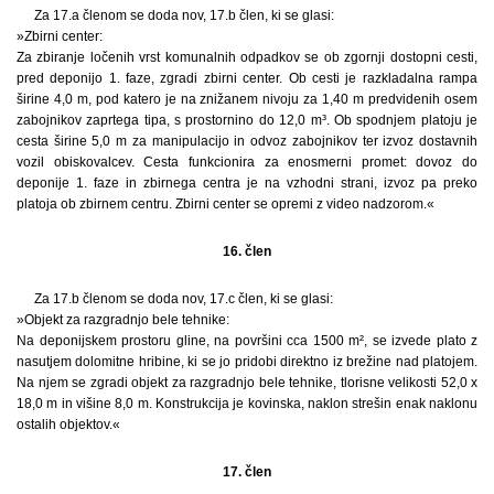
Za 17.a členom se doda nov, 17.b člen, ki se glasi:
»Zbirni center:
Za zbiranje ločenih vrst komunalnih odpadkov se ob zgornji dostopni cesti,
pred deponijo 1. faze, zgradi zbirni center. Ob cesti je razkladalna rampa
širine 4,0 m, pod katero je na znižanem nivoju za 1,40 m predvidenih osem
zabojnikov zaprtega tipa, s prostornino do 12,0 m³. Ob spodnjem platoju je
cesta širine 5,0 m za manipulacijo in odvoz zabojnikov ter izvoz dostavnih
vozil obiskovalcev. Cesta funkcionira za enosmerni promet: dovoz do
deponije 1. faze in zbirnega centra je na vzhodni strani, izvoz pa preko
platoja ob zbirnem centru. Zbirni center se opremi z video nadzorom.«
16. člen
Za 17.b členom se doda nov, 17.c člen, ki se glasi:
»Objekt za razgradnjo bele tehnike:
Na deponijskem prostoru gline, na površini cca 1500 m², se izvede plato z
nasutjem dolomitne hribine, ki se jo pridobi direktno iz brežine nad platojem.
Na njem se zgradi objekt za razgradnjo bele tehnike, tlorisne velikosti 52,0 x
18,0 m in višine 8,0 m. Konstrukcija je kovinska, naklon strešin enak naklonu
ostalih objektov.«
17. člen