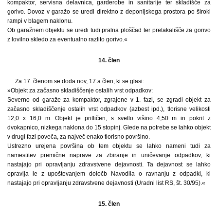
kompaktor, servisna delavnica, garderobe in sanitarije ter skladišče za
gorivo. Dovoz v garažo se uredi direktno z deponijskega prostora po široki
rampi v blagem naklonu.
Ob garažnem objektu se uredi tudi pralna ploščad ter pretakališče za gorivo
z lovilno skledo za eventualno razlito gorivo.«
14. člen
Za 17. členom se doda nov, 17.a člen, ki se glasi:
»Objekt za začasno skladiščenje ostalih vrst odpadkov:
Severno od garaže za kompaktor, zgrajene v 1. fazi, se zgradi objekt za
začasno skladiščenje ostalih vrst odpadkov (azbest ipd.), tlorisne velikosti
12,0 x 16,0 m. Objekt je pritličen, s svetlo višino 4,50 m in pokrit z
dvokapnico, nizkega naklona do 15 stopinj. Glede na potrebe se lahko objekt
v drugi fazi poveča, za največ enako tlorisno površino.
Ustrezno urejena površina ob tem objektu se lahko nameni tudi za
namestitev premične naprave za zbiranje in uničevanje odpadkov, ki
nastajajo pri opravljanju zdravstvene dejavnosti. Ta dejavnost se lahko
opravlja le z upoštevanjem določb Navodila o ravnanju z odpadki, ki
nastajajo pri opravljanju zdravstvene dejavnosti (Uradni list RS, št. 30/95).«
15. člen