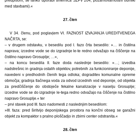
predpisom, se lahko uporabi smernica SZPV 204, požarnovarnostni odmiki
med stavbami).«
27. člen
V 34. členu, pod poglavjem VI. FAZNOST IZVAJANJA UREDITVENEGA
NAČRTA, se:
– v drugem odstavku, v besedilu pod I. fazo črta besedilo: »… in čistilna
naprava; izcedne vode se do izgradnje le-te redno odvažajo na čiščenje na
čistilno napravo Grosuplje; …«,
– na koncu besedila II. faze doda naslednje besedilo: »…; izvedba
nadstrešnic in gradnja ostalih objektov, potrebnih za funkcioniranje deponije,
navedeni v predhodnih členih tega odloka; dograditev komunalne opreme
območja; gradnja tlačnega voda za odvod izcednih vod deponije, od objekta
za predčiščenje do obstoječe fekalne kanalizacije v naselju Grosuplje;
izcedne vode se do izgradnje le-tega redno odvažajo na čiščenje na čistilno
napravo Grosuplje.« ter
– prvi stavek pod III. fazo nadomesti z naslednjim besedilom:
»III. faza: pred širitvijo deponijskega prostora na končni obseg se garažni
objekt za kompaktor s pralno ploščadjo in zbirni center odstranita.«
28. člen