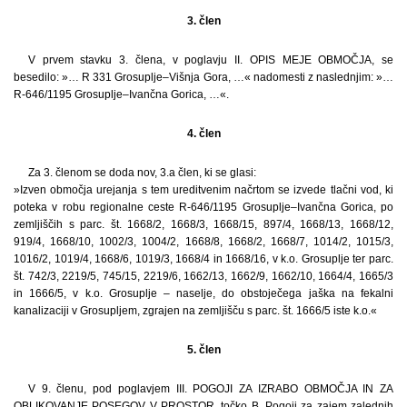
3. člen
V prvem stavku 3. člena, v poglavju II. OPIS MEJE OBMOČJA, se
besedilo: »… R 331 Grosuplje–Višnja Gora, …« nadomesti z naslednjim: »…
R-646/1195 Grosuplje–Ivančna Gorica, …«.
4. člen
Za 3. členom se doda nov, 3.a člen, ki se glasi:
»Izven območja urejanja s tem ureditvenim načrtom se izvede tlačni vod, ki
poteka v robu regionalne ceste R-646/1195 Grosuplje–Ivančna Gorica, po
zemljiščih s parc. št. 1668/2, 1668/3, 1668/15, 897/4, 1668/13, 1668/12,
919/4, 1668/10, 1002/3, 1004/2, 1668/8, 1668/2, 1668/7, 1014/2, 1015/3,
1016/2, 1019/4, 1668/6, 1019/3, 1668/4 in 1668/16, v k.o. Grosuplje ter parc.
št. 742/3, 2219/5, 745/15, 2219/6, 1662/13, 1662/9, 1662/10, 1664/4, 1665/3
in 1666/5, v k.o. Grosuplje – naselje, do obstoječega jaška na fekalni
kanalizaciji v Grosupljem, zgrajen na zemljišču s parc. št. 1666/5 iste k.o.«
5. člen
V 9. členu, pod poglavjem III. POGOJI ZA IZRABO OBMOČJA IN ZA
OBLIKOVANJE POSEGOV V PROSTOR, točko B. Pogoji za zajem zalednih