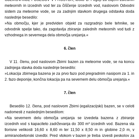
meteornih in izcednih vod ter za čiščenje izcednih vod, naslovom Odvodni
sistem za meteorne vode, se za zadnjim stavkom drugega odstavka doda
naslednje besedilo:
»Na območju, kjer je predviden objekt za razgradnjo bele tehnike, se
odvodnik spelje tako, da zagotavlja zbiranje zalednih meteornih vod tudi z
vzhodnega in severnega dela območja urejanja.«
6. člen
V 11. členu, pod naslovom Zbirni bazen za meteorne vode, se na koncu
zadnjega stavka doda naslednje besedilo:
»Lokacija zbirnega bazena je za prvo fazo pod pregradnim nasipom za 1. in
2. fazo deponije, končna lokacija pa na severnem delu območja urejanja.«
7. člen
Besedilo 12. člena, pod naslovom Zbirni (egalizacijski) bazen, se v celoti
nadomesti z naslednjim besedilom:
»Na severnem delu območja urejanja se izvedeta bazena z zbiranje
izcednih vod s kapaciteto zadrževanja do 300 m³ izcednih vod. Bazena sta
tlorisne velikosti 16,60 x 8,60 m ter 11,50 x 8,50 m in globine 2,0 m, v
armiranobetonski izvedbi. Pred vtokom v bazen je treba izvesti peskolov za