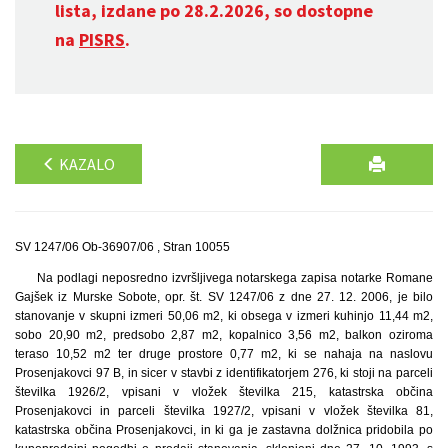
lista, izdane po 28.2.2026, so dostopne
na
PISRS
.
KAZALO
SV 1247/06 Ob-36907/06 , Stran 10055
Na podlagi neposredno izvršljivega notarskega zapisa notarke Romane
Gajšek iz Murske Sobote, opr. št. SV 1247/06 z dne 27. 12. 2006, je bilo
stanovanje v skupni izmeri 50,06 m2, ki obsega v izmeri kuhinjo 11,44 m2,
sobo 20,90 m2, predsobo 2,87 m2, kopalnico 3,56 m2, balkon oziroma
teraso 10,52 m2 ter druge prostore 0,77 m2, ki se nahaja na naslovu
Prosenjakovci 97 B, in sicer v stavbi z identifikatorjem 276, ki stoji na parceli
številka 1926/2, vpisani v vložek številka 215, katastrska občina
Prosenjakovci in parceli številka 1927/2, vpisani v vložek številka 81,
katastrska občina Prosenjakovci, in ki ga je zastavna dolžnica pridobila po