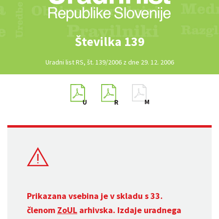
Številka 139
Uradni list RS, št. 139/2006 z dne 29. 12. 2006
Prikazana vsebina je v skladu s 33.
členom
ZoUL
arhivska. Izdaje uradnega