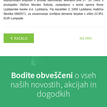
kupoprodajni pogodbi o prodaji stanovanja, sklenjeni dne 27. 10. 1993, s
prodajalko Občino Murska Sobota, zastavljeno v korist upnice Nove
Ljubljanske banke d.d., Ljubljana, Trg republike 2, 1000 Ljubljana, matična
številka 5860571, za zavarovanje izvršljive denarne terjatve v višini 22.951
EUR s pripadki.
KAZALO
NA VRH
Bodite obveščeni
o vseh
naših novostih, akcijah in
dogodkih