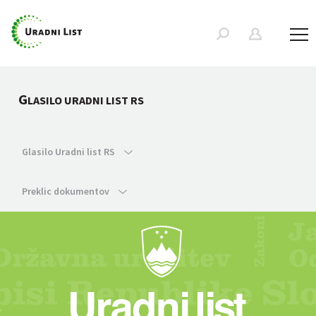
G
LASILO URADNI LIST RS
Glasilo Uradni list RS
Preklic dokumentov