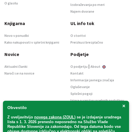
O glasilu
Izobraževanja po meri
Najem dvorane
Knjigarna
UL info tok
Novo v ponudbi
O storitvi
Kako nakupovati v spletni knjigarni
Preizkusi brezplačno
Novice
Podjetje
|
Aktualni članki
O podjetju
About
Naroči se na novice
Kontakt
Informacije javnega značaja
Oglaševanje
Splošni pogoji
Izjava o varstvu osebnih podatkov
×
E-dražbe
Obvestilo
Z uveljavitvijo
novega zakona (ZOUL)
se je
izdajanje uradnega
lista s 1. 3. 2026 preneslo
neposredno
na Službo Vlade
Republike Slovenije za zakonodajo
. Od tega datuma bodo vse
objave dostopne izključno v elektronski obliki na spletišču