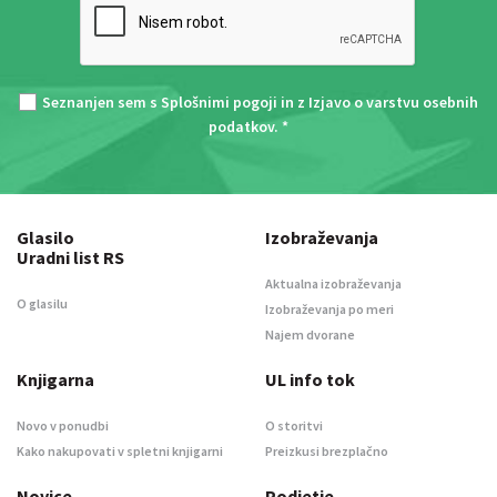
Seznanjen sem s
Splošnimi pogoji
in z
Izjavo o varstvu osebnih
podatkov
. *
Glasilo
Izobraževanja
Uradni list RS
Aktualna izobraževanja
O glasilu
Izobraževanja po meri
Najem dvorane
Knjigarna
UL info tok
Novo v ponudbi
O storitvi
Kako nakupovati v spletni knjigarni
Preizkusi brezplačno
Novice
Podjetje