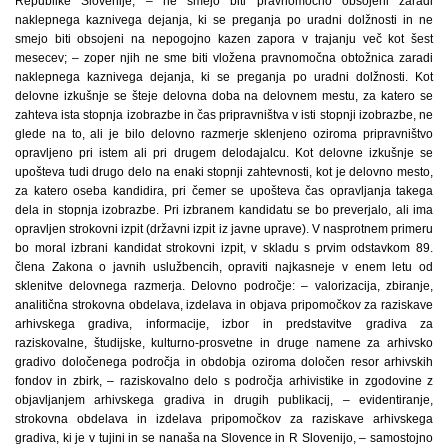
Republike Slovenije; – ne smejo biti pravnomočno obsojeni zaradi
naklepnega kaznivega dejanja, ki se preganja po uradni dolžnosti in ne
smejo biti obsojeni na nepogojno kazen zapora v trajanju več kot šest
mesecev; – zoper njih ne sme biti vložena pravnomočna obtožnica zaradi
naklepnega kaznivega dejanja, ki se preganja po uradni dolžnosti. Kot
delovne izkušnje se šteje delovna doba na delovnem mestu, za katero se
zahteva ista stopnja izobrazbe in čas pripravništva v isti stopnji izobrazbe, ne
glede na to, ali je bilo delovno razmerje sklenjeno oziroma pripravništvo
opravljeno pri istem ali pri drugem delodajalcu. Kot delovne izkušnje se
upošteva tudi drugo delo na enaki stopnji zahtevnosti, kot je delovno mesto,
za katero oseba kandidira, pri čemer se upošteva čas opravljanja takega
dela in stopnja izobrazbe. Pri izbranem kandidatu se bo preverjalo, ali ima
opravljen strokovni izpit (državni izpit iz javne uprave). V nasprotnem primeru
bo moral izbrani kandidat strokovni izpit, v skladu s prvim odstavkom 89.
člena Zakona o javnih uslužbencih, opraviti najkasneje v enem letu od
sklenitve delovnega razmerja. Delovno področje: – valorizacija, zbiranje,
analitična strokovna obdelava, izdelava in objava pripomočkov za raziskave
arhivskega gradiva, informacije, izbor in predstavitve gradiva za
raziskovalne, študijske, kulturno-prosvetne in druge namene za arhivsko
gradivo določenega področja in obdobja oziroma določen resor arhivskih
fondov in zbirk, – raziskovalno delo s področja arhivistike in zgodovine z
objavljanjem arhivskega gradiva in drugih publikacij, – evidentiranje,
strokovna obdelava in izdelava pripomočkov za raziskave arhivskega
gradiva, ki je v tujini in se nanaša na Slovence in R Slovenijo, – samostojno