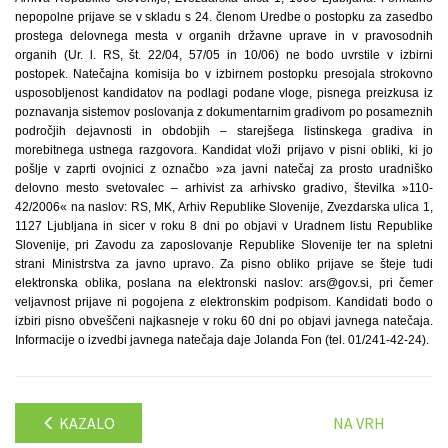
nepopolne prijave se v skladu s 24. členom Uredbe o postopku za zasedbo
prostega delovnega mesta v organih državne uprave in v pravosodnih
organih (Ur. l. RS, št. 22/04, 57/05 in 10/06) ne bodo uvrstile v izbirni
postopek. Natečajna komisija bo v izbirnem postopku presojala strokovno
usposobljenost kandidatov na podlagi podane vloge, pisnega preizkusa iz
poznavanja sistemov poslovanja z dokumentarnim gradivom po posameznih
področjih dejavnosti in obdobjih – starejšega listinskega gradiva in
morebitnega ustnega razgovora. Kandidat vloži prijavo v pisni obliki, ki jo
pošlje v zaprti ovojnici z označbo »za javni natečaj za prosto uradniško
delovno mesto svetovalec – arhivist za arhivsko gradivo, številka »110-
42/2006« na naslov: RS, MK, Arhiv Republike Slovenije, Zvezdarska ulica 1,
1127 Ljubljana in sicer v roku 8 dni po objavi v Uradnem listu Republike
Slovenije, pri Zavodu za zaposlovanje Republike Slovenije ter na spletni
strani Ministrstva za javno upravo. Za pisno obliko prijave se šteje tudi
elektronska oblika, poslana na elektronski naslov: ars@gov.si, pri čemer
veljavnost prijave ni pogojena z elektronskim podpisom. Kandidati bodo o
izbiri pisno obveščeni najkasneje v roku 60 dni po objavi javnega natečaja.
Informacije o izvedbi javnega natečaja daje Jolanda Fon (tel. 01/241-42-24).
KAZALO
NA VRH