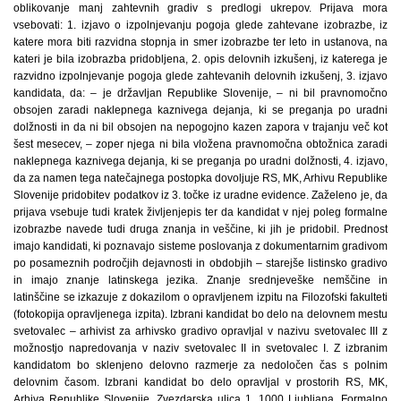
oblikovanje manj zahtevnih gradiv s predlogi ukrepov. Prijava mora
vsebovati: 1. izjavo o izpolnjevanju pogoja glede zahtevane izobrazbe, iz
katere mora biti razvidna stopnja in smer izobrazbe ter leto in ustanova, na
kateri je bila izobrazba pridobljena, 2. opis delovnih izkušenj, iz katerega je
razvidno izpolnjevanje pogoja glede zahtevanih delovnih izkušenj, 3. izjavo
kandidata, da: – je državljan Republike Slovenije, – ni bil pravnomočno
obsojen zaradi naklepnega kaznivega dejanja, ki se preganja po uradni
dolžnosti in da ni bil obsojen na nepogojno kazen zapora v trajanju več kot
šest mesecev, – zoper njega ni bila vložena pravnomočna obtožnica zaradi
naklepnega kaznivega dejanja, ki se preganja po uradni dolžnosti, 4. izjavo,
da za namen tega natečajnega postopka dovoljuje RS, MK, Arhivu Republike
Slovenije pridobitev podatkov iz 3. točke iz uradne evidence. Zaželeno je, da
prijava vsebuje tudi kratek življenjepis ter da kandidat v njej poleg formalne
izobrazbe navede tudi druga znanja in veščine, ki jih je pridobil. Prednost
imajo kandidati, ki poznavajo sisteme poslovanja z dokumentarnim gradivom
po posameznih področjih dejavnosti in obdobjih – starejše listinsko gradivo
in imajo znanje latinskega jezika. Znanje srednjeveške nemščine in
latinščine se izkazuje z dokazilom o opravljenem izpitu na Filozofski fakulteti
(fotokopija opravljenega izpita). Izbrani kandidat bo delo na delovnem mestu
svetovalec – arhivist za arhivsko gradivo opravljal v nazivu svetovalec III z
možnostjo napredovanja v naziv svetovalec II in svetovalec I. Z izbranim
kandidatom bo sklenjeno delovno razmerje za nedoločen čas s polnim
delovnim časom. Izbrani kandidat bo delo opravljal v prostorih RS, MK,
Arhiva Republike Slovenije, Zvezdarska ulica 1, 1000 Ljubljana. Formalno