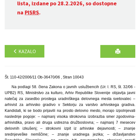
lista, izdane po 28.2.2026, so dostopne
na
PISRS
.
KAZALO
Št. 110-42/2006/11 Ob-36470/06 , Stran 10043
Na podlagi 58. člena Zakona o javnih uslužbencih (Ur. l. RS, št. 32/06 -
UPB2) RS, Ministrstvo za kulturo, Arhiv Republike Slovenije objavlja javni
natečaj za zasedbo prostega uradniškega delovnega mesta svetovalec –
arhivist za arhivsko gradivo v Sektorju za varstvo arhivskega gradiva.
Kandidati, ki se bodo prijavili na prosto delovno mesto, morajo izpolnjevati
naslednje pogoje: – najmanj visoka strokovna izobrazba smer zgodovina-
arhivistika, pravo ali druga ustrezna družboslovna; – najmanj 7 mesecev
delovnih izkušenj; – strokovni izpit iz arhivske dejavnosti; – znanje
srednjeveške nemščine; – znanje uradnega jezika; – državljanstvo