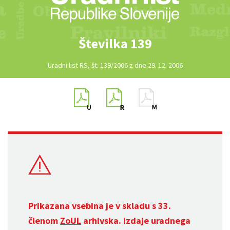
Številka 139
Uradni list RS, št. 139/2006 z dne 29. 12. 2006
Prikazana vsebina je v skladu s 33.
členom
ZoUL
arhivska. Izdaje uradnega