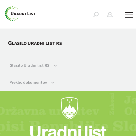
G
LASILO URADNI LIST RS
Glasilo Uradni list RS
Preklic dokumentov