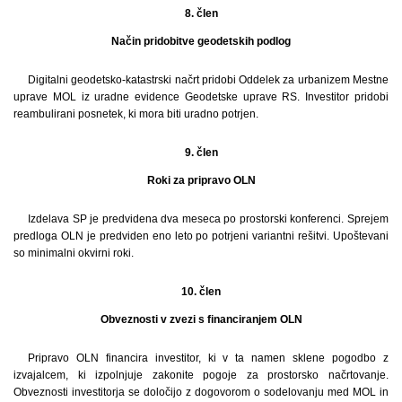
8. člen
Način pridobitve geodetskih podlog
Digitalni geodetsko-katastrski načrt pridobi Oddelek za urbanizem Mestne
uprave MOL iz uradne evidence Geodetske uprave RS. Investitor pridobi
reambulirani posnetek, ki mora biti uradno potrjen.
9. člen
Roki za pripravo OLN
Izdelava SP je predvidena dva meseca po prostorski konferenci. Sprejem
predloga OLN je predviden eno leto po potrjeni variantni rešitvi. Upoštevani
so minimalni okvirni roki.
10. člen
Obveznosti v zvezi s financiranjem OLN
Pripravo OLN financira investitor, ki v ta namen sklene pogodbo z
izvajalcem, ki izpolnjuje zakonite pogoje za prostorsko načrtovanje.
Obveznosti investitorja se določijo z dogovorom o sodelovanju med MOL in