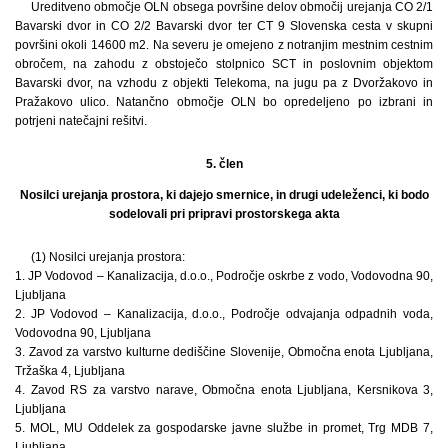
Ureditveno območje OLN obsega površine delov območij urejanja CO 2/1
Bavarski dvor in CO 2/2 Bavarski dvor ter CT 9 Slovenska cesta v skupni
površini okoli 14600 m2. Na severu je omejeno z notranjim mestnim cestnim
obročem, na zahodu z obstoječo stolpnico SCT in poslovnim objektom
Bavarski dvor, na vzhodu z objekti Telekoma, na jugu pa z Dvoržakovo in
Pražakovo ulico. Natančno območje OLN bo opredeljeno po izbrani in
potrjeni natečajni rešitvi.
5. člen
Nosilci urejanja prostora, ki dajejo smernice, in drugi udeleženci, ki bodo
sodelovali pri pripravi prostorskega akta
(1) Nosilci urejanja prostora:
1. JP Vodovod – Kanalizacija, d.o.o., Področje oskrbe z vodo, Vodovodna 90,
Ljubljana
2. JP Vodovod – Kanalizacija, d.o.o., Področje odvajanja odpadnih voda,
Vodovodna 90, Ljubljana
3. Zavod za varstvo kulturne dediščine Slovenije, Območna enota Ljubljana,
Tržaška 4, Ljubljana
4. Zavod RS za varstvo narave, Območna enota Ljubljana, Kersnikova 3,
Ljubljana
5. MOL, MU Oddelek za gospodarske javne službe in promet, Trg MDB 7,
Ljubljana