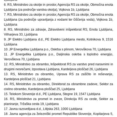
6. RS, Ministrstvo za okolje in prostor, Agencija RS za okolje, Območna enota
Ljubljana (za področje varstva okolja), Vojkova 1b, Ljubljana
7. RS, Ministrstvo za okolje in prostor, Agencija RS za okolje, Območna enota
Ljubljana (za področje upravljanja z vodami ter čiščenja voda), Vojkova 1b,
Ljubljana
8. RS, Ministrstvo za zdravje, Zdravstveni inšpektorat RS, Enota Ljubljana,
Vilharjeva 33, Ljubljana
9. JP Elektro Ljubljana d.d., PE Elektro Ljubljana mesto, Kotnikova 9, 1516
Ljubljana
10. JP Energetika Ljubljana p.o., Oskrba s plinom, Verovškova 70, Ljubljana
11. JP Energetika Ljubljana p.o., Daljinska oskrba s toplotno energijo,
Verovškova 70, Ljubljana
12. RS, Ministrstvo za obrambo, Inšpektorat RS za varstvo pred naravnimi in
drugimi nesrečami, Izpostava Ljubljana, Kardeljeva ploščad 26, Ljubljana
13. RS, Ministrstvo za obrambo, Uprava RS za zaščito in reševanje,
Kardeljeva ploščad 21, Ljubljana
14. RS, Ministrstvo za obrambo, Direktorat za obrambne zadeve, Sektor za
civilno obrambo, Kardeljeva ploščad 25, Ljubljana
15. Telekom Slovenije d.d., PE Ljubljana, Stegne 19, 1547 Ljubljana
16. RS, Ministrstvo za promet in zveze, Direkcija RS za ceste, Sektor za
planiranje, Tržaška cesta 19, Ljubljana
17. Javna razsvetljava d.d., Litijska 263, 1000 Ljubljana
18. Javna agencija za železniški promet Republike Slovenije, Kopitarjeva 5,