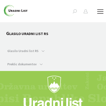
G
LASILO URADNI LIST RS
Glasilo Uradni list RS
Preklic dokumentov