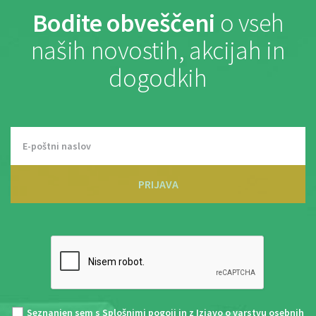
Bodite obveščeni
o vseh
naših novostih, akcijah in
dogodkih
PRIJAVA
Seznanjen sem s
Splošnimi pogoji
in z
Izjavo o varstvu osebnih