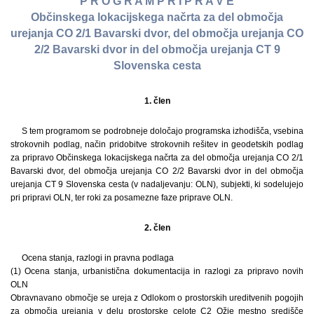
P R O G R A M P R I P R A V E
Občinskega lokacijskega načrta za del območja
urejanja CO 2/1 Bavarski dvor, del območja urejanja CO
2/2 Bavarski dvor in del območja urejanja CT 9
Slovenska cesta
1. člen
S tem programom se podrobneje določajo programska izhodišča, vsebina
strokovnih podlag, način pridobitve strokovnih rešitev in geodetskih podlag
za pripravo Občinskega lokacijskega načrta za del območja urejanja CO 2/1
Bavarski dvor, del območja urejanja CO 2/2 Bavarski dvor in del območja
urejanja CT 9 Slovenska cesta (v nadaljevanju: OLN), subjekti, ki sodelujejo
pri pripravi OLN, ter roki za posamezne faze priprave OLN.
2. člen
Ocena stanja, razlogi in pravna podlaga
(1) Ocena stanja, urbanistična dokumentacija in razlogi za pripravo novih
OLN
Obravnavano območje se ureja z Odlokom o prostorskih ureditvenih pogojih
za območja urejanja v delu prostorske celote C2 Ožje mestno središče