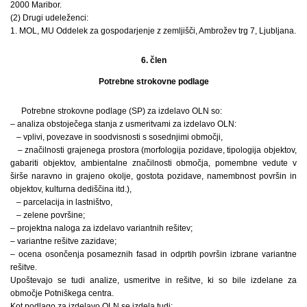
2000 Maribor.
(2) Drugi udeleženci:
1. MOL, MU Oddelek za gospodarjenje z zemljišči, Ambrožev trg 7, Ljubljana.
6. člen
Potrebne strokovne podlage
Potrebne strokovne podlage (SP) za izdelavo OLN so:
– analiza obstoječega stanja z usmeritvami za izdelavo OLN:
– vplivi, povezave in soodvisnosti s sosednjimi območji,
– značilnosti grajenega prostora (morfologija pozidave, tipologija objektov,
gabariti objektov, ambientalne značilnosti območja, pomembne vedute v
širše naravno in grajeno okolje, gostota pozidave, namembnost površin in
objektov, kulturna dediščina itd.),
– parcelacija in lastništvo,
– zelene površine;
– projektna naloga za izdelavo variantnih rešitev;
– variantne rešitve zazidave;
– ocena osončenja posameznih fasad in odprtih površin izbrane variantne
rešitve.
Upoštevajo se tudi analize, usmeritve in rešitve, ki so bile izdelane za
območje Potniškega centra.
Kot podlago za izdelavo OLN se izdela tudi: