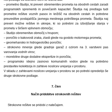
– prometno študijo, ki preveri obremenitev prometa na obodnih cestah zaradi
programskih sprememb in povečanih kapacitet. Študija naj predlaga tudi
prometne rešitve voznih pasov in križišč na obodnih cestah in potrebne
preureditve postajališča javnega mestnega potniškega prometa. Študija naj
preveri možne rešitve in ukrepe, ki so potrebni za izboljšanje stanja v
prometu v širšem vplivnem območju;
– študijo obremenitve območij s hrupom;
– poročilo o kakovosti zraka, zlasti glede na gostoto motornega prometa;
– geomehansko in hidrogeološko poročilo;
– strokovno mnenje glede gradnje garaž z ozirom na 3. varstveni pas
varovanja vodnih virov;
– morebitne druge dodatne ekspertize in poročila;
– programsko idejno zasnovo komunalnih vodov glede na potrebno
prestavitev kolektorja in zahteve nosilcev urejanja v prostoru.
V skladu z zahtevami nosilcev urejanja v prostoru se po potrebi opredelijo še
druge strokovne podlage.
7. člen
Način pridobitve strokovnih rešitev
Strokovne rešitve se pridobi z natečajem.