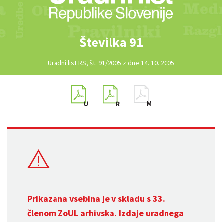
Številka 91
Uradni list RS, št. 91/2005 z dne 14. 10. 2005
Prikazana vsebina je v skladu s 33.
členom
ZoUL
arhivska. Izdaje uradnega