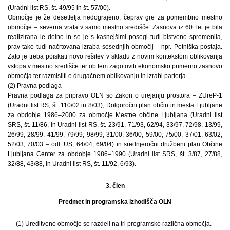
(Uradni list RS, št. 49/95 in št. 57/00).
Območje je že desetletja nedograjeno, čeprav gre za pomembno mestno
območje – severna vrata v samo mestno središče. Zasnova iz 60. let je bila
realizirana le delno in se je s kasnejšimi posegi tudi bistveno spremenila,
prav tako tudi načrtovana izraba sosednjih območij – npr. Potniška postaja.
Zato je treba poiskati novo rešitev v skladu z novim kontekstom oblikovanja
vstopa v mestno središče ter ob tem zagotoviti ekonomsko primerno zasnovo
območja ter razmisliti o drugačnem oblikovanju in izrabi parterja.
(2) Pravna podlaga
Pravna podlaga za pripravo OLN so Zakon o urejanju prostora – ZUreP-1
(Uradni list RS, št. 110/02 in 8/03), Dolgoročni plan občin in mesta Ljubljane
za obdobje 1986–2000 za območje Mestne občine Ljubljana (Uradni list
SRS, št. 11/86, in Uradni list RS, št. 23/91, 71/93, 62/94, 33/97, 72/98, 13/99,
26/99, 28/99, 41/99, 79/99, 98/99, 31/00, 36/00, 59/00, 75/00, 37/01, 63/02,
52/03, 70/03 – odl. US, 64/04, 69/04) in srednjeročni družbeni plan Občine
Ljubljana Center za obdobje 1986–1990 (Uradni list SRS, št. 3/87, 27/88,
32/88, 43/88, in Uradni list RS, št. 11/92, 6/93).
3. člen
Predmet in programska izhodišča OLN
(1) Ureditveno območje se razdeli na tri programsko različna območja.