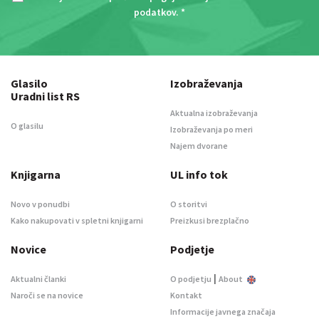
podatkov
. *
Glasilo
Izobraževanja
Uradni list RS
Aktualna izobraževanja
O glasilu
Izobraževanja po meri
Najem dvorane
Knjigarna
UL info tok
Novo v ponudbi
O storitvi
Kako nakupovati v spletni knjigarni
Preizkusi brezplačno
Novice
Podjetje
|
Aktualni članki
O podjetju
About
Naroči se na novice
Kontakt
Informacije javnega značaja