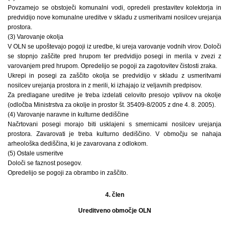
Povzamejo se obstoječi komunalni vodi, opredeli prestavitev kolektorja in
predvidijo nove komunalne ureditve v skladu z usmeritvami nosilcev urejanja
prostora.
(3) Varovanje okolja
V OLN se upoštevajo pogoji iz uredbe, ki ureja varovanje vodnih virov. Določi
se stopnjo zaščite pred hrupom ter predvidijo posegi in merila v zvezi z
varovanjem pred hrupom. Opredelijo se pogoji za zagotovitev čistosti zraka.
Ukrepi in posegi za zaščito okolja se predvidijo v skladu z usmeritvami
nosilcev urejanja prostora in z merili, ki izhajajo iz veljavnih predpisov.
Za predlagane ureditve je treba izdelati celovito presojo vplivov na okolje
(odločba Ministrstva za okolje in prostor št. 35409-8/2005 z dne 4. 8. 2005).
(4) Varovanje naravne in kulturne dediščine
Načrtovani posegi morajo biti usklajeni s smernicami nosilcev urejanja
prostora. Zavarovati je treba kulturno dediščino. V območju se nahaja
arheološka dediščina, ki je zavarovana z odlokom.
(5) Ostale usmeritve
Določi se faznost posegov.
Opredelijo se pogoji za obrambo in zaščito.
4. člen
Ureditveno območje OLN