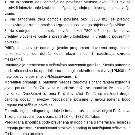
1. Na vzhodnem delu območja na površinah velikosti okoli 3500 m2 se
predvidi intenziviranje izrabe območja z izgradnjo poslovnega objekta večje
višine.
2. Na zahodnem delu območja površine okoli 3300 m2, se predvidi
intenziviranje izrabe območja z izgradnjo poslovnega objekta večje višine.
3. Na srednjem delu območja površine okoli 7800 m2 se predvidi nova
ureditev Slovenske ceste s prestavitvijo kolektorja in ureditvijo podzemnih
povezav.
Pritličja objektov se namenijo javnim programom. Javnemu programu se
lahko nameni tudi del 1. kletne etaže in del 1. nadstropja oziroma
mezzanina.
Parkiranje je predvideno v večetažnih podzemnih garažah. Število potrebnih
parkirnih mest se bo opredelilo na podlagi parkirnih normativov (1PM/30 m2
neto poslovne površine; 2PM/stanovanje…).
Morebiten primanjkljaj parkirnih mest se zagotovi s financiranjem izgradnje
javne parkirne hiše. Za uvoza v parkirne etaže se uporabita že obstoječa
uvoza na Dvoržakovi oziroma Pražakovi ulici. Prouči se možnost drugih
oziroma dodatnih uvozov. Nepozidane površine v nivoju parterja bodo
urejene kot peščeve površine.
Za realizacijo predlagane gradnje je treba porušiti poslovni objekt Pražakova
1, zgrajen na zemljišču s parc. št. 2163 k.o. 1737 01-Tabor.
Predlagana izhodišča bodo preverjena in dopolnjena s smernicami nosilcev
urejanja prostora, z usmeritvami strokovnih podlag in natečajnimi rešitvami.
(2) Komunalna ureditev