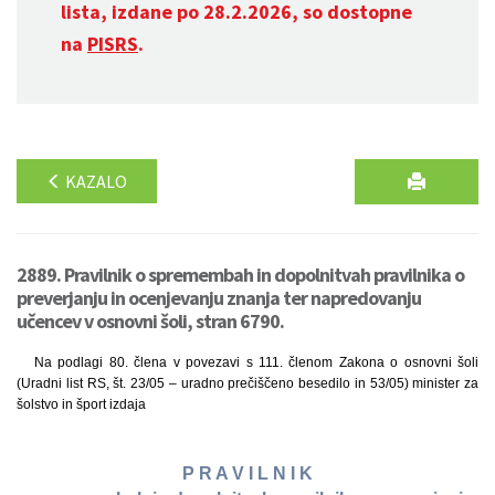
lista, izdane po 28.2.2026, so dostopne
na
PISRS
.
KAZALO
2889. Pravilnik o spremembah in dopolnitvah pravilnika o
preverjanju in ocenjevanju znanja ter napredovanju
učencev v osnovni šoli, stran 6790.
Na podlagi 80. člena v povezavi s 111. členom Zakona o osnovni šoli
(Uradni list RS, št. 23/05 – uradno prečiščeno besedilo in 53/05) minister za
šolstvo in šport izdaja
P R A V I L N I K