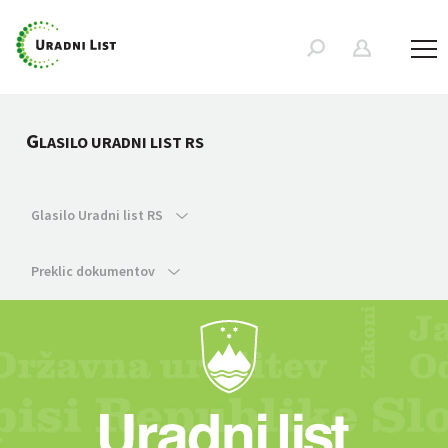
G
LASILO URADNI LIST RS
Glasilo Uradni list RS
Preklic dokumentov