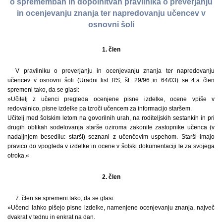
o spremembah in dopolnitvah pravilnika o preverjanju
in ocenjevanju znanja ter napredovanju učencev v
osnovni šoli
1. člen
V pravilniku o preverjanju in ocenjevanju znanja ter napredovanju
učencev v osnovni šoli (Uradni list RS, št. 29/96 in 64/03) se 4.a člen
spremeni tako, da se glasi:
»Učitelj z učenci pregleda ocenjene pisne izdelke, ocene vpiše v
redovalnico, pisne izdelke pa izroči učencem za informacijo staršem.
Učitelj med šolskim letom na govorilnih urah, na roditeljskih sestankih in pri
drugih oblikah sodelovanja starše oziroma zakonite zastopnike učenca (v
nadaljnjem besedilu: starši) seznani z učenčevim uspehom. Starši imajo
pravico do vpogleda v izdelke in ocene v šolski dokumentaciji le za svojega
otroka.«
2. člen
7. člen se spremeni tako, da se glasi:
»Učenci lahko pišejo pisne izdelke, namenjene ocenjevanju znanja, največ
dvakrat v tednu in enkrat na dan.