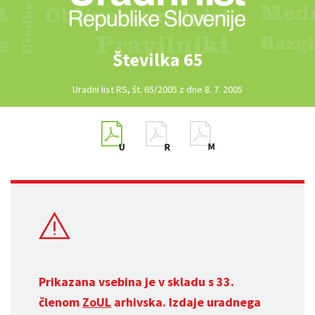
Številka 65
Uradni list RS, št. 65/2005 z dne 8. 7. 2005
Prikazana vsebina je v skladu s 33.
členom
ZoUL
arhivska. Izdaje uradnega