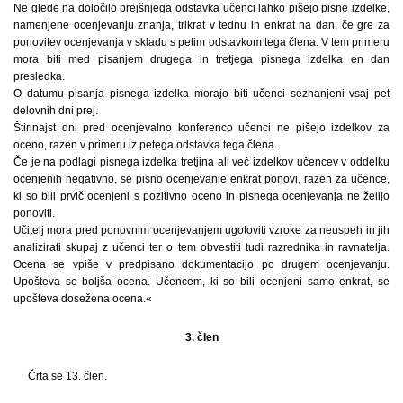
Ne glede na določilo prejšnjega odstavka učenci lahko pišejo pisne izdelke,
namenjene ocenjevanju znanja, trikrat v tednu in enkrat na dan, če gre za
ponovitev ocenjevanja v skladu s petim odstavkom tega člena. V tem primeru
mora biti med pisanjem drugega in tretjega pisnega izdelka en dan
presledka.
O datumu pisanja pisnega izdelka morajo biti učenci seznanjeni vsaj pet
delovnih dni prej.
Štirinajst dni pred ocenjevalno konferenco učenci ne pišejo izdelkov za
oceno, razen v primeru iz petega odstavka tega člena.
Če je na podlagi pisnega izdelka tretjina ali več izdelkov učencev v oddelku
ocenjenih negativno, se pisno ocenjevanje enkrat ponovi, razen za učence,
ki so bili prvič ocenjeni s pozitivno oceno in pisnega ocenjevanja ne želijo
ponoviti.
Učitelj mora pred ponovnim ocenjevanjem ugotoviti vzroke za neuspeh in jih
analizirati skupaj z učenci ter o tem obvestiti tudi razrednika in ravnatelja.
Ocena se vpiše v predpisano dokumentacijo po drugem ocenjevanju.
Upošteva se boljša ocena. Učencem, ki so bili ocenjeni samo enkrat, se
upošteva dosežena ocena.«
3. člen
Črta se 13. člen.