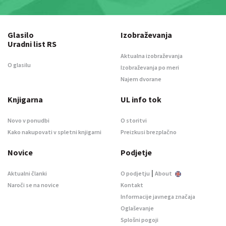
Glasilo
Izobraževanja
Uradni list RS
Aktualna izobraževanja
O glasilu
Izobraževanja po meri
Najem dvorane
Knjigarna
UL info tok
Novo v ponudbi
O storitvi
Kako nakupovati v spletni knjigarni
Preizkusi brezplačno
Novice
Podjetje
|
Aktualni članki
O podjetju
About
Naroči se na novice
Kontakt
Informacije javnega značaja
Oglaševanje
Splošni pogoji