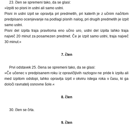
23. člen se spremeni tako, da se glasi:
»Izpiti so pisni in ustni ali samo ustni.
Pisni in ustni izpit se opravlja pri predmetih, pri katerih je z učnim načrtom
predpisano ocenjevanje na podlagi pisnih nalog, pri drugih predmetih je izpit
samo ustni.
Pisni del izpita traja praviloma eno učno uro, ustni del izpita lahko traja
največ 20 minut za posamezen predmet. Če je izpit samo ustni, traja največ
30 minut.«
7. člen
Prvi odstavek 25. člena se spremeni tako, da se glasi:
»Če učenec v predpisanem roku iz opravičljivih razlogov ne pride k izpitu ali
med izpitom odstopi, lahko opravlja izpit v okviru istega roka v času, ki ga
določi ravnatelj osnovne šole.«
8. člen
30. člen se črta.
9. člen