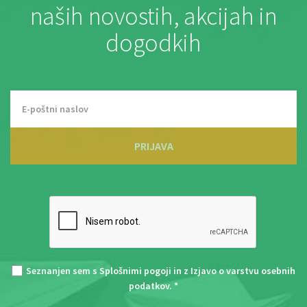
naših novostih, akcijah in
dogodkih
PRIJAVA
Seznanjen sem s
Splošnimi pogoji
in z
Izjavo o varstvu osebnih
podatkov
. *