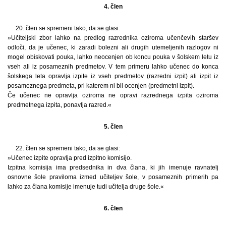
4. člen
20. člen se spremeni tako, da se glasi:
»Učiteljski zbor lahko na predlog razrednika oziroma učenčevih staršev
odloči, da je učenec, ki zaradi bolezni ali drugih utemeljenih razlogov ni
mogel obiskovati pouka, lahko neocenjen ob koncu pouka v šolskem letu iz
vseh ali iz posameznih predmetov. V tem primeru lahko učenec do konca
šolskega leta opravlja izpite iz vseh predmetov (razredni izpit) ali izpit iz
posameznega predmeta, pri katerem ni bil ocenjen (predmetni izpit).
Če učenec ne opravlja oziroma ne opravi razrednega izpita oziroma
predmetnega izpita, ponavlja razred.«
5. člen
22. člen se spremeni tako, da se glasi:
»Učenec izpite opravlja pred izpitno komisijo.
Izpitna komisija ima predsednika in dva člana, ki jih imenuje ravnatelj
osnovne šole praviloma izmed učiteljev šole, v posameznih primerih pa
lahko za člana komisije imenuje tudi učitelja druge šole.«
6. člen