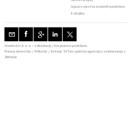
Izjava o varstvu osebnih podatkov
E-dražbe
Uradni list d. o. o. – v likvidaciji / Vse pravice pridržane.
Pravna obvestila
/
Piškotki
/ Avtorji:
TriTim spletna agencija
v sodelovanju z
2Mobile