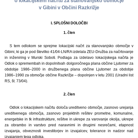
o lokacijskem načrtu za stanovanjsko območje
v Gibini v Občini Razkrižje
I. SPLOŠNI DOLOČBI
1. člen
S tem odlokom se sprejme lokacijski načrt za stanovanjsko območje v
Gibini, ki ga je pod številko 41/04-LN/RA izdelala ZEU-Družba za načrtovanje
in inženiring v Murski Soboti. Podlaga za izdelavo lokacijskega načrta je
Odlok o spremembah in dopolnitvah dolgoročnega plana občine Ljutomer za
obdobje 1986–2000 in družbenega plana občine Ljutomer za obdobje
1986–1990 za območje občine Razkrižje – dopolnjen v letu 2001 (Uradni list
RS, št. 73/04).
2. člen
Odlok o lokacijskem načrtu določa ureditveno območje, zasnovo urejanja
ureditvenega območja, zasnovo projektnih rešitev prometne, komunalne,
energetske in tk infrastrukture, rešitve in ukrepe za varovanje okolja, ukrepe
za obrambo in varstvo pred naravnimi in drugimi nesrečami, etapnost
izvajanja, obveznosti investitorjev in izvajalcev, tolerance in nadzor nad
izvajanjem tega odloka.