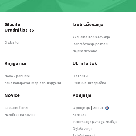
Glasilo
Izobraževanja
Uradni list RS
Aktualna izobraževanja
O glasilu
Izobraževanja po meri
Najem dvorane
Knjigarna
UL info tok
Novo v ponudbi
O storitvi
Kako nakupovati v spletni knjigarni
Preizkusi brezplačno
Novice
Podjetje
|
Aktualni članki
O podjetju
About
Naroči se na novice
Kontakt
Informacije javnega značaja
Oglaševanje
Splošni pogoji