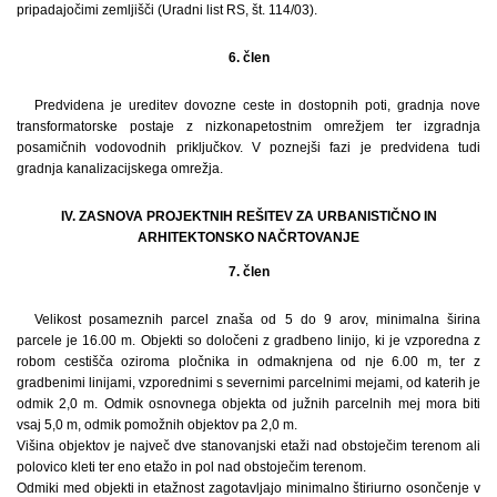
pripadajočimi zemljišči (Uradni list RS, št. 114/03).
6. člen
Predvidena je ureditev dovozne ceste in dostopnih poti, gradnja nove
transformatorske postaje z nizkonapetostnim omrežjem ter izgradnja
posamičnih vodovodnih priključkov. V poznejši fazi je predvidena tudi
gradnja kanalizacijskega omrežja.
IV. ZASNOVA PROJEKTNIH REŠITEV ZA URBANISTIČNO IN
ARHITEKTONSKO NAČRTOVANJE
7. člen
Velikost posameznih parcel znaša od 5 do 9 arov, minimalna širina
parcele je 16.00 m. Objekti so določeni z gradbeno linijo, ki je vzporedna z
robom cestišča oziroma pločnika in odmaknjena od nje 6.00 m, ter z
gradbenimi linijami, vzporednimi s severnimi parcelnimi mejami, od katerih je
odmik 2,0 m. Odmik osnovnega objekta od južnih parcelnih mej mora biti
vsaj 5,0 m, odmik pomožnih objektov pa 2,0 m.
Višina objektov je največ dve stanovanjski etaži nad obstoječim terenom ali
polovico kleti ter eno etažo in pol nad obstoječim terenom.
Odmiki med objekti in etažnost zagotavljajo minimalno štiriurno osončenje v