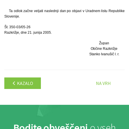
Ta odlok začne veljati naslednji dan po objavi v Uradnem listu Republike
Slovenije.
Št. 350-03/05-26
Razkrižje, dne 21. junija 2005.
Župan
Občine Razkrižje
Stanko Ivanušič l. r.
KAZALO
NA VRH
Bodite obveščeni
o vseh