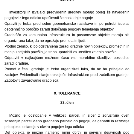
Investitorji in izvajalci predvidenih ureditev morajo poleg že navedenih
pogojev iz tega odloka upoštevati še naslednje pogoje:
Opraviti je treba predhodne geomehanske raziskave in po potrebi izdelati
geotehnično poročilo zaradi določanja pogojev temeljenja objektov.
Gradbišča za komunalno infrastrukturo in posamezne objekte morajo biti
organizirana tako, da ne ogrožajo prometa in ljudi.
Plodno zemljo, ki bo odstranjena zaradi gradnje novih objektov, prometnih in
manipulacijskih površin, je treba uporabiti za ureditev zelenih površin.
Odpraviti v najkrajšem možnem času vse morebitne škodljive posledice
zaradi gradnje.
Promet v času gradnje je treba organizirati tako, da ne bo prihajalo do
zastojev. Evidentirati stanje obstoječe infrastrukture pred začetkom gradnje.
Zagotoviti zavarovanje gradbišča.
X. TOLERANCE
23. člen
Možno je odstopanje v velikosti parcel, in sicer z združitvijo dveh
sosednjih parcel v eno gradbeno parcelo ob pogoju, da gabariti in razmerja
pri objektu ostanejo v okviru pogojev tega odloka.
Del objekta je možno nameniti mirni obrtni in servisni dejavnosti pod