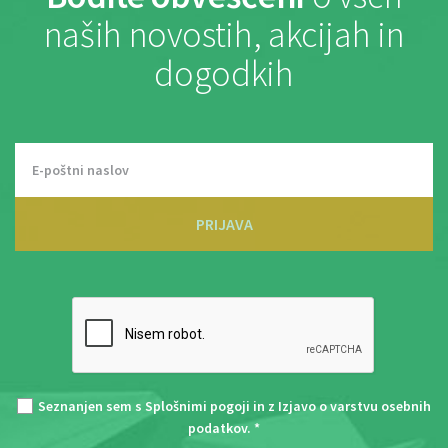
naših novostih, akcijah in
dogodkih
PRIJAVA
Seznanjen sem s
Splošnimi pogoji
in z
Izjavo o varstvu osebnih
podatkov
. *