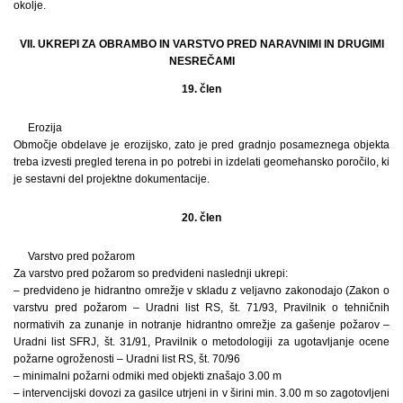
okolje.
VII. UKREPI ZA OBRAMBO IN VARSTVO PRED NARAVNIMI IN DRUGIMI
NESREČAMI
19. člen
Erozija
Območje obdelave je erozijsko, zato je pred gradnjo posameznega objekta
treba izvesti pregled terena in po potrebi in izdelati geomehansko poročilo, ki
je sestavni del projektne dokumentacije.
20. člen
Varstvo pred požarom
Za varstvo pred požarom so predvideni naslednji ukrepi:
– predvideno je hidrantno omrežje v skladu z veljavno zakonodajo (Zakon o
varstvu pred požarom – Uradni list RS, št. 71/93, Pravilnik o tehničnih
normativih za zunanje in notranje hidrantno omrežje za gašenje požarov –
Uradni list SFRJ, št. 31/91, Pravilnik o metodologiji za ugotavljanje ocene
požarne ogroženosti – Uradni list RS, št. 70/96
– minimalni požarni odmiki med objekti znašajo 3.00 m
– intervencijski dovozi za gasilce utrjeni in v širini min. 3.00 m so zagotovljeni