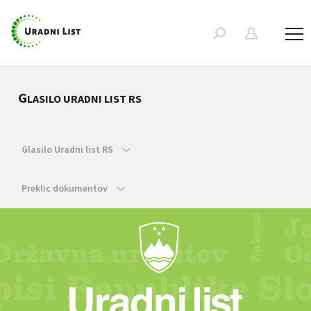
G
LASILO URADNI LIST RS
Glasilo Uradni list RS
Preklic dokumentov