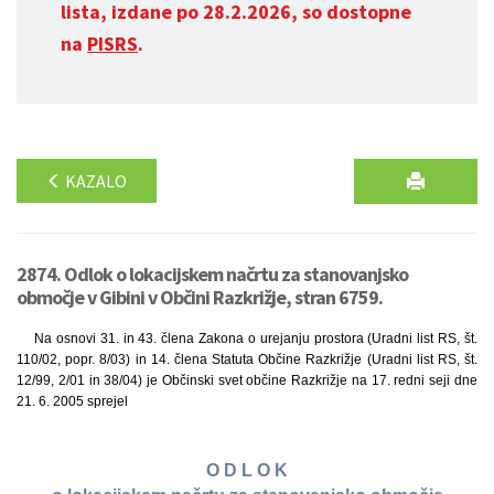
lista, izdane po 28.2.2026, so dostopne
na
PISRS
.
KAZALO
2874. Odlok o lokacijskem načrtu za stanovanjsko
območje v Gibini v Občini Razkrižje, stran 6759.
Na osnovi 31. in 43. člena Zakona o urejanju prostora (Uradni list RS, št.
110/02, popr. 8/03) in 14. člena Statuta Občine Razkrižje (Uradni list RS, št.
12/99, 2/01 in 38/04) je Občinski svet občine Razkrižje na 17. redni seji dne
21. 6. 2005 sprejel
O D L O K