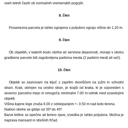
vseh letnih časih ob normalnih vremenskih pogojih.
8. člen
Posamezna parcela je lahko ograjena s poljubno ograjo višine do 1,20 m.
9. člen
Ob objektih, v katerih bodo obrtne ali servisne dejavnosti, morajo v okviru
gradbene parcele biti zagotovljena parkirna mesta (2 parkirni mesti ali več).
10. člen
Objekti so zasnovani na ključ z zaprtim dvoriščem na južni in vzhodni
strani. Krak, obrnjen na cestno stran, je krajši od kraka, ki je vzporeden s
severno parcelno mejo in omogoča minimalni 7.00 m odmik med sosednjimi
objekti.
Višina kapne lege znaša 6.00 z odstopanjem +- 0.50 m nad koto terena.
Naklon strehe se giblje od 35º do 45º.
Barve kritine so opečne ali temno rjave, izvedba je lahko poljubna. Možna je
naprava mansard in strešnih frčad.