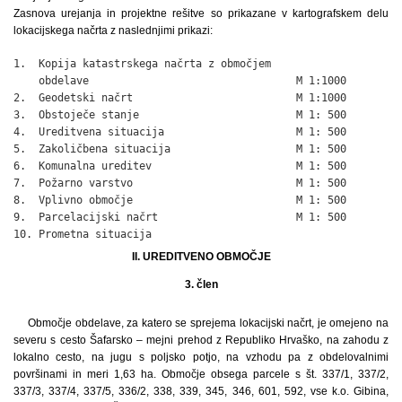
Zasnova urejanja in projektne rešitve so prikazane v kartografskem delu
lokacijskega načrta z naslednjimi prikazi:
1.  Kopija katastrskega načrta z območjem

    obdelave                                 M 1:1000

2.  Geodetski načrt                          M 1:1000

3.  Obstoječe stanje                         M 1: 500

4.  Ureditvena situacija                     M 1: 500

5.  Zakoličbena situacija                    M 1: 500

6.  Komunalna ureditev                       M 1: 500

7.  Požarno varstvo                          M 1: 500

8.  Vplivno območje                          M 1: 500

9.  Parcelacijski načrt                      M 1: 500

10. Prometna situacija
II. UREDITVENO OBMOČJE
3. člen
Območje obdelave, za katero se sprejema lokacijski načrt, je omejeno na
severu s cesto Šafarsko – mejni prehod z Republiko Hrvaško, na zahodu z
lokalno cesto, na jugu s poljsko potjo, na vzhodu pa z obdelovalnimi
površinami in meri 1,63 ha. Območje obsega parcele s št. 337/1, 337/2,
337/3, 337/4, 337/5, 336/2, 338, 339, 345, 346, 601, 592, vse k.o. Gibina,