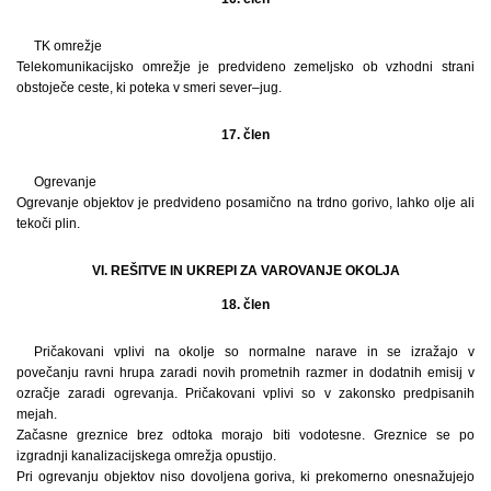
TK omrežje
Telekomunikacijsko omrežje je predvideno zemeljsko ob vzhodni strani
obstoječe ceste, ki poteka v smeri sever–jug.
17. člen
Ogrevanje
Ogrevanje objektov je predvideno posamično na trdno gorivo, lahko olje ali
tekoči plin.
VI. REŠITVE IN UKREPI ZA VAROVANJE OKOLJA
18. člen
Pričakovani vplivi na okolje so normalne narave in se izražajo v
povečanju ravni hrupa zaradi novih prometnih razmer in dodatnih emisij v
ozračje zaradi ogrevanja. Pričakovani vplivi so v zakonsko predpisanih
mejah.
Začasne greznice brez odtoka morajo biti vodotesne. Greznice se po
izgradnji kanalizacijskega omrežja opustijo.
Pri ogrevanju objektov niso dovoljena goriva, ki prekomerno onesnažujejo