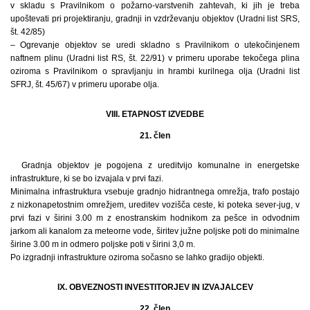
v skladu s Pravilnikom o požarno-varstvenih zahtevah, ki jih je treba
upoštevati pri projektiranju, gradnji in vzdrževanju objektov (Uradni list SRS,
št. 42/85)
– Ogrevanje objektov se uredi skladno s Pravilnikom o utekočinjenem
naftnem plinu (Uradni list RS, št. 22/91) v primeru uporabe tekočega plina
oziroma s Pravilnikom o spravljanju in hrambi kurilnega olja (Uradni list
SFRJ, št. 45/67) v primeru uporabe olja.
VIII. ETAPNOST IZVEDBE
21. člen
Gradnja objektov je pogojena z ureditvijo komunalne in energetske
infrastrukture, ki se bo izvajala v prvi fazi.
Minimalna infrastruktura vsebuje gradnjo hidrantnega omrežja, trafo postajo
z nizkonapetostnim omrežjem, ureditev vozišča ceste, ki poteka sever-jug, v
prvi fazi v širini 3.00 m z enostranskim hodnikom za pešce in odvodnim
jarkom ali kanalom za meteorne vode, širitev južne poljske poti do minimalne
širine 3.00 m in odmero poljske poti v širini 3,0 m.
Po izgradnji infrastrukture oziroma sočasno se lahko gradijo objekti.
IX. OBVEZNOSTI INVESTITORJEV IN IZVAJALCEV
22. člen