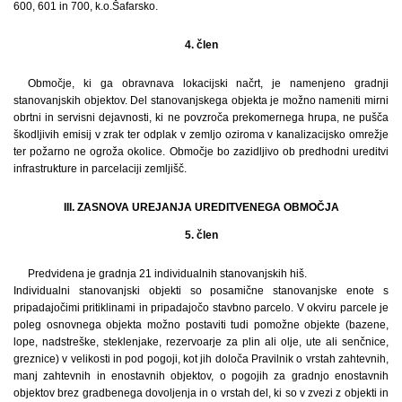
600, 601 in 700, k.o.Šafarsko.
4. člen
Območje, ki ga obravnava lokacijski načrt, je namenjeno gradnji
stanovanjskih objektov. Del stanovanjskega objekta je možno nameniti mirni
obrtni in servisni dejavnosti, ki ne povzroča prekomernega hrupa, ne pušča
škodljivih emisij v zrak ter odplak v zemljo oziroma v kanalizacijsko omrežje
ter požarno ne ogroža okolice. Območje bo zazidljivo ob predhodni ureditvi
infrastrukture in parcelaciji zemljišč.
III. ZASNOVA UREJANJA UREDITVENEGA OBMOČJA
5. člen
Predvidena je gradnja 21 individualnih stanovanjskih hiš.
Individualni stanovanjski objekti so posamične stanovanjske enote s
pripadajočimi pritiklinami in pripadajočo stavbno parcelo. V okviru parcele je
poleg osnovnega objekta možno postaviti tudi pomožne objekte (bazene,
lope, nadstreške, steklenjake, rezervoarje za plin ali olje, ute ali senčnice,
greznice) v velikosti in pod pogoji, kot jih določa Pravilnik o vrstah zahtevnih,
manj zahtevnih in enostavnih objektov, o pogojih za gradnjo enostavnih
objektov brez gradbenega dovoljenja in o vrstah del, ki so v zvezi z objekti in