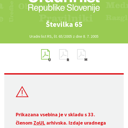
Številka 65
Uradni list RS, št. 65/2005 z dne 8. 7. 2005
Prikazana vsebina je v skladu s 33.
členom
ZoUL
arhivska. Izdaje uradnega