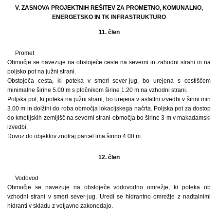
V. ZASNOVA PROJEKTNIH REŠITEV ZA PROMETNO, KOMUNALNO,
ENERGETSKO IN TK INFRASTRUKTURO
11. člen
Promet
Območje se navezuje na obstoječe ceste na severni in zahodni strani in na
poljsko pot na južni strani.
Obstoječa cesta, ki poteka v smeri sever-jug, bo urejena s cestiščem
minimalne širine 5.00 m s pločnikom širine 1.20 m na vzhodni strani.
Poljska pot, ki poteka na južni strani, bo urejena v asfaltni izvedbi v širini min
3.00 m in dolžini do roba območja lokacijskega načrta. Poljska pot za dostop
do kmetijskih zemljišč na severni strani območja bo širine 3 m v makadamski
izvedbi.
Dovoz do objektov znotraj parcel ima širino 4.00 m.
12. člen
Vodovod
Območje se navezuje na obstoječe vodovodno omrežje, ki poteka ob
vzhodni strani v smeri sever-jug. Uredi se hidrantno omrežje z nadtalnimi
hidranti v skladu z veljavno zakonodajo.