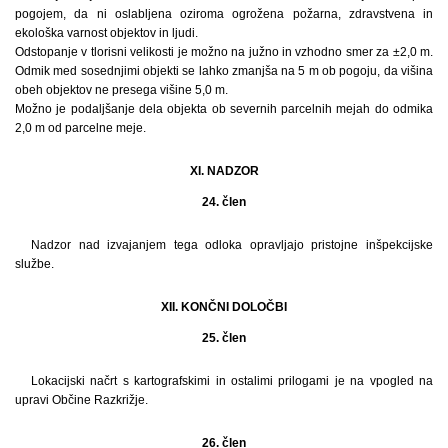
pogojem, da ni oslabljena oziroma ogrožena požarna, zdravstvena in
ekološka varnost objektov in ljudi.
Odstopanje v tlorisni velikosti je možno na južno in vzhodno smer za ±2,0 m.
Odmik med sosednjimi objekti se lahko zmanjša na 5 m ob pogoju, da višina
obeh objektov ne presega višine 5,0 m.
Možno je podaljšanje dela objekta ob severnih parcelnih mejah do odmika
2,0 m od parcelne meje.
XI. NADZOR
24. člen
Nadzor nad izvajanjem tega odloka opravljajo pristojne inšpekcijske
službe.
XII. KONČNI DOLOČBI
25. člen
Lokacijski načrt s kartografskimi in ostalimi prilogami je na vpogled na
upravi Občine Razkrižje.
26. člen