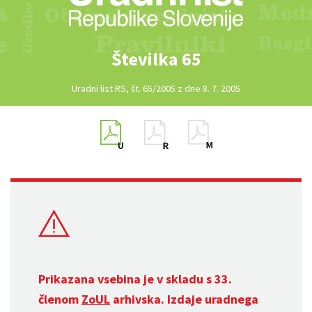
Številka 65
Uradni list RS, št. 65/2005 z dne 8. 7. 2005
Prikazana vsebina je v skladu s 33.
členom
ZoUL
arhivska. Izdaje uradnega