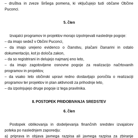
– društva in zveze širšega pomena, ki vključujejo tudi občane Občine
Puconci.
5. člen
Izvajalci programov in projektov morajo izpolnjevati naslednje pogoje:
– da imajo sedež v Občini Puconci,
– da imajo urejeno evidenco o članstvu, plačani članarini in ostalo
dokumentacijo, kot jo določa zakon,
– da so registrirani in delujejo najmanj eno leto,
– da imajo zagotovljene osnovne pogoje za realizacijo načrtovanih
programov in projektov,
– da vsako leto občinski upravi redno dostavljajo poročila o realizaciji
programov ter projektov in plan aktivnosti za prihodnje leto,
– da izpolnjujejo druge pogoje iz tega pravilnika.
II. POSTOPEK PRIDOBIVANJA SREDSTEV
6. člen
Postopek oblikovanja in dodeljevanja finančnih sredstev izvajalcev
poteka po naslednjem zaporedju:
a) priprava in objava javnega razpisa ali javnega razpisa za zbiranje