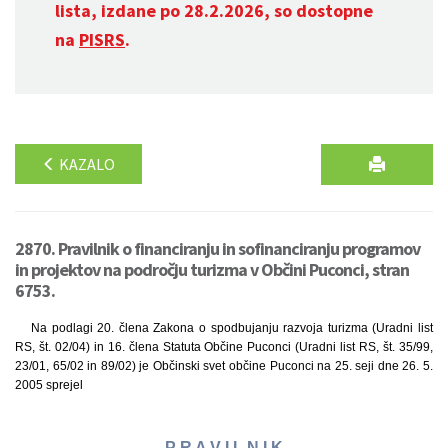
lista, izdane po 28.2.2026, so dostopne
na
PISRS
.
KAZALO
2870. Pravilnik o financiranju in sofinanciranju programov
in projektov na področju turizma v Občini Puconci, stran
6753.
Na podlagi 20. člena Zakona o spodbujanju razvoja turizma (Uradni list
RS, št. 02/04) in 16. člena Statuta Občine Puconci (Uradni list RS, št. 35/99,
23/01, 65/02 in 89/02) je Občinski svet občine Puconci na 25. seji dne 26. 5.
2005 sprejel
P R A V I L N I K