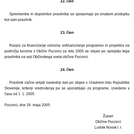
22. člen
Spremembe in dopolnitve pravilnika se sprejemajo po enakem postopku
kot sam pravilnik.
23. člen
Razpis za financiranje oziroma sofinanciranje programov in projektov na
področju turizma v Občini Puconci za leto 2005 se objavi po sprejetju tega
pravilnika na seji Občinskega sveta občine Puconci.
24. člen
Pravilnik začne veljati naslednji dan po objavi v Uradnem listu Republike
Slovenije, kriteriji vrednotenja pa se uporabljajo za programe, izvedene v
času od 1. 1. 2005.
Puconci, dne 26. maja 2005.
Župan
Občine Puconci
Ludvik Novak l. r.