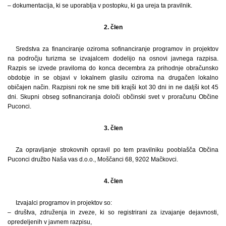
– dokumentacija, ki se uporablja v postopku, ki ga ureja ta pravilnik.
2. člen
Sredstva za financiranje oziroma sofinanciranje programov in projektov
na področju turizma se izvajalcem dodelijo na osnovi javnega razpisa.
Razpis se izvede praviloma do konca decembra za prihodnje obračunsko
obdobje in se objavi v lokalnem glasilu oziroma na drugačen lokalno
običajen način. Razpisni rok ne sme biti krajši kot 30 dni in ne daljši kot 45
dni. Skupni obseg sofinanciranja določi občinski svet v proračunu Občine
Puconci.
3. člen
Za opravljanje strokovnih opravil po tem pravilniku pooblašča Občina
Puconci družbo Naša vas d.o.o., Moščanci 68, 9202 Mačkovci.
4. člen
Izvajalci programov in projektov so:
– društva, združenja in zveze, ki so registrirani za izvajanje dejavnosti,
opredeljenih v javnem razpisu,