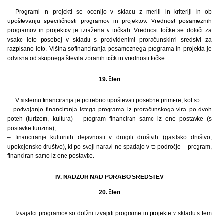
Programi in projekti se ocenijo v skladu z merili in kriteriji in ob
upoštevanju specifičnosti programov in projektov. Vrednost posameznih
programov in projektov je izražena v točkah. Vrednost točke se določi za
vsako leto posebej v skladu s predvidenimi proračunskimi sredstvi za
razpisano leto. Višina sofinanciranja posameznega programa in projekta je
odvisna od skupnega števila zbranih točk in vrednosti točke.
19. člen
V sistemu financiranja je potrebno upoštevati posebne primere, kot so:
– podvajanje financiranja istega programa iz proračunskega vira po dveh
poteh (turizem, kultura) – program financiran samo iz ene postavke (s
postavke turizma),
– financiranje kulturnih dejavnosti v drugih društvih (gasilsko društvo,
upokojensko društvo), ki po svoji naravi ne spadajo v to področje – program,
financiran samo iz ene postavke.
IV. NADZOR NAD PORABO SREDSTEV
20. člen
Izvajalci programov so dolžni izvajati programe in projekte v skladu s tem