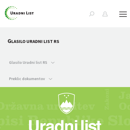
G
LASILO URADNI LIST RS
Glasilo Uradni list RS
Preklic dokumentov