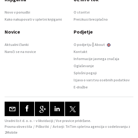
Novo v ponudbi
O storitvi
Kako nakupovati v spletni knjigarni
Preizkusi brezplačno
Novice
Podjetje
|
Aktualni članki
O podjetju
About
Naroči se na novice
Kontakt
Informacije javnega značaja
Oglaševanje
Splošni pogoji
Izjava o varstvu osebnih podatkov
E-dražbe
Uradni list d. o. o. – v likvidaciji / Vse pravice pridržane.
Pravna obvestila
/
Piškotki
/ Avtorji:
TriTim spletna agencija
v sodelovanju z
2Mobile