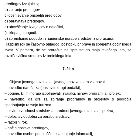
predlogov izvajalcev,
b) zbiranje predlogov,
c) ocenjevanje prispelih predlogov,
d) obravnava predlogov,
e) obveščanje izvajalcev o odločitvi,
f) sklepanje pogodb,
g) spremljanje pogodb in namenske porabe sredstev iz proračuna.
Razpisni rok se časovno prilagodi postopku priprave in sprejema občinskega
sveta. V primeru, de se proračun ne sprejme do maja tekočega leta, se
razpiše višina sredstev iz preteklega leta.
7. člen
Objava javnega razpisa ali javnega poziva mora vsebovati:
– navedbo naročnika (naslov in drugi podatki),
– pogoje, ki jih morajo izpolnjevati izvajalci, njihovi programi ali projekti,
– navedbo, da gre za zbiranje programov in projektov s področja
spodbujanja razvoja turizma,
– okvirno vrednost sredstev za predmet javnega razpisa ali poziva,
– določitev obdobja za porabo sredstev,
– razpisni rok,
– način dostave predlogov,
– navedbo osebe, pooblaščene za dajanje informacij,