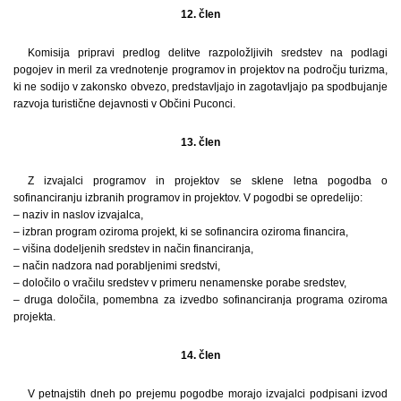
12. člen
Komisija pripravi predlog delitve razpoložljivih sredstev na podlagi
pogojev in meril za vrednotenje programov in projektov na področju turizma,
ki ne sodijo v zakonsko obvezo, predstavljajo in zagotavljajo pa spodbujanje
razvoja turistične dejavnosti v Občini Puconci.
13. člen
Z izvajalci programov in projektov se sklene letna pogodba o
sofinanciranju izbranih programov in projektov. V pogodbi se opredelijo:
– naziv in naslov izvajalca,
– izbran program oziroma projekt, ki se sofinancira oziroma financira,
– višina dodeljenih sredstev in način financiranja,
– način nadzora nad porabljenimi sredstvi,
– določilo o vračilu sredstev v primeru nenamenske porabe sredstev,
– druga določila, pomembna za izvedbo sofinanciranja programa oziroma
projekta.
14. člen
V petnajstih dneh po prejemu pogodbe morajo izvajalci podpisani izvod