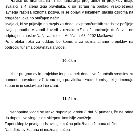
Pravico do financiranja in sofinanciranja programov in projektov imajo
izvajalci iz 4. člena tega pravilnika, ki so izbrani na podlagi vsakoletnega
javnega razpisa oziroma poziva, ki se objavi v lokalnem glasilu oziroma na
drugačen lokalno običajen način.
Izvajalci, ki se prijavijo na razpis za dodelitev proračunskih sredstev, pošljejo
svoje ponudbe v zaprti kuverti z oznako »Za sofinanciranje društev – ne
odpiraj« na naslov Naša vas d.o.o., Moščanci 68, 9202 Mačkovci.
Po preteku roka za oddajo bo komisija za sofinanciranje projektov na
področju turizma obravnavala vloge.
10. člen
Izbor programov in projektov ter postopek dodelitve finančnih sredstev za
namene, navedene v 7. členu tega pravilnika, izvede komisija, ki jo imenuje
župan in jo sestavljajo trije člani.
11. člen
Nepopolne vloge se lahko dopolnijo v roku 8 dni. V primeru, če ne pride
do dopolnitve vloge, se s sklepom komisije zavržejo.
Zoper sklep iz prvega odstavka je možna pritožba na župana občine.
Na odločitev župana ni možna pritožba.