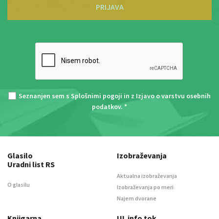
PRIJAVA
Seznanjen sem s
Splošnimi pogoji
in z
Izjavo o varstvu osebnih
podatkov
. *
Glasilo
Izobraževanja
Uradni list RS
Aktualna izobraževanja
O glasilu
Izobraževanja po meri
Najem dvorane
Knjigarna
UL info tok