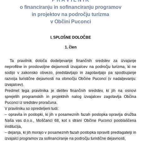
o financiranju in sofinanciranju programov
in projektov na področju turizma
v Občini Puconci
I. SPLOŠNE DOLOČBE
1. člen
Ta pravilnik določa dodeljevanje finančnih sredstev za izvajanje
neprofitne in prostovoljne dejavnosti izvajalcev na področju turizma, ki ne
sodijo v zakonsko obvezo, predstavljajo in zagotavljajo pa spodbujanje
razvoja turistične dejavnosti na območju Občine Puconci (v nadaljevanju:
izvajalcev).
Predmet tega pravilnika je delitev finančnih sredstev, ki jih na osnovi
sprejetih programskih in projektnih nalog izvajalcev zagotavlja Občina
Puconci iz sredstev proračuna.
V pravilniku so opredeljeni tudi:
– opravila in postopki, ki jih v posameznih fazah postopka opravlja družba
Naša vas d.o.o., Moščanci 68, kot s strani Občine Puconci pooblaščena
institucija,
– dejanja, ki jih morajo v posameznih fazah postopka opraviti predlagatelji in
izvajalci programov za sofinanciranje na področju turistične dejavnosti,