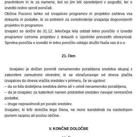
pravilnikom in le za namene, kot so jim bili opredeljeni v pogodbi, ter o
izvedbi redno sproti poročati.
Občina Puconci lahko od izvajalcev programov in projektov zahteva vsa
dokazila in podatke, ki so potrebni za ovrednotenje izvajanja dogovorjenih
projektov in programov.
Izvajalci so dolžni do 31.12. tekočega leta oddati letno poročilo o izvedbi
programov oziroma projektov z dokazili o izpolnitvi prevzetih obveznosti.
Sprotna poročila o izvedbi in letno poročilo oddajo družbi Naša vas d.o.o.
21. člen
Izvajalec je dolžan povrniti nenamensko porabljena sredstva skupaj z
zakonitimi zamudnimi obrestmi, ki se obračunavajo od dneva plačila
izvajalcev do dneva vračila sredstev v primeru, če se ugotovi:
– da so bila dodeljena sredstva delno ali v celoti nenamensko porabljena,
– da je izvajalec za katerikoli namen pridobitve sredstev navajal neresnične
podatke,
– druge nepravilnosti pri porabi sredstev.
Izvajalec, ki krši določila tega člena, ne more kandidirati na naslednjem
javnem razpisu ali pozivu občine.
V. KONČNE DOLOČBE