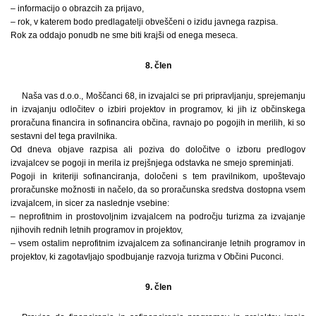
– informacijo o obrazcih za prijavo,
– rok, v katerem bodo predlagatelji obveščeni o izidu javnega razpisa.
Rok za oddajo ponudb ne sme biti krajši od enega meseca.
8. člen
Naša vas d.o.o., Moščanci 68, in izvajalci se pri pripravljanju, sprejemanju
in izvajanju odločitev o izbiri projektov in programov, ki jih iz občinskega
proračuna financira in sofinancira občina, ravnajo po pogojih in merilih, ki so
sestavni del tega pravilnika.
Od dneva objave razpisa ali poziva do določitve o izboru predlogov
izvajalcev se pogoji in merila iz prejšnjega odstavka ne smejo spreminjati.
Pogoji in kriteriji sofinanciranja, določeni s tem pravilnikom, upoštevajo
proračunske možnosti in načelo, da so proračunska sredstva dostopna vsem
izvajalcem, in sicer za naslednje vsebine:
– neprofitnim in prostovoljnim izvajalcem na področju turizma za izvajanje
njihovih rednih letnih programov in projektov,
– vsem ostalim neprofitnim izvajalcem za sofinanciranje letnih programov in
projektov, ki zagotavljajo spodbujanje razvoja turizma v Občini Puconci.
9. člen