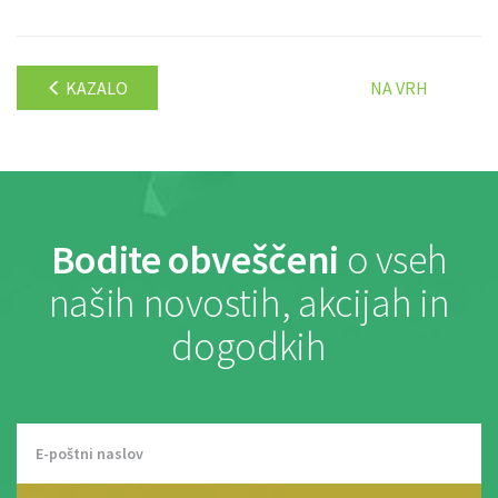
KAZALO
NA VRH
Bodite obveščeni
o vseh
naših novostih, akcijah in
dogodkih