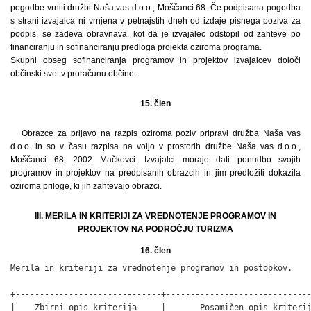
pogodbe vrniti družbi Naša vas d.o.o., Moščanci 68. Če podpisana pogodba
s strani izvajalca ni vrnjena v petnajstih dneh od izdaje pisnega poziva za
podpis, se zadeva obravnava, kot da je izvajalec odstopil od zahteve po
financiranju in sofinanciranju predloga projekta oziroma programa.
Skupni obseg sofinanciranja programov in projektov izvajalcev določi
občinski svet v proračunu občine.
15. člen
Obrazce za prijavo na razpis oziroma poziv pripravi družba Naša vas
d.o.o. in so v času razpisa na voljo v prostorih družbe Naša vas d.o.o.,
Moščanci 68, 2002 Mačkovci. Izvajalci morajo dati ponudbo svojih
programov in projektov na predpisanih obrazcih in jim predložiti dokazila
oziroma priloge, ki jih zahtevajo obrazci.
III. MERILA IN KRITERIJI ZA VREDNOTENJE PROGRAMOV IN
PROJEKTOV NA PODROČJU TURIZMA
16. člen
Merila in kriteriji za vrednotenje programov in postopkov.
 
+------------------------------+--------------------------------------+------+
|    Zbirni opis kriterija     |       Posamičen opis kriterija       |Možno |
|                              |                                      | št.  |
|                              |                                      | točk |
+------------------------------+--------------------------------------+------+
|                              |                                      |      |
|1. Sredstva za redno          |1. Redna dejavnost društev (poročilo  |      |
|dejavnost društva             |preteklega leta in program tekočega   | 100  |
|                              |leta).                                |      |
|                              |2. Število članov                     |  10  |
|                              |– do 20 članov,                       |  30  |
|                              |– od 21 do 50 članov,                 |  50  |
|                              |– od 51 do 100 članov,                |  80  |
|                              |– 101 in več članov.                  |  50  |
|                              |4. Delovanje turističnega podmladka v |  20  |
|                              |okviru TD.                            |      |
|                              |5. Delovanje sekcij v okviru društva, |  20  |
|                              |za vsako sekcijo.                     |      |
|                              |6. Sodelovanje s KS in drugimi        |      |
|                              |društvi v kraju                       |      |
|                              |(konkretne aktivnosti, prireditve,    |      |
|                              |delavnice ipd.).                      |      |
|                              |                                      |      |
+------------------------------+--------------------------------------+------+
|                              |                                      |      |
|2. Organizacija in udeležba   |Če se čistilne akcije udeleži:        |      |
|na čistilnih akcijah v        |– do 5 članov,                        |  10  |
|krajih, ki jih pokrivajo      |– vsak naslednji član 1 točka (več    |  50  |
|turistična društva            |kot 50 točk ni možno).                |      |
|                              |Opomba: mišljene so lastne čistilne   |      |
|                              |akcije.                               |      |
+------------------------------+--------------------------------------+------+
|                              |                                      |      |
|3. Prireditve                 |    Prireditve krajevnega značaja     |      |
|                              |a) Organizacija tradicionalne         | 150  |
|                              |prireditve, ki traja dva dneva in     |  80  |
|                              |več.                                  |  50  |
|                              |b) Organizacija tradicionalne         |  30  |
|                              |prireditve, ki traja en dan.          |      |
|                              |c) Organizacija tradicionalne         |      |
|                              |prireditve, ki traja do 5 ur.         |      |
|                              |d) Sodelovanje na tradicionalni       |      |
|                              |prireditvi krajevnega značaja.        | 400  |
|                              |                                      | 250  |
|                              |     Prireditve občinskega pomena     | 150  |
|                              |Prireditev, ki predstavlja kulturno,  |  80  |
|                              |naravno dediščino in ljudske običaje  |      |
|                              |ter promovira Občino Puconci, je      |      |
|                              |prireditev občinskega pomena:         |      |
|                              |a) Organizacija prireditve, ki traja  |      |
|                              |več kot 1 dan do 3 dni.               |      |
|                              |b) Organizacija prireditve, ki traja  |      |
|                              |1 dan.                                |      |
|                              |c) Organizacija prireditve, ki traja  |      |
|                              |do 5 ur.                              |      |
|                              |d) Sodelovanje na prireditvi          |      |
|                              |občinskega pomena.                    |      |
|                              |                                      |      |
+------------------------------+--------------------------------------+------+
|                              |                                      |      |
|4. Projekti                   |1. Projekti v zvezi z urejanjem       |      |
|                              |javnih površin (nasadi, klopi,        |do 200|
|                              |usmerjevalne table), največ do 50%    |      |
|                              |vloženih sredstev.                    | 500  |
|                              |2. Organizacija muzejske dejavnosti   |  20  |
|                              |in ureditev muzejske zbirke           | 100  |
|                              |(etnološka zapuščina).                |      |
|                              |3. Vzdrževanje in dopolnjevanje       |      |
|                              |muzejske zbirke.                      |      |
|                              |4. Ostali projekti povezani s         |      |
|                              |turizmom.                             |      |
|                              |                                      |      |
+------------------------------+--------------------------------------+------+
|                              |                                      |      |
|5. Sodelovanje v projektih    |1. Promocijske predstavitve.          |  50  |
|Zveze TKD Puconci             |2. Sodelovanje na kulturnih           |  50  |
|                              |prireditvah.                          |  30  |
|                              |3. Sodelovanje na prireditvah drugih  |  70  |
|                              |izvajalcev.                           |      |
|                              |4. Predstavitev izven občine (tudi v  |      |
|                              |tujini).                              |      |
|                              |                                      |      |
+------------------------------+--------------------------------------+------+
|                              |1. Informacijska tabla velikosti do   |      |
|6. Informacijske table        |2,5 m2.                               | 300  |
|krajevnega značaja            |2. Informacijska tabla velikosti nad  | 400  |
|                              |2,5 m2.                               |  20  |
|                              |3. Vzdrževanje tabel, za eno leto.    |      |
|                              |                                      |      |
+------------------------------+--------------------------------------+------+
|                              |                                      |      |
|7. Promocijski materiali      |1. Brošura o kraju – več listna,      | 500  |
|                              |dimenzije 10 X 21 cm.                 |      |
|                              |2. Zgibanka o kraju – format A3 ali   | 200  |
|                              |manj, zgiban                          | 100  |
|                              |(format A4 ali 10 X 21 cm).           |      |
|                              |3. Razglednica.                       | 500  |
|                              |4. Skupna predstavitev društev v      |  80  |
|                              |okviru Zveze KTD Puconci (brošura,    |      |
|                              |spletna postavitev).                  |      |
|                              |5. Drugi materiali (zgoščenke).       |      |
|                              |Opomba: Na vseh predstavitvenih       |      |
|                              |materialih društev je obvezen znak in |      |
|                              |logotip Zveze KTD Puconci in Občine   |      |
|                              |Puconci.                              |      |
+------------------------------+--------------------------------------+------+
|                              |                                      |      |
|8. Izobraževanje              |1. Organiziranje strokovne            | 100  |
|                              |ekskurzije.                           |  80  |
|                              |2. Organiziranje delavnice, tečaja.   |      |
|                              |3. Udeležba na seminarju, delavnici   |  10  |
|                              |drugih izvajalcev, za enega           |      |
|                              |udeleženca.                           |      |
|                              |                                      |      |
+------------------------------+--------------------------------------+------+
|                              |                                      |      |
|9. Ostalo – jubileji, nagrade |1. Za 10 let – 20.000 SIT.            |      |
|                              |2. Za 20 let – 30.000 SIT.            |      |
|                              |3. Za 25 let – 50.000 SIT.            |      |
|                              |4. Za vsakih nadaljnjih 5 let 5.000   |      |
|                              |SIT.                                  |      |
|                              |                                      |      |
+------------------------------+--------------------------------------+------+
|10. Financiranje              |Novoustanovljenemu društvu, ki ne     |      |
|novoustanovljenih društev     |izpolnjuje pogoja o delovanju iz 4.   | 100  |
|                              |člena, za prvo leto.            