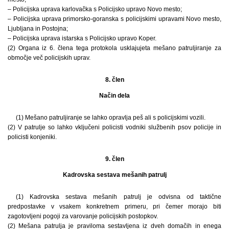
– Policijska uprava karlovačka s Policijsko upravo Novo mesto;
– Policijska uprava primorsko-goranska s policijskimi upravami Novo mesto,
Ljubljana in Postojna;
– Policijska uprava istarska s Policijsko upravo Koper.
(2) Organa iz 6. člena tega protokola usklajujeta mešano patruljiranje za
območje več policijskih uprav.
8. člen
Način dela
(1) Mešano patruljiranje se lahko opravlja peš ali s policijskimi vozili.
(2) V patrulje so lahko vključeni policisti vodniki službenih psov policije in
policisti konjeniki.
9. člen
Kadrovska sestava mešanih patrulj
(1) Kadrovska sestava mešanih patrulj je odvisna od taktične
predpostavke v vsakem konkretnem primeru, pri čemer morajo biti
zagotovljeni pogoji za varovanje policijskih postopkov.
(2) Mešana patrulja je praviloma sestavljena iz dveh domačih in enega