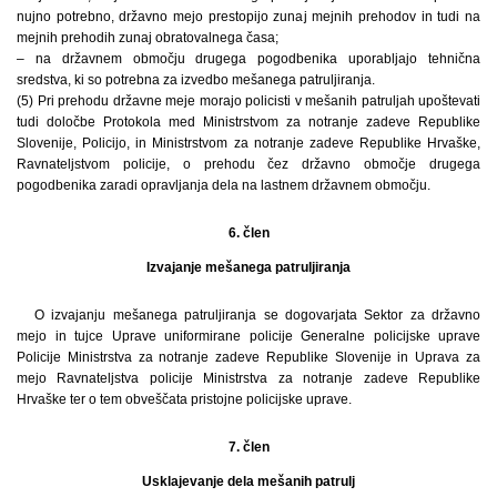
nujno potrebno, državno mejo prestopijo zunaj mejnih prehodov in tudi na
mejnih prehodih zunaj obratovalnega časa;
– na državnem območju drugega pogodbenika uporabljajo tehnična
sredstva, ki so potrebna za izvedbo mešanega patruljiranja.
(5) Pri prehodu državne meje morajo policisti v mešanih patruljah upoštevati
tudi določbe Protokola med Ministrstvom za notranje zadeve Republike
Slovenije, Policijo, in Ministrstvom za notranje zadeve Republike Hrvaške,
Ravnateljstvom policije, o prehodu čez državno območje drugega
pogodbenika zaradi opravljanja dela na lastnem državnem območju.
6. člen
Izvajanje mešanega patruljiranja
O izvajanju mešanega patruljiranja se dogovarjata Sektor za državno
mejo in tujce Uprave uniformirane policije Generalne policijske uprave
Policije Ministrstva za notranje zadeve Republike Slovenije in Uprava za
mejo Ravnateljstva policije Ministrstva za notranje zadeve Republike
Hrvaške ter o tem obveščata pristojne policijske uprave.
7. člen
Usklajevanje dela mešanih patrulj