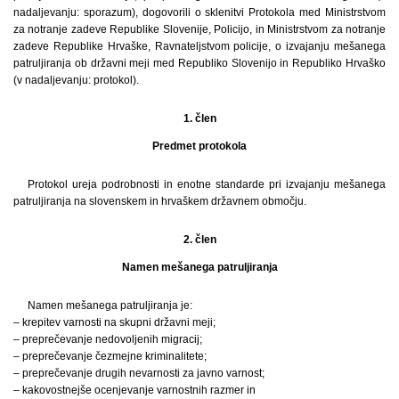
nadaljevanju: sporazum), dogovorili o sklenitvi Protokola med Ministrstvom
za notranje zadeve Republike Slovenije, Policijo, in Ministrstvom za notranje
zadeve Republike Hrvaške, Ravnateljstvom policije, o izvajanju mešanega
patruljiranja ob državni meji med Republiko Slovenijo in Republiko Hrvaško
(v nadaljevanju: protokol).
1. člen
Predmet protokola
Protokol ureja podrobnosti in enotne standarde pri izvajanju mešanega
patruljiranja na slovenskem in hrvaškem državnem območju.
2. člen
Namen mešanega patruljiranja
Namen mešanega patruljiranja je:
– krepitev varnosti na skupni državni meji;
– preprečevanje nedovoljenih migracij;
– preprečevanje čezmejne kriminalitete;
– preprečevanje drugih nevarnosti za javno varnost;
– kakovostnejše ocenjevanje varnostnih razmer in