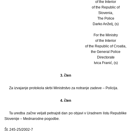
of the Interior
of the Republic of
Slovenia,
The Police
Darko Anželj, (s)
For the Ministry
of the Interior
of the Republic of Croatia,
the General Police
Directorate
Ivica Franić, (s)
3. člen
Za izvajanje protokola skrbi Ministrstvo za notranje zadeve – Policija.
4. člen
Ta uredba začne veljati petnajsti dan po objavi v Uradnem listu Republike
Slovenije – Mednarodne pogodbe.
Št. 245-25/2002-7