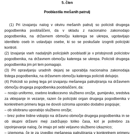
5. člen
Pooblastila mešanih patrulj
(1) Pri izvajanju nalog v okviru mešanih patrulj so policisti drugega
pogodbenika pooblaščeni, da v skladu z nacionalno zakonodajo
pogodbenika, na državnem območju katerega se ukrepa, ugotavljajo
identiteto oseb in ustavljajo osebe, ki so se poskušale izogniti policijski
kontroli.
(2) Izvajanje vseh nadaljnjih policijskih pooblastil je v pristojnosti policistov
pogodbenika, na državnem območju katerega se ukrepa. Policisti drugega
pogodbenika jim pri tem pomagajo.
(3) Pri opravljanju uradnih dejanj se uporablja nacionalna zakonodaja
tistega pogodbenika, na državnem območju katerega policisti delujejo.
(4) Policisti so poleg tega pri izvajanju mešanega patruljiranja na državnem
območju drugega pogodbenika pooblaščeni, da:
– nosijo uniformo, osebno kratkocevno službeno orožje, gumijevko, sredstva
za vklepanje in vezanje, razen če policijski organ drugega pogodbenika v
konkretnem primeru tega ne dovoli oziroma uporabo dodatno pogojuje;
– ob silobranu uporabijo službeno orožje;
– brez potne listine vstopijo na državno območje drugega pogodbenika in se
ob skupni državni meji zadržujejo toliko časa, kot je potrebno za
izpolnjevanje nalog, če imajo pri sebi veljavno službeno izkaznico;
– izjemoma, če je za izvedbo mešanega patruljiranja v konkretnem primeru