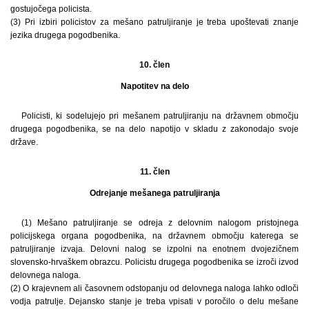
gostujočega policista.
(3) Pri izbiri policistov za mešano patruljiranje je treba upoštevati znanje
jezika drugega pogodbenika.
10. člen
Napotitev na delo
Policisti, ki sodelujejo pri mešanem patruljiranju na državnem območju
drugega pogodbenika, se na delo napotijo v skladu z zakonodajo svoje
države.
11. člen
Odrejanje mešanega patruljiranja
(1) Mešano patruljiranje se odreja z delovnim nalogom pristojnega
policijskega organa pogodbenika, na državnem območju katerega se
patruljiranje izvaja. Delovni nalog se izpolni na enotnem dvojezičnem
slovensko-hrvaškem obrazcu. Policistu drugega pogodbenika se izroči izvod
delovnega naloga.
(2) O krajevnem ali časovnem odstopanju od delovnega naloga lahko odloči
vodja patrulje. Dejansko stanje je treba vpisati v poročilo o delu mešane