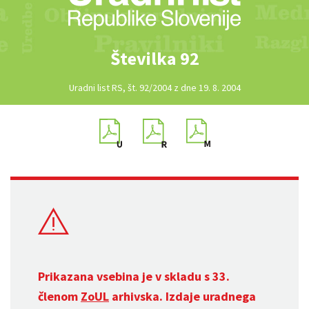
Številka 92
Uradni list RS, št. 92/2004 z dne 19. 8. 2004
Prikazana vsebina je v skladu s 33.
členom
ZoUL
arhivska. Izdaje uradnega