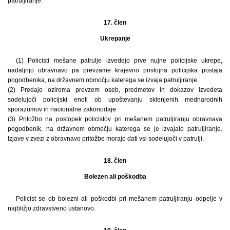
patruljiranje.
17. člen
Ukrepanje
(1) Policisti mešane patrulje izvedejo prve nujne policijske ukrepe,
nadaljnjo obravnavo pa prevzame krajevno pristojna policijska postaja
pogodbenika, na državnem območju katerega se izvaja patruljiranje.
(2) Predajo oziroma prevzem oseb, predmetov in dokazov izvedeta
sodelujoči policijski enoti ob upoštevanju sklenjenih mednarodnih
sporazumov in nacionalne zakonodaje.
(3) Pritožbo na postopek policistov pri mešanem patruljiranju obravnava
pogodbenik, na državnem območju katerega se je izvajalo patruljiranje.
Izjave v zvezi z obravnavo pritožbe morajo dati vsi sodelujoči v patrulji.
18. člen
Bolezen ali poškodba
Policist se ob bolezni ali poškodbi pri mešanem patruljiranju odpelje v
najbližjo zdravstveno ustanovo.