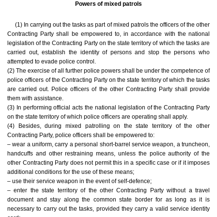
Powers of mixed patrols
(1) In carrying out the tasks as part of mixed patrols the officers of the other
Contracting Party shall be empowered to, in accordance with the national
legislation of the Contracting Party on the state territory of which the tasks are
carried out, establish the identity of persons and stop the persons who
attempted to evade police control.
(2) The exercise of all further police powers shall be under the competence of
police officers of the Contracting Party on the state territory of which the tasks
are carried out. Police officers of the other Contracting Party shall provide
them with assistance.
(3) In performing official acts the national legislation of the Contracting Party
on the state territory of which police officers are operating shall apply.
(4) Besides, during mixed patrolling on the state territory of the other
Contracting Party, police officers shall be empowered to:
– wear a uniform, carry a personal short-barrel service weapon, a truncheon,
handcuffs and other restraining means, unless the police authority of the
other Contracting Party does not permit this in a specific case or if it imposes
additional conditions for the use of these means;
– use their service weapon in the event of self-defence;
– enter the state territory of the other Contracting Party without a travel
document and stay along the common state border for as long as it is
necessary to carry out the tasks, provided they carry a valid service identity