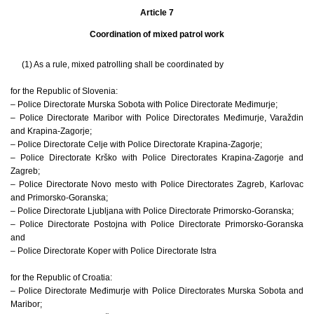
Article 7
Coordination of mixed patrol work
(1) As a rule, mixed patrolling shall be coordinated by
for the Republic of Slovenia:
– Police Directorate Murska Sobota with Police Directorate Međimurje;
– Police Directorate Maribor with Police Directorates Međimurje, Varaždin
and Krapina-Zagorje;
– Police Directorate Celje with Police Directorate Krapina-Zagorje;
– Police Directorate Krško with Police Directorates Krapina-Zagorje and
Zagreb;
– Police Directorate Novo mesto with Police Directorates Zagreb, Karlovac
and Primorsko-Goranska;
– Police Directorate Ljubljana with Police Directorate Primorsko-Goranska;
– Police Directorate Postojna with Police Directorate Primorsko-Goranska
and
– Police Directorate Koper with Police Directorate Istra
for the Republic of Croatia:
– Police Directorate Međimurje with Police Directorates Murska Sobota and
Maribor;