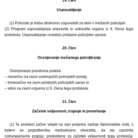
19. člen
Usposabljanje
(1) Policiste je treba strokovno usposobiti za delo v mešanih patruljah.
(2) Program usposabljanja pripravita in uskladita organa iz 6. člena tega
protokola. Usposabljanje izvedejo pristojne policijske uprave.
20. člen
Ocenjevanje mešanega patruljiranja
Ocenjevanje praviloma poteka:
– mesečno na ravni sodelujočih policijskih postaj;
– trimesečno na ravni pristojnih policijskih uprav in
– letno na ravni organov iz 6. člena tega protokola.
21. člen
Začetek veljavnosti, trajanje in prenehanje
(1) Ta protokol začne veljati na dan prejema zadnje diplomatske note, s
katero se pogodbenika medsebojno obvestita, da sta izpolnila
notranjepravne pogoje, predvidene za začetek veljavnosti tega protokola.