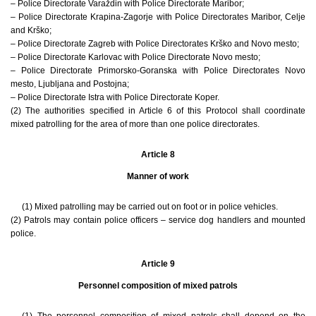
– Police Directorate Varaždin with Police Directorate Maribor;
– Police Directorate Krapina-Zagorje with Police Directorates Maribor, Celje
and Krško;
– Police Directorate Zagreb with Police Directorates Krško and Novo mesto;
– Police Directorate Karlovac with Police Directorate Novo mesto;
– Police Directorate Primorsko-Goranska with Police Directorates Novo
mesto, Ljubljana and Postojna;
– Police Directorate Istra with Police Directorate Koper.
(2) The authorities specified in Article 6 of this Protocol shall coordinate
mixed patrolling for the area of more than one police directorates.
Article 8
Manner of work
(1) Mixed patrolling may be carried out on foot or in police vehicles.
(2) Patrols may contain police officers – service dog handlers and mounted
police.
Article 9
Personnel composition of mixed patrols