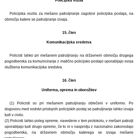
Policijska vozila
Policijska vozila za mešano patruljiranje zagotovi policijska postaja, na
območju katere se patruljiranje izvaja.
15. člen
Komunikacijska sredstva
Policisti lahko pri mešanem patruljiranju na državnem območju drugega
pogodbenika za komuniciranje z matično policijsko postajo uporabljajo svoja
službena komunikacijska sredstva.
16. člen
Uniforma, oprema in oborožitev
(1) Policisti so pri mešanem patruljiranju oblečeni v uniformo. Po
dogovoru med vodstvi pristojnih policijskih postaj se patruljiranje lahko izvaja
tudi v civilu.
(2) Policisti lahko poleg opreme, navedene v tem protokolu, v mešani patrulji
uporabljajo tudi drugo opremo, če to ni v nasprotju z nacionalno zakonodajo
pogodbenika, na državnem območju katerega se izvaja mešano