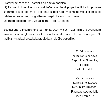
Protokol se začasno uporablja od dneva podpisa.
(2) Ta protokol se sklene za nedoločen čas. Vsak pogodbenik lahko protokol
kadarkoli pisno odpove po diplomatski poti. Odpoved začne veljati tri mesece
od dneva, ko je drugi pogodbenik prejel obvestilo o odpovedi.
(3) Ta protokol preneha veljati hkrati s sporazumom.
Sestavljeno v Rovinju dne 18. junija 2004 v dveh izvirnikih v slovenskem,
hrvaškem in angleškem jeziku, vsa besedila so enako verodostojna. Ob
razlikah v razlagi protokola prevlada angleško besedilo.
Za Ministrstvo
za notranje zadeve
Republike Slovenije,
Policijo
Darko Anželj l. r.
Za ministrstvo
za notranje zadeve
Republike Hrvaške,
Ravnateljstvo policije
Ivica Franić l. r.