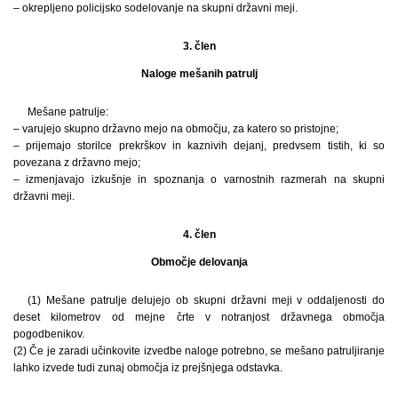
– okrepljeno policijsko sodelovanje na skupni državni meji.
3. člen
Naloge mešanih patrulj
Mešane patrulje:
– varujejo skupno državno mejo na območju, za katero so pristojne;
– prijemajo storilce prekrškov in kaznivih dejanj, predvsem tistih, ki so
povezana z državno mejo;
– izmenjavajo izkušnje in spoznanja o varnostnih razmerah na skupni
državni meji.
4. člen
Območje delovanja
(1) Mešane patrulje delujejo ob skupni državni meji v oddaljenosti do
deset kilometrov od mejne črte v notranjost državnega območja
pogodbenikov.
(2) Če je zaradi učinkovite izvedbe naloge potrebno, se mešano patruljiranje
lahko izvede tudi zunaj območja iz prejšnjega odstavka.