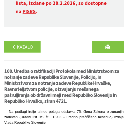
lista, izdane po 28.2.2026, so dostopne
na
PISRS
.
KAZALO
100. Uredba o ratifikaciji Protokola med Ministrstvom za
notranje zadeve Republike Slovenije, Policijo, in
Ministrstvom za notranje zadeve Republike Hrvaške,
Ravnateljstvom policije, o izvajanju mešanega
patruljiranja ob državni meji med Republiko Slovenijo in
Republiko Hrvaško, stran 4721.
Na podlagi tretje alinee petega odstavka 75. člena Zakona o zunanjih
zadevah (Uradni list RS, št. 113/03 – uradno prečiščeno besedilo) izdaja
Vlada Republike Slovenije