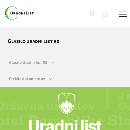
G
LASILO URADNI LIST RS
Glasilo Uradni list RS
Preklic dokumentov