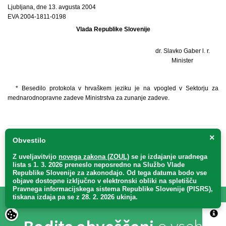
Ljubljana, dne 13. avgusta 2004
EVA 2004-1811-0198
Vlada Republike Slovenije
dr. Slavko Gaber l. r.
Minister
* Besedilo protokola v hrvaškem jeziku je na vpogled v Sektorju za
mednarodnopravne zadeve Ministrstva za zunanje zadeve.
×
Obvestilo
KAZALO
NA VRH
Z uveljavitvijo
novega zakona (ZOUL)
se je
izdajanje uradnega
lista s 1. 3. 2026 preneslo
neposredno
na Službo Vlade
Republike Slovenije za zakonodajo
. Od tega datuma bodo vse
objave dostopne izključno v elektronski obliki na spletišču
Pravnega informacijskega sistema Republike Slovenije (PISRS),
tiskana izdaja pa se z 28. 2. 2026 ukinja.