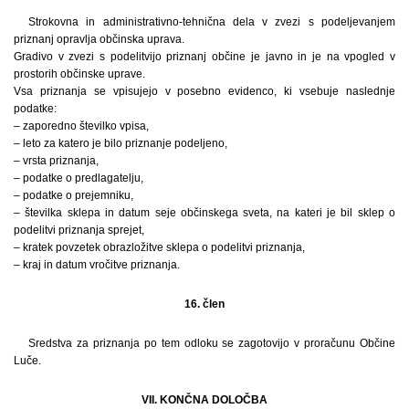
Strokovna in administrativno-tehnična dela v zvezi s podeljevanjem
priznanj opravlja občinska uprava.
Gradivo v zvezi s podelitvijo priznanj občine je javno in je na vpogled v
prostorih občinske uprave.
Vsa priznanja se vpisujejo v posebno evidenco, ki vsebuje naslednje
podatke:
– zaporedno številko vpisa,
– leto za katero je bilo priznanje podeljeno,
– vrsta priznanja,
– podatke o predlagatelju,
– podatke o prejemniku,
– številka sklepa in datum seje občinskega sveta, na kateri je bil sklep o
podelitvi priznanja sprejet,
– kratek povzetek obrazložitve sklepa o podelitvi priznanja,
– kraj in datum vročitve priznanja.
16. člen
Sredstva za priznanja po tem odloku se zagotovijo v proračunu Občine
Luče.
VII. KONČNA DOLOČBA