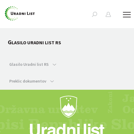
G
LASILO URADNI LIST RS
Glasilo Uradni list RS
Preklic dokumentov