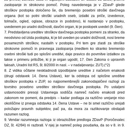
zastopanje in strokovno pomoč. Poleg navedenega je v ZDavP glede
stroškov postopka določeno še, da bremenijo posebni stroški davčnega
organa (kot so potni stroški uradnih oseb, izdatki za priče, izvedence,
tolmače, ogled, oglase, obrazce in podobno), ki nastanejo v postopku,
uvedenem po uradni dolžnosti, davčni organ, ki je postopek uvedel (9. člen).
7. Predstavljena ureditev stroškov davčnega postopka pomeni za stranko, da
neodvisno od izida postopka, ki je bil uveden po uradni dolžnosti, nosi breme
posameznih stroškov, nastalih v postopku. Pri tem gre zlasti za stroške
strokovne pomoči in pravnega zastopanja (medtem ko stranko bremenijo
osebni stroški tudi po splošni ureditvi, daje pravico do povrnitve izdatkov za
takse v primeru pritožbe, ki ji je organ ugodil, 17. člen Zakona o upravnih
taksah, Uradni list RS, št. 8/2000 in nasl. – v nadaljevanju: ZUT).(*2)
8. Z vidika očitane neskladnosti izpodbijane ureditve z načelom enakosti
(drugi odstavek 14. člena Ustave), ker ta odstopa od splošne ureditve
stroškov postopka v ZUP, so najpomembnejši zakonodajalčevi razlogi za
tovrstno posebno ureditev stroškov davčnega postopka. Po ustaljeni
ustavnosodni presoji Ustavnega sodišča namreč načelo enakosti pred
zakonom ne pomeni, da predpis – kadar podlaga za različno urejanje niso
okoliščine iz prvega odstavka 14. člena Ustave – ne bi smel različno urejati
položajev pravnih subjektov, pač pa, da mora za razlikovanje obstajati
razumen razlog.
9. Vendar razumnega razloga iz obrazložitve predloga ZDavP (Poročevalec
DZ, št. 42/94) ni razbrati. V njej je namreč poleg poudarka, da so v 8. in 9.