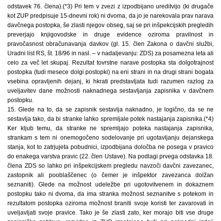
odstavek 76. člena).(*3) Pri tem v zvezi z izpodbijano ureditvijo (ki drugače
kot ZUP predpisuje 15-dnevni rok) ni dvoma, da jo je narekovala prav narava
davčnega postopka, še zlasti njegov obseg, saj se pri inšpekcijskih pregledih
preverjajo knjigovodske in druge evidence oziroma pravilnost in
pravočasnost obračunavanja davkov (gl. 15. člen Zakona o davčni službi,
Uradni list RS, št. 18/96 in nasl. – v nadaljevanju: ZDS) za posamezna leta ali
celo za več let skupaj. Rezultat tovrstne narave postopka sta dolgotrajnost
postopka (tudi mesece dolgi postopki) na eni strani in na drugi strani bogata
vsebina opravljenih dejanj, ki hkrati predstavljata tudi razumen razlog za
uveljavitev dane možnosti naknadnega sestavljanja zapisnika v davčnem
postopku.
15. Glede na to, da se zapisnik sestavlja naknadno, je logično, da se ne
sestavlja tako, da bi stranke lahko spremljale potek nastajanja zapisnika.(*4)
Ker kljub temu, da stranke ne spremljajo poteka nastajanja zapisnika,
strankam s tem ni onemogočeno sodelovanje pri ugotavljanju dejanskega
stanja, kot to zatrjujeta pobudnici, izpodbijana določba ne posega v pravico
do enakega varstva pravic (22. člen Ustave). Na podlagi prvega odstavka 18.
člena ZDS so lahko pri inšpekcijskem pregledu navzoči davčni zavezanec,
zastopnik ali pooblaščenec (o čemer je inšpektor zavezanca dolžan
seznaniti). Glede na možnost udeležbe pri ugotovitvenem in dokaznem
postopku tako ni dvoma, da ima stranka možnost seznanitve s potekom in
rezultatom postopka oziroma možnost braniti svoje koristi ter zavarovati in
uveljavljati svoje pravice. Tako je še zlasti zato, ker morajo biti vse druge