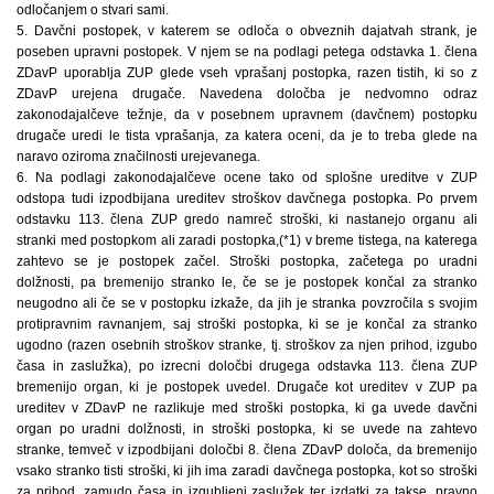
odločanjem o stvari sami.
5. Davčni postopek, v katerem se odloča o obveznih dajatvah strank, je
poseben upravni postopek. V njem se na podlagi petega odstavka 1. člena
ZDavP uporablja ZUP glede vseh vprašanj postopka, razen tistih, ki so z
ZDavP urejena drugače. Navedena določba je nedvomno odraz
zakonodajalčeve težnje, da v posebnem upravnem (davčnem) postopku
drugače uredi le tista vprašanja, za katera oceni, da je to treba glede na
naravo oziroma značilnosti urejevanega.
6. Na podlagi zakonodajalčeve ocene tako od splošne ureditve v ZUP
odstopa tudi izpodbijana ureditev stroškov davčnega postopka. Po prvem
odstavku 113. člena ZUP gredo namreč stroški, ki nastanejo organu ali
stranki med postopkom ali zaradi postopka,(*1) v breme tistega, na katerega
zahtevo se je postopek začel. Stroški postopka, začetega po uradni
dolžnosti, pa bremenijo stranko le, če se je postopek končal za stranko
neugodno ali če se v postopku izkaže, da jih je stranka povzročila s svojim
protipravnim ravnanjem, saj stroški postopka, ki se je končal za stranko
ugodno (razen osebnih stroškov stranke, tj. stroškov za njen prihod, izgubo
časa in zaslužka), po izrecni določbi drugega odstavka 113. člena ZUP
bremenijo organ, ki je postopek uvedel. Drugače kot ureditev v ZUP pa
ureditev v ZDavP ne razlikuje med stroški postopka, ki ga uvede davčni
organ po uradni dolžnosti, in stroški postopka, ki se uvede na zahtevo
stranke, temveč v izpodbijani določbi 8. člena ZDavP določa, da bremenijo
vsako stranko tisti stroški, ki jih ima zaradi davčnega postopka, kot so stroški
za prihod, zamudo časa in izgubljeni zaslužek ter izdatki za takse, pravno