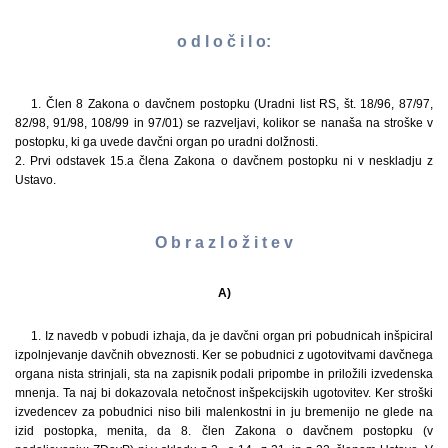
o d l o č i l o:
1. Člen 8 Zakona o davčnem postopku (Uradni list RS, št. 18/96, 87/97,
82/98, 91/98, 108/99 in 97/01) se razveljavi, kolikor se nanaša na stroške v
postopku, ki ga uvede davčni organ po uradni dolžnosti.
2. Prvi odstavek 15.a člena Zakona o davčnem postopku ni v neskladju z
Ustavo.
O b r a z l o ž i t e v
A)
1. Iz navedb v pobudi izhaja, da je davčni organ pri pobudnicah inšpiciral
izpolnjevanje davčnih obveznosti. Ker se pobudnici z ugotovitvami davčnega
organa nista strinjali, sta na zapisnik podali pripombe in priložili izvedenska
mnenja. Ta naj bi dokazovala netočnost inšpekcijskih ugotovitev. Ker stroški
izvedencev za pobudnici niso bili malenkostni in ju bremenijo ne glede na
izid postopka, menita, da 8. člen Zakona o davčnem postopku (v