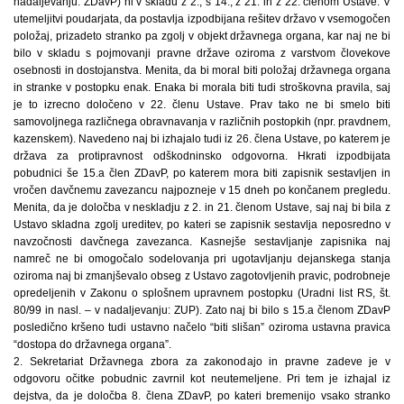
nadaljevanju: ZDavP) ni v skladu z 2., s 14., z 21. in z 22. členom Ustave. V
utemeljitvi poudarjata, da postavlja izpodbijana rešitev državo v vsemogočen
položaj, prizadeto stranko pa zgolj v objekt državnega organa, kar naj ne bi
bilo v skladu s pojmovanji pravne države oziroma z varstvom človekove
osebnosti in dostojanstva. Menita, da bi moral biti položaj državnega organa
in stranke v postopku enak. Enaka bi morala biti tudi stroškovna pravila, saj
je to izrecno določeno v 22. členu Ustave. Prav tako ne bi smelo biti
samovoljnega različnega obravnavanja v različnih postopkih (npr. pravdnem,
kazenskem). Navedeno naj bi izhajalo tudi iz 26. člena Ustave, po katerem je
država za protipravnost odškodninsko odgovorna. Hkrati izpodbijata
pobudnici še 15.a člen ZDavP, po katerem mora biti zapisnik sestavljen in
vročen davčnemu zavezancu najpozneje v 15 dneh po končanem pregledu.
Menita, da je določba v neskladju z 2. in 21. členom Ustave, saj naj bi bila z
Ustavo skladna zgolj ureditev, po kateri se zapisnik sestavlja neposredno v
navzočnosti davčnega zavezanca. Kasnejše sestavljanje zapisnika naj
namreč ne bi omogočalo sodelovanja pri ugotavljanju dejanskega stanja
oziroma naj bi zmanjševalo obseg z Ustavo zagotovljenih pravic, podrobneje
opredeljenih v Zakonu o splošnem upravnem postopku (Uradni list RS, št.
80/99 in nasl. – v nadaljevanju: ZUP). Zato naj bi bilo s 15.a členom ZDavP
posledično kršeno tudi ustavno načelo “biti slišan” oziroma ustavna pravica
“dostopa do državnega organa”.
2. Sekretariat Državnega zbora za zakonodajo in pravne zadeve je v
odgovoru očitke pobudnic zavrnil kot neutemeljene. Pri tem je izhajal iz
dejstva, da je določba 8. člena ZDavP, po kateri bremenijo vsako stranko