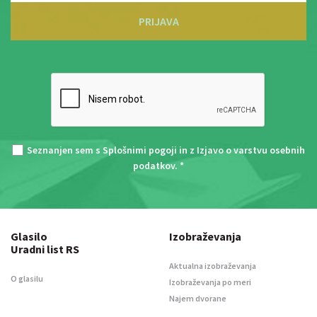
PRIJAVA
Seznanjen sem s
Splošnimi pogoji
in z
Izjavo o varstvu osebnih
podatkov
. *
Glasilo
Izobraževanja
Uradni list RS
Aktualna izobraževanja
O glasilu
Izobraževanja po meri
Najem dvorane