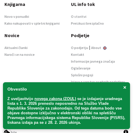
Knjigarna
UL info tok
Novo v ponudbi
O storitvi
Kako nakupovati v spletni knjigarni
Preizkusi brezplačno
Novice
Podjetje
|
Aktualni članki
O podjetju
About
Naroči se na novice
Kontakt
Informacije javnega značaja
Oglaševanje
Splošni pogoji
Izjava o varstvu osebnih podatkov
×
E-dražbe
Obvestilo
Z uveljavitvijo
novega zakona (ZOUL)
se je
izdajanje uradnega
lista s 1. 3. 2026 preneslo
neposredno
na Službo Vlade
Republike Slovenije za zakonodajo
. Od tega datuma bodo vse
objave dostopne izključno v elektronski obliki na spletišču
Pravnega informacijskega sistema Republike Slovenije (PISRS),
Uradni list d. o. o. – v likvidaciji / Vse pravice pridržane.
tiskana izdaja pa se z 28. 2. 2026 ukinja.
Pravna obvestila
/
Piškotki
/ Avtorji:
TriTim spletna agencija
v sodelovanju z
2Mobile