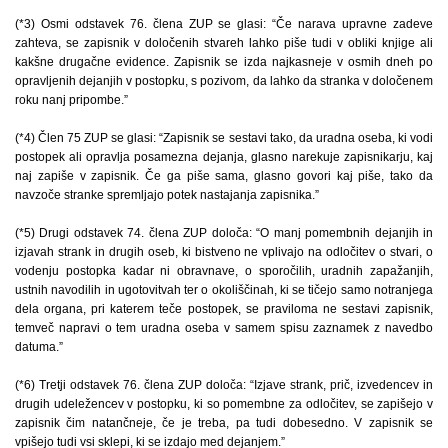
(*3) Osmi odstavek 76. člena ZUP se glasi: “Če narava upravne zadeve
zahteva, se zapisnik v določenih stvareh lahko piše tudi v obliki knjige ali
kakšne drugačne evidence. Zapisnik se izda najkasneje v osmih dneh po
opravljenih dejanjih v postopku, s pozivom, da lahko da stranka v določenem
roku nanj pripombe.”
(*4) Člen 75 ZUP se glasi: “Zapisnik se sestavi tako, da uradna oseba, ki vodi
postopek ali opravlja posamezna dejanja, glasno narekuje zapisnikarju, kaj
naj zapiše v zapisnik. Če ga piše sama, glasno govori kaj piše, tako da
navzoče stranke spremljajo potek nastajanja zapisnika.”
(*5) Drugi odstavek 74. člena ZUP določa: “O manj pomembnih dejanjih in
izjavah strank in drugih oseb, ki bistveno ne vplivajo na odločitev o stvari, o
vodenju postopka kadar ni obravnave, o sporočilih, uradnih zapažanjih,
ustnih navodilih in ugotovitvah ter o okoliščinah, ki se tičejo samo notranjega
dela organa, pri katerem teče postopek, se praviloma ne sestavi zapisnik,
temveč napravi o tem uradna oseba v samem spisu zaznamek z navedbo
datuma.”
(*6) Tretji odstavek 76. člena ZUP določa: “Izjave strank, prič, izvedencev in
drugih udeležencev v postopku, ki so pomembne za odločitev, se zapišejo v
zapisnik čim natančneje, če je treba, pa tudi dobesedno. V zapisnik se
vpišejo tudi vsi sklepi, ki se izdajo med dejanjem.”