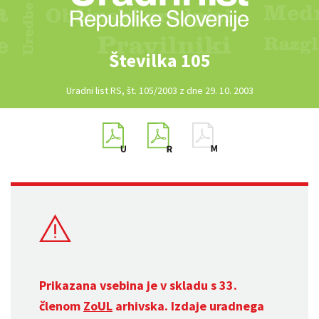
Številka 105
Uradni list RS, št. 105/2003 z dne 29. 10. 2003
Prikazana vsebina je v skladu s 33.
členom
ZoUL
arhivska. Izdaje uradnega