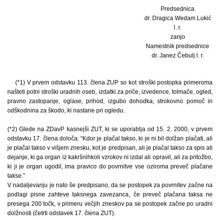
Predsednica
dr. Dragica Wedam Lukić
l. r.
zanjo
Namestnik predsednice
dr. Janez Čebulj l. r.
(*1) V prvem odstavku 113. člena ZUP so kot stroški postopka primeroma
našteti potni stroški uradnih oseb, izdatki za priče, izvedence, tolmače, ogled,
pravno zastopanje, oglase, prihod, izgubo dohodka, strokovno pomoč in
odškodnina za škodo, ki nastane pri ogledu.
(*2) Glede na ZDavP kasnejši ZUT, ki se uporablja od 15. 2. 2000, v prvem
odstavku 17. člena določa: “Kdor je plačal takso, ki je ni bil dolžan plačati, ali
je plačal takso v višjem znesku, kot je predpisan, ali je plačal takso za spis ali
dejanje, ki ga organ iz kakršnihkoli vzrokov ni izdal ali opravil, ali za pritožbo,
ki ji je organ ugodil, ima pravico do povrnitve vse oziroma preveč plačane
takse.”
V nadaljevanju je nato še predpisano, da se postopek za povrnitev začne na
podlagi pisne zahteve taksnega zavezanca, če preveč plačana taksa ne
presega 200 točk, v primeru večjih zneskov pa se postopek začne po uradni
dolžnosti (četrti odstavek 17. člena ZUT).