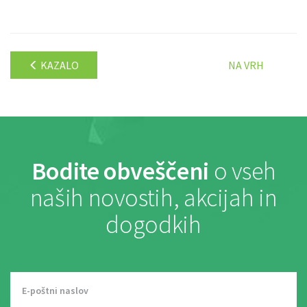
KAZALO
NA VRH
Bodite obveščeni
o vseh
naših novostih, akcijah in
dogodkih