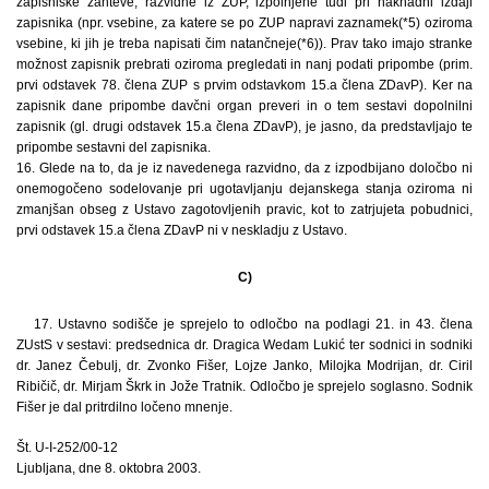
zapisniške zahteve, razvidne iz ZUP, izpolnjene tudi pri naknadni izdaji
zapisnika (npr. vsebine, za katere se po ZUP napravi zaznamek(*5) oziroma
vsebine, ki jih je treba napisati čim natančneje(*6)). Prav tako imajo stranke
možnost zapisnik prebrati oziroma pregledati in nanj podati pripombe (prim.
prvi odstavek 78. člena ZUP s prvim odstavkom 15.a člena ZDavP). Ker na
zapisnik dane pripombe davčni organ preveri in o tem sestavi dopolnilni
zapisnik (gl. drugi odstavek 15.a člena ZDavP), je jasno, da predstavljajo te
pripombe sestavni del zapisnika.
16. Glede na to, da je iz navedenega razvidno, da z izpodbijano določbo ni
onemogočeno sodelovanje pri ugotavljanju dejanskega stanja oziroma ni
zmanjšan obseg z Ustavo zagotovljenih pravic, kot to zatrjujeta pobudnici,
prvi odstavek 15.a člena ZDavP ni v neskladju z Ustavo.
C)
17. Ustavno sodišče je sprejelo to odločbo na podlagi 21. in 43. člena
ZUstS v sestavi: predsednica dr. Dragica Wedam Lukić ter sodnici in sodniki
dr. Janez Čebulj, dr. Zvonko Fišer, Lojze Janko, Milojka Modrijan, dr. Ciril
Ribičič, dr. Mirjam Škrk in Jože Tratnik. Odločbo je sprejelo soglasno. Sodnik
Fišer je dal pritrdilno ločeno mnenje.
Št. U-I-252/00-12
Ljubljana, dne 8. oktobra 2003.