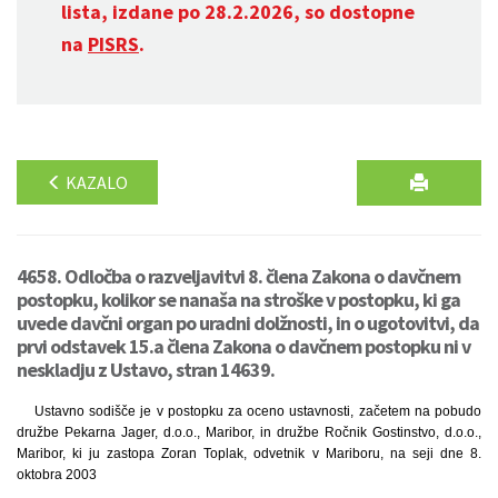
lista, izdane po 28.2.2026, so dostopne
na
PISRS
.
KAZALO
4658. Odločba o razveljavitvi 8. člena Zakona o davčnem
postopku, kolikor se nanaša na stroške v postopku, ki ga
uvede davčni organ po uradni dolžnosti, in o ugotovitvi, da
prvi odstavek 15.a člena Zakona o davčnem postopku ni v
neskladju z Ustavo, stran 14639.
Ustavno sodišče je v postopku za oceno ustavnosti, začetem na pobudo
družbe Pekarna Jager, d.o.o., Maribor, in družbe Ročnik Gostinstvo, d.o.o.,
Maribor, ki ju zastopa Zoran Toplak, odvetnik v Mariboru, na seji dne 8.
oktobra 2003