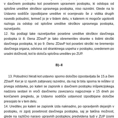
v davčnem postopku kot posebnem upravnem postopku, ki odstopa od
splošne ureditve stroškov upravnega postopka, niso razvidni. Glede na to
Ustavno sodišče izpodbijane ureditve ni ocenjevalo še z vidika drugih
navedb pobudnic, temveč jo je v tistem delu, v katerem ni mogoče ugotoviti
razloga za odstop od splošne ureditve stroškov upravnega postopka,
razveljavilo.
12. Na podlagi take razveljavitve posebne ureditve stroškov davčnega
postopka iz 8. člena ZDavP je tako obremenitev stranke s tistimi stroški
davčnega postopka, ki po 9. členu ZDavP kot posebni stroški ne bremenijo
davčnega organa, odvisna od strankinega uspeha v postopku, uvedenem po
uradni dolžnosti, kot to določa splošna ureditev po ZUP.
B)–II
13. Pobudnici hkrati kot ustavno sporno določbo izpostavljata še 15.a člen
ZDavP. Ker je iz njunih zatrjevanj razvidno, da naj bi bila sporna le rešitev iz
prvega odstavka, po kateri se zapisnik o davčnem postopku inšpekcijskega
nadzora sestavi in vroči davčnemu zavezancu najpozneje v 15 dneh po
končanem pregledu, je Ustavno sodišče ustavnost izpodbijane določbe
presojalo le v tem delu.
14. Ureditev, po kateri se zapisnik izda naknadno, po opravljenih dejanjih v
postopku, ni zgolj posebnost davčnega postopka, saj je takšna možnost,
glede na različno naravo upravnih postopkov, predvidena tudi v ZUP (osmi