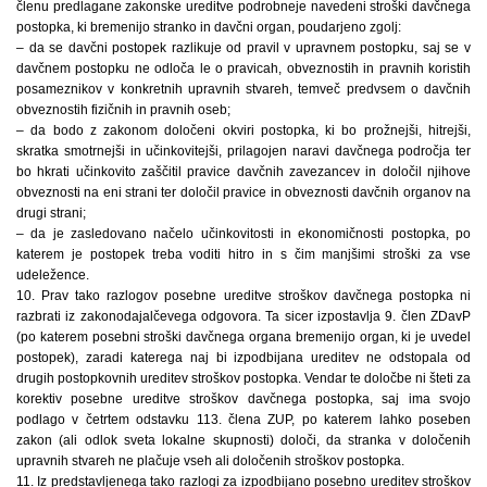
členu predlagane zakonske ureditve podrobneje navedeni stroški davčnega
postopka, ki bremenijo stranko in davčni organ, poudarjeno zgolj:
– da se davčni postopek razlikuje od pravil v upravnem postopku, saj se v
davčnem postopku ne odloča le o pravicah, obveznostih in pravnih koristih
posameznikov v konkretnih upravnih stvareh, temveč predvsem o davčnih
obveznostih fizičnih in pravnih oseb;
– da bodo z zakonom določeni okviri postopka, ki bo prožnejši, hitrejši,
skratka smotrnejši in učinkovitejši, prilagojen naravi davčnega področja ter
bo hkrati učinkovito zaščitil pravice davčnih zavezancev in določil njihove
obveznosti na eni strani ter določil pravice in obveznosti davčnih organov na
drugi strani;
– da je zasledovano načelo učinkovitosti in ekonomičnosti postopka, po
katerem je postopek treba voditi hitro in s čim manjšimi stroški za vse
udeležence.
10. Prav tako razlogov posebne ureditve stroškov davčnega postopka ni
razbrati iz zakonodajalčevega odgovora. Ta sicer izpostavlja 9. člen ZDavP
(po katerem posebni stroški davčnega organa bremenijo organ, ki je uvedel
postopek), zaradi katerega naj bi izpodbijana ureditev ne odstopala od
drugih postopkovnih ureditev stroškov postopka. Vendar te določbe ni šteti za
korektiv posebne ureditve stroškov davčnega postopka, saj ima svojo
podlago v četrtem odstavku 113. člena ZUP, po katerem lahko poseben
zakon (ali odlok sveta lokalne skupnosti) določi, da stranka v določenih
upravnih stvareh ne plačuje vseh ali določenih stroškov postopka.
11. Iz predstavljenega tako razlogi za izpodbijano posebno ureditev stroškov