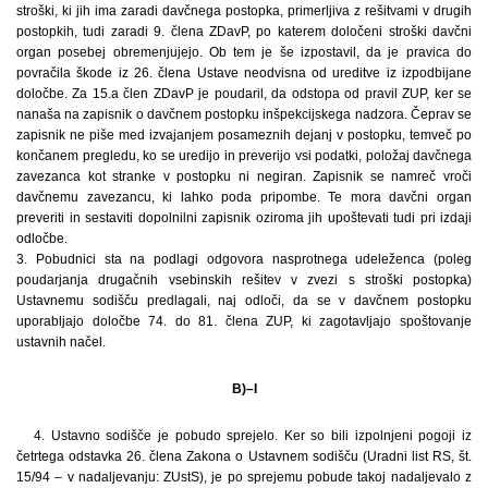
stroški, ki jih ima zaradi davčnega postopka, primerljiva z rešitvami v drugih
postopkih, tudi zaradi 9. člena ZDavP, po katerem določeni stroški davčni
organ posebej obremenjujejo. Ob tem je še izpostavil, da je pravica do
povračila škode iz 26. člena Ustave neodvisna od ureditve iz izpodbijane
določbe. Za 15.a člen ZDavP je poudaril, da odstopa od pravil ZUP, ker se
nanaša na zapisnik o davčnem postopku inšpekcijskega nadzora. Čeprav se
zapisnik ne piše med izvajanjem posameznih dejanj v postopku, temveč po
končanem pregledu, ko se uredijo in preverijo vsi podatki, položaj davčnega
zavezanca kot stranke v postopku ni negiran. Zapisnik se namreč vroči
davčnemu zavezancu, ki lahko poda pripombe. Te mora davčni organ
preveriti in sestaviti dopolnilni zapisnik oziroma jih upoštevati tudi pri izdaji
odločbe.
3. Pobudnici sta na podlagi odgovora nasprotnega udeleženca (poleg
poudarjanja drugačnih vsebinskih rešitev v zvezi s stroški postopka)
Ustavnemu sodišču predlagali, naj odloči, da se v davčnem postopku
uporabljajo določbe 74. do 81. člena ZUP, ki zagotavljajo spoštovanje
ustavnih načel.
B)–I
4. Ustavno sodišče je pobudo sprejelo. Ker so bili izpolnjeni pogoji iz
četrtega odstavka 26. člena Zakona o Ustavnem sodišču (Uradni list RS, št.
15/94 – v nadaljevanju: ZUstS), je po sprejemu pobude takoj nadaljevalo z