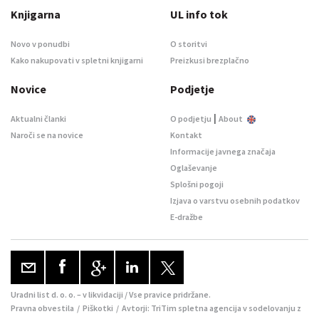
Knjigarna
UL info tok
Novo v ponudbi
O storitvi
Kako nakupovati v spletni knjigarni
Preizkusi brezplačno
Novice
Podjetje
|
Aktualni članki
O podjetju
About
Naroči se na novice
Kontakt
Informacije javnega značaja
Oglaševanje
Splošni pogoji
Izjava o varstvu osebnih podatkov
E-dražbe
Uradni list d. o. o. – v likvidaciji / Vse pravice pridržane.
Pravna obvestila
/
Piškotki
/ Avtorji:
TriTim spletna agencija
v sodelovanju z