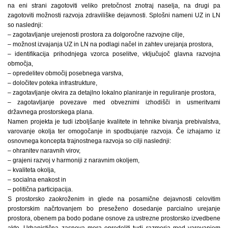
na eni strani zagotoviti veliko pretočnost znotraj naselja, na drugi pa
zagotoviti možnosti razvoja zdraviliške dejavnosti. Splošni nameni UZ in LN
so naslednji:
– zagotavljanje urejenosti prostora za dolgoročne razvojne cilje,
– možnost izvajanja UZ in LN na podlagi načel in zahtev urejanja prostora,
– identifikacija prihodnjega vzorca poselitve, vključujoč glavna razvojna
območja,
– opredelitev območij posebnega varstva,
– določitev poteka infrastrukture,
– zagotavljanje okvira za detajlno lokalno planiranje in reguliranje prostora,
– zagotavljanje povezave med obveznimi izhodišči in usmeritvami
državnega prostorskega plana.
Namen projekta je tudi izboljšanje kvalitete in tehnike bivanja prebivalstva,
varovanje okolja ter omogočanje in spodbujanje razvoja. Če izhajamo iz
osnovnega koncepta trajnostnega razvoja so cilji naslednji:
– ohranitev naravnih virov,
– grajeni razvoj v harmoniji z naravnim okoljem,
– kvaliteta okolja,
– socialna enakost in
– politična participacija.
S prostorsko zaokroženim in glede na posamične dejavnosti celovitim
prostorskim načrtovanjem bo preseženo dosedanje parcialno urejanje
prostora, obenem pa bodo podane osnove za ustrezne prostorsko izvedbene
akte. Urbanistična zasnova mora opredeliti tudi razmerja med varovanjem