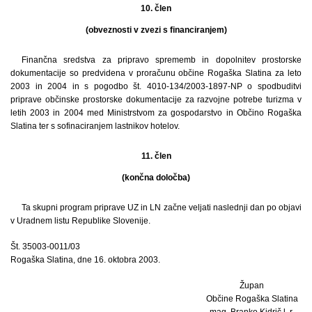
10. člen
(obveznosti v zvezi s financiranjem)
Finančna sredstva za pripravo sprememb in dopolnitev prostorske
dokumentacije so predvidena v proračunu občine Rogaška Slatina za leto
2003 in 2004 in s pogodbo št. 4010-134/2003-1897-NP o spodbuditvi
priprave občinske prostorske dokumentacije za razvojne potrebe turizma v
letih 2003 in 2004 med Ministrstvom za gospodarstvo in Občino Rogaška
Slatina ter s sofinaciranjem lastnikov hotelov.
11. člen
(končna določba)
Ta skupni program priprave UZ in LN začne veljati naslednji dan po objavi
v Uradnem listu Republike Slovenije.
Št. 35003-0011/03
Rogaška Slatina, dne 16. oktobra 2003.
Župan
Občine Rogaška Slatina
mag. Branko Kidrič l. r.