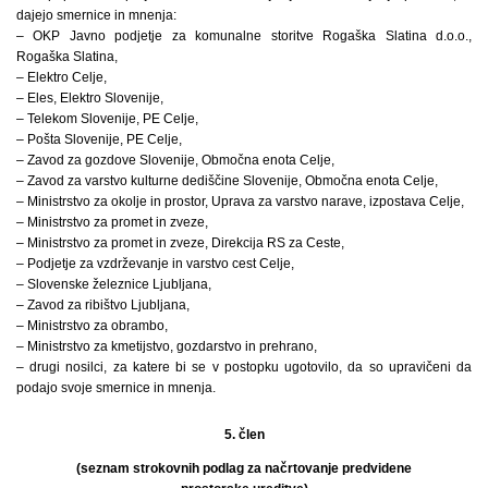
dajejo smernice in mnenja:
– OKP Javno podjetje za komunalne storitve Rogaška Slatina d.o.o.,
Rogaška Slatina,
– Elektro Celje,
– Eles, Elektro Slovenije,
– Telekom Slovenije, PE Celje,
– Pošta Slovenije, PE Celje,
– Zavod za gozdove Slovenije, Območna enota Celje,
– Zavod za varstvo kulturne dediščine Slovenije, Območna enota Celje,
– Ministrstvo za okolje in prostor, Uprava za varstvo narave, izpostava Celje,
– Ministrstvo za promet in zveze,
– Ministrstvo za promet in zveze, Direkcija RS za Ceste,
– Podjetje za vzdrževanje in varstvo cest Celje,
– Slovenske železnice Ljubljana,
– Zavod za ribištvo Ljubljana,
– Ministrstvo za obrambo,
– Ministrstvo za kmetijstvo, gozdarstvo in prehrano,
– drugi nosilci, za katere bi se v postopku ugotovilo, da so upravičeni da
podajo svoje smernice in mnenja.
5. člen
(seznam strokovnih podlag za načrtovanje predvidene