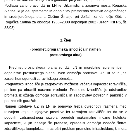
Podlaga za pripravo UZ in LN je Urbanistična zasnova mesta Rogaška
Slatina, ki je del sprememb in dopolnitev prostorskih sestavin dolgoročnega
in srednjeročnega plana Občine Šmarje pri Jelšah za območje Občine
Rogaška Slatina za obdobje 1986–2000 dopolnjen 2002 (Uradni list RS, št.
83/03).
2. člen
(predmet, programska izhodišča in namen
prostorskega akta)
Predmet prostorskega plana so UZ, LN in morebitne spremembe in
dopolnitve prostorskega plana izven območja obdelave UZ, ki so nujne
zaradi homogenosti zdraviliškega območja.
Programsko izhodišče je zagotovitev možnosti večanja kapacitet zdravilišča,
pri tem pa ohraniti naravne vrednote. Prometno izhodišče je odstranitev
prometa iz ožjega območja zdravilišča in zagotovitev potrebnih parkirišč v
podzemnih garažah.
Namen izdelave UZ in LN je ponovno treba ovrednotiti razmerja med
razvojem kraja in njegove poselitve ter razvojem zdravilišča ter da se v
pogojih vzdržnostnega razvoja opredeli maksimalne možne hotelske
kapacitete, ki jih naselje še prenese, opredeliti območja bodoče širitve
zdraviliškega kompleksa in razrešiti problem prometne infrastrukture, ki mora