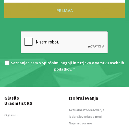
PRIJAVA
Seznanjen sem s
Splošnimi pogoji
in z
Izjavo o varstvu osebnih
podatkov
. *
Glasilo
Izobraževanja
Uradni list RS
Aktualna izobraževanja
O glasilu
Izobraževanja po meri
Najem dvorane