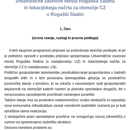
urbanistične zasnove mesta Rogaška Slatina
in lokacijskega načrta za območje CZ
v Rogaški Slatini
1. člen
(ocena stanja, razlogi in pravna podlaga)
S tem skupnim programom priprave se podrobneje določijo postopki, ki jih
je potrebno opraviti v postopku priprave sprejemanja Urbanistične zasnove
mesta Rogaška Slatina (v nadaljevanju: UZ) in lokacijskega načrta za
območje CZ (v nadaljevanju: LN).
Politično gospodarske spremembe, prestrukturiranje gospodarstva v zadnjih
dvajsetih letih in s tem povezana demografska gibanja so posledično
povzročila stanje v prostoru, ki se odraža v neusmerjeni rasti gospodarskih
dejavnosti na območjih katerih namen je plansko opredeljen drugače, ter v
neracionalno opredeljenih površinah namenjeni poselitvi.
Takšno stanje ima za posledice neekonomično izrabo obstoječe in izgradnjo
nove komunalne infrastrukture zaradi nerešenih lastniških razmerij pa je tudi
vprašljiva njena realizacija.
Z obstoječimi plani opredeljene površine ne omogočajo razvoj zdravilišča z
ozirom na spremenjeno lastniško strukturo.
Osnovni nerešeni problemi so: