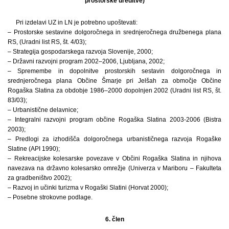
prostorske ureditve)
Pri izdelavi UZ in LN je potrebno upoštevati:
– Prostorske sestavine dolgoročnega in srednjeročnega družbenega plana
RS, (Uradni list RS, št. 4/03);
– Strategija gospodarskega razvoja Slovenije, 2000;
– Državni razvojni program 2002–2006, Ljubljana, 2002;
– Spremembe in dopolnitve prostorskih sestavin dolgoročnega in
srednjeročnega plana Občine Šmarje pri Jelšah za območje Občine
Rogaška Slatina za obdobje 1986–2000 dopolnjen 2002 (Uradni list RS, št.
83/03);
– Urbanistične delavnice;
– Integralni razvojni program občine Rogaška Slatina 2003-2006 (Bistra
2003);
– Predlogi za izhodišča dolgoročnega urbanističnega razvoja Rogaške
Slatine (API 1990);
– Rekreacijske kolesarske povezave v Občini Rogaška Slatina in njihova
navezava na državno kolesarsko omrežje (Univerza v Mariboru – Fakulteta
za gradbeništvo 2002);
– Razvoj in učinki turizma v Rogaški Slatini (Horvat 2000);
– Posebne strokovne podlage.
6. člen