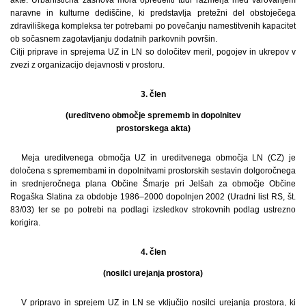
naravne in kulturne dediščine, ki predstavlja pretežni del obstoječega
zdraviliškega kompleksa ter potrebami po povečanju namestitvenih kapacitet
ob sočasnem zagotavljanju dodatnih parkovnih površin.
Cilji priprave in sprejema UZ in LN so določitev meril, pogojev in ukrepov v
zvezi z organizacijo dejavnosti v prostoru.
3. člen
(ureditveno območje sprememb in dopolnitev
prostorskega akta)
Meja ureditvenega območja UZ in ureditvenega območja LN (CZ) je
določena s spremembami in dopolnitvami prostorskih sestavin dolgoročnega
in srednjeročnega plana Občine Šmarje pri Jelšah za območje Občine
Rogaška Slatina za obdobje 1986–2000 dopolnjen 2002 (Uradni list RS, št.
83/03) ter se po potrebi na podlagi izsledkov strokovnih podlag ustrezno
korigira.
4. člen
(nosilci urejanja prostora)
V pripravo in sprejem UZ in LN se vključijo nosilci urejanja prostora, ki