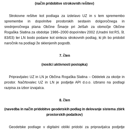
(način pridobitve strokovnih rešitev)
Strokovne rešitve kot podlaga za izdelavo UZ in s tem spremembo
spremembe in dopolnitve prostorskih sestavin dolgoročnega in
srednjeročnega plana Občine Šmarje pri Jelšah za območje Občine
Rogaška Slatina za obdobje 1986–2000 dopolnitev 2002 (Uradni list RS, št.
83/03) ter LN bodo podane kot sinteza strokovnih podlag, ki jih bo pridobil
naročnik na podlagi že sklenjenih pogodb.
7. člen
(nosilci aktivnosti postopka)
Pripravljalec UZ in LN je Občina Rogaška Slatina – Oddelek za okolje in
prostor. Načrtovalec UZ in LN je podjetje API d.o.o. izbrano na podlagi
razpisa za izbor izvajalca.
8. člen
(navedba in način pridobitve geodetskih podlag in delovanje sistema zbirk
prostorskih podatkov)
Geodetske podlage v digitalni obliki pridobi za pripravljalca podjetje