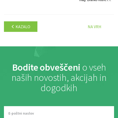
KAZALO
NA VRH
Bodite obveščeni
o vseh
naših novostih, akcijah in
dogodkih