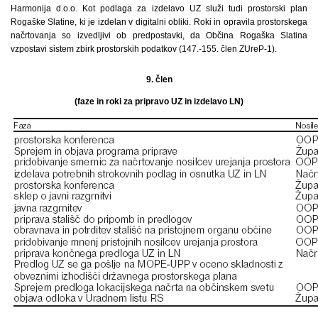
Harmonija d.o.o. Kot podlaga za izdelavo UZ služi tudi prostorski plan
Rogaške Slatine, ki je izdelan v digitalni obliki. Roki in opravila prostorskega
načrtovanja so izvedljivi ob predpostavki, da Občina Rogaška Slatina
vzpostavi sistem zbirk prostorskih podatkov (147.-155. člen ZUreP-1).
9. člen
(faze in roki za pripravo UZ in izdelavo LN)