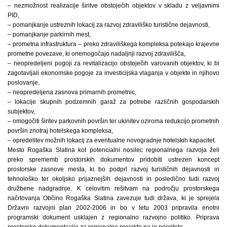
– nezmožnost realizacije širitve obstoječih objektov v skladu z veljavnimi
PID,
– pomanjkanje ustreznih lokacij za razvoj zdraviliško turistične dejavnosti,
– pomanjkanje parkirnih mest,
– prometna infrastruktura – preko zdraviliškega kompleksa potekajo krajevne
prometne povezave, ki onemogočajo nadaljnji razvoj zdravilišča,
– neopredeljeni pogoji za revitalizacijo obstoječih varovanih objektov, ki bi
zagotavljali ekonomske pogoje za investicijska vlaganja v objekte in njihovo
poslovanje,
– neopredeljena zasnova primarnih prometnic,
– lokacije skupnih podzemnih garaž za potrebe različnih gospodarskih
subjektov,
– omogočiti širitev parkovnih površin ter ukinitev oziroma redukcijo prometnih
površin znotraj hotelskega kompleksa,
– opredelitev možnih lokacij za eventualne novogradnje hotelskih kapacitet.
Mesto Rogaška Slatina kot potencialni nosilec regionalnega razvoja želi
preko sprememb prostorskih dokumentov pridobiti ustrezen koncept
prostorske zasnove mesta, ki bo podprl razvoj turističnih dejavnosti in
tehnološko ter okoljsko prijaznejših dejavnosti in posledično tudi razvoj
družbene nadgradnje. K celovitim rešitvam na področju prostorskega
načrtovanja Občino Rogaška Slatina zavezuje tudi država, ki je sprejela
Državni razvojni plan 2002-2006 in bo v letu 2003 pripravila enotni
programski dokument usklajen z regionalno razvojno politiko. Priprava
prostorske dokumentacije za regionalne projekte pa je prioriteta.