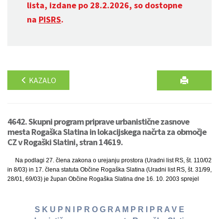
lista, izdane po 28.2.2026, so dostopne
na
PISRS
.
KAZALO
4642. Skupni program priprave urbanistične zasnove
mesta Rogaška Slatina in lokacijskega načrta za območje
CZ v Rogaški Slatini, stran 14619.
Na podlagi 27. člena zakona o urejanju prostora (Uradni list RS, št. 110/02
in 8/03) in 17. člena statuta Občine Rogaška Slatina (Uradni list RS, št. 31/99,
28/01, 69/03) je župan Občine Rogaška Slatina dne 16. 10. 2003 sprejel
S K U P N I P R O G R A M P R I P R A V E