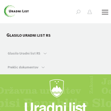
G
LASILO URADNI LIST RS
Glasilo Uradni list RS
Preklic dokumentov