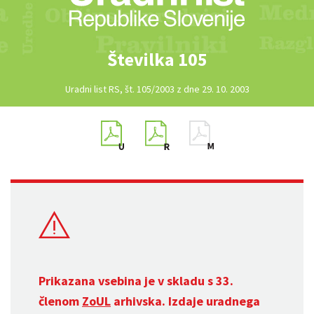
Številka 105
Uradni list RS, št. 105/2003 z dne 29. 10. 2003
Prikazana vsebina je v skladu s 33.
členom
ZoUL
arhivska. Izdaje uradnega