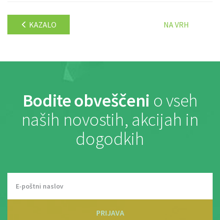
KAZALO
NA VRH
Bodite obveščeni
o vseh
naših novostih, akcijah in
dogodkih
PRIJAVA