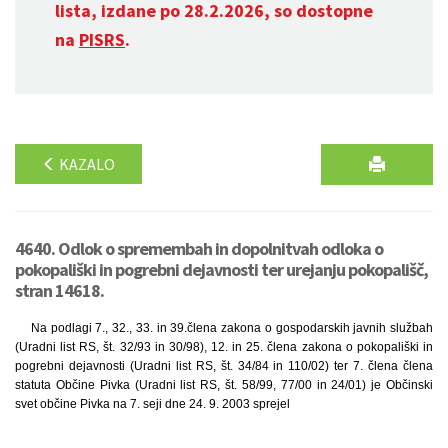
lista, izdane po 28.2.2026, so dostopne
na
PISRS
.
KAZALO
4640. Odlok o spremembah in dopolnitvah odloka o
pokopališki in pogrebni dejavnosti ter urejanju pokopališč,
stran 14618.
Na podlagi 7., 32., 33. in 39.člena zakona o gospodarskih javnih službah
(Uradni list RS, št. 32/93 in 30/98), 12. in 25. člena zakona o pokopališki in
pogrebni dejavnosti (Uradni list RS, št. 34/84 in 110/02) ter 7. člena člena
statuta Občine Pivka (Uradni list RS, št. 58/99, 77/00 in 24/01) je Občinski
svet občine Pivka na 7. seji dne 24. 9. 2003 sprejel