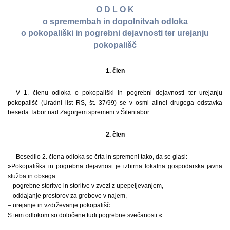
O D L O K
o spremembah in dopolnitvah odloka
o pokopališki in pogrebni dejavnosti ter urejanju
pokopališč
1. člen
V 1. členu odloka o pokopališki in pogrebni dejavnosti ter urejanju
pokopališč (Uradni list RS, št. 37/99) se v osmi alinei drugega odstavka
beseda Tabor nad Zagorjem spremeni v Šilentabor.
2. člen
Besedilo 2. člena odloka se črta in spremeni tako, da se glasi:
»Pokopališka in pogrebna dejavnost je izbirna lokalna gospodarska javna
služba in obsega:
– pogrebne storitve in storitve v zvezi z upepeljevanjem,
– oddajanje prostorov za grobove v najem,
– urejanje in vzdrževanje pokopališč.
S tem odlokom so določene tudi pogrebne svečanosti.«