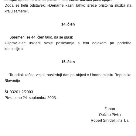
Doda se tretji odstavek: »Denarne kazni lahko izreče pristojna služba na
kraju samem«.
14. člen
Spremeni se 44. člen tako, da se glasi:
»Upravljalec uskladi svoje poslovanje s tem odlokom po podelitvi
koncesije.«
15. člen
Ta odlok začne veljati naslednji dan po objavi v Uradnem listu Republike
Slovenije.
Št. 03201-2/2003
Pivka, dne 24. septembra 2003.
Župan
Občine Pivka
Robert Smrdelj, inž. l. r.