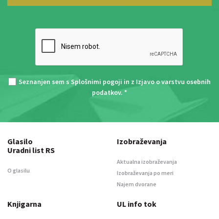
Seznanjen sem s
Splošnimi pogoji
in z
Izjavo o varstvu osebnih
podatkov
. *
Glasilo
Izobraževanja
Uradni list RS
Aktualna izobraževanja
O glasilu
Izobraževanja po meri
Najem dvorane
Knjigarna
UL info tok