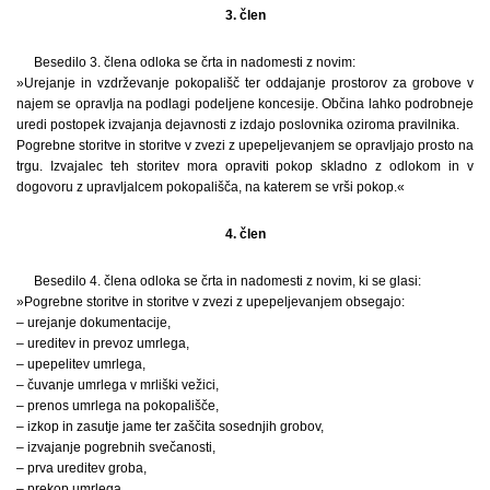
3. člen
Besedilo 3. člena odloka se črta in nadomesti z novim:
»Urejanje in vzdrževanje pokopališč ter oddajanje prostorov za grobove v
najem se opravlja na podlagi podeljene koncesije. Občina lahko podrobneje
uredi postopek izvajanja dejavnosti z izdajo poslovnika oziroma pravilnika.
Pogrebne storitve in storitve v zvezi z upepeljevanjem se opravljajo prosto na
trgu. Izvajalec teh storitev mora opraviti pokop skladno z odlokom in v
dogovoru z upravljalcem pokopališča, na katerem se vrši pokop.«
4. člen
Besedilo 4. člena odloka se črta in nadomesti z novim, ki se glasi:
»Pogrebne storitve in storitve v zvezi z upepeljevanjem obsegajo:
– urejanje dokumentacije,
– ureditev in prevoz umrlega,
– upepelitev umrlega,
– čuvanje umrlega v mrliški vežici,
– prenos umrlega na pokopališče,
– izkop in zasutje jame ter zaščita sosednjih grobov,
– izvajanje pogrebnih svečanosti,
– prva ureditev groba,
– prekop umrlega,