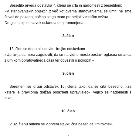
Besedilo prvega odstavka 7. člena se črta in nadomesti z besedilom:
»V stanovanjskih objektih z več kot dvema stanovanjema, se umrli ne sme
čuvati do pokopa, pač pa se ga mora prepeljati v mrliško vežo«.
Drugi in tretji odstavek ostaneta nespremenjena.
8. člen
13. člen se dopolni z novim, tretjim odstavkom:
»Upravljalec mora zagotoviti, da se na vidno mesto postavi oglasna omarica
z urnikom obratovalnega časa ter obvestili o pokopih.«
9. člen
Spremeni se drugi odstavek 16. člena tako, da se črta besedilo: »za
katere je praviloma dolžan poskrbeti upravljalec«, vejico se nadomesti s
piko.
10. člen
V 32. členu odloka se v prvem stavku črta besedica »mirovne«.