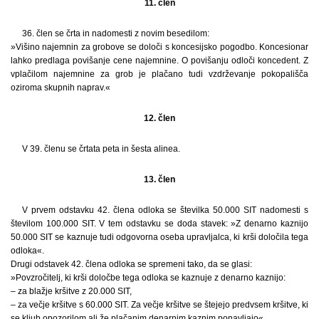
11. člen
36. člen se črta in nadomesti z novim besedilom:
»Višino najemnin za grobove se določi s koncesijsko pogodbo. Koncesionar
lahko predlaga povišanje cene najemnine. O povišanju odloči koncedent. Z
vplačilom najemnine za grob je plačano tudi vzdrževanje pokopališča
oziroma skupnih naprav.«
12. člen
V 39. členu se črtata peta in šesta alinea.
13. člen
V prvem odstavku 42. člena odloka se številka 50.000 SIT nadomesti s
številom 100.000 SIT. V tem odstavku se doda stavek: »Z denarno kaznijo
50.000 SIT se kaznuje tudi odgovorna oseba upravljalca, ki krši določila tega
odloka«.
Drugi odstavek 42. člena odloka se spremeni tako, da se glasi:
»Povzročitelj, ki krši določbe tega odloka se kaznuje z denarno kaznijo:
– za blažje kršitve z 20.000 SIT,
– za večje kršitve s 60.000 SIT. Za večje kršitve se štejejo predvsem kršitve, ki
se kljub opozorilom ali že plačanim denarnim kaznim ponavljajo«