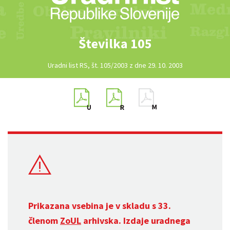
Številka 105
Uradni list RS, št. 105/2003 z dne 29. 10. 2003
Prikazana vsebina je v skladu s 33.
členom
ZoUL
arhivska. Izdaje uradnega