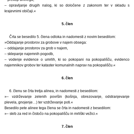
– opravljanje drugih nalog, ki so določene z zakonom ter v skladu s
krajevnimi običaji.«
5. člen
Črta se besedilo 5. člena odloka in nadomesti z novim besedilom:
»Oddajanje prostorov za grobove v najem obsega:
– oddajanje prostorov za grob v najem,
– sklepanje najemnih pogodb,
– vodenje evidence o umrlih, ki so pokopani na pokopališču, evidenco
najemnikov grobov ter kataster komunalnih naprav na pokopališču.«
6. člen
6. členu se črta tretja alinea, in nadomesti z besedilom:
»– vzdrževanje zelenih površin (košnja, obrezovanje, odstranjevanje
plevela, gnojenje…) ter vzdrževanje poti.«
Besedilo pete alinee tega člena se črta in nadomesti z besedilom:
»– skrb za red in čistočo na pokopališču in mrliški vežici.«
7. člen