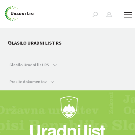
G
LASILO URADNI LIST RS
Glasilo Uradni list RS
Preklic dokumentov