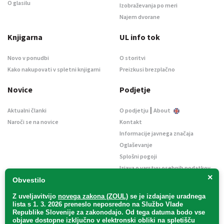
O glasilu
Izobraževanja po meri
Najem dvorane
Knjigarna
UL info tok
Novo v ponudbi
O storitvi
Kako nakupovati v spletni knjigarni
Preizkusi brezplačno
Novice
Podjetje
|
Aktualni članki
O podjetju
About
Naroči se na novice
Kontakt
Informacije javnega značaja
Oglaševanje
Splošni pogoji
Izjava o varstvu osebnih podatkov
×
E-dražbe
Obvestilo
Z uveljavitvijo
novega zakona (ZOUL)
se je
izdajanje uradnega
lista s 1. 3. 2026 preneslo
neposredno
na Službo Vlade
Republike Slovenije za zakonodajo
. Od tega datuma bodo vse
objave dostopne izključno v elektronski obliki na spletišču