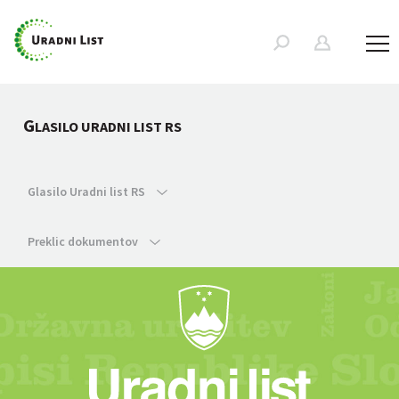
G
LASILO URADNI LIST RS
Glasilo Uradni list RS
Preklic dokumentov