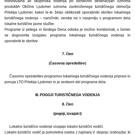
individualna ali skupinska vodenja po turističnih destinacijah oziroma
produktih Občine Ljutomer oziroma zaokroženega turističnega območja
Prlekija Ljutomer, kakor le-te želijo oblikovati uporabniki storitev lokalnega
turističnega vodenja – naročniki, vendar ne v nasprotju s programom dela
lokalne turistične javne službe.
Programe iz petega in šestega člena odloka je možno kombinirati, o čemer
se dogovorita izvajalec programa lokalnega turističnega vodenja in
uporabnik te storitve.
7. člen
(časovna opredelitev)
Časovno opredelitev programov lokalnega turističnega vodenja pripravi in
ponuja LTO Prlekija Ljutomer in je sestavni del programa dela.
III. POGOJI TURISTIČNEGA VODENJA
8. člen
(pogoji, izvajalci)
Lokalno turistično vodenje izvajajo lokalni turistični vodiči.
Lokalni turistični vodič je polnoletna oseba z najmanj V. stopnjo izobrazbe, ki