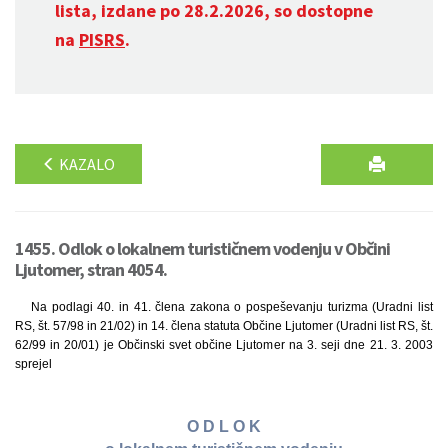
lista, izdane po 28.2.2026, so dostopne
na
PISRS
.
KAZALO
1455. Odlok o lokalnem turističnem vodenju v Občini
Ljutomer, stran 4054.
Na podlagi 40. in 41. člena zakona o pospeševanju turizma (Uradni list
RS, št. 57/98 in 21/02) in 14. člena statuta Občine Ljutomer (Uradni list RS, št.
62/99 in 20/01) je Občinski svet občine Ljutomer na 3. seji dne 21. 3. 2003
sprejel
O D L O K