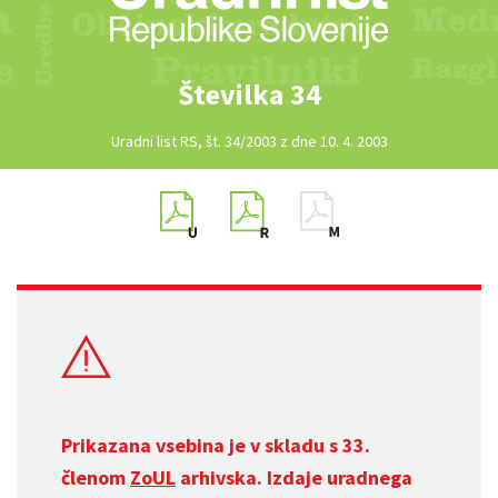
Številka 34
Uradni list RS, št. 34/2003 z dne 10. 4. 2003
Prikazana vsebina je v skladu s 33.
členom
ZoUL
arhivska. Izdaje uradnega