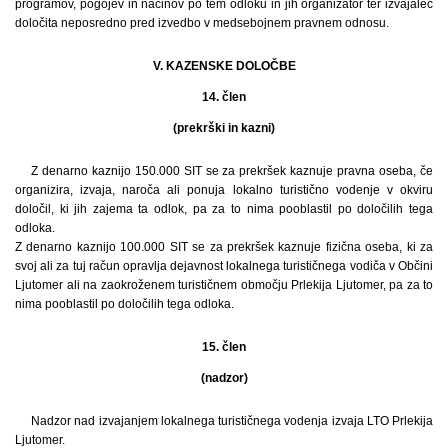
programov, pogojev in načinov po tem odloku in jih organizator ter izvajalec
določita neposredno pred izvedbo v medsebojnem pravnem odnosu.
V. KAZENSKE DOLOČBE
14. člen
(prekrški in kazni)
Z denarno kaznijo 150.000 SIT se za prekršek kaznuje pravna oseba, če
organizira, izvaja, naroča ali ponuja lokalno turistično vodenje v okviru
določil, ki jih zajema ta odlok, pa za to nima pooblastil po določilih tega
odloka.
Z denarno kaznijo 100.000 SIT se za prekršek kaznuje fizična oseba, ki za
svoj ali za tuj račun opravlja dejavnost lokalnega turističnega vodiča v Občini
Ljutomer ali na zaokroženem turističnem območju Prlekija Ljutomer, pa za to
nima pooblastil po določilih tega odloka.
15. člen
(nadzor)
Nadzor nad izvajanjem lokalnega turističnega vodenja izvaja LTO Prlekija
Ljutomer.