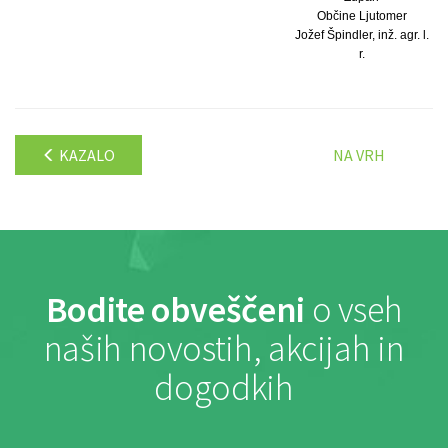
Občine Ljutomer
Jožef Špindler, inž. agr. l.
r.
KAZALO
NA VRH
Bodite obveščeni
o vseh
naših novostih, akcijah in
dogodkih