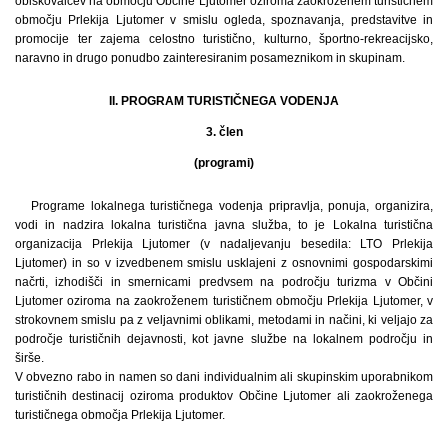
obiskovalcev na območju Občine Ljutomer oziroma zaokroženem turističnem
območju Prlekija Ljutomer v smislu ogleda, spoznavanja, predstavitve in
promocije ter zajema celostno turistično, kulturno, športno-rekreacijsko,
naravno in drugo ponudbo zainteresiranim posameznikom in skupinam.
II. PROGRAM TURISTIČNEGA VODENJA
3. člen
(programi)
Programe lokalnega turističnega vodenja pripravlja, ponuja, organizira,
vodi in nadzira lokalna turistična javna služba, to je Lokalna turistična
organizacija Prlekija Ljutomer (v nadaljevanju besedila: LTO Prlekija
Ljutomer) in so v izvedbenem smislu usklajeni z osnovnimi gospodarskimi
načrti, izhodišči in smernicami predvsem na področju turizma v Občini
Ljutomer oziroma na zaokroženem turističnem območju Prlekija Ljutomer, v
strokovnem smislu pa z veljavnimi oblikami, metodami in načini, ki veljajo za
področje turističnih dejavnosti, kot javne službe na lokalnem področju in
širše.
V obvezno rabo in namen so dani individualnim ali skupinskim uporabnikom
turističnih destinacij oziroma produktov Občine Ljutomer ali zaokroženega
turističnega območja Prlekija Ljutomer.