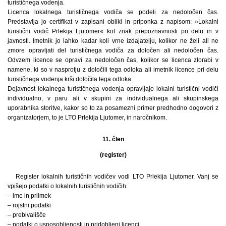
turističnega vodenja.
Licenca lokalnega turističnega vodiča se podeli za nedoločen čas.
Predstavlja jo certifikat v zapisani obliki in priponka z napisom: »Lokalni
turistični vodič Prlekija Ljutomer« kot znak prepoznavnosti pri delu in v
javnosti. Imetnik jo lahko kadar koli vrne izdajatelju, kolikor ne želi ali ne
zmore opravljati del turističnega vodiča za določen ali nedoločen čas.
Odvzem licence se opravi za nedoločen čas, kolikor se licenca zlorabi v
namene, ki so v nasprotju z določili tega odloka ali imetnik licence pri delu
turističnega vodenja krši določila tega odloka.
Dejavnost lokalnega turističnega vodenja opravljajo lokalni turistični vodiči
individualno, v paru ali v skupini za individualnega ali skupinskega
uporabnika storitve, kakor so to za posamezni primer predhodno dogovori z
organizatorjem, to je LTO Prlekija Ljutomer, in naročnikom.
11. člen
(register)
Register lokalnih turističnih vodičev vodi LTO Prlekija Ljutomer. Vanj se
vpišejo podatki o lokalnih turističnih vodičih:
– ime in priimek
– rojstni podatki
– prebivališče
– podatki o usposobljenosti in pridobljeni licenci