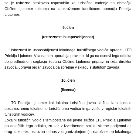
se je ustrezno strokovno usposobila za turistično vodenje na območju
Občine Ljutomer oziroma na zaokroženem turističnem območju Prlekija
Ljutomer.
9. člen
(ustreznost in usposobljenost)
Ustreznost in usposobljenost lokalnega turističnega vodiča opredeli LTO
Prlekija Ljutomer. V ta namen uporablja pravilnik, ki ga na osnovi tega odloka
po predhodnem soglasju župana Občine Ljutomer pripravi in izda direktor
zavoda, upravni organ zavoda pa sprejme v skladu s statutom zavoda.
10. člen
(licenca)
LTO Prlekija Ljutomer kot lokalna turistična javna služba izda licenco
posameznemu lokalnemu turističnemu vodiču in ga vpiše v register lokalnih
turističnih vodičev.
Lokalni turistični vodič s tem postane del javne službe LTO Prlekija Ljutomer
po določilih tega odloka, za kar v izvedbenem smislu sklene podjemni ali
drug zakonsko ustrezen odnos z organizatorjem (in naročnikom) lokalnega