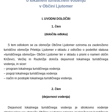
o lokalnem turističnem vodenju
v Občini Ljutomer
I. UVODNI DOLOČBI
1. člen
(določila odloka)
S tem odlokom se za območje Občine Ljutomer oziroma za zaokroženo
turistično območje Prlekija Ljutomer v skladu z odločbo o podelitvi statusa
»turističnega območja« Občini Ljutomer ter v skladu s pismi o nameri občin
Križevci, Veržej in Razkrižje določa dejavnost lokalnega turističnega
vodenja, in sicer:
– program lokalnega turističnega vodenja
– pogoji lokalnega turističnega vodenja
– način in postopki lokalnega turističnega vodenja.
2. člen
(dejavnost vodenja)
Dejavnost lokalnega turističnega vodenja je strokovno vodenje