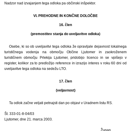
Nadzor nad izvajanjem tega odloka pa občinski inšpektor.
VI. PREHODNE IN KONČNE DOLOČBE
16. člen
(premostitev stanja do uveljavitve odloka)
Osebe, ki so ob uveljavitvi tega odloka že opravljale dejavnost lokalnega
turističnega vodenja na območju Občine Ljutomer in zaokroženem
turističnem območju Prlekija Ljutomer, pridobijo licenco in se vpišejo v
register, kolikor za to predložijo reference in izrazijo interes v roku 60 dni od
uveljavitve tega odloka na sedežu LTO.
17. člen
(veljavnost)
Ta odlok začne veljati petnajsti dan po objavi v Uradnem listu RS.
Št. 333-01-8-04/03
Ljutomer, dne 21. marca 2003.
Župan