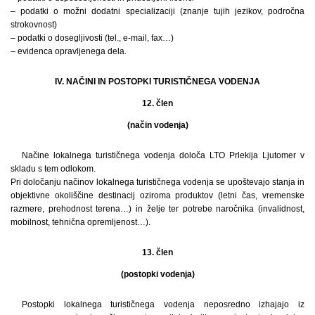
– podatki o možni dodatni specializaciji (znanje tujih jezikov, področna
strokovnost)
– podatki o dosegljivosti (tel., e-mail, fax…)
– evidenca opravljenega dela.
IV. NAČINI IN POSTOPKI TURISTIČNEGA VODENJA
12. člen
(način vodenja)
Načine lokalnega turističnega vodenja določa LTO Prlekija Ljutomer v
skladu s tem odlokom.
Pri določanju načinov lokalnega turističnega vodenja se upoštevajo stanja in
objektivne okoliščine destinacij oziroma produktov (letni čas, vremenske
razmere, prehodnost terena…) in želje ter potrebe naročnika (invalidnost,
mobilnost, tehnična opremljenost…).
13. člen
(postopki vodenja)
Postopki lokalnega turističnega vodenja neposredno izhajajo iz