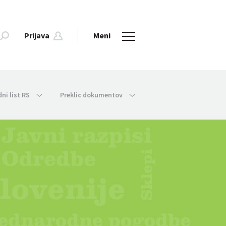
Prijava
Meni
dni list RS
Preklic dokumentov