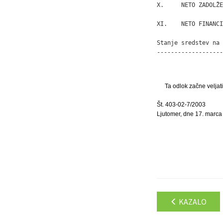
X.     NETO ZADOLŽE
XI.    NETO FINANCI
Stanje sredstev na 
-------------------
Ta odlok začne veljat
Št. 403-02-7/2003
Ljutomer, dne 17. marca
KAZALO