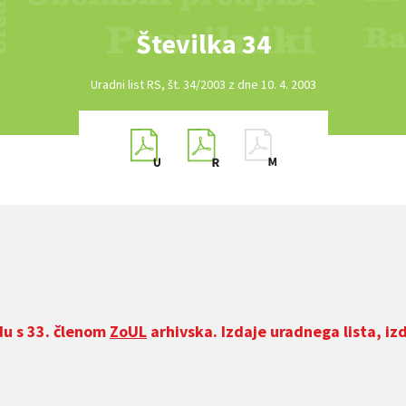
Številka 34
Uradni list RS, št. 34/2003 z dne 10. 4. 2003
du s 33. členom
ZoUL
arhivska. Izdaje uradnega lista, iz