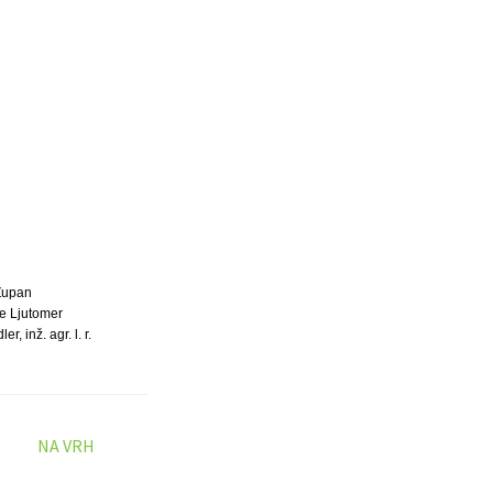
Župan
e Ljutomer
er, inž. agr. l. r.
NA VRH