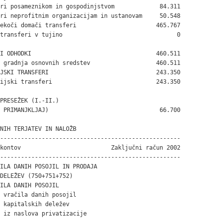
ri posameznikom in gospodinjstvom             84.311

ri neprofitnim organizacijam in ustanovam     50.548

ekoči domači transferi                       465.767

transferi v tujino                                 0

I ODHODKI                                    460.511

 gradnja osnovnih sredstev                   460.511

JSKI TRANSFERI                               243.350

ijski transferi                              243.350

PRESEŽEK (I.-II.)

 PRIMANJKLJAJ)                                66.700

NIH TERJATEV IN NALOŽB

----------------------------------------------------

kontov                          Zaključni račun 2002

----------------------------------------------------

ILA DANIH POSOJIL IN PRODAJA

DELEŽEV (750+751+752)

ILA DANIH POSOJIL

 vračila danih posojil

 kapitalskih deležev

 iz naslova privatizacije
