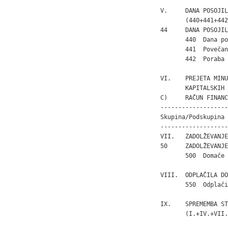
V.     DANA POSOJIL
       (440+441+442)
44     DANA POSOJIL
       440  Dana po
       441  Povečan
       442  Poraba 
VI.    PREJETA MINU
       KAPITALSKIH 
C)     RAČUN FINANC
-------------------
Skupina/Podskupina 
-------------------
VII.   ZADOLŽEVANJE
50     ZADOLŽEVANJE

       500  Domače 
VIII.  ODPLAČILA DO
       550  Odplači
IX.    SPREMEMBA ST
       (I.+IV.+VII.