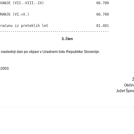
VANJE (VII.-VIII.-IX)                         66.700

RANJE (VI.+X.)                                66.700

računu iz preteklih let                       81.401

----------------------------------------------------
3. člen
i naslednji dan po objavi v Uradnem listu Republike Slovenije.
 2003.
Občin
Jožef Špindl