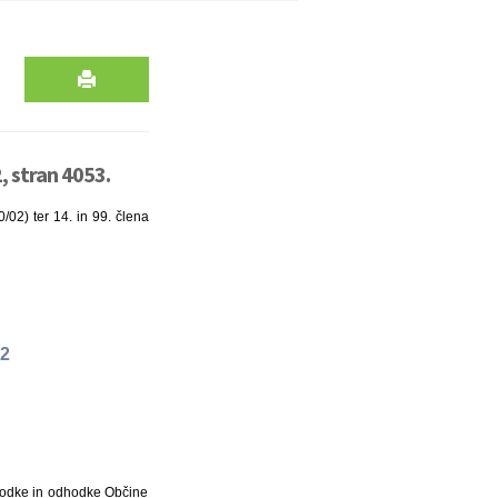
, stran 4053.
/02) ter 14. in 99. člena
02
ihodke in odhodke Občine