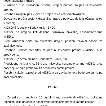
nesemaforizirani križišči.
V križiščih niso predvideni posebej urejeni prehodi za peš in kolesarski
promet.
Poseben zavijalni pas v levo bo urejen le na vozišču obvoznice.
Obvoznica prečka cesto v Hrastniško grapo v podvozu (ki je istočasno vstop
v predor).
Križišče 5 (s cesto v Bodovlje), km 3,420
Križišče bo urejeno kot klasično, štirikrako, nivojsko, nesemaforizirano
križišče.
Pred križiščem bodo na obvoznici urejeni posebni čakalni pasovi za
zavijalce levo.
Posebne ureditve prehodov za peš in kolesarski promet v križišču niso
predvidene.
Križišče 6 (s cesto Zminec–Podpulfrca), km 3,660
Predvideno je klasično, štirikrako, nivojsko, nesemaforizirano križišče brez
posebej urejenih prehodov za peš in kolesarski promet.
Posebni čakalni pasovi pred križiščem za zavijanje levo bodo urejeni le na
trasi obvoznice.
12. člen
Za ustrezno ureditev v 10. in 11. členu navedenih križišč so potrebne
rekonstrukcije določenih odsekov na obstoječih prečnih komunikacijah: