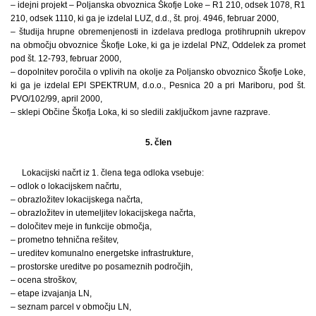
– idejni projekt – Poljanska obvoznica Škofje Loke – R1 210, odsek 1078, R1
210, odsek 1110, ki ga je izdelal LUZ, d.d., št. proj. 4946, februar 2000,
– študija hrupne obremenjenosti in izdelava predloga protihrupnih ukrepov
na območju obvoznice Škofje Loke, ki ga je izdelal PNZ, Oddelek za promet
pod št. 12-793, februar 2000,
– dopolnitev poročila o vplivih na okolje za Poljansko obvoznico Škofje Loke,
ki ga je izdelal EPI SPEKTRUM, d.o.o., Pesnica 20 a pri Mariboru, pod št.
PVO/102/99, april 2000,
– sklepi Občine Škofja Loka, ki so sledili zaključkom javne razprave.
5. člen
Lokacijski načrt iz 1. člena tega odloka vsebuje:
– odlok o lokacijskem načrtu,
– obrazložitev lokacijskega načrta,
– obrazložitev in utemeljitev lokacijskega načrta,
– določitev meje in funkcije območja,
– prometno tehnična rešitev,
– ureditev komunalno energetske infrastrukture,
– prostorske ureditve po posameznih področjih,
– ocena stroškov,
– etape izvajanja LN,
– seznam parcel v območju LN,