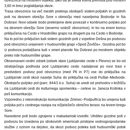
obvoznica na mostnem objektu, tako da je svetla višina prehoda pod mostom
3,60 m brez poglabljanja steze.
Trasa obvoznice na več mestih prekinja obstoječi sistem poljskih in gozdnih
poti na desnem obrežju Sore v območju med naseljema Bodovlje in Na
Dobravi. Novi odseki bodo prekinjene dele povezali v kontinuirno poljsko pot
na desnem obrežju Sore (severno vzdolž obvoznice), in bo na enem koncu
priključena na Cesto v Hrastniško grapo na drugem pa na Cesto v Bodovlje.
Na to pot bo priključen tudi sistem gozdnih poti z vzpetine Dešna po podvozu
pod obvoznico urejenem v hudourniški grapi »Spod Žovšče«. Gozdna pot bo
iz podvoza podaljšana tudi v smeri planote Na Dobravi po mostnem objektu
preko iste hudourniške grape.
Obravnavani cestni odsek (odsek stare Ljubljanske ceste s Plevno) se bo od
obstoječega podhoda pod Ljubljansko cesto nadaljeval po novi trasi v
predvideni podvoz pod obvoznico (med P6 in P7) vse do priključka na
Ljubljanski cesti skozi naselje Suha do priključka na cesti Puštal–Medvode.
Obstoječo poljsko pot (parc. 844/1 k.o. Suha) se uredi od prehodov v križišču
na Ljubljanski cesti do kulturnega spomenika – cerkve sv. Janeza Krstnika v
peš komunikacijo.
Vzporedno z rekonstrukcijo komunikacije Zminec–Podpulfrca bo urejena tudi
poljska pot s cestnega nasipa na nižjeležečo obrečno teraso na levem bregu
Sore.
Navedene poti bodo zgrajene v makadamski izvedbi. Utrditev gozdne poti v
podvozu bo izvedena po strokovnih smernicah pristojne vodnogospodarske
službe z ozirom na dejstvo, da skozi podvoz poteka tudi hudourniški potok