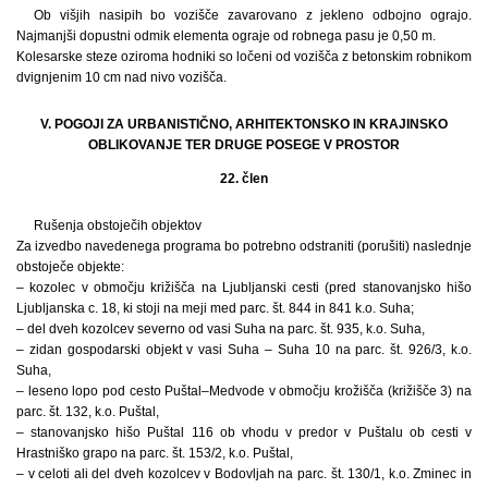
Ob višjih nasipih bo vozišče zavarovano z jekleno odbojno ograjo.
Najmanjši dopustni odmik elementa ograje od robnega pasu je 0,50 m.
Kolesarske steze oziroma hodniki so ločeni od vozišča z betonskim robnikom
dvignjenim 10 cm nad nivo vozišča.
V. POGOJI ZA URBANISTIČNO, ARHITEKTONSKO IN KRAJINSKO
OBLIKOVANJE TER DRUGE POSEGE V PROSTOR
22. člen
Rušenja obstoječih objektov
Za izvedbo navedenega programa bo potrebno odstraniti (porušiti) naslednje
obstoječe objekte:
– kozolec v območju križišča na Ljubljanski cesti (pred stanovanjsko hišo
Ljubljanska c. 18, ki stoji na meji med parc. št. 844 in 841 k.o. Suha;
– del dveh kozolcev severno od vasi Suha na parc. št. 935, k.o. Suha,
– zidan gospodarski objekt v vasi Suha – Suha 10 na parc. št. 926/3, k.o.
Suha,
– leseno lopo pod cesto Puštal–Medvode v območju krožišča (križišče 3) na
parc. št. 132, k.o. Puštal,
– stanovanjsko hišo Puštal 116 ob vhodu v predor v Puštalu ob cesti v
Hrastniško grapo na parc. št. 153/2, k.o. Puštal,
– v celoti ali del dveh kozolcev v Bodovljah na parc. št. 130/1, k.o. Zminec in