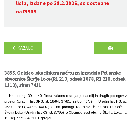
lista, izdane po 28.2.2026, so dostopne
na
PISRS
.
KAZALO
3855. Odlok o lokacijskem načrtu za izgradnjo Poljanske
obvoznice Škofje Loke (R1 210, odsek 1078, R1 210, odsek
1110), stran 7411.
Na podlagi 39. in 40. člena zakona o urejanju naselij in drugih posegov v
prostor (Uradni list SRS, št. 18/84, 37/85, 29/86, 43/89 in Uradni list RS, št.
26/90, 18/93, 47/93, 44/97) ter na podlagi 18. in 98. člena statuta Občine
Škofja Loka (Uradni list RS, št. 37/95) je Občinski svet občine Škofja Loka na
15. seji dne 5. 4. 2001 sprejel