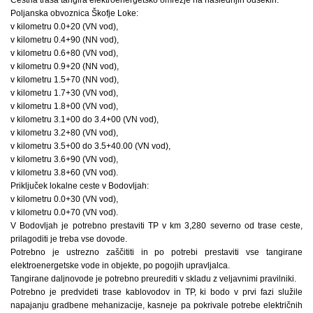
Poljanska obvoznica Škofje Loke:
v kilometru 0.0+20 (VN vod),
v kilometru 0.4+90 (NN vod),
v kilometru 0.6+80 (VN vod),
v kilometru 0.9+20 (NN vod),
v kilometru 1.5+70 (NN vod),
v kilometru 1.7+30 (VN vod),
v kilometru 1.8+00 (VN vod),
v kilometru 3.1+00 do 3.4+00 (VN vod),
v kilometru 3.2+80 (VN vod),
v kilometru 3.5+00 do 3.5+40.00 (VN vod),
v kilometru 3.6+90 (VN vod),
v kilometru 3.8+60 (VN vod).
Priključek lokalne ceste v Bodovljah:
v kilometru 0.0+30 (VN vod),
v kilometru 0.0+70 (VN vod).
V Bodovljah je potrebno prestaviti TP v km 3,280 severno od trase ceste,
prilagoditi je treba vse dovode.
Potrebno je ustrezno zaščititi in po potrebi prestaviti vse tangirane
elektroenergetske vode in objekte, po pogojih upravljalca.
Tangirane daljnovode je potrebno preurediti v skladu z veljavnimi pravilniki.
Potrebno je predvideti trase kablovodov in TP, ki bodo v prvi fazi služile
napajanju gradbene mehanizacije, kasneje pa pokrivale potrebe električnih