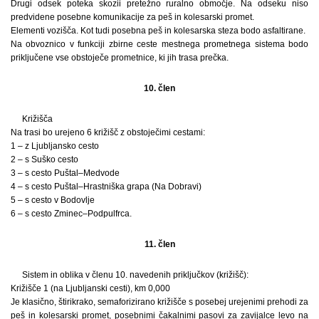
Drugi odsek poteka skozii pretežno ruralno območje. Na odseku niso
predvidene posebne komunikacije za peš in kolesarski promet.
Elementi vozišča. Kot tudi posebna peš in kolesarska steza bodo asfaltirane.
Na obvoznico v funkciji zbirne ceste mestnega prometnega sistema bodo
priključene vse obstoječe prometnice, ki jih trasa prečka.
10. člen
Križišča
Na trasi bo urejeno 6 križišč z obstoječimi cestami:
1 – z Ljubljansko cesto
2 – s Suško cesto
3 – s cesto Puštal–Medvode
4 – s cesto Puštal–Hrastniška grapa (Na Dobravi)
5 – s cesto v Bodovlje
6 – s cesto Zminec–Podpulfrca.
11. člen
Sistem in oblika v členu 10. navedenih priključkov (križišč):
Križišče 1 (na Ljubljanski cesti), km 0,000
Je klasično, štirikrako, semaforizirano križišče s posebej urejenimi prehodi za
peš in kolesarski promet, posebnimi čakalnimi pasovi za zavijalce levo na