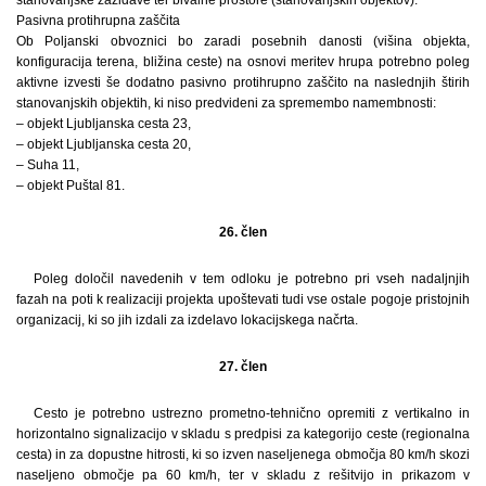
Pasivna protihrupna zaščita
Ob Poljanski obvoznici bo zaradi posebnih danosti (višina objekta,
konfiguracija terena, bližina ceste) na osnovi meritev hrupa potrebno poleg
aktivne izvesti še dodatno pasivno protihrupno zaščito na naslednjih štirih
stanovanjskih objektih, ki niso predvideni za spremembo namembnosti:
– objekt Ljubljanska cesta 23,
– objekt Ljubljanska cesta 20,
– Suha 11,
– objekt Puštal 81.
26. člen
Poleg določil navedenih v tem odloku je potrebno pri vseh nadaljnjih
fazah na poti k realizaciji projekta upoštevati tudi vse ostale pogoje pristojnih
organizacij, ki so jih izdali za izdelavo lokacijskega načrta.
27. člen
Cesto je potrebno ustrezno prometno-tehnično opremiti z vertikalno in
horizontalno signalizacijo v skladu s predpisi za kategorijo ceste (regionalna
cesta) in za dopustne hitrosti, ki so izven naseljenega območja 80 km/h skozi
naseljeno območje pa 60 km/h, ter v skladu z rešitvijo in prikazom v