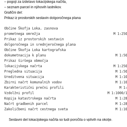
– pogoji za izdelavo lokacijskega načrta,
– seznam parcel in njihovih lastnikov.
Grafični del:
Prikaz iz prostorskih sestavin dolgoročnega plana
Občine Škofja Loka, zasnova

prometnega omrežja                                     M 1:250
Prikaz iz prostorskih sestavin

dolgoročnega in srednjeročnega plana

Občine Škofja Loka kartografska

dokumetnacija k planu                                   M 1:50
Prikaz širšega območja

lokacijskega načrta                                    M 1:250
Pregledna situacija                                     M 1:50
Ureditvena situacija                                    M 1:10
Zbirni načrt komunalnih vodov                           M 1:10
Karakteristični prečni profili                            M 1:
Vzdolžni profil                                     M 1:1000/1
Kopija katastrskega načrta                              M 1:28
Načrt gradbenih parcel                                  M 1:28
Zakoličbeni načrt cestnega sveta                        M 1:1
Sestavni del lokacijskega načrta so tudi poročila o vplivih na okolje.