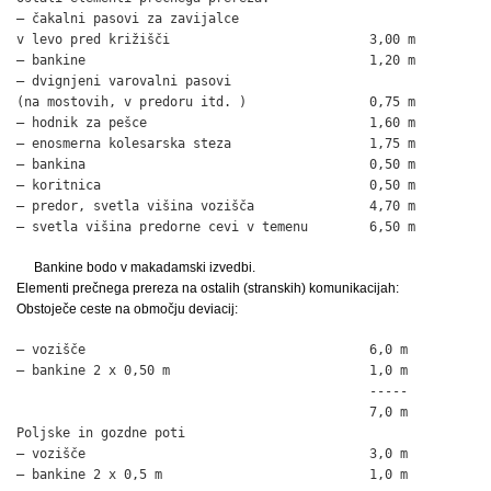
– čakalni pasovi za zavijalce

v levo pred križišči                          3,00 m

– bankine                                     1,20 m

– dvignjeni varovalni pasovi

(na mostovih, v predoru itd. )                0,75 m

– hodnik za pešce                             1,60 m

– enosmerna kolesarska steza                  1,75 m

– bankina                                     0,50 m

– koritnica                                   0,50 m

– predor, svetla višina vozišča               4,70 m

– svetla višina predorne cevi v temenu        6,50 m
Bankine bodo v makadamski izvedbi.
Elementi prečnega prereza na ostalih (stranskih) komunikacijah:
Obstoječe ceste na območju deviacij:
– vozišče                                     6,0 m

– bankine 2 x 0,50 m                          1,0 m

                                              -----

                                              7,0 m

Poljske in gozdne poti

– vozišče                                     3,0 m

– bankine 2 x 0,5 m                           1,0 m
