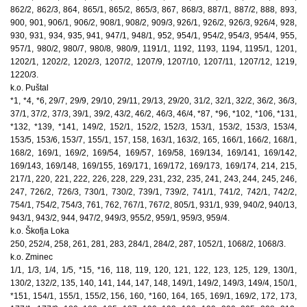
862/2, 862/3, 864, 865/1, 865/2, 865/3, 867, 868/3, 887/1, 887/2, 888, 893,
900, 901, 906/1, 906/2, 908/1, 908/2, 909/3, 926/1, 926/2, 926/3, 926/4, 928,
930, 931, 934, 935, 941, 947/1, 948/1, 952, 954/1, 954/2, 954/3, 954/4, 955,
957/1, 980/2, 980/7, 980/8, 980/9, 1191/1, 1192, 1193, 1194, 1195/1, 1201,
1202/1, 1202/2, 1202/3, 1207/2, 1207/9, 1207/10, 1207/11, 1207/12, 1219,
1220/3.
k.o. Puštal
*1, *4, *6, 29/7, 29/9, 29/10, 29/11, 29/13, 29/20, 31/2, 32/1, 32/2, 36/2, 36/3,
37/1, 37/2, 37/3, 39/1, 39/2, 43/2, 46/2, 46/3, 46/4, *87, *96, *102, *106, *131,
*132, *139, *141, 149/2, 152/1, 152/2, 152/3, 153/1, 153/2, 153/3, 153/4,
153/5, 153/6, 153/7, 155/1, 157, 158, 163/1, 163/2, 165, 166/1, 166/2, 168/1,
168/2, 169/1, 169/2, 169/54, 169/57, 169/58, 169/134, 169/141, 169/142,
169/143, 169/148, 169/155, 169/171, 169/172, 169/173, 169/174, 214, 215,
217/1, 220, 221, 222, 226, 228, 229, 231, 232, 235, 241, 243, 244, 245, 246,
247, 726/2, 726/3, 730/1, 730/2, 739/1, 739/2, 741/1, 741/2, 742/1, 742/2,
754/1, 754/2, 754/3, 761, 762, 767/1, 767/2, 805/1, 931/1, 939, 940/2, 940/13,
943/1, 943/2, 944, 947/2, 949/3, 955/2, 959/1, 959/3, 959/4.
k.o. Škofja Loka
250, 252/4, 258, 261, 281, 283, 284/1, 284/2, 287, 1052/1, 1068/2, 1068/3.
k.o. Zminec
1/1, 1/3, 1/4, 1/5, *15, *16, 118, 119, 120, 121, 122, 123, 125, 129, 130/1,
130/2, 132/2, 135, 140, 141, 144, 147, 148, 149/1, 149/2, 149/3, 149/4, 150/1,
*151, 154/1, 155/1, 155/2, 156, 160, *160, 164, 165, 169/1, 169/2, 172, 173,