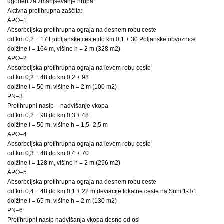
ugoden za zmanjševanje hrupa.
Aktivna protihrupna zaščita:
APO–1
Absorbcijska protihrupna ograja na desnem robu ceste
od km 0,2 + 17 Ljubljanske ceste do km 0,1 + 30 Poljanske obvoznice
dolžine l = 164 m, višine h = 2 m (328 m2)
APO–2
Absorbcijska protihrupna ograja na levem robu ceste
od km 0,2 + 48 do km 0,2 + 98
dolžine l = 50 m, višine h = 2 m (100 m2)
PN–3
Protihrupni nasip – nadvišanje vkopa
od km 0,2 + 98 do km 0,3 + 48
dolžine l = 50 m, višine h = 1,5–2,5 m
APO–4
Absorbcijska protihrupna ograja na levem robu ceste
od km 0,3 + 48 do km 0,4 + 70
dolžine l = 128 m, višine h = 2 m (256 m2)
APO–5
Absorbcijska protihrupna ograja na desnem robu ceste
od km 0,4 + 48 do km 0,1 + 22 m deviacije lokalne ceste na Suhi 1-3/1
dolžine l = 65 m, višine h = 2 m (130 m2)
PN–6
Protihrupni nasip nadvišanja vkopa desno od osi