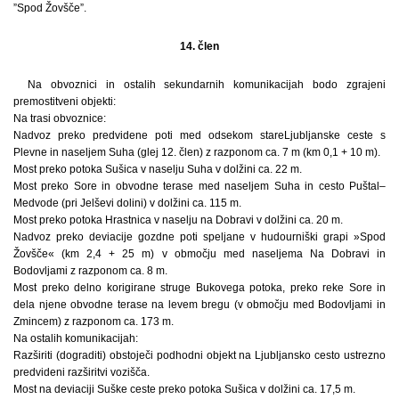
”Spod Žovšče”.
14. člen
Na obvoznici in ostalih sekundarnih komunikacijah bodo zgrajeni
premostitveni objekti:
Na trasi obvoznice:
Nadvoz preko predvidene poti med odsekom stareLjubljanske ceste s
Plevne in naseljem Suha (glej 12. člen) z razponom ca. 7 m (km 0,1 + 10 m).
Most preko potoka Sušica v naselju Suha v dolžini ca. 22 m.
Most preko Sore in obvodne terase med naseljem Suha in cesto Puštal–
Medvode (pri Jelševi dolini) v dolžini ca. 115 m.
Most preko potoka Hrastnica v naselju na Dobravi v dolžini ca. 20 m.
Nadvoz preko deviacije gozdne poti speljane v hudourniški grapi »Spod
Žovšče« (km 2,4 + 25 m) v območju med naseljema Na Dobravi in
Bodovljami z razponom ca. 8 m.
Most preko delno korigirane struge Bukovega potoka, preko reke Sore in
dela njene obvodne terase na levem bregu (v območju med Bodovljami in
Zmincem) z razponom ca. 173 m.
Na ostalih komunikacijah:
Razširiti (dograditi) obstoječi podhodni objekt na Ljubljansko cesto ustrezno
predvideni razširitvi vozišča.
Most na deviaciji Suške ceste preko potoka Sušica v dolžini ca. 17,5 m.