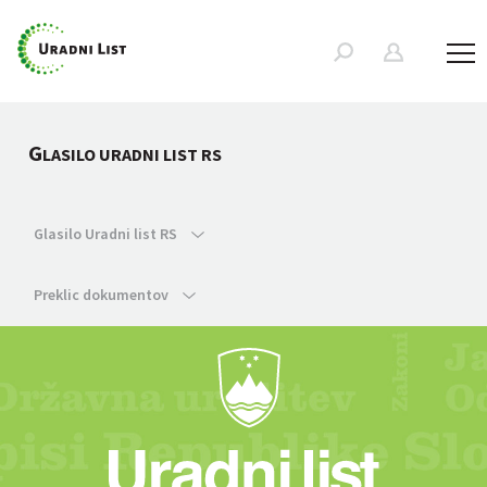
G
LASILO URADNI LIST RS
Glasilo Uradni list RS
Preklic dokumentov