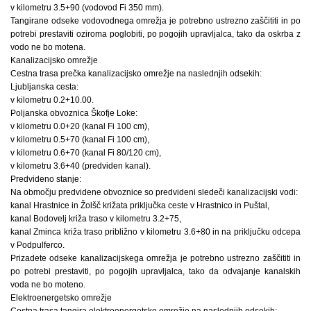
v kilometru 3.5+90 (vodovod Fi 350 mm).
Tangirane odseke vodovodnega omrežja je potrebno ustrezno zaščititi in po
potrebi prestaviti oziroma poglobiti, po pogojih upravljalca, tako da oskrba z
vodo ne bo motena.
Kanalizacijsko omrežje
Cestna trasa prečka kanalizacijsko omrežje na naslednjih odsekih:
Ljubljanska cesta:
v kilometru 0.2+10.00.
Poljanska obvoznica Škofje Loke:
v kilometru 0.0+20 (kanal Fi 100 cm),
v kilometru 0.5+70 (kanal Fi 100 cm),
v kilometru 0.6+70 (kanal Fi 80/120 cm),
v kilometru 3.6+40 (predviden kanal).
Predvideno stanje:
Na območju predvidene obvoznice so predvideni sledeči kanalizacijski vodi:
kanal Hrastnice in Žolšč križata priključka ceste v Hrastnico in Puštal,
kanal Bodovelj križa traso v kilometru 3.2+75,
kanal Zminca križa traso približno v kilometru 3.6+80 in na priključku odcepa
v Podpulferco.
Prizadete odseke kanalizacijskega omrežja je potrebno ustrezno zaščititi in
po potrebi prestaviti, po pogojih upravljalca, tako da odvajanje kanalskih
voda ne bo moteno.
Elektroenergetsko omrežje
Cestna trasa tangira elektroenergetsko omrežje na naslednjih odsekih: