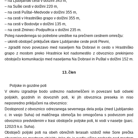
– na Ljubljanski cesti v dolžini 343 m,
– na Suški cesti v dolžini 220 m,
– na cesti Puštal–Medvode v dolžini 355 m,
– na cesti v Hrastniško grapo v dolžini 355 m,
– na cesti v Bodovlje v dolžini 135 m,
– na cesti Zminec–Podpulfrca v dolžini 235 m.
Poleg navedenega so potrebne ureditve na prečnem cestnem omrežju:
– ukiniti obstoječ priključek stare Ljubljanske ceste proti Plevni,
– zgraditi novo povezavo med naseljem Na Dobravi in cesto v Hrastniško
grapo z mostom preko Hrastnice kot nadomestilo z obvoznico prekinjeno
obstoječo komunikacijo med naseljema Na Dobravi in Puštal v dolžini 152 m.
13. člen
Poljske in gozdne poti
V okviru izgradnje bodo ustrezno nadomeščeni in povezani tudi odseki
poljskih, gozdnih in dovoznih poti, ki jih obvoznica preseka in niso
neposredno priključeni na obvoznico:
Dostopnost z obvoznico odrezanega severnega dela polja (med Ljubljansko
c. in vasjo Suha) od matičnega območja bo omogočena s podvozom pod
obvoznico predvidenim v trasi obstoječe poljske poti, ki vodi v naselje (parc.
1202/3 k.o. Suha).
Obstoječi poljski poti na obeh obrežnih terasah vzdolž reke Sore prečka