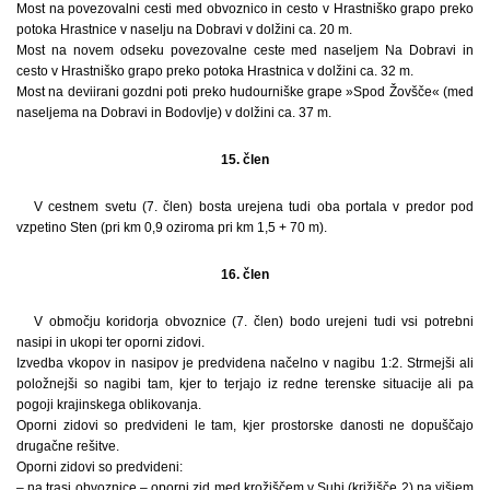
Most na povezovalni cesti med obvoznico in cesto v Hrastniško grapo preko
potoka Hrastnice v naselju na Dobravi v dolžini ca. 20 m.
Most na novem odseku povezovalne ceste med naseljem Na Dobravi in
cesto v Hrastniško grapo preko potoka Hrastnica v dolžini ca. 32 m.
Most na deviirani gozdni poti preko hudourniške grape »Spod Žovšče« (med
naseljema na Dobravi in Bodovlje) v dolžini ca. 37 m.
15. člen
V cestnem svetu (7. člen) bosta urejena tudi oba portala v predor pod
vzpetino Sten (pri km 0,9 oziroma pri km 1,5 + 70 m).
16. člen
V območju koridorja obvoznice (7. člen) bodo urejeni tudi vsi potrebni
nasipi in ukopi ter oporni zidovi.
Izvedba vkopov in nasipov je predvidena načelno v nagibu 1:2. Strmejši ali
položnejši so nagibi tam, kjer to terjajo iz redne terenske situacije ali pa
pogoji krajinskega oblikovanja.
Oporni zidovi so predvideni le tam, kjer prostorske danosti ne dopuščajo
drugačne rešitve.
Oporni zidovi so predvideni:
– na trasi obvoznice – oporni zid med krožiščem v Suhi (križišče 2) na višjem