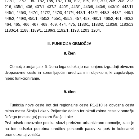
177/1, 177/2, 180, 182, 185, 187, 190, 192, 196, 199, 200, 205, 208, 212,
216, 435/1, 436, 437/1, 437/2, 440/1, 443/1, 443/8, 443/9, 443/10, 443/11,
445/1, 445/3, 447/1, 447/2, 447/3, 447/4, 448/1, 448/2, 448/3, 448/4, 449/1,
449/2, 449/3, 450/1, 450/2, 455/1, 455/2, 457, 458, 460/1, 460/2, 461, 463/2,
464, 465, 466, 467, 468, 469, 474, 475, 1183/1, 1183/2, 1183/9, 1183/13,
1183/14, 1188, 1189/1, 1189/3, 1192/1, 1193, 1203, 1204.
III. FUNKCIJA OBMOČJA
8. člen
Območje urejanja iz 6. člena tega odloka je namenjeno izgradnji obvozne
dvopasovne ceste in spremljajočim ureditvam in objektom, ki zagotavljajo
njeno funkcioniranje.
9. člen
Funkcija nove ceste kot del regionalne ceste R1-210 je obvozna cesta
mimo mesta Škofja Loka v Poljansko dolino ter hkrati zbirna cesta v omrežju
širšega (mestnega) prostora Škofje Loke.
Prvi odsek obvoznice poteka skozi pretežno urbanizirano območje, zato je
na tem odseku potrebna ureditev posebnih pasov za peš in kolesarski
promet zunaj vozišča.