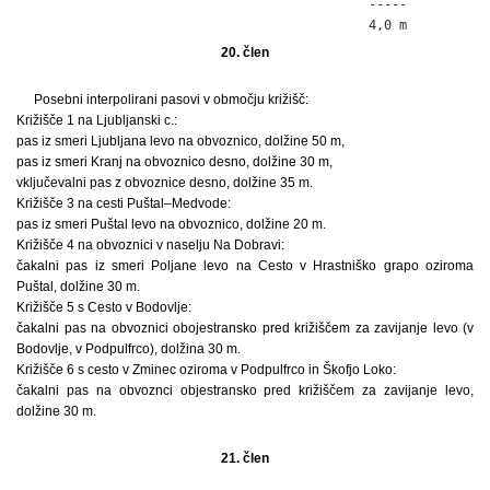
                                              -----

                                              4,0 m
20. člen
Posebni interpolirani pasovi v območju križišč:
Križišče 1 na Ljubljanski c.:
pas iz smeri Ljubljana levo na obvoznico, dolžine 50 m,
pas iz smeri Kranj na obvoznico desno, dolžine 30 m,
vključevalni pas z obvoznice desno, dolžine 35 m.
Križišče 3 na cesti Puštal–Medvode:
pas iz smeri Puštal levo na obvoznico, dolžine 20 m.
Križišče 4 na obvoznici v naselju Na Dobravi:
čakalni pas iz smeri Poljane levo na Cesto v Hrastniško grapo oziroma
Puštal, dolžine 30 m.
Križišče 5 s Cesto v Bodovlje:
čakalni pas na obvoznici obojestransko pred križiščem za zavijanje levo (v
Bodovlje, v Podpulfrco), dolžina 30 m.
Križišče 6 s cesto v Zminec oziroma v Podpulfrco in Škofjo Loko:
čakalni pas na obvoznci objestransko pred križiščem za zavijanje levo,
dolžine 30 m.
21. člen