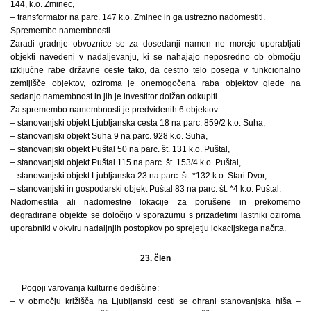
144, k.o. Zminec,
– transformator na parc. 147 k.o. Zminec in ga ustrezno nadomestiti.
Spremembe namembnosti
Zaradi gradnje obvoznice se za dosedanji namen ne morejo uporabljati
objekti navedeni v nadaljevanju, ki se nahajajo neposredno ob območju
izključne rabe državne ceste tako, da cestno telo posega v funkcionalno
zemljišče objektov, oziroma je onemogočena raba objektov glede na
sedanjo namembnost in jih je investitor dolžan odkupiti.
Za spremembo namembnosti je predvidenih 6 objektov:
– stanovanjski objekt Ljubljanska cesta 18 na parc. 859/2 k.o. Suha,
– stanovanjski objekt Suha 9 na parc. 928 k.o. Suha,
– stanovanjski objekt Puštal 50 na parc. št. 131 k.o. Puštal,
– stanovanjski objekt Puštal 115 na parc. št. 153/4 k.o. Puštal,
– stanovanjski objekt Ljubljanska 23 na parc. št. *132 k.o. Stari Dvor,
– stanovanjski in gospodarski objekt Puštal 83 na parc. št. *4 k.o. Puštal.
Nadomestila ali nadomestne lokacije za porušene in prekomerno
degradirane objekte se določijo v sporazumu s prizadetimi lastniki oziroma
uporabniki v okviru nadaljnjih postopkov po sprejetju lokacijskega načrta.
23. člen
Pogoji varovanja kulturne dediščine:
– v območju križišča na Ljubljanski cesti se ohrani stanovanjska hiša –