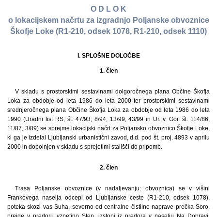
O D L O K
o lokacijskem načrtu za izgradnjo Poljanske obvoznice
Škofje Loke (R1-210, odsek 1078, R1-210, odsek 1110)
I. SPLOŠNE DOLOČBE
1. člen
V skladu s prostorskimi sestavinami dolgoročnega plana Občine Škofja
Loka za obdobje od leta 1986 do leta 2000 ter prostorskimi sestavinami
srednjeročnega plana Občine Škofja Loka za obdobje od leta 1986 do leta
1990 (Uradni list RS, št. 47/93, 8/94, 13/99, 43/99 in Ur. v. Gor. št. 114/86,
11/87, 3/89) se sprejme lokacijski načrt za Poljansko obvoznico Škofje Loke,
ki ga je izdelal Ljubljanski urbanistični zavod, d.d. pod št. proj. 4893 v aprilu
2000 in dopolnjen v skladu s sprejetimi stališči do pripomb.
2. člen
Trasa Poljanske obvoznice (v nadaljevanju: obvoznica) se v višini
Frankovega naselja odcepi od Ljubljanske ceste (R1-210, odsek 1078),
poteka skozi vas Suha, severno od centralne čistilne naprave prečka Soro,
preide v predoru vzpetino Sten, izstopi iz predora v naselju Na Dobravi,