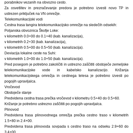
porabnikov vezanih na obvozno cesto.
Za osvetlitev in prezračevanje predora je potrebno izvesti novo TP in
ustrezen priključek na VN omrežje.
Telekomunikacijski vodi
Cestna trasa tangira telekomunikacijsko omrežje na sledečih odsekih:
Poljanska obvoznica Škofje Loke:
v kilometrih 0.0+00 do 0.1+40 (kab. kanalizacija),
v kilometrih 0.2+30 (kab. kanalizacija),
v kilometrih 0.5+00 do 0.5+50 (kab. kanalizacija).
Deviacija lokalne ceste na Suhi:
v kilometrih 1.0+00 do 1.0+50 (kab. kanalizacija).
Pred posegom je potrebno zakoličiti in ustrezno zaščititi obstoječe zemeljske
telekomunikacijske vode in kabelsko kanalizacijo. Križanja
telekomunikacijskega omrežja in cestnega telesa je potrebno izvesti po
pogojih upravljalca.
Vročevod
Obstoječe stanje
Predvidena cestna trasa prečka vročevod v kilometru 0.5+40 do 0.5+60.
Križanje je potrebno ustrezno zaščititi po pogojih upravljalca.
Plinovod
Predvidena trasa plinovodnega omrežja prečka cestno traso v kilometrih
1.5+80 in 2.4+00.
Predvidena trasa plinovoda sovpada s cestno traso na odseku 2.9+60 do
3.4+00.