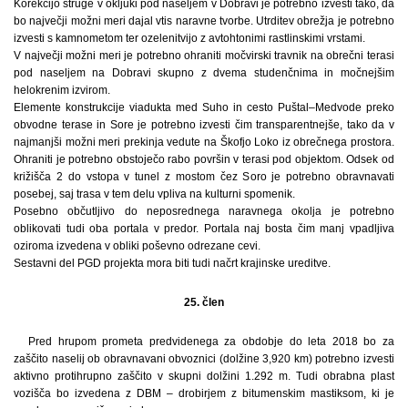
Korekcijo struge v okljuki pod naseljem v Dobravi je potrebno izvesti tako, da
bo največji možni meri dajal vtis naravne tvorbe. Utrditev obrežja je potrebno
izvesti s kamnometom ter ozelenitvijo z avtohtonimi rastlinskimi vrstami.
V največji možni meri je potrebno ohraniti močvirski travnik na obrečni terasi
pod naseljem na Dobravi skupno z dvema studenčnima in močnejšim
helokrenim izvirom.
Elemente konstrukcije viadukta med Suho in cesto Puštal–Medvode preko
obvodne terase in Sore je potrebno izvesti čim transparentnejše, tako da v
najmanjši možni meri prekinja vedute na Škofjo Loko iz obrečnega prostora.
Ohraniti je potrebno obstoječo rabo površin v terasi pod objektom. Odsek od
križišča 2 do vstopa v tunel z mostom čez Soro je potrebno obravnavati
posebej, saj trasa v tem delu vpliva na kulturni spomenik.
Posebno občutljivo do neposrednega naravnega okolja je potrebno
oblikovati tudi oba portala v predor. Portala naj bosta čim manj vpadljiva
oziroma izvedena v obliki poševno odrezane cevi.
Sestavni del PGD projekta mora biti tudi načrt krajinske ureditve.
25. člen
Pred hrupom prometa predvidenega za obdobje do leta 2018 bo za
zaščito naselij ob obravnavani obvoznici (dolžine 3,920 km) potrebno izvesti
aktivno protihrupno zaščito v skupni dolžini 1.292 m. Tudi obrabna plast
vozišča bo izvedena z DBM – drobirjem z bitumenskim mastiksom, ki je