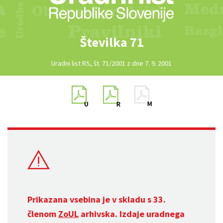
Številka 71
Uradni list RS, št. 71/2001 z dne 7. 9. 2001
Prikazana vsebina je v skladu s 33.
členom
ZoUL
arhivska. Izdaje uradnega