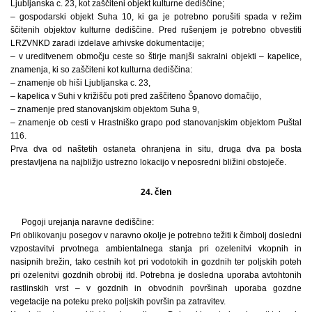
Ljubljanska c. 23, kot zaščiteni objekt kulturne dediščine;
– gospodarski objekt Suha 10, ki ga je potrebno porušiti spada v režim
ščitenih objektov kulturne dediščine. Pred rušenjem je potrebno obvestiti
LRZVNKD zaradi izdelave arhivske dokumentacije;
– v ureditvenem območju ceste so štirje manjši sakralni objekti – kapelice,
znamenja, ki so zaščiteni kot kulturna dediščina:
– znamenje ob hiši Ljubljanska c. 23,
– kapelica v Suhi v križišču poti pred zaščiteno Španovo domačijo,
– znamenje pred stanovanjskim objektom Suha 9,
– znamenje ob cesti v Hrastniško grapo pod stanovanjskim objektom Puštal
116.
Prva dva od naštetih ostaneta ohranjena in situ, druga dva pa bosta
prestavljena na najbližjo ustrezno lokacijo v neposredni bližini obstoječe.
24. člen
Pogoji urejanja naravne dediščine:
Pri oblikovanju posegov v naravno okolje je potrebno težiti k čimbolj dosledni
vzpostavitvi prvotnega ambientalnega stanja pri ozelenitvi vkopnih in
nasipnih brežin, tako cestnih kot pri vodotokih in gozdnih ter poljskih poteh
pri ozelenitvi gozdnih obrobij itd. Potrebna je dosledna uporaba avtohtonih
rastlinskih vrst – v gozdnih in obvodnih površinah uporaba gozdne
vegetacije na poteku preko poljskih površin pa zatravitev.