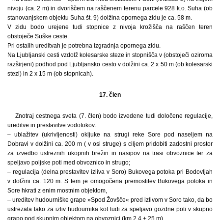
nivoju (ca. 2 m) in dvoriščem na raščenem terenu parcele 928 k.o. Suha (ob
stanovanjskem objektu Suha št. 9) dolžina opornega zidu je ca. 58 m.
V zidu bodo urejene tudi stopnice z nivoja krožišča na raščen teren
obstoječe Suške ceste.
Pri ostalih ureditvah je potrebna izgradnja opornega zidu.
Na Ljubljanski cesti vzdolž kolesarske steze in stopnišča v (obstoječi oziroma
razširjeni) podhod pod Ljubljansko cesto v dolžini ca. 2 x 50 m (ob kolesarski
stezi) in 2 x 15 m (ob stopnicah).
17. člen
Znotraj cestnega sveta (7. člen) bodo izvedene tudi določene regulacije,
ureditve in prestavitve vodotokov:
– ublažitev (ukrivljenosti) okljuke na strugi reke Sore pod naseljem na
Dobravi v dolžini ca. 200 m ( v osi struge) s ciljem pridobiti zadostni prostor
za izvedbo ustreznih ukopnih brežin in nasipov na trasi obvoznice ter za
speljavo poljske poti med obvoznico in strugo;
– regulacija (delna prestavitev izliva v Soro) Bukovega potoka pri Bodovljah
v dolžini ca. 120 m. S tem je omogočena premostitev Bukovega potoka in
Sore hkrati z enim mostnim objektom,
– ureditev hudourniške grape »Spod Žovšče« pred izlivom v Soro tako, da bo
ustrezala tako za izliv hudournika kot tudi za speljavo gozdne poti v skupno
grapo pod skupnim objektom na obvoznici (km 2,4 + 25 m).