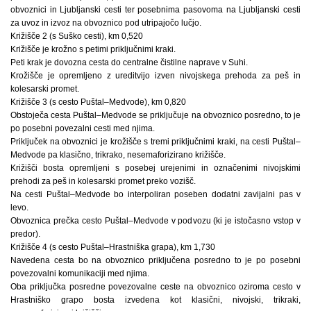
obvoznici in Ljubljanski cesti ter posebnima pasovoma na Ljubljanski cesti
za uvoz in izvoz na obvoznico pod utripajočo lučjo.
Križišče 2 (s Suško cesti), km 0,520
Križišče je krožno s petimi priključnimi kraki.
Peti krak je dovozna cesta do centralne čistilne naprave v Suhi.
Krožišče je opremljeno z ureditvijo izven nivojskega prehoda za peš in
kolesarski promet.
Križišče 3 (s cesto Puštal–Medvode), km 0,820
Obstoječa cesta Puštal–Medvode se priključuje na obvoznico posredno, to je
po posebni povezalni cesti med njima.
Priključek na obvoznici je krožišče s tremi priključnimi kraki, na cesti Puštal–
Medvode pa klasično, trikrako, nesemaforizirano križišče.
Križišči bosta opremljeni s posebej urejenimi in označenimi nivojskimi
prehodi za peš in kolesarski promet preko vozišč.
Na cesti Puštal–Medvode bo interpoliran poseben dodatni zavijalni pas v
levo.
Obvoznica prečka cesto Puštal–Medvode v podvozu (ki je istočasno vstop v
predor).
Križišče 4 (s cesto Puštal–Hrastniška grapa), km 1,730
Navedena cesta bo na obvoznico priključena posredno to je po posebni
povezovalni komunikaciji med njima.
Oba priključka posredne povezovalne ceste na obvoznico oziroma cesto v
Hrastniško grapo bosta izvedena kot klasični, nivojski, trikraki,