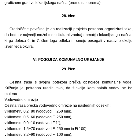
grafičnem gradivu lokacijskega načrta (prometna oprema).
28. člen
Gradbiščne površine je ob realizaciji projekta potrebno organizirati tako,
da bodo v največji možni meri situirani znotraj območja lokacijskega načrta,
ki ga določa 6. in 7. člen tega odloka in smejo posegati v naravno okolje
izven tega okvira.
VI. POGOJI ZA KOMUNALNO UREJANJE
29. člen
Cestna trasa s svojim potekom prečka obstoječe komunalne vode.
Križanja je potrebno urediti tako, da funkcija komunalnih vodov ne bo
motena.
Vodovodno omrežje
Cestna trasa prečka vodovodno omrežje na naslednjih odsekih:
v kilometru 0.2+80 (vodovod Fi 250 mm),
v kilometru 0.5+60 (vodovod Fi 250 mm),
v kilometru 0.9+10 (vodovod Fi1"),
v kilometru 1.5+70 (vodovod Fi 250 mm in Fi 100),
v kilometru 3.2+90 (vodovod Fi 100 mm),