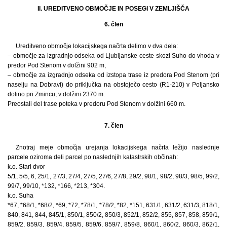
II. UREDITVENO OBMOČJE IN POSEGI V ZEMLJIŠČA
6. člen
Ureditveno območje lokacijskega načrta delimo v dva dela:
– območje za izgradnjo odseka od Ljubljanske ceste skozi Suho do vhoda v
predor Pod Stenom v dolžini 902 m,
– območje za izgradnjo odseka od izstopa trase iz predora Pod Stenom (pri
naselju na Dobravi) do priključka na obstoječo cesto (R1-210) v Poljansko
dolino pri Zmincu, v dolžini 2370 m.
Preostali del trase poteka v predoru Pod Stenom v dolžini 660 m.
7. člen
Znotraj meje območja urejanja lokacijskega načrta ležijo naslednje
parcele oziroma deli parcel po naslednjih katastrskih občinah:
k.o. Stari dvor
5/1, 5/5, 6, 25/1, 27/3, 27/4, 27/5, 27/6, 27/8, 29/2, 98/1, 98/2, 98/3, 98/5, 99/2,
99/7, 99/10, *132, *166, *213, *304.
k.o. Suha
*67, *68/1, *68/2, *69, *72, *78/1, *78/2, *82, *151, 631/1, 631/2, 631/3, 818/1,
840, 841, 844, 845/1, 850/1, 850/2, 850/3, 852/1, 852/2, 855, 857, 858, 859/1,
859/2, 859/3, 859/4, 859/5, 859/6, 859/7, 859/8, 860/1, 860/2, 860/3, 862/1,