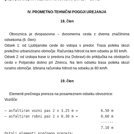
IV. PROMETNO-TEHNIČNI POGOJI UREJANJA
18. člen
Obvoznica je dvopasovna – dvosmerna cesta z dvema značilnima
odsekoma (6. člen):
Odsek 1: od Ljubljanske ceste do vstopa v predor. Trasa poteka skozi
pretežno urbanizirano območje. Računska hitrost na tem odseku je 60 km/h.
Odsek 2: od izstopa trase iz predora (na Dobravi) do priključka na obstoječo
cesto v Poljansko dolino pri Zmincu. Na tem odseku trasa poteka skozi
ruralno območje. Izbrana računska hitrost na odseku je 80 km/h.
19. člen
Elementi prečnega prereza na posameznem odseku obvoznice:
Vozišče:
– asfaltiran vozni pas 2 x 3,25 m =           6,50 m

– asfaltiran robni pas 2 x 0,30 m =           0,60 m

                                              ------

                                              7,10 m

Ostali elementi prečnega prereza:
