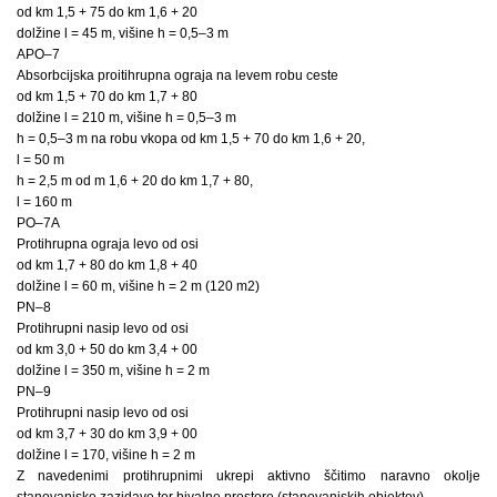
od km 1,5 + 75 do km 1,6 + 20
dolžine l = 45 m, višine h = 0,5–3 m
APO–7
Absorbcijska proitihrupna ograja na levem robu ceste
od km 1,5 + 70 do km 1,7 + 80
dolžine l = 210 m, višine h = 0,5–3 m
h = 0,5–3 m na robu vkopa od km 1,5 + 70 do km 1,6 + 20,
l = 50 m
h = 2,5 m od m 1,6 + 20 do km 1,7 + 80,
l = 160 m
PO–7A
Protihrupna ograja levo od osi
od km 1,7 + 80 do km 1,8 + 40
dolžine l = 60 m, višine h = 2 m (120 m2)
PN–8
Protihrupni nasip levo od osi
od km 3,0 + 50 do km 3,4 + 00
dolžine l = 350 m, višine h = 2 m
PN–9
Protihrupni nasip levo od osi
od km 3,7 + 30 do km 3,9 + 00
dolžine l = 170, višine h = 2 m
Z navedenimi protihrupnimi ukrepi aktivno ščitimo naravno okolje
stanovanjske zazidave ter bivalne prostore (stanovanjskih objektov).