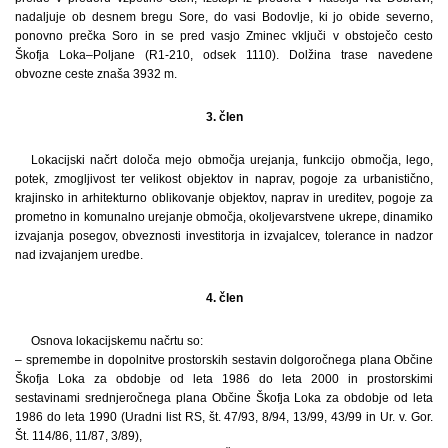
nadaljuje ob desnem bregu Sore, do vasi Bodovlje, ki jo obide severno,
ponovno prečka Soro in se pred vasjo Zminec vključi v obstoječo cesto
Škofja Loka–Poljane (R1-210, odsek 1110). Dolžina trase navedene
obvozne ceste znaša 3932 m.
3. člen
Lokacijski načrt določa mejo območja urejanja, funkcijo območja, lego,
potek, zmogljivost ter velikost objektov in naprav, pogoje za urbanistično,
krajinsko in arhitekturno oblikovanje objektov, naprav in ureditev, pogoje za
prometno in komunalno urejanje območja, okoljevarstvene ukrepe, dinamiko
izvajanja posegov, obveznosti investitorja in izvajalcev, tolerance in nadzor
nad izvajanjem uredbe.
4. člen
Osnova lokacijskemu načrtu so:
– spremembe in dopolnitve prostorskih sestavin dolgoročnega plana Občine
Škofja Loka za obdobje od leta 1986 do leta 2000 in prostorskimi
sestavinami srednjeročnega plana Občine Škofja Loka za obdobje od leta
1986 do leta 1990 (Uradni list RS, št. 47/93, 8/94, 13/99, 43/99 in Ur. v. Gor.
Št. 114/86, 11/87, 3/89),