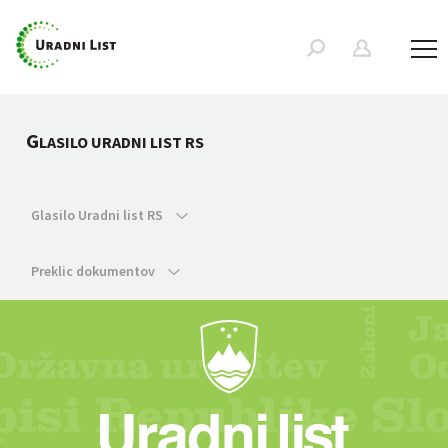
G
LASILO URADNI LIST RS
Glasilo Uradni list RS
Preklic dokumentov