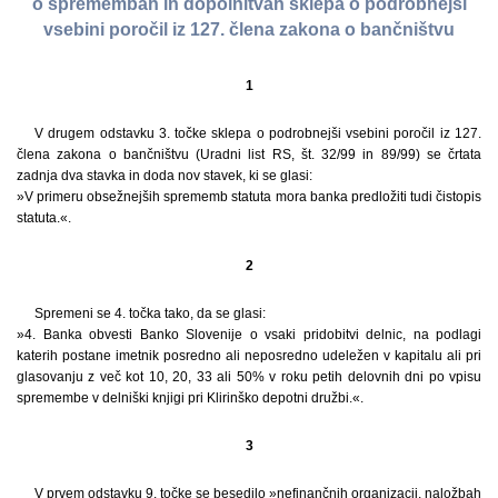
o spremembah in dopolnitvah sklepa o podrobnejši
vsebini poročil iz 127. člena zakona o bančništvu
1
V drugem odstavku 3. točke sklepa o podrobnejši vsebini poročil iz 127.
člena zakona o bančništvu (Uradni list RS, št. 32/99 in 89/99) se črtata
zadnja dva stavka in doda nov stavek, ki se glasi:
»V primeru obsežnejših sprememb statuta mora banka predložiti tudi čistopis
statuta.«.
2
Spremeni se 4. točka tako, da se glasi:
»4. Banka obvesti Banko Slovenije o vsaki pridobitvi delnic, na podlagi
katerih postane imetnik posredno ali neposredno udeležen v kapitalu ali pri
glasovanju z več kot 10, 20, 33 ali 50% v roku petih delovnih dni po vpisu
spremembe v delniški knjigi pri Klirinško depotni družbi.«.
3
V prvem odstavku 9. točke se besedilo »nefinančnih organizacij, naložbah