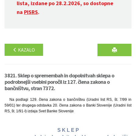
lista, izdane po 28.2.2026, so dostopne
na
PISRS
.
KAZALO
3821. Sklep o spremembah in dopolnitvah sklepa o
podrobnejši vsebini poročil iz 127. člena zakona o
bančništvu, stran 7372.
Na podlagi 129. člena zakona o bančništvu (Uradni list RS, št. 7/99 in
59/01) ter drugega odstavka 20. člena zakona o Banki Slovenije (Uradni list
RS, št. 1/91-I) izdaja Svet Banke Slovenije
S K L E P