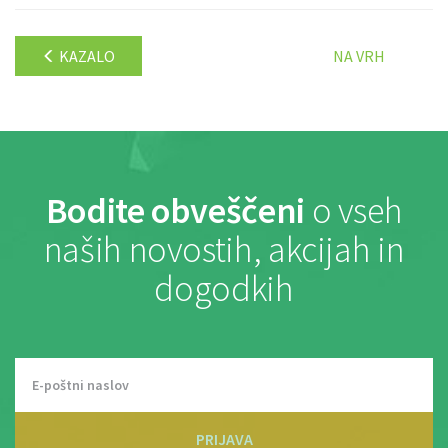
KAZALO
NA VRH
Bodite obveščeni
o vseh
naših novostih, akcijah in
dogodkih
PRIJAVA