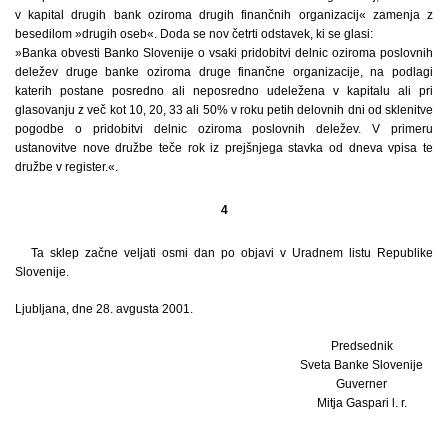
v kapital drugih bank oziroma drugih finančnih organizacij« zamenja z
besedilom »drugih oseb«. Doda se nov četrti odstavek, ki se glasi:
»Banka obvesti Banko Slovenije o vsaki pridobitvi delnic oziroma poslovnih
deležev druge banke oziroma druge finančne organizacije, na podlagi
katerih postane posredno ali neposredno udeležena v kapitalu ali pri
glasovanju z več kot 10, 20, 33 ali 50% v roku petih delovnih dni od sklenitve
pogodbe o pridobitvi delnic oziroma poslovnih deležev. V primeru
ustanovitve nove družbe teče rok iz prejšnjega stavka od dneva vpisa te
družbe v register.«.
4
Ta sklep začne veljati osmi dan po objavi v Uradnem listu Republike
Slovenije.
Ljubljana, dne 28. avgusta 2001.
Predsednik
Sveta Banke Slovenije
Guverner
Mitja Gaspari l. r.