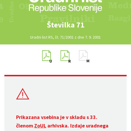
Številka 71
Uradni list RS, št. 71/2001 z dne 7. 9. 2001
Prikazana vsebina je v skladu s 33.
členom
ZoUL
arhivska. Izdaje uradnega