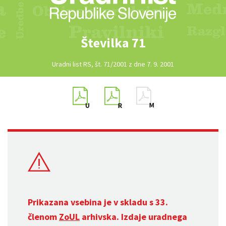
Številka 71
Uradni list RS, št. 71/2001 z dne 7. 9. 2001
Prikazana vsebina je v skladu s 33.
členom
ZoUL
arhivska. Izdaje uradnega