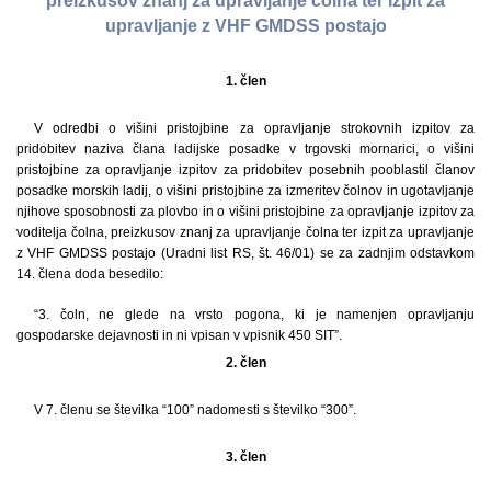
preizkusov znanj za upravljanje čolna ter izpit za
upravljanje z VHF GMDSS postajo
1. člen
V odredbi o višini pristojbine za opravljanje strokovnih izpitov za
pridobitev naziva člana ladijske posadke v trgovski mornarici, o višini
pristojbine za opravljanje izpitov za pridobitev posebnih pooblastil članov
posadke morskih ladij, o višini pristojbine za izmeritev čolnov in ugotavljanje
njihove sposobnosti za plovbo in o višini pristojbine za opravljanje izpitov za
voditelja čolna, preizkusov znanj za upravljanje čolna ter izpit za upravljanje
z VHF GMDSS postajo (Uradni list RS, št. 46/01) se za zadnjim odstavkom
14. člena doda besedilo:
“3. čoln, ne glede na vrsto pogona, ki je namenjen opravljanju
gospodarske dejavnosti in ni vpisan v vpisnik 450 SIT”.
2. člen
V 7. členu se številka “100” nadomesti s številko “300”.
3. člen