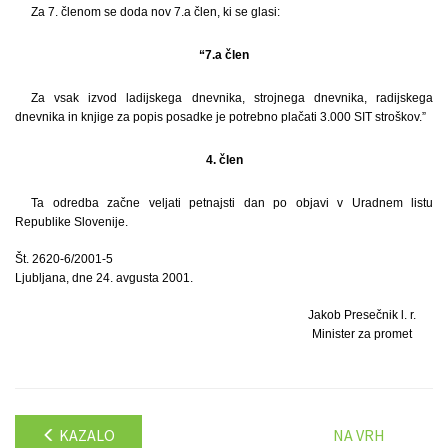
Za 7. členom se doda nov 7.a člen, ki se glasi:
“7.a člen
Za vsak izvod ladijskega dnevnika, strojnega dnevnika, radijskega
dnevnika in knjige za popis posadke je potrebno plačati 3.000 SIT stroškov.”
4. člen
Ta odredba začne veljati petnajsti dan po objavi v Uradnem listu
Republike Slovenije.
Št. 2620-6/2001-5
Ljubljana, dne 24. avgusta 2001.
Jakob Presečnik l. r.
Minister za promet
KAZALO
NA VRH