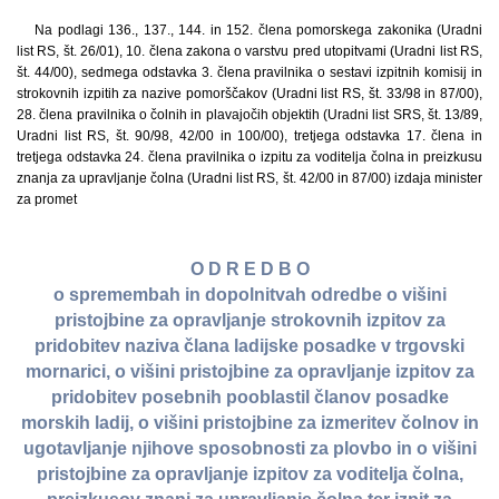
Na podlagi 136., 137., 144. in 152. člena pomorskega zakonika (Uradni
list RS, št. 26/01), 10. člena zakona o varstvu pred utopitvami (Uradni list RS,
št. 44/00), sedmega odstavka 3. člena pravilnika o sestavi izpitnih komisij in
strokovnih izpitih za nazive pomorščakov (Uradni list RS, št. 33/98 in 87/00),
28. člena pravilnika o čolnih in plavajočih objektih (Uradni list SRS, št. 13/89,
Uradni list RS, št. 90/98, 42/00 in 100/00), tretjega odstavka 17. člena in
tretjega odstavka 24. člena pravilnika o izpitu za voditelja čolna in preizkusu
znanja za upravljanje čolna (Uradni list RS, št. 42/00 in 87/00) izdaja minister
za promet
O D R E D B O
o spremembah in dopolnitvah odredbe o višini
pristojbine za opravljanje strokovnih izpitov za
pridobitev naziva člana ladijske posadke v trgovski
mornarici, o višini pristojbine za opravljanje izpitov za
pridobitev posebnih pooblastil članov posadke
morskih ladij, o višini pristojbine za izmeritev čolnov in
ugotavljanje njihove sposobnosti za plovbo in o višini
pristojbine za opravljanje izpitov za voditelja čolna,