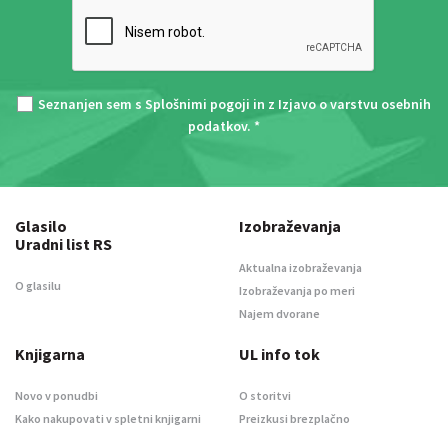
Seznanjen sem s
Splošnimi pogoji
in z
Izjavo o varstvu osebnih
podatkov
. *
Glasilo
Izobraževanja
Uradni list RS
Aktualna izobraževanja
O glasilu
Izobraževanja po meri
Najem dvorane
Knjigarna
UL info tok
Novo v ponudbi
O storitvi
Kako nakupovati v spletni knjigarni
Preizkusi brezplačno