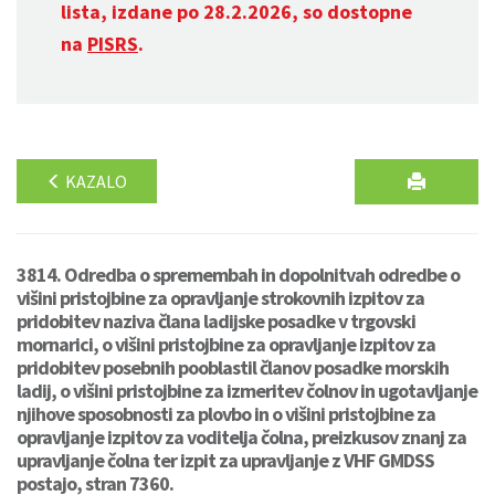
lista, izdane po 28.2.2026, so dostopne
na
PISRS
.
KAZALO
3814. Odredba o spremembah in dopolnitvah odredbe o
višini pristojbine za opravljanje strokovnih izpitov za
pridobitev naziva člana ladijske posadke v trgovski
mornarici, o višini pristojbine za opravljanje izpitov za
pridobitev posebnih pooblastil članov posadke morskih
ladij, o višini pristojbine za izmeritev čolnov in ugotavljanje
njihove sposobnosti za plovbo in o višini pristojbine za
opravljanje izpitov za voditelja čolna, preizkusov znanj za
upravljanje čolna ter izpit za upravljanje z VHF GMDSS
postajo, stran 7360.