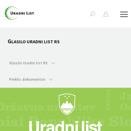
G
LASILO URADNI LIST RS
Glasilo Uradni list RS
Preklic dokumentov